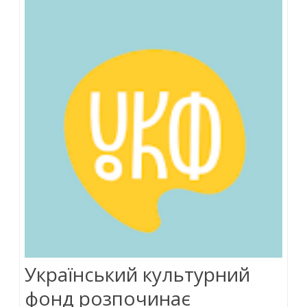
o
p
n
k
p
Український культурний
фонд розпочинає