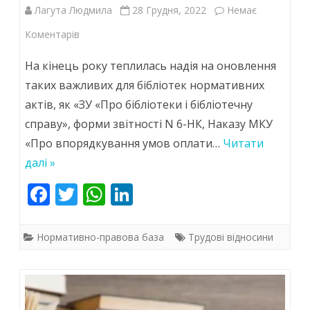
Лагута Людмила
28 Грудня, 2022
Немає
до
Коментарів
Передноворічні
На кінець року теплилась надія на оновлення
законодавчі
таких важливих для бібліотек нормативних
актів, як «ЗУ «Про бібліотеки і бібліотечну
новації
справу», форми звітності N 6-НК, Наказу МКУ
«Про впорядкування умов оплати…
Читати
далі »
F
T
W
Li
ac
w
h
n
e
itt
at
k
Нормативно-правова база
Трудові відносини
b
er
s
e
o
A
dI
o
p
n