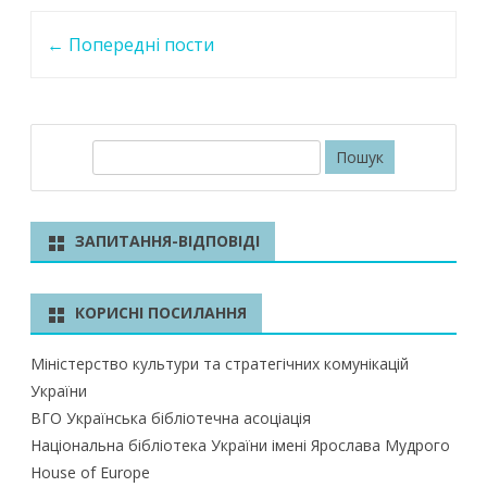
o
A
dI
Post
o
p
n
←
Попередні пости
navigation
k
p
П
о
ш
у
ЗАПИТАННЯ-ВІДПОВІДІ
к
КОРИСНІ ПОСИЛАННЯ
Міністерство культури та стратегічних комунікацій
України
ВГО Українська бібліотечна асоціація
Національна бібліотека України імені Ярослава Мудрого
House of Europe