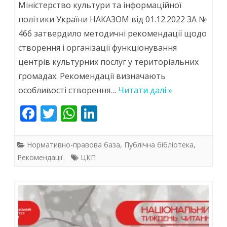
Міністерство культури та інформаційної
затвердило
політики України НАКАЗОМ від 01.12.2022 ЗА №
466 затвердило методичні рекомендації щодо
рекомендації
створення і організації функціонування
щодо
центрів культурних послуг у територіальних
створення
громадах. Рекомендації визначають
й
особливості створення…
Читати далі »
роботи
F
T
W
Li
ac
w
центрів
h
n
e
itt
at
k
культурних
Нормативно-правова база
,
Публічна бібліотека
,
b
er
s
e
Рекомендації
ЦКП
послуг
o
A
dI
у
o
p
n
територіальних
k
p
громадах