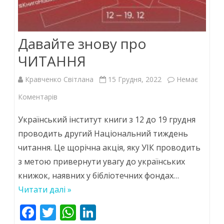
Давайте знову про
ЧИТАННЯ
Кравченко Світлана
15 Грудня, 2022
Немає
до
Коментарів
Давайте
Український інститут книги з 12 до 19 грудня
знову
проводить другий Національний тиждень
читання. Це щорічна акція, яку УІК проводить
про
з метою привернути увагу до українських
ЧИТАННЯ
книжок, наявних у бібліотечних фондах…
Читати далі »
F
T
W
Li