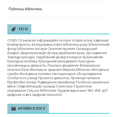
Публічна бібліотека
ТЕГИ
COVID-19
Інклюзія
Інформаційні послуги
Історія успіху
Адвокація
Безбар’єрність
Безперервна освіта
Бібліотека року
Бібліотечний
фонд
Бібліотечні послуги
Грантові проекти
Громадський
бюджет
Децентралізація
Досвід зарубіжних країн
Дослідження
Заклади культури
Зарубіжний досвід
Конкурси
Краєзнавство
Культурна політика
Культурний менеджмент
Культурно-
просвітницька діяльність
Локальні документи
Матеріально-
технічна база
Ментальне здоров'я
Мережа бібліотек
Методична
служба
Молодіжна політика
Нестаціонарне обслуговування
Особистості у владі
Проектна діяльність
Промоція читання
Професійні локації
Підвищення кваліфікації
Російсько-українська
війна
Співробітництво громад
Статистика
Стратегічне
планування
Сільські бібліотеки
Трудові відносини
УБА
УКФ
ЦСР
Цифрова освіта
Цифрові технології
АРХІВИ БЛОГУ