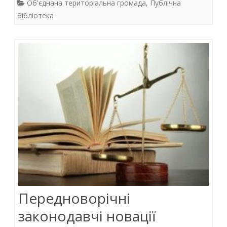
e
itt
at
k
Об'єднана територіальна громада
,
Публічна
b
er
s
e
бібліотека
o
A
dI
o
p
n
k
p
Передноворічні
законодавчі новації