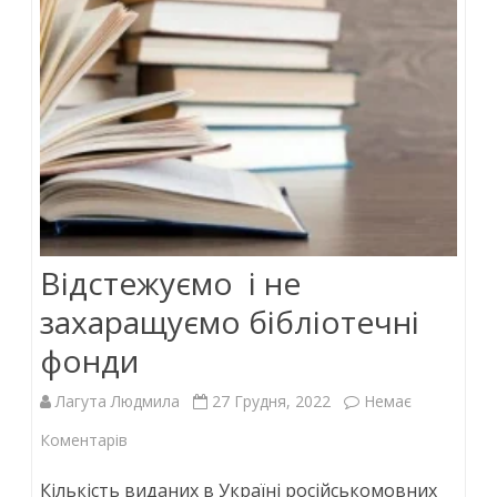
k
p
Відстежуємо і не
захаращуємо бібліотечні
фонди
Лагута Людмила
27 Грудня, 2022
Немає
до
Коментарів
Відстежуємо
Кількість виданих в Україні російськомовних