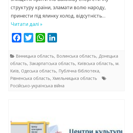
бібліотеці
структуру країни, зламати волю народу,
принести під ялинку холод, відсутність…
Читати далі »
F
T
W
Li
ac
w
h
n
e
itt
at
k
Вінницька область
,
Волинська область
,
Донецька
b
er
s
e
область
,
Закарпатська область
,
Київська область
,
м.
Київ
,
Одеська область
,
Публічна бібліотека
,
o
A
dI
Рівненська область
,
Хмельницька область
o
p
n
Російсько-українська війна
k
p