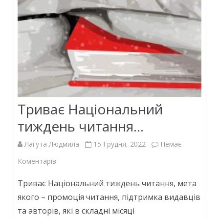
Триває Національний
тиждень читання…
Лагута Людмила
15 Грудня, 2022
Немає
до
Коментарів
Триває
Триває Національний тиждень читання, мета
Національний
якого – промоція читання, підтримка видавців
та авторів, які в складні місяці
тиждень