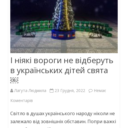
І ніякі вороги не відберуть
в українських дітей свята
￼
Лагута Людмила
23 Грудня, 2022
Немає
до
Коментарів
І
Світло в душах українського народу ніколи не
ніякі
залежало від зовнішніх обставин. Попри важкі