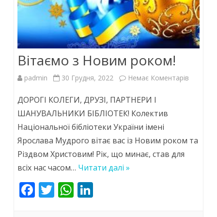
Вітаємо з Новим роком!
до
padmin
30 Грудня, 2022
Немає Коментарів
Вітаємо
ДОРОГІ КОЛЕГИ, ДРУЗІ, ПАРТНЕРИ І
з
ШАНУВАЛЬНИКИ БІБЛІОТЕК! Колектив
Національної бібліотеки України імені
Новим
Ярослава Мудрого вітає вас із Новим роком та
роком!
Різдвом Христовим! Рік, що минає, став для
всіх нас часом…
Читати далі »
F
T
W
Li
ac
w
h
n