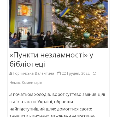
«Пункти незламності» у
бібліотеці
Горчинська Валентина
22 Грудня, 2022
до
Немає Коментарів
«Пункти
З початком холодів, ворог суттєво змінив цілі
незламності»
своїх атак по Україні, обравши
найпідступніший шлях домогтися свого:
у
знищити критично важливу енергетичну