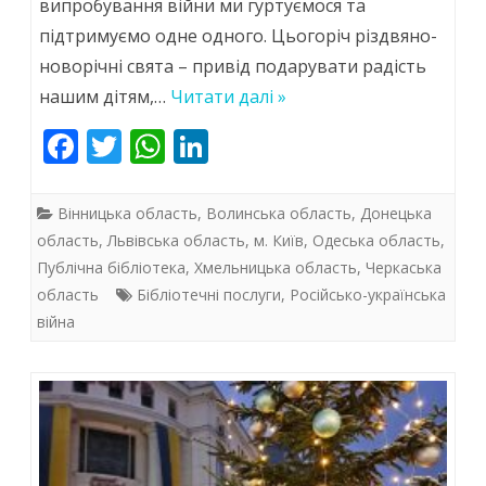
випробування війни ми гуртуємося та
вороги
підтримуємо одне одного. Цьогоріч різдвяно-
не
новорічні свята – привід подарувати радість
відберуть
нашим дітям,…
Читати далі »
в
F
T
W
Li
українських
ac
w
h
n
дітей
e
itt
at
k
Вінницька область
,
Волинська область
,
Донецька
свята
b
er
s
e
область
,
Львівська область
,
м. Київ
,
Одеська область
,
Публічна бібліотека
,
Хмельницька область
,
Черкаська
o
A
dI
￼
область
Бібліотечні послуги
,
Російсько-українська
o
p
n
війна
k
p