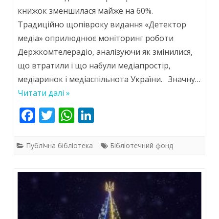
і
книжок зменшилася майже на 60%.
Традиційно щопівроку видання «Детектор
не
медіа» оприлюднює моніторинг роботи
захаращуємо
Держкомтелерадіо, аналізуючи як змінилися,
бібліотечні
що втратили і що набули медіапростір,
фонди
медіаринок і медіаспільнота України. Значну…
Читати далі »
F
T
W
Li
ac
w
h
n
e
itt
at
k
Публічна бібліотека
Бібліотечний фонд
b
er
s
e
o
A
dI
o
p
n
k
p