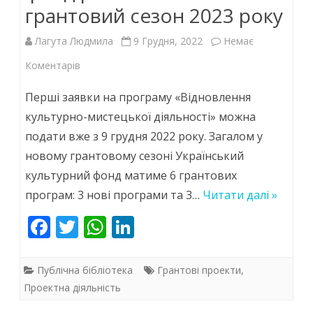
грантовий сезон 2023 року
Лагута Людмила
9 Грудня, 2022
Немає
до
Коментарів
Український
Перші заявки на програму «Відновлення
культурний
культурно-мистецької діяльності» можна
подати вже з 9 грудня 2022 року. Загалом у
фонд
новому грантовому сезоні Український
розпочинає
культурний фонд матиме 6 грантових
грантовий
програм: 3 нові програми та 3…
Читати далі »
сезон
F
T
W
Li
2023
ac
w
h
n
року
e
itt
at
k
Публічна бібліотека
Грантові проекти
,
b
er
s
e
Проектна діяльність