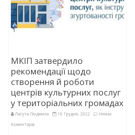
МКІП затвердило
рекомендації щодо
створення й роботи
центрів культурних послуг
у територіальних громадах
Лагута Людмила
16 Грудня, 2022
Немає
до
Коментарів
МКІП