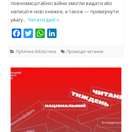
повномасштабної війни змогли видати або
читання…
написати нові книжки, а також — привернути
увагу…
Читати далі »
F
T
W
Li
ac
w
h
n
e
itt
at
k
Публічна бібліотека
Промоція читання
b
er
s
e
o
A
dI
o
p
n
k
p