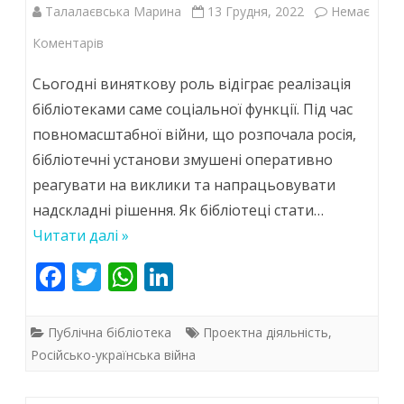
Талалаєвська Марина
13 Грудня, 2022
Немає
до
Коментарів
Турбота.
Сьогодні виняткову роль відіграє реалізація
Стійкість.
бібліотеками саме соціальної функції. Під час
повномасштабної війни, що розпочала росія,
Безпека
бібліотечні установи змушені оперативно
реагувати на виклики та напрацьовувати
надскладні рішення. Як бібліотеці стати…
Читати далі »
F
T
W
Li
ac
w
h
n
e
itt
at
k
Публічна бібліотека
Проектна діяльність
,
b
er
s
e
Російсько-українська війна
o
A
dI