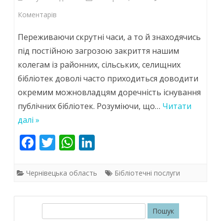
до
Коментарів
Сучасна
Переживаючи скрутні часи, а то й знаходячись
бібліотека:
під постійною загрозою закриття нашим
колегам із районних, сільських, селищних
вечірки,
бібліотек доволі часто приходиться доводити
кава
окремим можновладцям доречність існування
і…
публічних бібліотек. Розуміючи, що…
Читати
дегустація
далі »
вин
F
T
W
Li
ac
w
h
n
e
itt
at
k
Чернівецька область
Бібліотечні послуги
b
er
s
e
o
A
dI
П