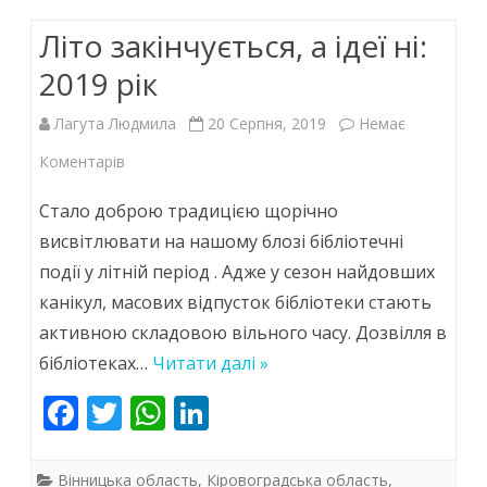
o
A
dI
Літо закінчується, а ідеї ні:
o
p
n
k
p
2019 рік
Лагута Людмила
20 Серпня, 2019
Немає
до
Коментарів
Літо
Стало доброю традицією щорічно
закінчується,
висвітлювати на нашому блозі бібліотечні
події у літній період . Адже у сезон найдовших
а
канікул, масових відпусток бібліотеки стають
ідеї
активною складовою вільного часу. Дозвілля в
ні:
бібліотеках…
Читати далі »
2019
F
T
W
Li
рік
ac
w
h
n
e
itt
at
k
Вінницька область
,
Кіровоградська область
,