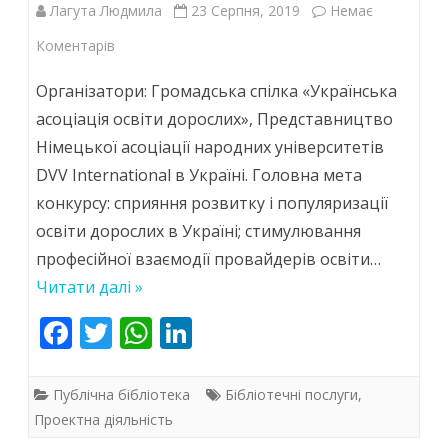
Лагута Людмила
23 Серпня, 2019
Немає
до
Коментарів
Бібліотеки
Організатори: Громадська спілка «Українська
–
асоціація освіти дорослих», Представництво
Німецької асоціації народних університетів
долучайтесь!
DVV International в Україні. Головна мета
Третій
конкурсу: сприяння розвитку і популяризації
загальноукраїнський
освіти дорослих в Україні; стимулювання
конкурс
професійної взаємодії провайдерів освіти…
Читати далі »
найкращих
F
T
W
Li
проектів
ac
w
h
n
в
e
itt
at
k
Публічна бібліотека
освіті
Бібліотечні послуги
,
b
er
s
e
Проектна діяльність
дорослих