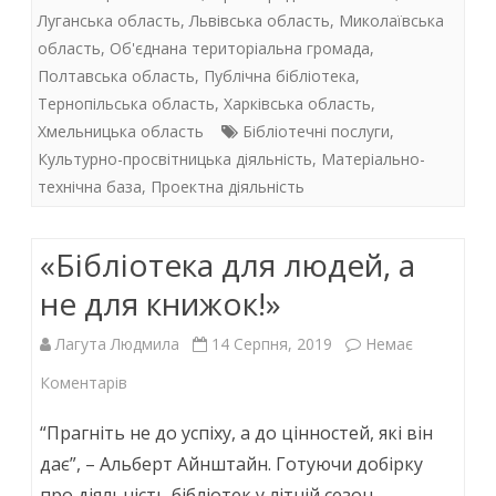
b
er
s
e
Луганська область
,
Львівська область
,
Миколаївська
область
,
Об'єднана територіальна громада
,
o
A
dI
Полтавська область
,
Публічна бібліотека
,
o
p
n
Тернопільська область
,
Харківська область
,
k
p
Хмельницька область
Бібліотечні послуги
,
Культурно-просвітницька діяльність
,
Матеріально-
технічна база
,
Проектна діяльність
«Бібліотека для людей, а
не для книжок!»
Лагута Людмила
14 Серпня, 2019
Немає
до
Коментарів
«Бібліотека
“Прагніть не до успіху, а до цінностей, які він
для
дає”, – Альберт Айнштайн. Готуючи добірку
про діяльність бібліотек у літній сезон,