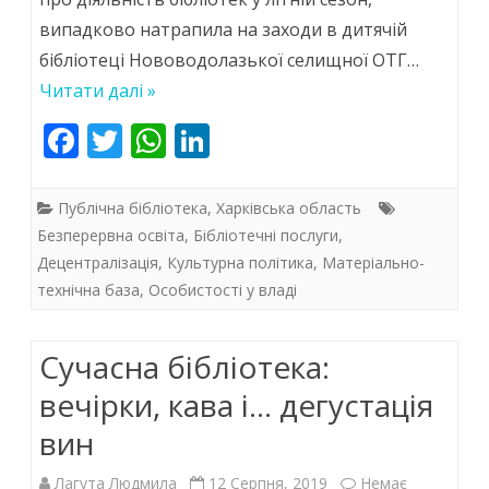
людей,
випадково натрапила на заходи в дитячій
а
бібліотеці Нововодолазької селищної ОТГ…
не
Читати далі »
для
F
T
W
Li
книжок!»
ac
w
h
n
e
itt
at
k
Публічна бібліотека
,
Харківська область
b
er
s
e
Безперервна освіта
,
Бібліотечні послуги
,
Децентралізація
,
Культурна політика
,
Матеріально-
o
A
dI
технічна база
,
Особистості у владі
o
p
n
k
p
Сучасна бібліотека:
вечірки, кава і… дегустація
вин
Лагута Людмила
12 Серпня, 2019
Немає