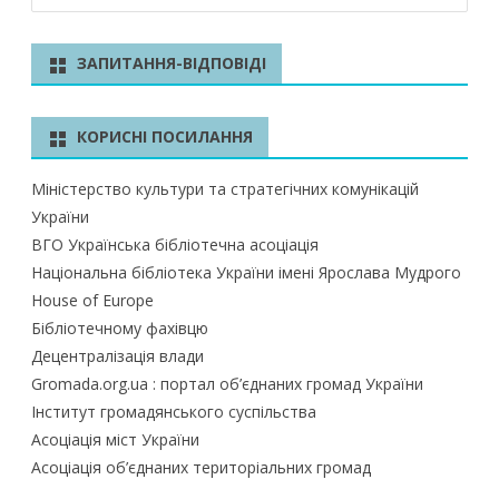
o
p
n
о
k
p
ш
у
ЗАПИТАННЯ-ВІДПОВІДІ
к
КОРИСНІ ПОСИЛАННЯ
Міністерство культури та стратегічних комунікацій
України
ВГО Українська бібліотечна асоціація
Національна бібліотека України імені Ярослава Мудрого
House of Europe
Бібліотечному фахівцю
Децентралізація влади
Gromada.org.ua : портал об’єднаних громад України
Інститут громадянського суспільства
Асоціація міст України
Асоціація об’єднаних територіальних громад