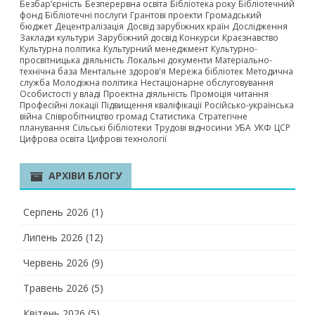
Безбар’єрність
Безперервна освіта
Бібліотека року
Бібліотечний
фонд
Бібліотечні послуги
Грантові проекти
Громадський
бюджет
Децентралізація
Досвід зарубіжних країн
Дослідження
Заклади культури
Зарубіжний досвід
Конкурси
Краєзнавство
Культурна політика
Культурний менеджмент
Культурно-
просвітницька діяльність
Локальні документи
Матеріально-
технічна база
Ментальне здоров'я
Мережа бібліотек
Методична
служба
Молодіжна політика
Нестаціонарне обслуговування
Особистості у владі
Проектна діяльність
Промоція читання
Професійні локації
Підвищення кваліфікації
Російсько-українська
війна
Співробітництво громад
Статистика
Стратегічне
планування
Сільські бібліотеки
Трудові відносини
УБА
УКФ
ЦСР
Цифрова освіта
Цифрові технології
АРХІВИ БЛОГУ
Серпень 2026
(1)
Липень 2026
(12)
Червень 2026
(9)
Травень 2026
(5)
Квітень 2026
(5)