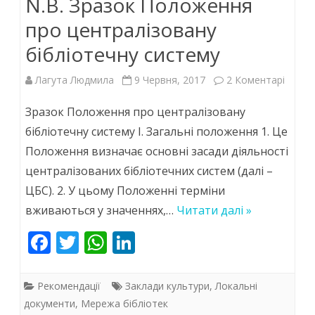
N.B. Зразок Положення
o
p
n
k
p
про централізовану
бібліотечну систему
до
Лагута Людмила
9 Червня, 2017
2 Коментарі
N.B.
Зразок Положення про централізовану
Зразо
бібліотечну систему І. Загальні положення 1. Це
Положення визначає основні засади діяльності
Полож
централізованих бібліотечних систем (далі –
про
ЦБС). 2. У цьому Положенні терміни
центр
вживаються у значеннях,…
Читати далі »
бібліо
F
T
W
Li
систе
ac
w
h
n
e
itt
at
k
Рекомендації
Заклади культури
,
Локальні
b
er
s
e
документи
,
Мережа бібліотек