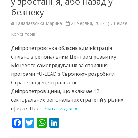
у зростання, або назад у
безпеку
Талалаєвська Марина
21 Червня, 2017
Немає
до
Коментарів
Секторальні
Дніпропетровська обласна адміністрація
зміни:
спільно з регіональним Центром розвитку
місцевого самоврядування за сприяння
вперед
програми «U-LEAD з Європою» розробили
у
Стратегію децентралізації
зростання,
Дніпропетровщини, що включає 12
або
секторальних регіональних стратегій у різних
сферах. Про…
Читати далі »
назад
F
T
W
Li
у
ac
w
h
n
безпеку