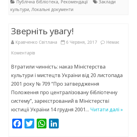
e
itt
at
k
Публічна бібліотека
,
Рекомендації
Заклади
b
er
s
e
культури
,
Локальні документи
o
A
dI
Зверніть увагу!
o
p
n
k
p
Кравченко Світлана
6 Червня, 2017
Немає
до
Коментарів
Зверніть
Втратили чинність: наказ Міністерства
увагу!
культури і мистецтв України від 20 листопада
2001 року № 709 “Про затвердження
Положення про централізовану бібліотечну
систему”, зареєстрований в Міністерстві
юстиції України 14 грудня 2001…
Читати далі »
F
T
W
Li
ac
w
h
n