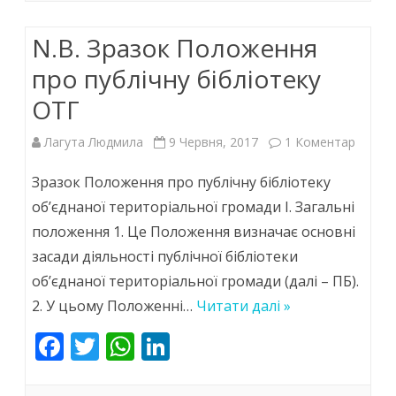
o
A
dI
N.B. Зразок Положення
o
p
n
k
p
про публічну бібліотеку
ОТГ
до
Лагута Людмила
9 Червня, 2017
1 Коментар
N.B.
Зразок Положення про публічну бібліотеку
Зразок
об’єднаної територіальної громади І. Загальні
положення 1. Це Положення визначає основні
Полож
засади діяльності публічної бібліотеки
про
об’єднаної територіальної громади (далі – ПБ).
публіч
2. У цьому Положенні…
Читати далі »
бібліо
F
T
W
Li
ОТГ
ac
w
h
n