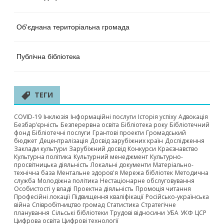
Об'єднана територіальна громада
Публічна бібліотека
ТЕГИ
COVID-19
Інклюзія
Інформаційні послуги
Історія успіху
Адвокація
Безбар’єрність
Безперервна освіта
Бібліотека року
Бібліотечний
фонд
Бібліотечні послуги
Грантові проекти
Громадський
бюджет
Децентралізація
Досвід зарубіжних країн
Дослідження
Заклади культури
Зарубіжний досвід
Конкурси
Краєзнавство
Культурна політика
Культурний менеджмент
Культурно-
просвітницька діяльність
Локальні документи
Матеріально-
технічна база
Ментальне здоров'я
Мережа бібліотек
Методична
служба
Молодіжна політика
Нестаціонарне обслуговування
Особистості у владі
Проектна діяльність
Промоція читання
Професійні локації
Підвищення кваліфікації
Російсько-українська
війна
Співробітництво громад
Статистика
Стратегічне
планування
Сільські бібліотеки
Трудові відносини
УБА
УКФ
ЦСР
Цифрова освіта
Цифрові технології