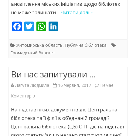
висвітлення міських ініціатив щодо бібліотек
не може залишати…
Читати далі »
F
T
W
Li
ac
w
h
n
e
itt
at
k
Житомирська область
,
Публічна бібліотека
b
er
s
e
Громадський бюджет
o
A
dI
Ви нас запитували …
o
p
n
k
p
Лагута Людмила
16 Червня, 2017
Немає
до
Коментарів
Ви
На підставі яких документів діє Центральна
нас
бібліотека та її філії в об’єднаній громаді?
Центральна бібліотека (ЦБ) ОТГ діє на підставі
запитували
свого статуту (якщо надано статус юридичної