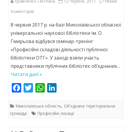
Кравченко Світлана
12 Червня, 2017
Немає
до
Коментарів
Cемінар-
8 червня 2017 р. на базі Миколаївської обласної
тренінг
універсальної наукової бібліотеки ім. О.
Гмирьова відбувся семінар-тренінг
«Професійні
«Професійні складові діяльності публічної
складові
бібліотеки ОТГ». У заході взяли участь
діяльності
представники публічних бібліотек об’єднаних…
публічної
Читати далі »
бібліотеки
F
T
W
Li
ac
w
ОТГ»
h
n
e
itt
at
k
Миколаївська область
,
Об'єднана територіальна
b
er
s
e
громада
Професійні локації
o
A
dI