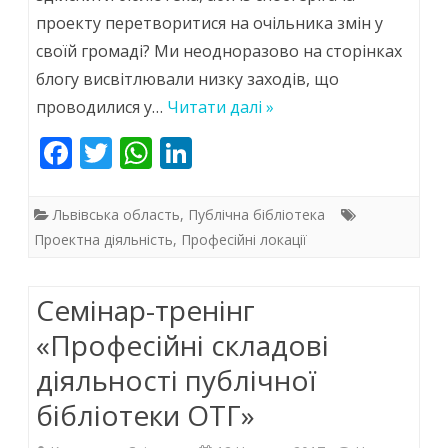
проекту перетворитися на очільника змін у
об’єднання,
своїй громаді? Ми неодноразово на сторінках
аби
блогу висвітлювали низку заходів, що
зацікавити
проводилися у…
Читати далі »
в
F
T
W
Li
першу
ac
w
h
n
чергу
e
itt
at
k
Львівська область
,
Публічна бібліотека
своїх
b
er
s
e
Проектна діяльність
,
Професійні локації
o
A
dI
людей
Cемінар-тренінг
o
p
n
k
p
«Професійні складові
діяльності публічної
бібліотеки ОТГ»