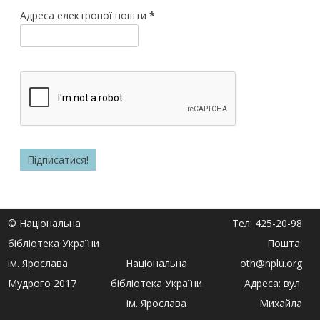
Адреса електроної пошти
*
© Національна
Тел: 425-20-98
бібліотека України
Пошта:
ім. Ярослава
Національна
oth@nplu.org
Мудрого 2017
бібліотека України
Адреса: вул.
ім. Ярослава
Михайла