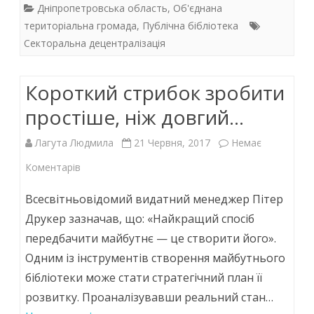
e
itt
at
k
Дніпропетровська область
,
Об'єднана
b
er
s
e
територіальна громада
,
Публічна бібліотека
Секторальна децентралізація
o
A
dI
o
p
n
Короткий стрибок зробити
k
p
простіше, ніж довгий…
Лагута Людмила
21 Червня, 2017
Немає
до
Коментарів
Короткий
Всесвітньовідомий видатний менеджер Пітер
стрибок
Друкер зазначав, що: «Найкращий спосіб
передбачити майбутнє — це створити його».
зробити
Одним із інструментів створення майбутнього
простіше,
бібліотеки може стати стратегічний план її
ніж
розвитку. Проаналізувавши реальний стан…
довгий…