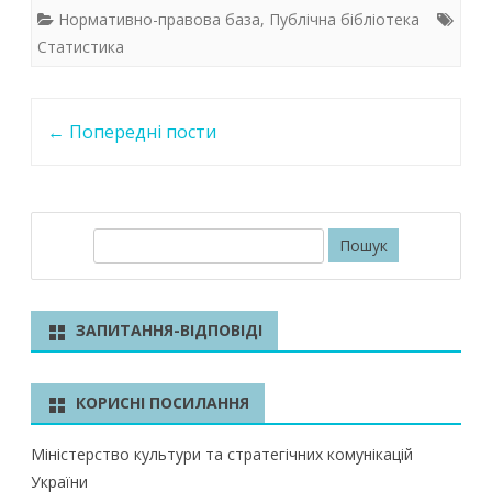
e
itt
at
k
Нормативно-правова база
,
Публічна бібліотека
b
er
s
e
Статистика
o
A
dI
Post
o
p
n
←
Попередні пости
navigation
k
p
П
о
ш
у
ЗАПИТАННЯ-ВІДПОВІДІ
к
КОРИСНІ ПОСИЛАННЯ
Міністерство культури та стратегічних комунікацій
України