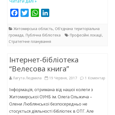
Читати далі »
F
T
W
Li
ac
w
h
n
e
itt
at
k
Житомирська область
,
Об'єднана територіальна
b
er
s
e
громада
,
Публічна бібліотека
Професійні локації
,
Стратегічне планування
o
A
dI
o
p
n
Інтернет-бібліотека
k
p
“Велесова книга”
до
Лагута Людмила
19 Червня, 2017
1 Коментар
Інтер
Інформація, отримана від нашої колеги з
біблі
Житомирської ОУНБ ім. Олега Ольжича –
Олени Люблянської безпосередньо не
“Вел
стосується діяльності бібліотек в ОТГ. Але
книга