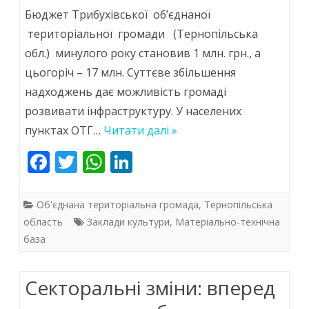
Ремонт
Бюджет Трибухівської об’єднаної
бібліотеки
територіальної громади (Тернопільська
обл.) минулого року становив 1 млн. грн., а
та
цьогоріч – 17 млн. Суттєве збільшення
будинку
надходжень дає можливість громаді
культури
розвивати інфраструктуру. У населених
–
пунктах ОТГ…
Читати далі »
у
F
T
W
Li
ac
w
першу
h
n
e
itt
at
k
чергу!
Об'єднана територіальна громада
,
Тернопільська
b
er
s
e
область
Заклади культури
,
Матеріально-технічна
база
o
A
dI
o
p
n
Секторальні зміни: вперед
k
p