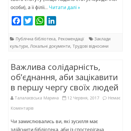
…
особи), а її філії…
Читати далі »
F
T
W
Li
ac
w
h
n
e
itt
at
k
Публічна бібліотека
,
Рекомендації
Заклади
b
er
s
e
культури
,
Локальні документи
,
Трудові відносини
o
A
dI
Важлива солідарність,
o
p
n
k
p
об’єднання, аби зацікавити
в першу чергу своїх людей
Талалаєвська Марина
12 Червня, 2017
Немає
до
Коментарів
Важлива
Чи замислювались ви, які зусилля має
солідарність,
здійснити бібліотека, аби із спостерігача