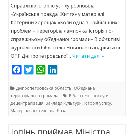
Хороший
Справжню історію успіху розповіла
результат,
«Українська правда. Життя» у матеріалі
Катерини Хорощак «Коли одна з найбільших
коли
проблем – перегоріла лампочка: історія по-
спільна
справжньому об’єднаної громади» В об’єктиві
робота
журналістки бібліотека Новоолександрівської
ОТГ Дніпропетровської…
Читати далі »
F
T
W
Li
ac
w
h
n
e
itt
at
k
Дніпропетровська область
,
Об'єднана
b
er
s
e
територіальна громада
Бібліотечні послуги
,
Децентралізація
,
Заклади культури
,
Історія успіху
,
o
A
dI
Матеріально-технічна база
o
p
n
k
p
Ірпінь приймав Міністра