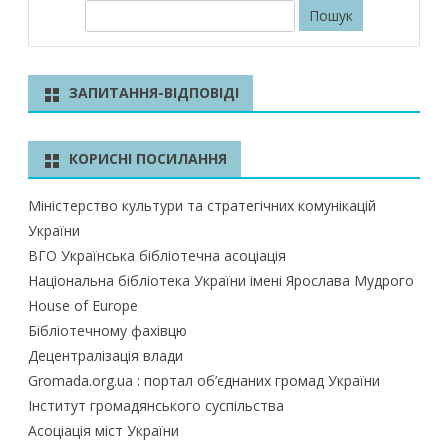
П
о
ш
у
ЗАПИТАННЯ-ВІДПОВІДІ
к
КОРИСНІ ПОСИЛАННЯ
Міністерство культури та стратегічних комунікацій
України
ВГО Українська бібліотечна асоціація
Національна бібліотека України імені Ярослава Мудрого
House of Europe
Бібліотечному фахівцю
Децентралізація влади
Gromada.org.ua : портал об’єднаних громад України
Інститут громадянського суспільства
Асоціація міст України