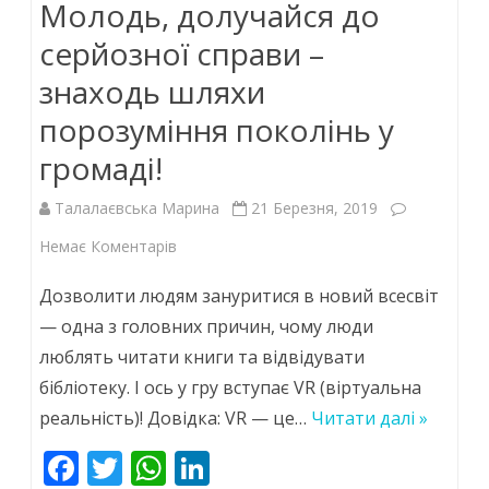
o
A
dI
Молодь, долучайся до
o
p
n
серйозної справи –
k
p
знаходь шляхи
порозуміння поколінь у
громаді!
Талалаєвська Марина
21 Березня, 2019
до
Немає Коментарів
Молодь,
Дозволити людям зануритися в новий всесвіт
долучайся
— одна з головних причин, чому люди
люблять читати книги та відвідувати
до
бібліотеку. І ось у гру вступає VR (віртуальна
серйозної
реальність)! Довідка: VR — це…
Читати далі »
справи
F
T
W
Li
–