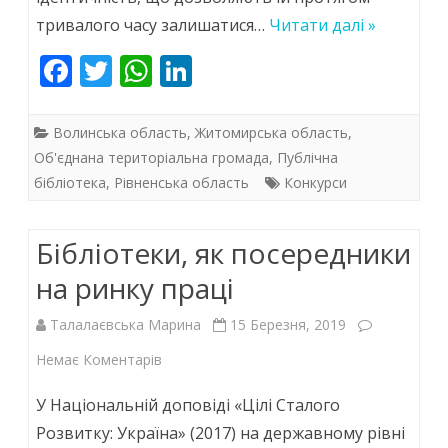
історії
тривалого часу залишатися…
Читати далі »
краю
F
T
W
Li
ac
w
h
n
e
itt
at
k
Волинська область
,
Житомирська область
,
b
er
s
e
Об'єднана територіальна громада
,
Публічна
бібліотека
,
Рівненська область
Конкурси
o
A
dI
o
p
n
Бібліотеки, як посередники
k
p
на ринку праці
Талалаєвська Марина
15 Березня, 2019
до
Немає Коментарів
Бібліотеки,
У Національній доповіді «Цілі Сталого
як
Розвитку: Україна» (2017) на державному рівні