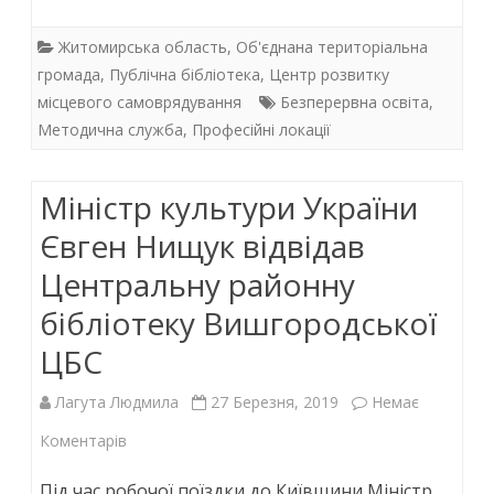
ac
w
h
та
n
e
itt
at
k
змін
Житомирська область
,
Об'єднана територіальна
b
er
s
e
громада
,
Публічна бібліотека
,
Центр розвитку
застарілої
місцевого самоврядування
Безперервна освіта
,
o
A
dI
системи
Методична служба
,
Професійні локації
o
p
n
бібліотек
k
p
громад
Міністр культури України
Євген Нищук відвідав
Центральну районну
бібліотеку Вишгородської
ЦБС
Лагута Людмила
27 Березня, 2019
Немає
до
Коментарів
Міністр
Під час робочої поїздки до Київщини Міністр