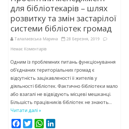
для бібліотекарів – шлях
розвитку та змін застарілої
системи бібліотек громад
Талалаєвська Марина
28 Березня, 2019
до
Немає Коментарів
Проектний
Одним із проблемних питань функціонування
менеджмент
об’єднаних територіальних громад є
відсутність зацікавленості її жителів у
для
діяльності бібліотек. Фактично бібліотеки мало
бібліотекарів
або взагалі не відвідують місцеві мешканці.
–
Більшість працівників бібліотек не знають…
шлях
Читати далі »
розвитку
F
T
W
Li