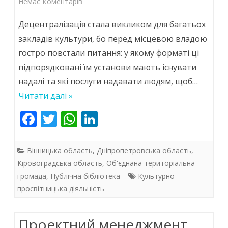
до
Немає Коментарів
Зіграй
Децентралізація стала викликом для багатьох
зі
закладів культури, бо перед місцевою владою
гостро повстали питання: у якому форматі ці
мною
підпорядковані їм установи мають існувати
в
надалі та які послуги надавати людям, щоб…
квест!
Читати далі »
F
T
W
Li
ac
w
h
n
e
itt
at
k
Вінницька область
,
Дніпропетровська область
,
b
er
s
e
Кіровоградська область
,
Об'єднана територіальна
громада
,
Публічна бібліотека
Культурно-
o
A
dI
просвітницька діяльність
o
p
n
k
p
Проектний менеджмент