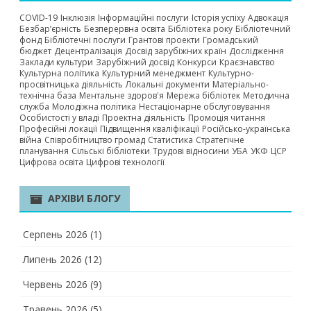
COVID-19
Інклюзія
Інформаційні послуги
Історія успіху
Адвокація
Безбар’єрність
Безперервна освіта
Бібліотека року
Бібліотечний
фонд
Бібліотечні послуги
Грантові проекти
Громадський
бюджет
Децентралізація
Досвід зарубіжних країн
Дослідження
Заклади культури
Зарубіжний досвід
Конкурси
Краєзнавство
Культурна політика
Культурний менеджмент
Культурно-
просвітницька діяльність
Локальні документи
Матеріально-
технічна база
Ментальне здоров'я
Мережа бібліотек
Методична
служба
Молодіжна політика
Нестаціонарне обслуговування
Особистості у владі
Проектна діяльність
Промоція читання
Професійні локації
Підвищення кваліфікації
Російсько-українська
війна
Співробітництво громад
Статистика
Стратегічне
планування
Сільські бібліотеки
Трудові відносини
УБА
УКФ
ЦСР
Цифрова освіта
Цифрові технології
АРХІВИ БЛОГУ
Серпень 2026
(1)
Липень 2026
(12)
Червень 2026
(9)
Травень 2026
(5)