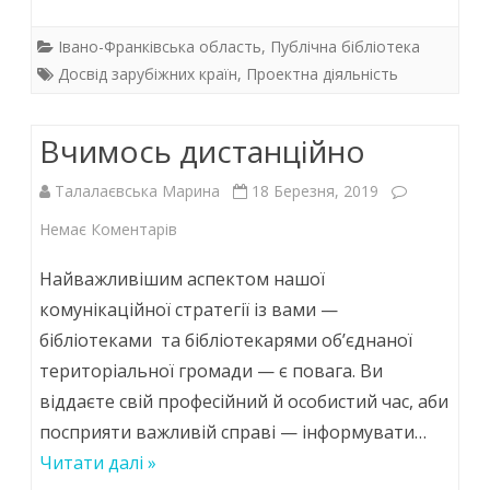
ac
w
h
n
знаходь
e
itt
at
k
Івано-Франківська область
,
Публічна бібліотека
шляхи
b
er
s
e
Досвід зарубіжних країн
,
Проектна діяльність
порозуміння
o
A
dI
поколінь
Вчимось дистанційно
o
p
n
k
p
у
Талалаєвська Марина
18 Березня, 2019
громаді!
до
Немає Коментарів
Вчимось
Найважливішим аспектом нашої
дистанційно
комунікаційної стратегії із вами —
бібліотеками та бібліотекарями об’єднаної
територіальної громади — є повага. Ви
віддаєте свій професійний й особистий час, аби
посприяти важливій справі — інформувати…
Читати далі »