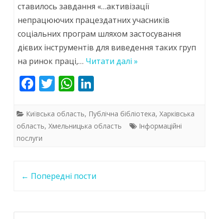
ставилось завдання «…активізації
посередники
непрацюючих працездатних учасників
на
соціальних програм шляхом застосування
ринку
дієвих інструментів для виведення таких груп
праці
на ринок праці,…
Читати далі »
F
T
W
Li
ac
w
h
n
e
itt
at
k
Київська область
,
Публічна бібліотека
,
Харківська
b
er
s
e
область
,
Хмельницька область
Інформаційні
послуги
o
A
dI
o
p
n
Post
k
p
←
Попередні пости
navigation