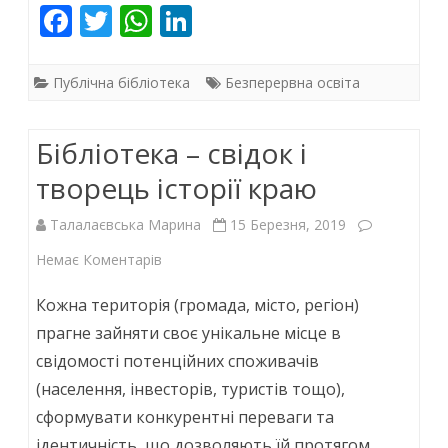
F
T
W
Li
ac
w
h
n
e
itt
at
k
Публічна бібліотека
Безперервна освіта
b
er
s
e
o
A
dI
Бібліотека – свідок і
o
p
n
творець історії краю
k
p
Талалаєвська Марина
15 Березня, 2019
до
Немає Коментарів
Бібліотека
Кожна територія (громада, місто, регіон)
–
прагне зайняти своє унікальне місце в
свідомості потенційних споживачів
свідок
(населення, інвесторів, туристів тощо),
і
сформувати конкурентні переваги та
творець
ідентичність, що дозволяють їй протягом