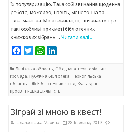
залиш
їх популяризацію. Така собі звичайна щоденна
робота, можливо, навіть, монотонна та
свій
одноманітна. Ми впевнені, що ви знаєте про
автоґраф
такі особливі прикметі бібліотечних
нащадкам!
книжкових зібрань,…
Читати далі »
F
T
W
Li
ac
w
h
n
e
itt
at
k
Львівська область
,
Об'єднана територіальна
b
er
s
e
громада
,
Публічна бібліотека
,
Тернопільська
область
Бібліотечний фонд
,
Культурно-
o
A
dI
просвітницька діяльність
o
p
n
k
p
Зіграй зі мною в квест!
Талалаєвська Марина
28 Березня, 2019