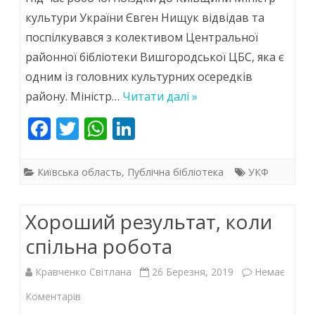
культури
культури України Євген Нищук відвідав та
поспілкувався з колективом Центральної
України
районної бібліотеки Вишгородської ЦБС, яка є
Євген
одним із головних культурних осередків
Нищук
району. Міністр…
Читати далі »
відвідав
F
T
W
Li
Центральну
ac
w
h
n
районну
e
itt
at
k
Київська область
,
Публічна бібліотека
УКФ
бібліотеку
b
er
s
e
o
A
dI
Вишгородської
Хороший результат, коли
o
p
n
ЦБС
спільна робота
k
p
Кравченко Світлана
26 Березня, 2019
Немає
до
Коментарів