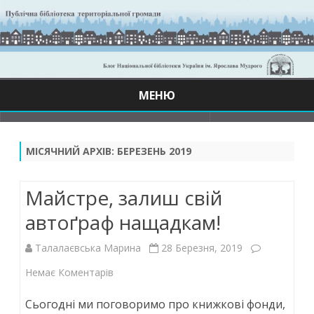
МЕНЮ
Skip
to
content
МІСЯЧНИЙ АРХІВ:
БЕРЕЗЕНЬ 2019
Майстре, залиш свій
автоґраф нащадкам!
Талалаєвська Марина
28 Березня, 2019
до
Немає Коментарів
Майстре,
Сьогодні ми поговоримо про книжкові фонди,