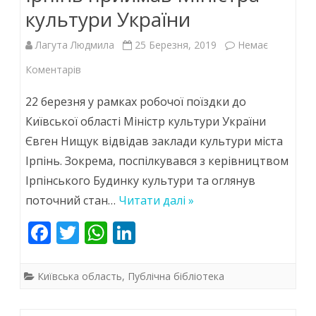
культури України
Лагута Людмила
25 Березня, 2019
Немає
до
Коментарів
Ірпінь
22 березня у рамках робочої поїздки до
приймав
Київської області Міністр культури України
Євген Нищук відвідав заклади культури міста
Міністра
Ірпінь. Зокрема, поспілкувався з керівництвом
культури
Ірпінського Будинку культури та оглянув
України
поточний стан…
Читати далі »
F
T
W
Li
ac
w
h
n
e
itt
at
k
Київська область
,
Публічна бібліотека
b
er
s
e