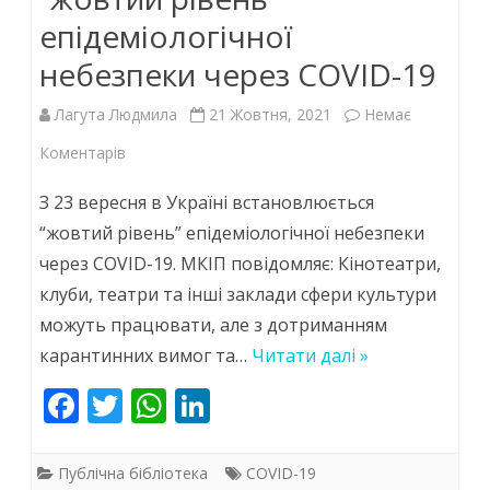
епідеміологічної
небезпеки через COVID-19
Лагута Людмила
21 Жовтня, 2021
Немає
до
Коментарів
В
З 23 вересня в Україні встановлюється
Україні
“жовтий рівень” епідеміологічної небезпеки
через COVID-19. МКІП повідомляє: Кінотеатри,
встановлюється
клуби, театри та інші заклади сфери культури
“жовтий
можуть працювати, але з дотриманням
рівень”
карантинних вимог та…
Читати далі »
епідеміологічної
F
T
W
Li
небезпеки
ac
w
h
n
через
e
itt
at
k
Публічна бібліотека
COVID-19