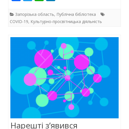
ac
w
h
n
e
itt
at
k
Запорізька область
,
Публічна бібліотека
b
er
s
e
COVID-19
,
Культурно-просвітницька діяльність
o
A
dI
o
p
n
k
p
Нарешті з’явився