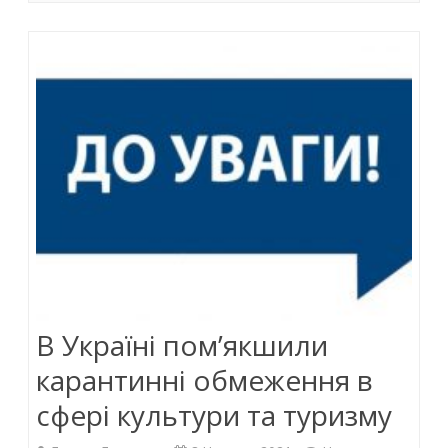
COVID-
b
er
s
e
o
A
dI
19
o
p
n
k
p
В Україні пом’якшили
карантинні обмеження в
сфері культури та туризму