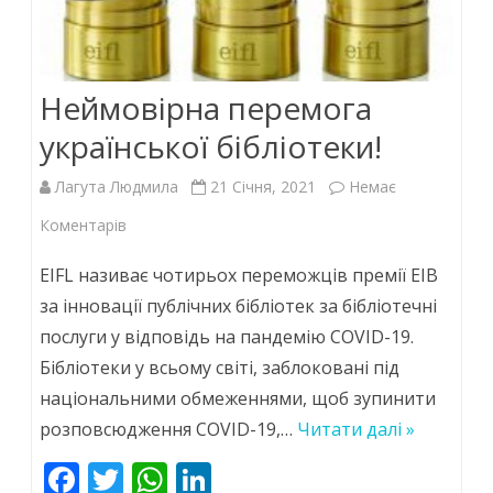
Неймовірна перемога
української бібліотеки!
Лагута Людмила
21 Січня, 2021
Немає
до
Коментарів
Неймовірна
EIFL називає чотирьох переможців премії EIB
перемога
за інновації публічних бібліотек за бібліотечні
послуги у відповідь на пандемію COVID-19.
української
Бібліотеки у всьому світі, заблоковані під
бібліотеки!
національними обмеженнями, щоб зупинити
розповсюдження COVID-19,…
Читати далі »
F
T
W
Li