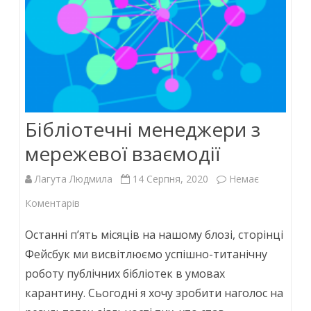
Бібліотечні менеджери з
мережевої взаємодії
Лагута Людмила
14 Серпня, 2020
Немає
до
Коментарів
Бібліотечні
Останні п’ять місяців на нашому блозі, сторінці
менеджери
Фейсбук ми висвітлюємо успішно-титанічну
роботу публічних бібліотек в умовах
з
карантину. Сьогодні я хочу зробити наголос на
мережевої