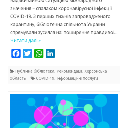
надзвичайною ситуацією міжнародного
значення – спалахом коронавірусної інфекції
відступає
COVID-19. З перших тижнів запровадженого
карантину, бібліотечна спільнота України
спрямували зусилля на: поширення правдивої…
Читати далі »
F
T
W
Li
ac
w
h
n
e
itt
at
k
Публічна бібліотека
,
Рекомендації
,
Херсонська
b
er
s
e
область
COVID-19
,
Інформаційні послуги
o
A
dI
o
p
n
k
p