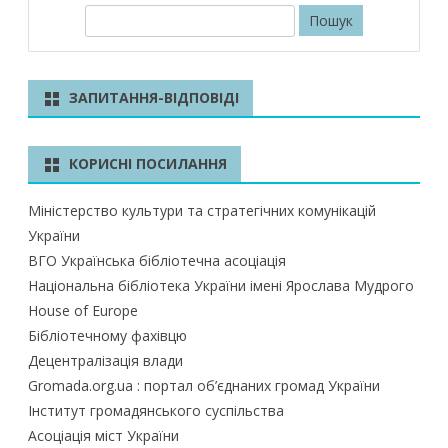
П
о
ш
у
ЗАПИТАННЯ-ВІДПОВІДІ
к
КОРИСНІ ПОСИЛАННЯ
Міністерство культури та стратегічних комунікацій
України
ВГО Українська бібліотечна асоціація
Національна бібліотека України імені Ярослава Мудрого
House of Europe
Бібліотечному фахівцю
Децентралізація влади
Gromada.org.ua : портал об’єднаних громад України
Інститут громадянського суспільства
Асоціація міст України