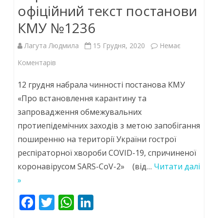
офіційний текст постанови
КМУ №1236
Лагута Людмила
15 Грудня, 2020
Немає
до
Коментарів
Нарешті
12 грудня набрала чинності постанова КМУ
з’явився
«Про встановлення карантину та
запровадження обмежувальних
офіційний
протиепідемічних заходів з метою запобігання
текст
поширенню на території України гострої
постанови
респіраторної хвороби COVID-19, спричиненої
КМУ
коронавірусом SARS-CoV-2» (від…
Читати далі
»
№1236
F
T
W
Li
ac
w
h
n