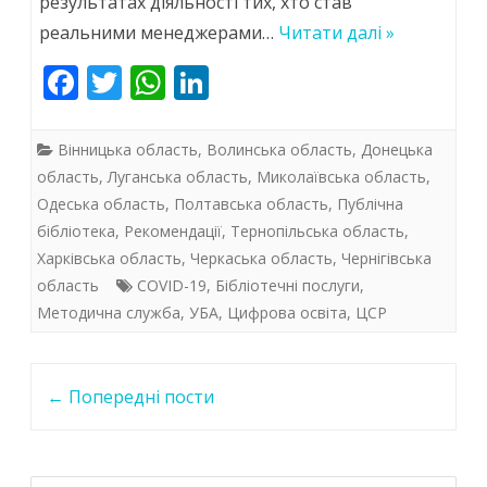
результатах діяльності тих, хто став
взаємодії
реальними менеджерами…
Читати далі »
F
T
W
Li
ac
w
h
n
e
itt
at
k
Вінницька область
,
Волинська область
,
Донецька
b
er
s
e
область
,
Луганська область
,
Миколаївська область
,
Одеська область
,
Полтавська область
,
Публічна
o
A
dI
бібліотека
,
Рекомендації
,
Тернопільська область
,
o
p
n
Харківська область
,
Черкаська область
,
Чернігівська
k
p
область
COVID-19
,
Бібліотечні послуги
,
Методична служба
,
УБА
,
Цифрова освіта
,
ЦСР
Post
←
Попередні пости
navigation