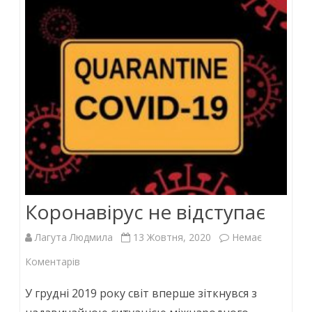
o
p
n
k
p
Коронавірус не відступає
Лагута Людмила
13 Жовтня, 2020
Немає
до
Коментарів
Коронавірус
У грудні 2019 року світ вперше зіткнувся з
не