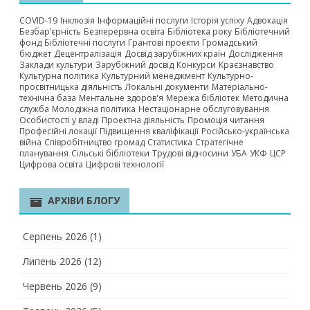
COVID-19
Інклюзія
Інформаційні послуги
Історія успіху
Адвокація
Безбар’єрність
Безперервна освіта
Бібліотека року
Бібліотечний
фонд
Бібліотечні послуги
Грантові проекти
Громадський
бюджет
Децентралізація
Досвід зарубіжних країн
Дослідження
Заклади культури
Зарубіжний досвід
Конкурси
Краєзнавство
Культурна політика
Культурний менеджмент
Культурно-
просвітницька діяльність
Локальні документи
Матеріально-
технічна база
Ментальне здоров'я
Мережа бібліотек
Методична
служба
Молодіжна політика
Нестаціонарне обслуговування
Особистості у владі
Проектна діяльність
Промоція читання
Професійні локації
Підвищення кваліфікації
Російсько-українська
війна
Співробітництво громад
Статистика
Стратегічне
планування
Сільські бібліотеки
Трудові відносини
УБА
УКФ
ЦСР
Цифрова освіта
Цифрові технології
АРХІВИ БЛОГУ
Серпень 2026
(1)
Липень 2026
(12)
Червень 2026
(9)