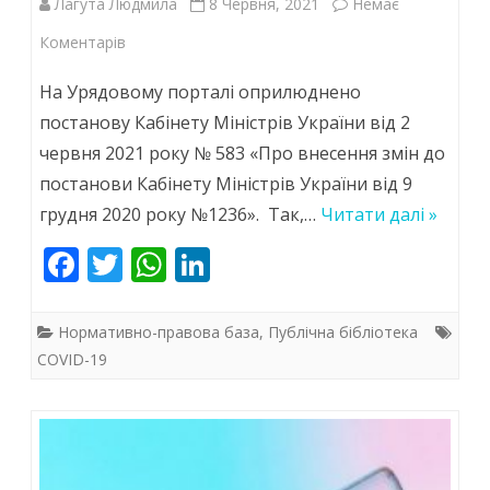
Лагута Людмила
8 Червня, 2021
Немає
до
Коментарів
В
На Урядовому порталі оприлюднено
Україні
постанову Кабінету Міністрів України від 2
червня 2021 року № 583 «Про внесення змін до
пом’якшили
постанови Кабінету Міністрів України від 9
карантинні
грудня 2020 року №1236». Так,…
Читати далі »
обмеження
F
T
W
Li
в
ac
w
h
n
сфері
e
itt
at
k
Нормативно-правова база
,
Публічна бібліотека
культури
b
er
s
e
COVID-19
та
o
A
dI
туризму
o
p
n
k
p