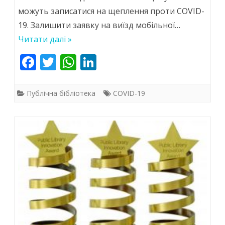
можуть записатися на щеплення проти COVID-
19. Залишити заявку на виїзд мобільної…
Читати далі »
F
T
W
Li
ac
w
h
n
e
itt
at
k
Публічна бібліотека
COVID-19
b
er
s
e
o
A
dI
o
p
n
k
p