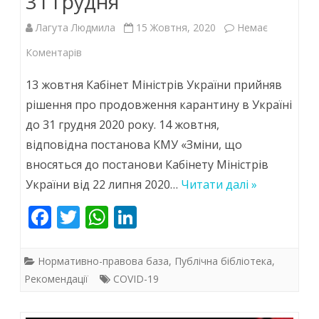
31 грудня
Лагута Людмила
15 Жовтня, 2020
Немає
до
Коментарів
Карантин
13 жовтня Кабінет Міністрів України прийняв
продовжено
рішення про продовження карантину в Україні
до 31 грудня 2020 року. 14 жовтня,
до
відповідна постанова КМУ «Зміни, що
31
вносяться до постанови Кабінету Міністрів
грудня
України від 22 липня 2020…
Читати далі »
F
T
W
Li
ac
w
h
n
e
itt
at
k
Нормативно-правова база
,
Публічна бібліотека
,
b
er
s
e
Рекомендації
COVID-19
o
A
dI