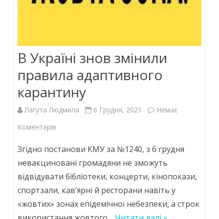
В Україні знов змінили
правила адаптивного
карантину
Лагута Людмила
6 Грудня, 2021
Немає
до
Коментарів
В
Згідно постанови КМУ за №1240, з 6 грудня
Україні
невакциновані громадяни не зможуть
відвідувати бібліотеки, концерти, кінопокази,
знов
спортзали, кав’ярні й ресторани навіть у
змінили
«жовтих» зонах епідемічної небезпеки, а строк
правила
використання жовтого…
Читати далі »