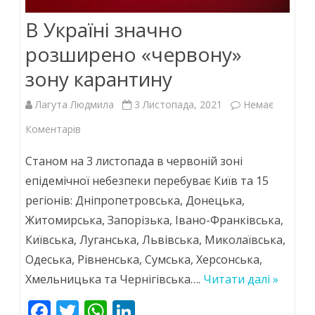
В Україні значно
розширено «червону»
зону карантину
Лагута Людмила
3 Листопада, 2021
Немає
до
Коментарів
В
Станом на 3 листопада в червоній зоні
Україні
епідемічної небезпеки перебуває Київ та 15
регіонів: Дніпропетровська, Донецька,
значно
Житомирська, Запорізька, Івано-Франківська,
розширено
Київська, Луганська, Львівська, Миколаївська,
«червону»
Одеська, Рівненська, Сумська, Херсонська,
зону
Хмельницька та Чернігівська….
Читати далі »
карантину
F
T
W
Li