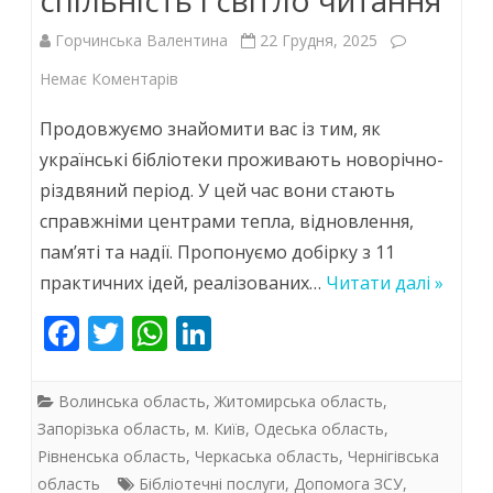
Горчинська Валентина
22 Грудня, 2025
до
Немає Коментарів
11
Продовжуємо знайомити вас із тим, як
ідей
українські бібліотеки проживають новорічно-
різдвяний період. У цей час вони стають
для
справжніми центрами тепла, відновлення,
новорічних
пам’яті та надії. Пропонуємо добірку з 11
свят
практичних ідей, реалізованих…
Читати далі »
у
F
T
W
Li
публічних
ac
w
h
n
бібліотеках:
e
itt
at
k
Волинська область
,
Житомирська область
,
натхнення,
b
er
s
e
Запорізька область
,
м. Київ
,
Одеська область
,
Рівненська область
,
Черкаська область
,
Чернігівська
o
A
dI
спільність
область
Бібліотечні послуги
,
Допомога ЗСУ
,