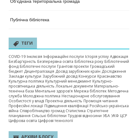
Об'єднана територіальна громада
Публічна бібліотека
ТЕГИ
COVID-19
Інклюзія
Інформаційні послуги
Історія успіху
Адвокація
Безбар’єрність
Безперервна освіта
Бібліотека року
Бібліотечний
фонд
Бібліотечні послуги
Грантові проекти
Громадський
бюджет
Децентралізація
Досвід зарубіжних країн
Дослідження
Заклади культури
Зарубіжний досвід
Конкурси
Краєзнавство
Культурна політика
Культурний менеджмент
Культурно-
просвітницька діяльність
Локальні документи
Матеріально-
технічна база
Ментальне здоров'я
Мережа бібліотек
Методична
служба
Молодіжна політика
Нестаціонарне обслуговування
Особистості у владі
Проектна діяльність
Промоція читання
Професійні локації
Підвищення кваліфікації
Російсько-українська
війна
Співробітництво громад
Статистика
Стратегічне
планування
Сільські бібліотеки
Трудові відносини
УБА
УКФ
ЦСР
Цифрова освіта
Цифрові технології
АРХІВИ БЛОГУ