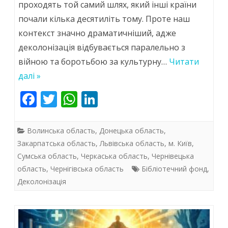
фондів:
проходять той самий шлях, який інші країни
почали кілька десятиліть тому. Проте наш
як
контекст значно драматичніший, адже
бібліотека
деколонізація відбувається паралельно з
формує
війною та боротьбою за культурну…
Читати
нову
далі »
культурну
F
T
W
Li
ac
w
h
ідентичність
n
e
itt
at
k
(ч.
Волинська область
,
Донецька область
,
b
er
s
e
Закарпатська область
,
Львівська область
,
м. Київ
,
2)
Сумська область
,
Черкаська область
,
Чернівецька
o
A
dI
область
,
Чернігівська область
Бібліотечний фонд
,
o
p
n
Деколонізація
k
p