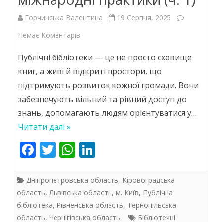
Горчинська Валентина
19 Серпня, 2025
до
Немає Коментарів
Бібліотеки
Публічні бібліотеки — це не просто сховище
для
книг, а живі й відкриті простори, що
підтримують розвиток кожної громади. Вони
суспільної
забезпечують вільний та рівний доступ до
стійкості:
знань, допомагають людям орієнтуватися у…
досвід
Читати далі »
України
F
T
W
Li
та
ac
w
h
n
міжнародні
e
itt
at
k
Дніпропетровська область
,
Кіровоградська
практики
b
er
s
e
область
,
Львівська область
,
м. Київ
,
Публічна
бібліотека
,
Рівненська область
,
Тернопільська
o
A
dI
(ч.
область
,
Чернігівська область
Бібліотечні