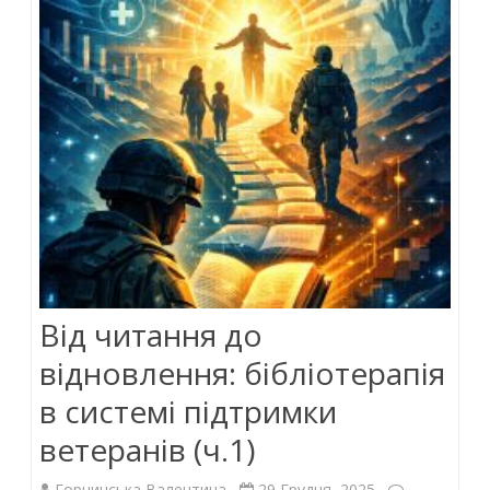
k
p
Від читання до
відновлення: бібліотерапія
в системі підтримки
ветеранів (ч.1)
Горчинська Валентина
29 Грудня, 2025