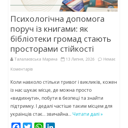
Психологічна допомога
поруч із книгами: як
бібліотеки громад стають
просторами стійкості
Талалаєвська Марина
13 Липня, 2026
Немає
до
Коментарів
Психологічна
Коли навколо стільки тривог і викликів, кожен
допомога
із нас шукає місце, де можна просто
«видихнути», побути в безпеці та знайти
поруч
підтримку. І дедалі частіше таким місцем для
із
українців стає… звичайна…
Читати далі »
книгами:
F
T
W
Li