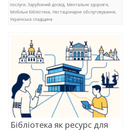
o
p
n
1)
послуги
,
Зарубіжний досвід
,
Ментальне здоров'я
,
k
p
Мобільні бібліотеки
,
Нестаціонарне обслуговування
,
Українська спадщина
Бібліотека як ресурс для