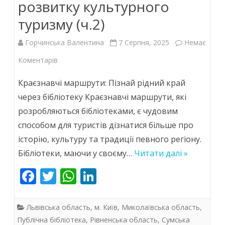
розвитку культурного
туризму (ч.2)
Горчинська Валентина
7 Серпня, 2025
Немає
до
Коментарів
Бібліотека
Краєзнавчі маршрути: Пізнай рідний край
як
через бібліотеку Краєзнавчі маршрути, які
розробляються бібліотеками, є чудовим
ресурс
способом для туристів дізнатися більше про
для
історію, культуру та традиції певного регіону.
розвитку
Бібліотеки, маючи у своєму…
Читати далі »
культурного
F
T
W
Li
туризму
ac
w
h
n
(ч.2)
e
itt
at
k
Львівська область
,
м. Київ
,
Миколаївська область
,
b
er
s
e
Публічна бібліотека
,
Рівненська область
,
Сумська