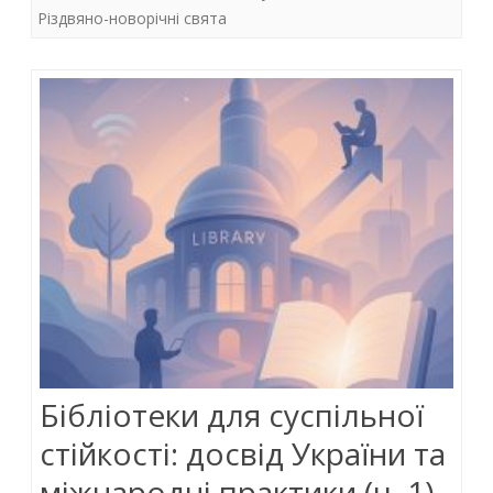
o
p
n
і
Різдвяно-новорічні свята
k
p
світло
читання
Бібліотеки для суспільної
стійкості: досвід України та
міжнародні практики (ч. 1)