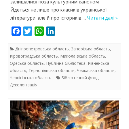
залишалися поза культурним каноном.
бібліотека
Йдеться не лише про класиків української
формує
літератури, але й про істориків,…
Читати далі »
нову
F
T
W
Li
культурну
ac
w
h
n
ідентичність
e
itt
at
k
Дніпропетровська область
,
Запорізька область
,
(ч.
b
er
s
e
Кіровоградська область
,
Миколаївська область
,
Одеська область
,
Публічна бібліотека
,
Рівненська
o
A
dI
3)
область
,
Тернопільська область
,
Черкаська область
,
o
p
n
Чернігівська область
Бібліотечний фонд
,
k
p
Деколонізація