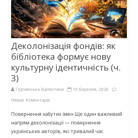
Деколонізація фондів: як
бібліотека формує нову
культурну ідентичність (ч.
3)
Горчинська Валентина
19 Березня, 2026
до
Немає Коментарів
Деколонізація
Повернення забутих імен Ще один важливий
фондів:
напрям деколонізації — повернення
українських авторів, які тривалий час
як