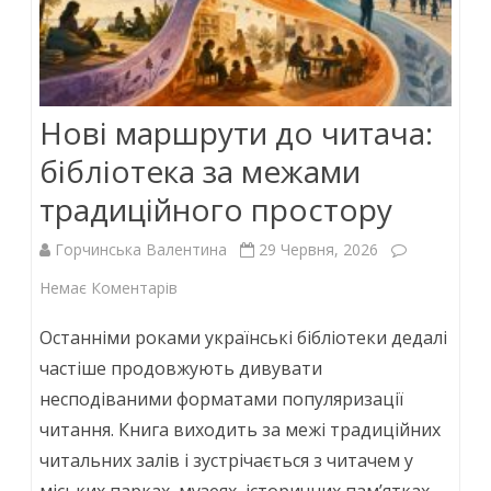
Нові маршрути до читача:
бібліотека за межами
традиційного простору
Горчинська Валентина
29 Червня, 2026
до
Немає Коментарів
Нові
Останніми роками українські бібліотеки дедалі
маршрути
частіше продовжують дивувати
несподіваними форматами популяризації
до
читання. Книга виходить за межі традиційних
читача:
читальних залів і зустрічається з читачем у
бібліотека
міських парках, музеях, історичних пам’ятках,