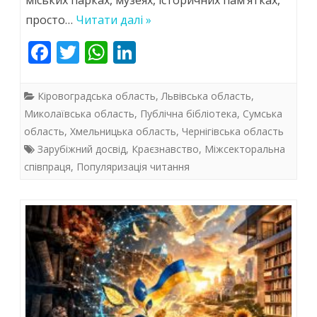
за
просто…
Читати далі »
межами
F
T
W
Li
ac
w
h
традиційного
n
e
itt
at
k
простору
Кіровоградська область
,
Львівська область
,
b
er
s
e
Миколаївська область
,
Публічна бібліотека
,
Сумська
область
,
Хмельницька область
,
Чернігівська область
o
A
dI
Зарубіжний досвід
,
Краєзнавство
,
Міжсекторальна
o
p
n
співпраця
,
Популяризація читання
k
p