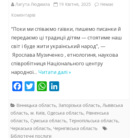
Лагута Людмила
19 Квітня, 2025
Немає
до
Коментарів
Нас
“Поки ми співаємо гаївки, пишемо писанки й
Великдень
передаємо ці традиції дітям — стоятиме наш
світ і буде жити український народ”, —
єднає!
Ярослава Музиченко , етнологиня, наукова
співробітниця Національного центру
народної…
Читати далі »
F
T
W
Li
ac
w
h
n
e
itt
at
k
Вінницька область
,
Запорізька область
,
Львівська
b
er
s
e
область
,
м. Київ
,
Одеська область
,
Рівненська
область
,
Сумська область
,
Тернопільська область
,
o
A
dI
Черкаська область
,
Чернігівська область
o
p
n
Бібліотечні послуги