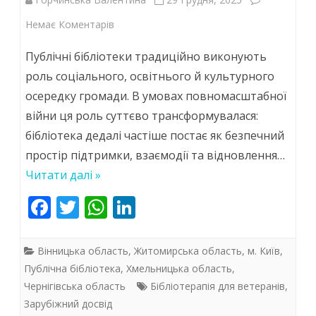
до
Немає Коментарів
Від
Публічні бібліотеки традиційно виконують
читання
роль соціального, освітнього й культурного
осередку громади. В умовах повномасштабної
до
війни ця роль суттєво трансформувалася:
відновлення:
бібліотека дедалі частіше постає як безпечний
бібліотерапія
простір підтримки, взаємодії та відновлення…
в
Читати далі »
системі
F
T
W
Li
ac
w
h
підтримки
n
e
itt
at
k
ветеранів
Вінницька область
,
Житомирська область
,
м. Київ
,
b
er
s
e
Публічна бібліотека
,
Хмельницька область
,
(ч.1)
Чернігівська область
Бібліотерапія для ветеранів
,
o
A
dI
Зарубіжний досвід