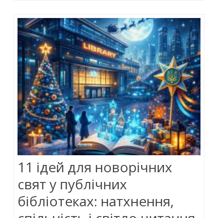
o
p
n
k
p
11 ідей для новорічних
свят у публічних
бібліотеках: натхнення,
спільність і світло читання