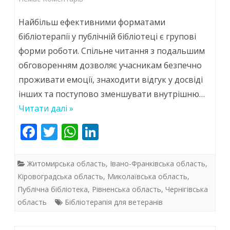
Від
Найбільш ефективними форматами
читання
бібліотерапії у публічній бібліотеці є групові
форми роботи. Спільне читання з подальшим
до
обговоренням дозволяє учасникам безпечно
відновлення:
проживати емоції, знаходити відгук у досвіді
бібліотерапія
інших та поступово зменшувати внутрішню…
в
Читати далі »
системі
F
T
W
Li
ac
w
h
підтримки
n
e
itt
at
k
ветеранів
Житомирська область
,
Івано-Франківська область
,
b
er
s
e
Кіровоградська область
,
Миколаївська область
,
(ч.2)
Публічна бібліотека
,
Рівненська область
,
Чернігівська
o
A
dI
область
Бібліотерапія для ветеранів
o
p
n