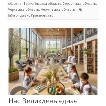
область
,
Тернопільська область
,
Херсонська область
,
o
A
dI
Черкаська область
,
Чернігівська область
o
p
n
Бібліотуризм
,
Краєзнавство
k
p
Нас Великдень єднає!