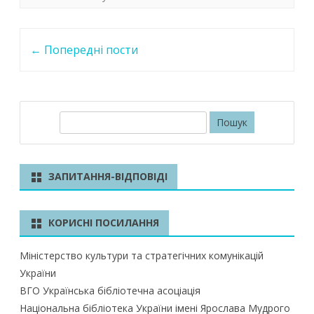
k
p
Post
←
Попередні пости
navigation
П
о
ш
у
ЗАПИТАННЯ-ВІДПОВІДІ
к
КОРИСНІ ПОСИЛАННЯ
Міністерство культури та стратегічних комунікацій
України
ВГО Українська бібліотечна асоціація
Національна бібліотека України імені Ярослава Мудрого