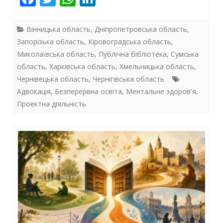
як
ac
w
h
n
бібліотеки
e
itt
at
k
Вінницька область
,
Дніпропетровська область
,
громад
b
er
s
e
Запорізька область
,
Кіровоградська область
,
стають
Миколаївська область
,
Публічна бібліотека
,
Сумська
o
A
dI
область
,
Харківська область
,
Хмельницька область
,
просторами
o
p
n
Чернівецька область
,
Чернігівська область
k
p
стійкості
Адвокація
,
Безперервна освіта
,
Ментальне здоров'я
,
Проектна діяльність