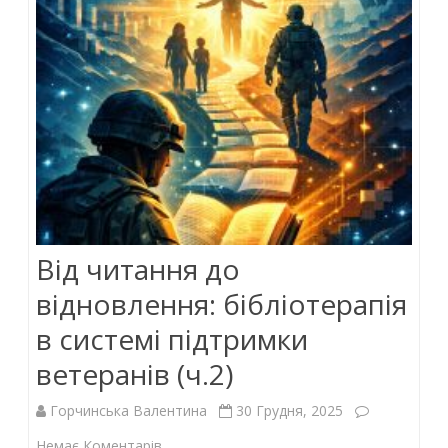
Від читання до
відновлення: бібліотерапія
в системі підтримки
ветеранів (ч.2)
Горчинська Валентина
30 Грудня, 2025
до
Немає Коментарів