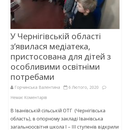
У Чернігівській області
з’явилася медіатека,
пристосована для дітей з
особливими освітніми
потребами
Горчинська Валентина
6 Лютого, 2020
до
Немає Коментарів
У
В Іванівській сільській ОТГ (Чернігівська
Чернігівській
область), в опорному закладі Іванівська
загальноосвітня школа І – ІІІ ступенів відкрили
області