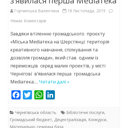
з’явилася перша Меdiaтека
громад
Горчинська Валентина
18 Листопада, 2019
до
Немає Коментарів
У
Завдяки втіленню громадського проєкту
рамках
«Міська Mediaтека на Шерстянці: територія
креативного навчання, спілкування та
реалізації
дозвілля громади», який став одним із
Громадського
переможців серед малих проектів, у місті
проекту
Чернігові в’явилася перша громадська
Бюджету
Меdiaтека….
Читати далі »
участі
F
T
W
Li
ac
w
h
у
n
e
itt
at
k
Чернігові
Чернігівська область
Бібліотечні послуги
,
b
er
s
e
Громадський бюджет
,
Децентралізація
,
Конкурси
,
з’явилася
Матеріально-технічна база