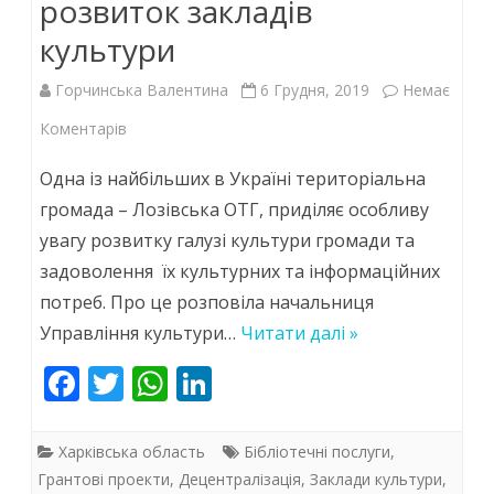
розвиток закладів
ініціатив
культури
Горчинська Валентина
6 Грудня, 2019
Немає
до
Коментарів
У
Одна із найбільших в Україні територіальна
2019
громада – Лозівська ОТГ, приділяє особливу
увагу розвитку галузі культури громади та
році
задоволення їх культурних та інформаційних
Лозівська
потреб. Про це розповіла начальниця
громада
Управління культури…
Читати далі »
виділила
F
T
W
Li
понад
ac
w
h
n
24
e
itt
at
k
Харківська область
Бібліотечні послуги
,
мільйона
b
er
s
e
Грантові проекти
,
Децентралізація
,
Заклади культури
,