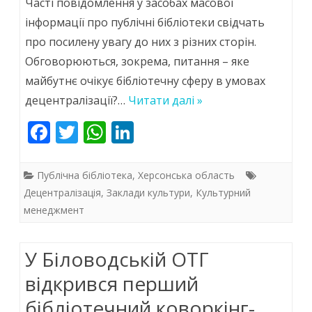
Часті повідомлення у засобах масової
які
інформації про публічні бібліотеки свідчать
про посилену увагу до них з різних сторін.
визначають
Обговорюються, зокрема, питання – яке
діяльність
майбутнє очікує бібліотечну сферу в умовах
бібліотек
децентралізації?…
Читати далі »
F
T
W
Li
ac
w
h
n
e
itt
at
k
Публічна бібліотека
,
Херсонська область
b
er
s
e
Децентралізація
,
Заклади культури
,
Культурний
менеджмент
o
A
dI
o
p
n
У Біловодській ОТГ
k
p
відкрився перший
бібліотечний коворкінг-