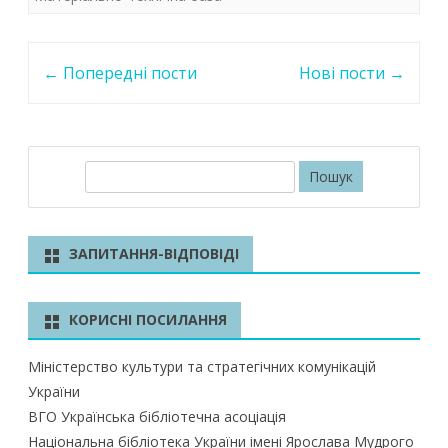
o
A
dI
перша
o
p
n
Меdiaтека
Post
k
p
←
Попередні пости
Нові пости
→
navigation
П
о
ш
у
ЗАПИТАННЯ-ВІДПОВІДІ
к
КОРИСНІ ПОСИЛАННЯ
Міністерство культури та стратегічних комунікацій
України
ВГО Українська бібліотечна асоціація
Національна бібліотека України імені Ярослава Мудрого