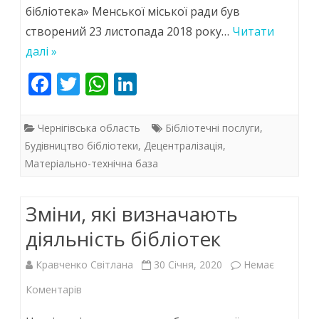
бібліотека» Менської міської ради був
сучасну
створений 23 листопада 2018 року…
Читати
бібліотеку
далі »
F
T
W
Li
ac
w
h
n
e
itt
at
k
Чернігівська область
Бібліотечні послуги
,
b
er
s
e
Будівництво бібліотеки
,
Децентралізація
,
Матеріально-технічна база
o
A
dI
o
p
n
Зміни, які визначають
k
p
діяльність бібліотек
Кравченко Світлана
30 Січня, 2020
Немає
до
Коментарів
Зміни,