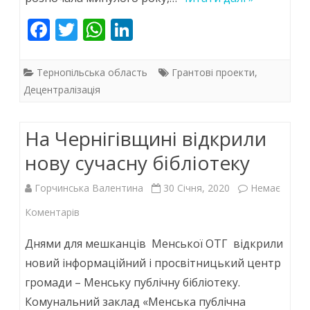
простір
F
T
W
Li
«БібліоХаб»
ac
w
h
n
e
itt
at
k
Тернопільська область
Грантові проекти
,
b
er
s
e
Децентралізація
o
A
dI
На Чернігівщині відкрили
o
p
n
k
p
нову сучасну бібліотеку
Горчинська Валентина
30 Січня, 2020
Немає
до
Коментарів
На
Днями для мешканців Менської ОТГ відкрили
Чернігівщині
новий інформаційний і просвітницький центр
громади – Менську публічну бібліотеку.
відкрили
Комунальний заклад «Менська публічна
нову