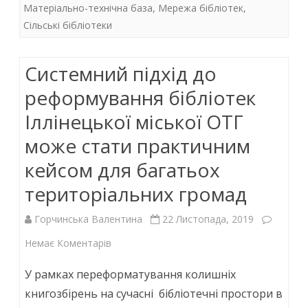
Матеріально-технічна база
,
Мережа бібліотек
,
o
A
dI
гривень
Сільські бібліотеки
o
p
n
на
k
p
розвиток
Системний підхід до
закладів
реформування бібліотек
культури
Іллінецької міської ОТГ
може стати практичним
кейсом для багатьох
територіальних громад
Горчинська Валентина
22 Листопада, 2019
до
Немає Коментарів
Системний
У рамках переформатування колишніх
підхід
книгозбірень на сучасні бібліотечні простори в