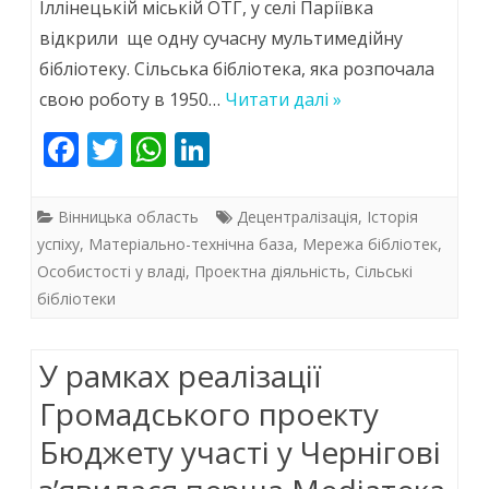
Іллінецькій міській ОТГ, у селі Паріївка
до
відкрили ще одну сучасну мультимедійну
реформування
бібліотеку. Сільська бібліотека, яка розпочала
бібліотек
свою роботу в 1950…
Читати далі »
Іллінецької
F
T
W
Li
міської
ac
w
h
n
ОТГ
e
itt
at
k
Вінницька область
Децентралізація
,
Історія
може
b
er
s
e
успіху
,
Матеріально-технічна база
,
Мережа бібліотек
,
Особистості у владі
,
Проектна діяльність
,
Сільські
o
A
dI
стати
бібліотеки
o
p
n
практичним
k
p
кейсом
У рамках реалізації
для
Громадського проекту
багатьох
Бюджету участі у Чернігові
територіальних