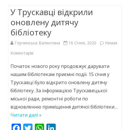
o
A
dI
У Трускавці відкрили
o
p
n
k
p
оновлену дитячу
бібліотеку
Горчинська Валентина
16 Січня, 2020
Немає
до
Коментарів
У
Початок нового року продовжує дарувати
Трускавці
нашим бібліотекам приємні події. 15 січня у
Трускавці було відкрито оновлену дитячу
відкрили
бібліотеку. За інформацією Трускавецької
оновлену
міської ради, ремонтні роботи по
дитячу
відновленню приміщення дитячої бібліотеки…
бібліотеку
Читати далі »
F
T
W
Li