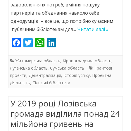
задоволення їх потреб, вміння пошуку
у
партнерів та об’єднання навколо себе
програмі
однодумців – все це, що потрібно сучасним
Британської
публічним бібліотекам для…
Читати далі »
Ради
F
T
W
Li
«Активні
ac
w
h
n
Громадяни»
e
itt
at
k
Житомирська область
,
Кіровоградська область
,
у
b
er
s
e
Луганська область
,
Сумська область
Грантові
проекти
,
Децентралізація
,
Історія успіху
,
Проектна
o
A
dI
2019
діяльність
,
Сільські бібліотеки
o
p
n
році
k
p
було
У 2019 році Лозівська
реалізовано
громада виділила понад 24
низку
мільйона гривень на
бібліотечних