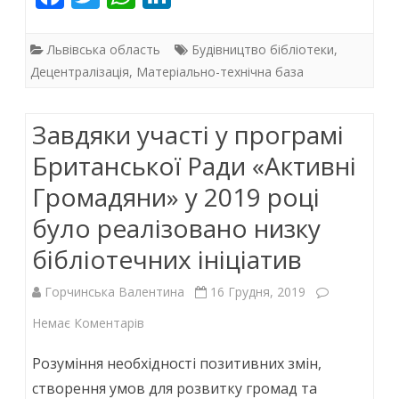
ac
w
h
n
e
itt
at
k
Львівська область
Будівництво бібліотеки
,
b
er
s
e
Децентралізація
,
Матеріально-технічна база
o
A
dI
Завдяки участі у програмі
o
p
n
k
p
Британської Ради «Активні
Громадяни» у 2019 році
було реалізовано низку
бібліотечних ініціатив
Горчинська Валентина
16 Грудня, 2019
до
Немає Коментарів
Завдяки
Розуміння необхідності позитивних змін,
участі
створення умов для розвитку громад та