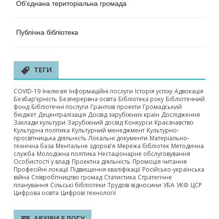
Об'єднана територіальна громада
Публічна бібліотека
ТЕГИ
COVID-19
Інклюзія
Інформаційні послуги
Історія успіху
Адвокація
Безбар’єрність
Безперервна освіта
Бібліотека року
Бібліотечний
фонд
Бібліотечні послуги
Грантові проекти
Громадський
бюджет
Децентралізація
Досвід зарубіжних країн
Дослідження
Заклади культури
Зарубіжний досвід
Конкурси
Краєзнавство
Культурна політика
Культурний менеджмент
Культурно-
просвітницька діяльність
Локальні документи
Матеріально-
технічна база
Ментальне здоров'я
Мережа бібліотек
Методична
служба
Молодіжна політика
Нестаціонарне обслуговування
Особистості у владі
Проектна діяльність
Промоція читання
Професійні локації
Підвищення кваліфікації
Російсько-українська
війна
Співробітництво громад
Статистика
Стратегічне
планування
Сільські бібліотеки
Трудові відносини
УБА
УКФ
ЦСР
Цифрова освіта
Цифрові технології
АРХІВИ БЛОГУ