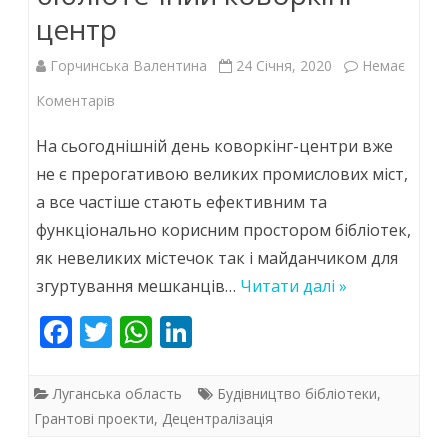
центр
Горчинська Валентина
24 Січня, 2020
Немає
до
Коментарів
У
На сьогоднішній день коворкінг-центри вже
Біловодській
не є прерогативою великих промислових міст,
а все частіше стають ефективним та
ОТГ
функціонально корисним простором бібліотек,
відкрився
як невеликих містечок так і майданчиком для
перший
згуртування мешканців…
Читати далі »
бібліотечний
F
T
W
Li
коворкінг-
ac
w
h
n
центр
e
itt
at
k
Луганська область
Будівництво бібліотеки
,
b
er
s
e
Грантові проекти
,
Децентралізація