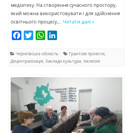
медіатеку. На створення сучасного простору,
з’явилася
який можна використовувати і для здійснення
медіатека,
освітнього процесу,…
Читати далі »
пристосована
F
T
W
Li
для
ac
w
h
n
дітей
e
itt
at
k
Чернігівська область
Грантові проекти
,
з
b
er
s
e
Децентралізація
,
Заклади культури
,
Інклюзія
o
A
dI
особливими
o
p
n
освітніми
k
p
потребами