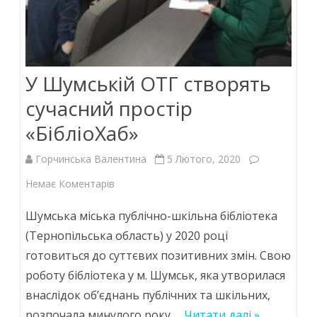
У Шумській ОТГ створять
сучасний простір
«БібліоХаб»
Горчинська Валентина
5 Лютого, 2020
до
Немає Коментарів
У
Шумська міська публічно-шкільна бібліотека
Шумській
(Тернопільська область) у 2020 році
готовиться до суттєвих позитивних змін. Свою
ОТГ
роботу бібліотека у м. Шумськ, яка утворилася
створять
внаслідок об’єднань публічних та шкільних,
сучасний
розпочала минулого року,…
Читати далі »