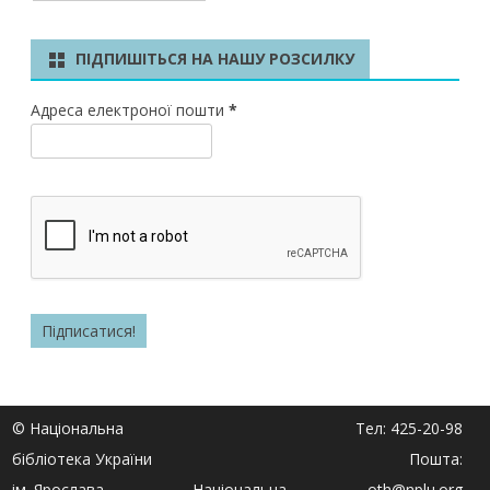
ПІДПИШІТЬСЯ НА НАШУ РОЗСИЛКУ
Адреса електроної пошти
*
© Національна
Тел: 425-20-98
бібліотека України
Пошта:
ім. Ярослава
Національна
oth@nplu.org