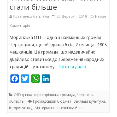
k
p
середовищ
стали більше
Кравченко Світлана
26 Вересня, 2019
Немає
до
Коментарів
Фітнес-
Моринська ОТГ – одна з найменших громад
бібліотека:
Черкащини, що об’єднала 6 сіл, 2 селища і 1805
мешканців. Це громада, що надзвичайно
Читати
дбайливо ставиться до збереження народних
стали
традицій – у кожному…
Читати далі »
більше
F
T
W
Li
ac
w
h
n
e
itt
at
k
Об'єднана територіальна громада
,
Черкаська
b
er
s
e
область
Громадський бюджет
,
Заклади культури
,
Історія успіху
,
Матеріально-технічна база
o
A
dI