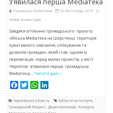
з’явилася перша Меdiaтека
Горчинська Валентина
18 Листопада, 2019
до
Немає Коментарів
У
Завдяки втіленню громадського проєкту
рамках
«Міська Mediaтека на Шерстянці: територія
креативного навчання, спілкування та
реалізації
дозвілля громади», який став одним із
Громадського
переможців серед малих проектів, у місті
проекту
Чернігові в’явилася перша громадська
Бюджету
Меdiaтека….
Читати далі »
участі
F
T
W
Li
ac
w
h
у
n
e
itt
at
k
Чернігові
Чернігівська область
Бібліотечні послуги
,
b
er
s
e
Громадський бюджет
,
Децентралізація
,
Конкурси
,
з’явилася