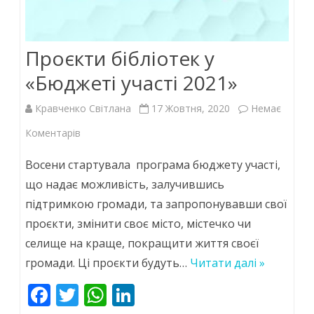
Проєкти бібліотек у
«Бюджеті участі 2021»
Кравченко Світлана
17 Жовтня, 2020
Немає
до
Коментарів
Проєкти
Восени стартувала програма бюджету участі,
бібліотек
що надає можливість, залучившись
підтримкою громади, та запропонувавши свої
у
проєкти, змінити своє місто, містечко чи
«Бюджеті
селище на краще, покращити життя своєї
участі
громади. Ці проєкти будуть…
Читати далі »
2021»
F
T
W
Li