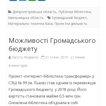
ac
w
життя
h
n
e
itt
at
k
Дніпропетровська область
,
Публічна бібліотека
,
b
er
s
e
Хмельницька область
Громадський бюджет
,
Матеріально-технічна база
,
Проектна діяльність
o
A
dI
o
p
n
Можливості Громадського
k
p
бюджету
Лагута Людмила
31 Січня, 2019
Немає
до
Коментарів
Можливості
Проект «Інтернет-бібліотека-трансформер» у
Громадського
СЗШ № 99 (м. Львів) став одним із переможців
Громадського бюджету у 2018 році. Його
бюджету
вартість становила майже 0,5 млн грн.
Оновлена бібліотека об’єднала в собі