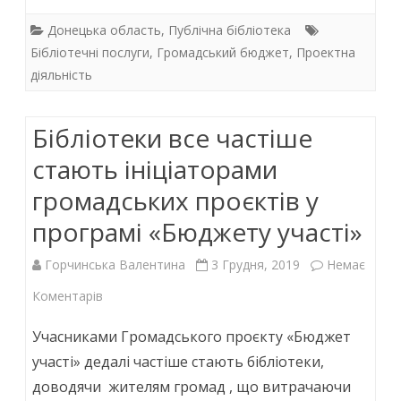
ac
w
h
n
простір
e
itt
at
k
Донецька область
,
Публічна бібліотека
“Zone
b
er
s
e
Бібліотечні послуги
,
Громадський бюджет
,
Проектна
діяльність
o
A
dI
kids”
o
p
n
Бібліотеки все частіше
k
p
стають ініціаторами
громадських проєктів у
програмі «Бюджету участі»
Горчинська Валентина
3 Грудня, 2019
Немає
до
Коментарів
Бібліотеки
Учасниками Громадського проєкту «Бюджет
все
участі» дедалі частіше стають бібліотеки,
доводячи жителям громад , що витрачаючи
частіше