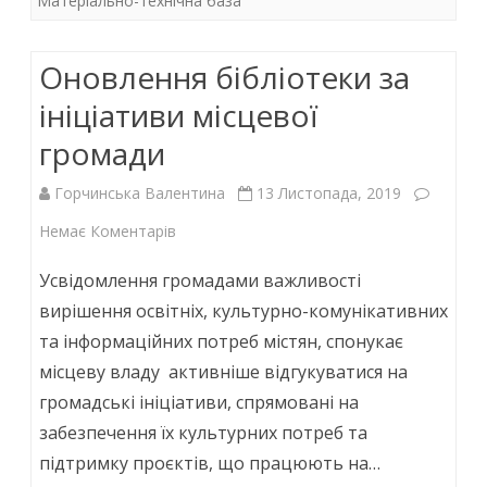
Матеріально-технічна база
o
A
dI
перша
o
p
n
Меdiaтека
Оновлення бібліотеки за
k
p
ініціативи місцевої
громади
Горчинська Валентина
13 Листопада, 2019
до
Немає Коментарів
Оновлення
Усвідомлення громадами важливості
бібліотеки
вирішення освітніх, культурно-комунікативних
та інформаційних потреб містян, спонукає
за
місцеву владу активніше відгукуватися на
ініціативи
громадські ініціативи, спрямовані на
місцевої
забезпечення їх культурних потреб та
громади
підтримку проєктів, що працюють на…