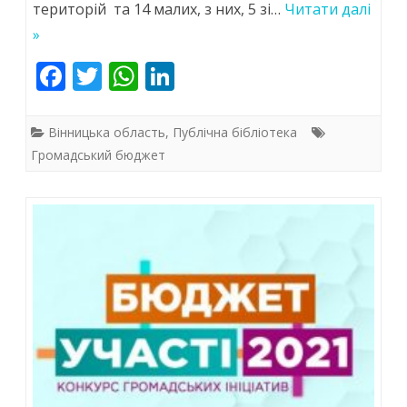
територій та 14 малих, з них, 5 зі…
Читати далі
громадських
»
ініціатив
F
T
W
Li
Вінницької
ac
w
h
n
територіальної
e
itt
at
k
Вінницька область
,
Публічна бібліотека
громади
b
er
s
e
Громадський бюджет
o
A
dI
o
p
n
k
p