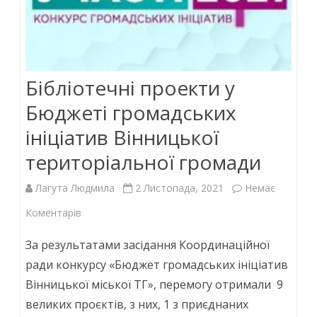
Бібліотечні проекти у
Бюджеті громадських
ініціатив Вінницької
територіальної громади
Лагута Людмила
2 Листопада, 2021
Немає
до
Коментарів
Бібліотечні
За результатами засідання Координаційної
проекти
ради конкурсу «Бюджет громадських ініціатив
Вінницької міської ТГ», перемогу отримали 9
у
великих проєктів, з них, 1 з приєднаних
Бюджеті