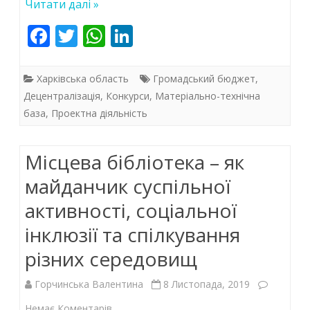
Читати далі »
F
T
W
Li
ac
w
h
n
e
itt
at
k
Харківська область
Громадський бюджет
,
b
er
s
e
Децентралізація
,
Конкурси
,
Матеріально-технічна
база
,
Проектна діяльність
o
A
dI
o
p
n
Місцева бібліотека – як
k
p
майданчик суспільної
активності, соціальної
інклюзії та спілкування
різних середовищ
Горчинська Валентина
8 Листопада, 2019
до
Немає Коментарів