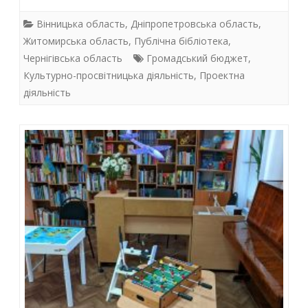
ac
w
h
n
e
itt
at
k
Вінницька область
,
Дніпропетровська область
,
b
er
s
e
Житомирська область
,
Публічна бібліотека
,
Чернігівська область
Громадський бюджет
,
o
A
dI
Культурно-просвітницька діяльність
,
Проектна
o
p
n
діяльність
k
p