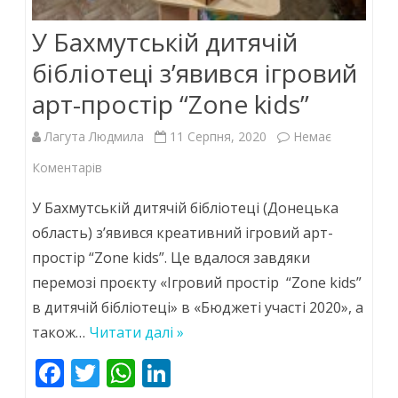
У Бахмутській дитячій
бібліотеці з’явився ігровий
арт-простір “Zone kids”
Лагута Людмила
11 Серпня, 2020
Немає
до
Коментарів
У
У Бахмутській дитячій бібліотеці (Донецька
Бахмутській
область) з’явився креативний ігровий арт-
простір “Zone kids”. Це вдалося завдяки
дитячій
перемозі проєкту «Ігровий простір “Zone kids”
бібліотеці
в дитячій бібліотеці» в «Бюджеті участі 2020», а
з’явився
також…
Читати далі »
ігровий
F
T
W
Li
арт-