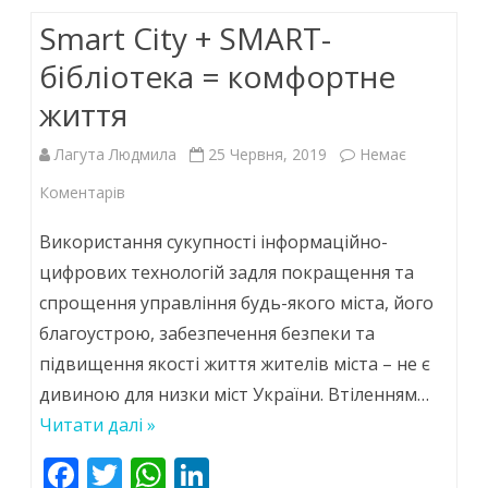
o
p
n
Smart City + SMART-
k
p
бібліотека = комфортне
життя
Лагута Людмила
25 Червня, 2019
Немає
до
Коментарів
Smart
Використання сукупності інформаційно-
City
цифрових технологій задля покращення та
спрощення управління будь-якого міста, його
+
благоустрою, забезпечення безпеки та
SMART-
підвищення якості життя жителів міста – не є
бібліотека
дивиною для низки міст України. Втіленням…
=
Читати далі »
комфортне
F
T
W
Li