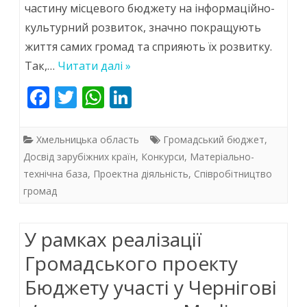
частину місцевого бюджету на інформаційно-
стають
культурний розвиток, значно покращують
ініціаторами
життя самих громад та сприяють їх розвитку.
громадських
Так,…
Читати далі »
проєктів
F
T
W
Li
ac
w
у
h
n
e
itt
at
k
програмі
Хмельницька область
Громадський бюджет
,
b
er
s
e
Досвід зарубіжних країн
,
Конкурси
,
Матеріально-
«Бюджету
технічна база
,
Проектна діяльність
,
Співробітництво
o
A
dI
участі»
громад
o
p
n
k
p
У рамках реалізації
Громадського проекту
Бюджету участі у Чернігові