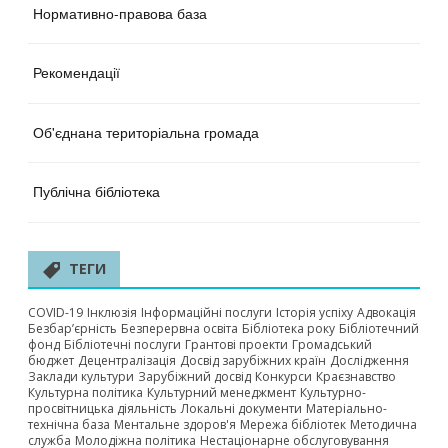
Нормативно-правова база
Рекомендації
Об'єднана територіальна громада
Публічна бібліотека
ТЕГИ
COVID-19
Інклюзія
Інформаційні послуги
Історія успіху
Адвокація
Безбар’єрність
Безперервна освіта
Бібліотека року
Бібліотечний
фонд
Бібліотечні послуги
Грантові проекти
Громадський
бюджет
Децентралізація
Досвід зарубіжних країн
Дослідження
Заклади культури
Зарубіжний досвід
Конкурси
Краєзнавство
Культурна політика
Культурний менеджмент
Культурно-
просвітницька діяльність
Локальні документи
Матеріально-
технічна база
Ментальне здоров'я
Мережа бібліотек
Методична
служба
Молодіжна політика
Нестаціонарне обслуговування