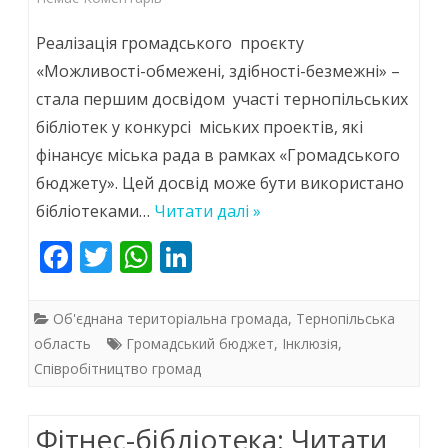
Місцева
Реалізація громадського проєкту
бібліотека
«Можливості-обмежені, здібності-безмежні» –
стала першим досвідом участі тернопільських
–
бібліотек у конкурсі міських проектів, які
як
фінансує міська рада в рамках «Громадського
майданчик
бюджету». Цей досвід може бути використано
суспільної
бібліотеками…
Читати далі »
активності,
F
T
W
Li
ac
w
h
соціальної
n
e
itt
at
k
інклюзії
Об'єднана територіальна громада
,
Тернопільська
b
er
s
e
область
Громадський бюджет
,
Інклюзія
,
та
Співробітництво громад
o
A
dI
спілкування
o
p
n
різних
Фітнес-бібліотека: Читати