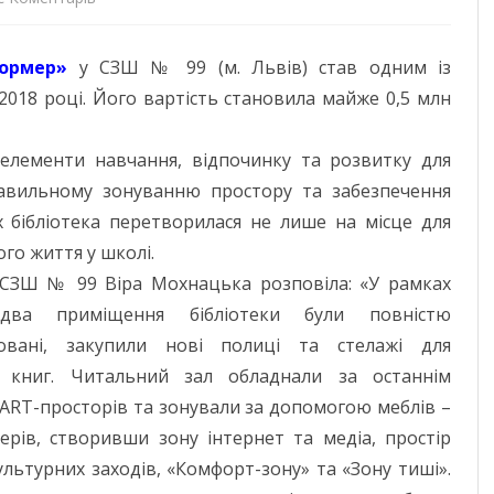
Можливості
ДОНЕЦЬКА О
формер»
у СЗШ № 99 (м. Львів) став одним із
Громадського
ЖИТОМИРСЬК
018 році. Його вартість становила майже 0,5 млн
бюджету
ЗАКАРПАТСЬК
і елементи навчання, відпочинку та розвитку для
ЗАПОРІЗЬКА 
равильному зонуванню простору та забезпечення
ях бібліотека перетворилася не лише на місце для
ІВАНО-ФРАНК
го життя у школі.
М. КИЇВ
СЗШ № 99 Віра Мохнацька розповіла: «У рамках
два приміщення бібліотеки були повністю
КИЇВСЬКА ОБ
овані, закупили нові полиці та стелажі для
КІРОВОГРАДС
я книг. Читальний зал обладнали за останнім
ART-просторів та зонували за допомогою меблів –
ЛУГАНСЬКА О
ерів, створивши зону інтернет та медіа, простір
ЛЬВІВСЬКА О
ультурних заходів, «Комфорт-зону» та «Зону тиші».