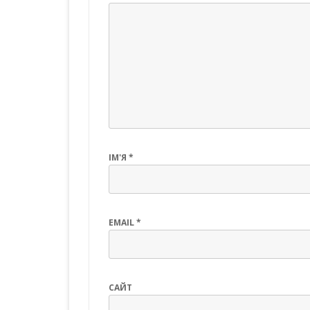
ІМ'Я
*
EMAIL
*
САЙТ