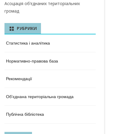
КА ОБЛАСТЬ
Асоціація об’єднаних територіальних
громад
ЛАСТЬ
 ОБЛАСТЬ
РУБРИКИ
ОБЛАСТЬ
Статистика і аналітика
ЛАСТЬ
Нормативно-правова база
КА ОБЛАСТЬ
ОБЛАСТЬ
Рекомендації
ОБЛАСТЬ
Об'єднана територіальна громада
А ОБЛАСТЬ
БЛАСТЬ
Публічна бібліотека
 ОБЛАСТЬ