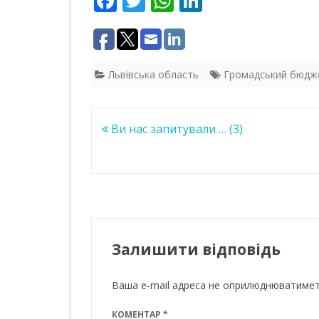
F
T
W
Li
ac
w
h
n
e
itt
at
k
b
er
s
e
Львівська область
Громадський бюдж
o
A
dI
o
p
n
Навігація
Ви нас запитували … (3)
k
p
записів
Залишити відповідь
Ваша e-mail адреса не оприлюднюватимет
КОМЕНТАР
*