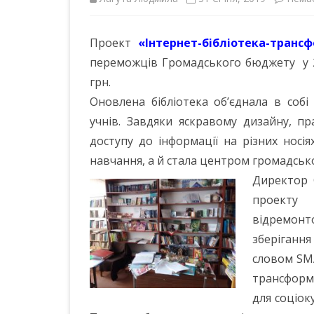
ІНШІ НПА
Проект
«Інтернет-бібліотека-транс
переможців Громадського бюджету у 2
грн.
Оновлена бібліотека об’єднала в соб
учнів. Завдяки яскравому дизайну, п
доступу до інформації на різних носі
навчання, а й стала центром громадсько
Директор 
проекту 
відремонт
зберіганн
словом SM
трансформ
для соціок