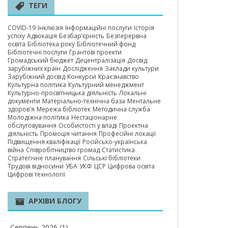
А ОБЛАСТЬ
ТЕГИ
COVID-19
Інклюзія
Інформаційні послуги
Історія
успіху
Адвокація
Безбар’єрність
Безперервна
освіта
Бібліотека року
Бібліотечний фонд
Бібліотечні послуги
Грантові проекти
Громадський бюджет
Децентралізація
Досвід
зарубіжних країн
Дослідження
Заклади культури
Зарубіжний досвід
Конкурси
Краєзнавство
Культурна політика
Культурний менеджмент
Культурно-просвітницька діяльність
Локальні
документи
Матеріально-технічна база
Ментальне
здоров'я
Мережа бібліотек
Методична служба
Молодіжна політика
Нестаціонарне
обслуговування
Особистості у владі
Проектна
діяльність
Промоція читання
Професійні локації
Підвищення кваліфікації
Російсько-українська
війна
Співробітництво громад
Статистика
Стратегічне планування
Сільські бібліотеки
Трудові відносини
УБА
УКФ
ЦСР
Цифрова освіта
Цифрові технології
АРХІВИ БЛОГУ
Серпень 2026
(1)