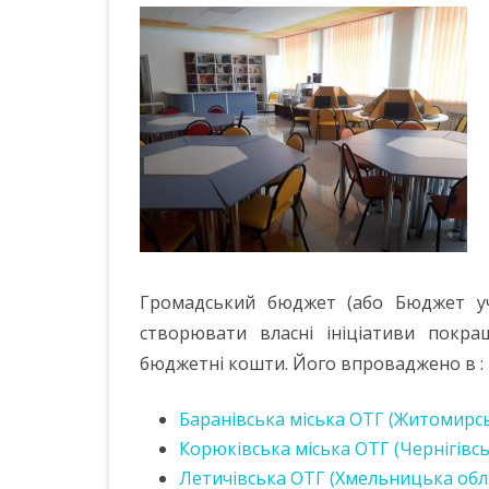
Громадський бюджет (або Бюджет уч
створювати власні ініціативи покращ
бюджетні кошти. Його впроваджено в :
Баранівська міська ОТГ (Житомирсь
Корюківська міська ОТГ (Чернігівсь
Летичівська ОТГ (Хмельницька обл.