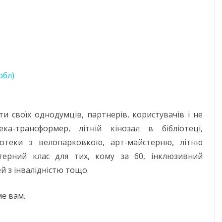
обл)
ти своїх однодумців, партнерів, користувачів і не
ка-трансформер, літній кінозал в бібліотеці,
отеки з велопарковкою, арт-майстерню, літню
ютерний клас для тих, кому за 60, інклюзивний
й з інвалідністю тощо.
ме вам.