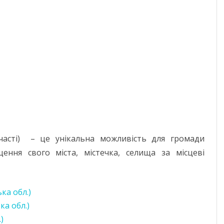
ЧЕРНІГІВСЬК
асті) – це унікальна можливість для громади
ення свого міста, містечка, селища за місцеві
ка обл.)
ка обл.)
)