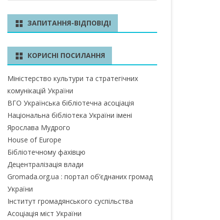
ш
у
БЛАСТЬ
ЗАПИТАННЯ-ВІДПОВІДІ
к
А ОБЛАСТЬ
КОРИСНІ ПОСИЛАННЯ
А ОБЛАСТЬ
Міністерство культури та стратегічних
ОБЛАСТЬ
комунікацій України
ІВСЬКА ОБЛАСТЬ
ВГО Українська бібліотечна асоціація
Національна бібліотека України імені
Ярослава Мудрого
House of Europe
ЛАСТЬ
Бібліотечному фахівцю
ЬКА ОБЛАСТЬ
Децентралізація влади
Gromada.org.ua : портал об’єднаних громад
БЛАСТЬ
України
Інститут громадянського суспільства
БЛАСТЬ
Асоціація міст України