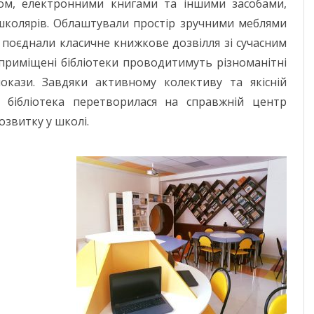
ом, електронними книгами та іншими засобами,
МИКОЛАЇВСЬ
 школярів. Облаштували простір зручними меблями
ОДЕСЬКА ОБ
 поєднали класичне книжкове дозвілля зі сучасним
ПОЛТАВСЬКА
приміщені бібліотеки проводитимуть різноманітні
покази. Завдяки активному колективу та якісній
РІВНЕНСЬКА 
в, бібліотека перетворилася на справжній центр
СУМСЬКА ОБ
озвитку у школі.
ТЕРНОПІЛЬСЬ
ХАРКІВСЬКА 
ХЕРСОНСЬКА 
ХМЕЛЬНИЦЬК
ЧЕРКАСЬКА О
ЧЕРНІВЕЦЬКА