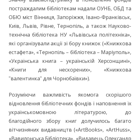
постраждалим бібліотекам надали ОУНБ, ОБД та
ОБЮ міст Вінниця, Запоріжжя, Івано-Франківськ,
Київ, Львів, Рівне, Тернопіль, а також Науково-
технічна бібліотека НУ «Львівська політехніка»,
які організували акції зі бору книжок («Книжкова
естафета», «Тернопіль – бібліотека – Маріуполь»,
«Українська книга – українській Херсонщині»,
«Книги для нескорених», «Книжкова
ʺвалентинкаʺ для Чорнобаївки»).
Розуміючи важливість якомога скорішого
відновлення бібліотечних фондів і наповнення їх
українськомовною літературою, до
благодійного збору книг долучилось багато
вітчизняних видавництв («ArtBooks», «ArtHuss»,
«Вавилонська Бібліотека», «Видавець Олександр