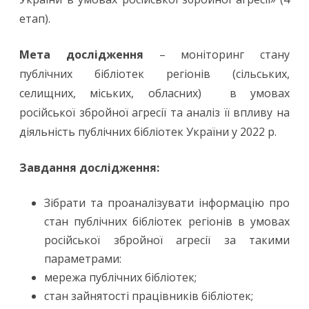
етап).
російської
збройної
Мета дослідження
– моніторинг стану
агресії:
публічних бібліотек регіонів (сільських,
результати
селищних, міських, обласних) в умовах
російської збройної агресії та аналіз її впливу на
IV
діяльність публічних бібліотек України у 2022 р.
етапу
дослідження
Завдання дослідження:
Зібрати та проаналізувати інформацію про
стан публічних бібліотек регіонів в умовах
російської збройної агресії за такими
параметрами:
мережа публічних бібліотек;
стан зайнятості працівників бібліотек;