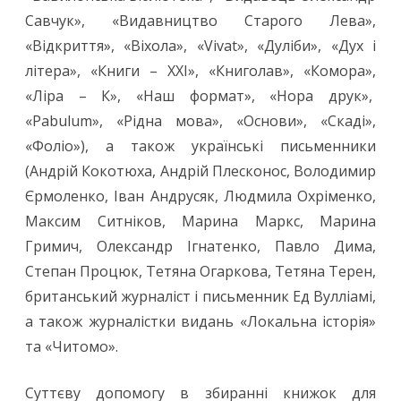
Савчук», «Видавництво Старого Лева»,
«Відкриття», «Віхола», «Vivat», «Дуліби», «Дух і
літера», «Книги – ХХІ», «Книголав», «Комора»,
«Ліра – К», «Наш формат», «Нора друк»,
«Pabulum», «Рідна мова», «Основи», «Скаді»,
«Фоліо»), а також українські письменники
(Андрій Кокотюха, Андрій Плесконос, Володимир
Єрмоленко, Іван Андрусяк, Людмила Охріменко,
Максим Ситніков, Марина Маркс, Марина
Гримич, Олександр Ігнатенко, Павло Дима,
Степан Процюк, Тетяна Огаркова, Тетяна Терен,
британський журналіст і письменник Ед Вулліамі,
а також журналістки видань «Локальна історія»
та «Читомо».
Суттєву допомогу в збиранні книжок для