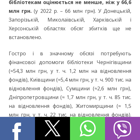
бібліотекам оцінюється не менше, ніж у 66,6
млн грн.
(у 2022 р. – 66 млн грн). У Донецькій,
Запорізькій, Миколаївській, Харківській і
Херсонській областях обсяг збитків ще не
встановлено.
Гостро і в значному обсязі потребують
фінансової допомоги бібліотеки Чернігівщини
(≈54,3 млн грн, у т. ч. 1,2 млн на відновлення
фондів), Київщини (≈5,4 млн грн, у т. ч. 900 тис. на
відновлення фондів), Сумщини (≈2,6 млн грн),
Дніпропетровщини (≈ 1,7 млн грн, у т. ч. 85 тис.
на відновлення фондів), Житомирщини (≈ 1,5
млн грн, у т. ч. 22 тис. на відновлення фондів).
Бібліотеки Вінниччини, Закарпаття, Черкащини
та м. Києва зафіксували розмір втрат орієнтовно