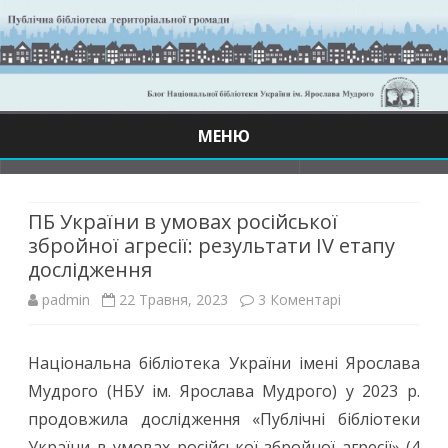
МЕНЮ
Skip
to
content
ПБ України в умовах російської
збройної агресії: результати IV етапу
дослідження
до
padmin
22 Травня, 2023
3 Коментарі
ПБ
Національна бібліотека України імені Ярослава
України
Мудрого (НБУ ім. Ярослава Мудрого) у 2023 р.
в
продовжила дослідження «Публічні бібліотеки
умовах
України в умовах російської збройної агресії» (4