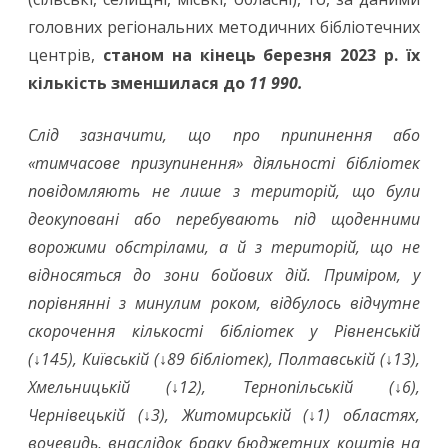
головних регіональних методичних бібліотечних
центрів,
станом на кінець березня 2023 р. їх
кількість зменшилася до
11 990.
Слід зазначити, що про припинення або
«тимчасове призупинення» діяльності бібліотек
повідомляють не лише з територій, що були
деокуповані або перебувають під щоденними
ворожими обстрілами, а й з територій, що не
відносяться до зони бойових дій. Приміром, у
порівнянні з минулим роком, відбулось відчутне
скорочення кількості бібліотек у Рівненській
(↓145), Київській (↓89 бібліотек), Полтавській (↓13),
Хмельницькій (↓12), Тернопільській (↓6),
Чернівецькій (↓3), Житомирській (↓1) областях,
вочевидь, внаслідок браку бюджетних коштів на