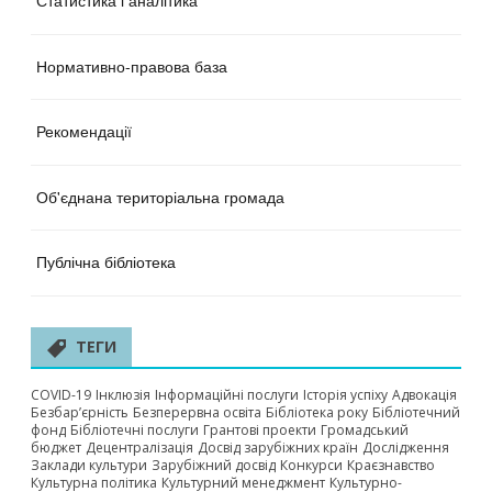
Статистика і аналітика
Нормативно-правова база
Рекомендації
Об'єднана територіальна громада
Публічна бібліотека
ТЕГИ
COVID-19
Інклюзія
Інформаційні послуги
Історія успіху
Адвокація
Безбар’єрність
Безперервна освіта
Бібліотека року
Бібліотечний
фонд
Бібліотечні послуги
Грантові проекти
Громадський
бюджет
Децентралізація
Досвід зарубіжних країн
Дослідження
Заклади культури
Зарубіжний досвід
Конкурси
Краєзнавство
Культурна політика
Культурний менеджмент
Культурно-