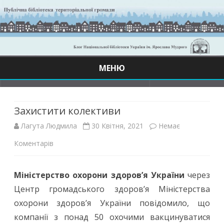
МЕНЮ
Skip
to
content
Захистити колективи
Лагута Людмила
30 Квітня, 2021
Немає
до
Коментарів
Захистити
Міністерство охорони здоров’я України
через
колективи
Центр громадського здоров’я Міністерства
охорони здоров’я України повідомило, що
компанії з понад 50 охочими вакцинуватися