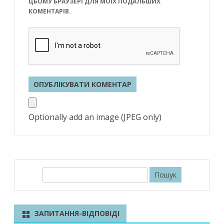
ЦЬОМУ БРАУЗЕРІ ДЛЯ МОЇХ ПОДАЛЬШИХ
КОМЕНТАРІВ.
Optionally add an image (JPEG only)
П
о
ш
у
ЗАПИТАННЯ-ВІДПОВІДІ
к