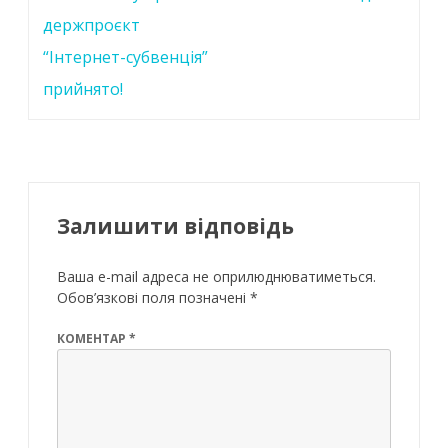
o
p
n
записів
держпроєкт
k
p
“Інтернет-субвенція”
прийнято!
Залишити відповідь
Ваша e-mail адреса не оприлюднюватиметься.
Обов’язкові поля позначені
*
КОМЕНТАР
*