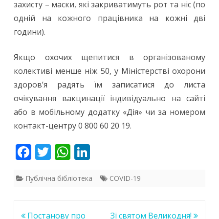
захисту – маски, які закриватимуть рот та ніс (по
одній на кожного працівника на кожні дві
години).
Якщо охочих щепитися в організованому
колективі менше ніж 50, у Міністерстві охорони
здоров’я радять їм записатися до листа
очікування вакцинації індивідуально на сайті
або в мобільному додатку «Дія» чи за номером
контакт-центру 0 800 60 20 19.
F
T
W
Li
ac
w
h
n
e
itt
at
k
Публічна бібліотека
COVID-19
b
er
s
e
o
A
dI
Навігація
Постанову про
Зі святом Великодня!