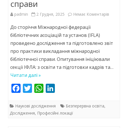
справи
до
padmin
2 Грудня, 2025
Немає Коментарів
Погляд
До сторіччя Міжнародної федерації
на
бібліотечних асоціацій та установ (IFLA)
проведено дослідження та підготовлено звіт
сучасну
про практики викладання міжнародної
практику
бібліотечної справи. Опитування ініціювали
викладан
секції ІФЛА: з освіти та підготовки кадрів та…
міжнарод
Читати далі »
бібліотеч
F
T
W
Li
ac
w
h
n
справи
e
itt
at
k
Наукові дослідження
Безперервна освіта
,
b
er
s
e
Дослідження
,
Професійні локації
o
A
dI