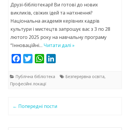
Станьте
Друзі-бібліотекарі! Ви готові до нових
лідером
викликів, свіжих ідей та натхнення?
Національна академія керівних кадрів
інновацій:
культури і мистецтв запрошує вас з 3 по 28
Національна
лютого 2025 року на навчальну програму
академія
“Інноваційні…
Читати далі »
керівних
F
T
W
Li
кадрів
ac
w
h
n
культури
e
itt
at
k
Публічна бібліотека
Безперервна освіта
,
і
b
er
s
e
Професійні локації
o
A
dI
мистецтв
Post
o
p
n
запрошує
←
Попередні пости
navigation
k
p
на
курс