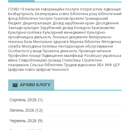
COVID-19
Інклюзія
Інформаційні послуги
Історія успіху
Адвокація
Безбар’єрність
Безперервна освіта
Бібліотека року
Бібліотечний
фонд
Бібліотечні послуги
Грантові проекти
Громадський
бюджет
Децентралізація
Досвід зарубіжних країн
Дослідження
Заклади культури
Зарубіжний досвід
Конкурси
Краєзнавство
Культурна політика
Культурний менеджмент
Культурно-
просвітницька діяльність
Локальні документи
Матеріально-
технічна база
Ментальне здоров'я
Мережа бібліотек
Методична
служба
Молодіжна політика
Нестаціонарне обслуговування
Особистості у владі
Проектна діяльність
Промоція читання
Професійні локації
Підвищення кваліфікації
Російсько-українська
війна
Співробітництво громад
Статистика
Стратегічне
планування
Сільські бібліотеки
Трудові відносини
УБА
УКФ
ЦСР
Цифрова освіта
Цифрові технології
АРХІВИ БЛОГУ
Серпень 2026
(1)
Липень 2026
(12)
Червень 2026
(9)