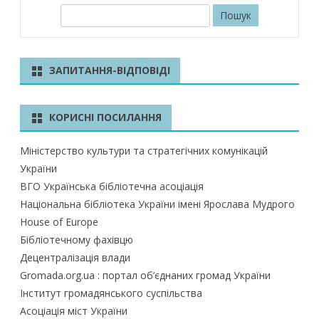
для
П
о
бібліотекарів
ш
у
ЗАПИТАННЯ-ВІДПОВІДІ
к
КОРИСНІ ПОСИЛАННЯ
Міністерство культури та стратегічних комунікацій
України
ВГО Українська бібліотечна асоціація
Національна бібліотека України імені Ярослава Мудрого
House of Europe
Бібліотечному фахівцю
Децентралізація влади
Gromada.org.ua : портал об’єднаних громад України
Інститут громадянського суспільства
Асоціація міст України