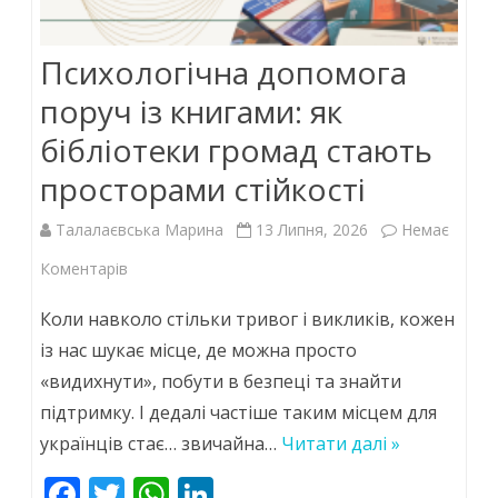
Психологічна допомога
поруч із книгами: як
бібліотеки громад стають
просторами стійкості
Талалаєвська Марина
13 Липня, 2026
Немає
до
Коментарів
Психологічна
Коли навколо стільки тривог і викликів, кожен
допомога
із нас шукає місце, де можна просто
«видихнути», побути в безпеці та знайти
поруч
підтримку. І дедалі частіше таким місцем для
із
українців стає… звичайна…
Читати далі »
книгами:
F
T
W
Li