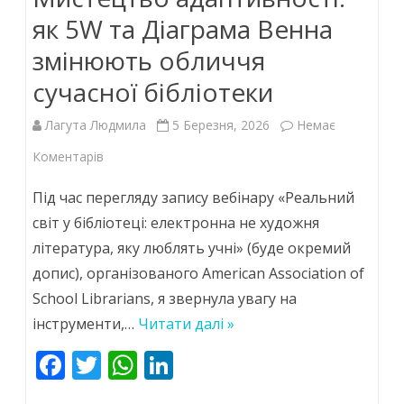
як 5W та Діаграма Венна
змінюють обличчя
сучасної бібліотеки
Лагута Людмила
5 Березня, 2026
Немає
до
Коментарів
Мистецтво
Під час перегляду запису вебінару «Реальний
адаптивності:
світ у бібліотеці: електронна не художня
література, яку люблять учні» (буде окремий
як
допис), організованого American Association of
5W
School Librarians, я звернула увагу на
та
інструменти,…
Читати далі »
Діаграма
F
T
W
Li
Венна
ac
w
h
n