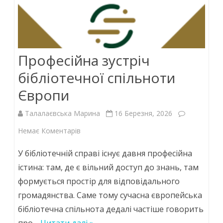
Професійна зустріч
бібліотечної спільноти
Європи
Талалаєвська Марина
16 Березня, 2026
до
Немає Коментарів
Професійна
У бібліотечній справі існує давня професійна
зустріч
істина: там, де є вільний доступ до знань, там
формується простір для відповідального
бібліотечної
громадянства. Саме тому сучасна європейська
спільноти
бібліотечна спільнота дедалі частіше говорить
Європи
про…
Читати далі »