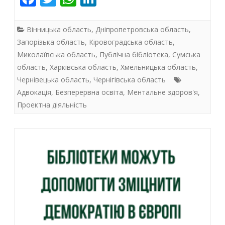
як
ac
w
h
n
бібліотеки
e
itt
at
k
Вінницька область
,
Дніпропетровська область
,
громад
b
er
s
e
Запорізька область
,
Кіровоградська область
,
стають
Миколаївська область
,
Публічна бібліотека
,
Сумська
o
A
dI
область
,
Харківська область
,
Хмельницька область
,
просторами
o
p
n
Чернівецька область
,
Чернігівська область
k
p
стійкості
Адвокація
,
Безперервна освіта
,
Ментальне здоров'я
,
Проектна діяльність