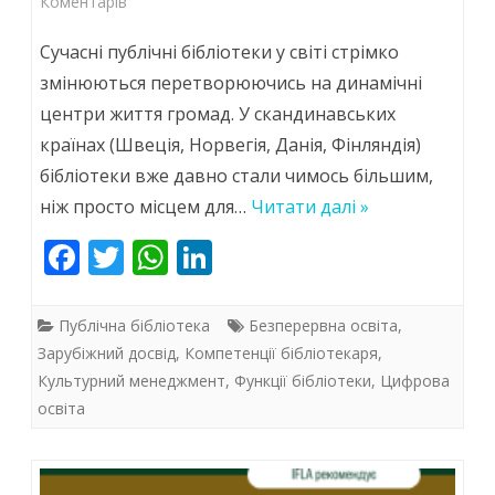
до
Коментарів
Нові
Сучасні публічні бібліотеки у світі стрімко
ролі,
змінюються перетворюючись на динамічні
центри життя громад. У скандинавських
зміни
країнах (Швеція, Норвегія, Данія, Фінляндія)
та
бібліотеки вже давно стали чимось більшим,
лідерство:
ніж просто місцем для…
Читати далі »
досвід
F
T
W
Li
скандинавських
ac
w
h
n
країн
e
itt
at
k
Публічна бібліотека
Безперервна освіта
,
b
er
s
e
Зарубіжний досвід
,
Компетенції бібліотекаря
,
Культурний менеджмент
,
Функції бібліотеки
,
Цифрова
o
A
dI
освіта
o
p
n
k
p