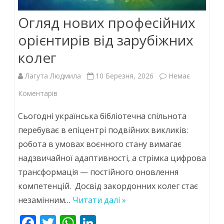
Огляд нових професійних
орієнтирів від зарубіжних
колег
Лагута Людмила
10 Березня, 2026
Немає
до
Коментарів
Огляд
Сьогодні українська бібліотечна спільнота
нових
перебуває в епіцентрі подвійних викликів:
робота в умовах воєнного стану вимагає
професійних
надзвичайної адаптивності, а стрімка цифрова
орієнтирів
трансформація — постійного оновлення
від
компетенцій. Досвід закордонних колег стає
зарубіжних
незамінним…
Читати далі »
колег
F
T
W
Li