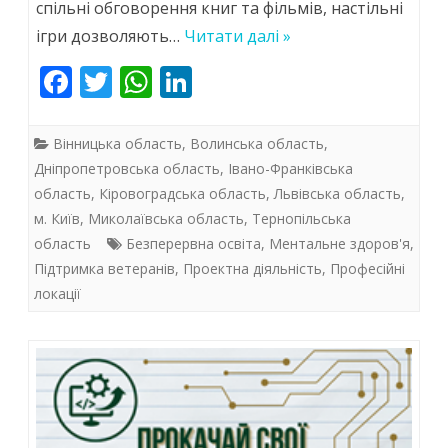
спільні обговорення книг та фільмів, настільні
—
ігри дозволяють…
Читати далі »
для
F
T
W
Li
ac
w
h
тих,
n
e
itt
at
k
хто
Вінницька область
,
Волинська область
,
b
er
s
e
Дніпропетровська область
,
Івано-Франківська
повертається
область
,
Кіровоградська область
,
Львівська область
,
o
A
dI
з
м. Київ
,
Миколаївська область
,
Тернопільська
o
p
n
війни
область
Безперервна освіта
,
Ментальне здоров'я
,
k
p
Підтримка ветеранів
,
Проектна діяльність
,
Професійні
(ч.
локації
3)