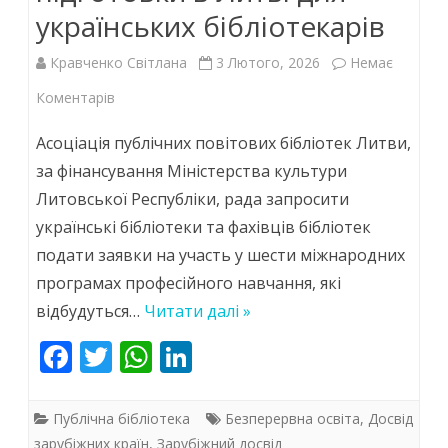
українських бібліотекарів
Кравченко Світлана
3 Лютого, 2026
Немає
до
Коментарів
Програми
Асоціація публічних повітових бібліотек Литви,
професійної
за фінансування Міністерства культури
Литовської Республіки, рада запросити
підготовки
українські бібліотеки та фахівців бібліотек
в
подати заявки на участь у шести міжнародних
Литві
програмах професійного навчання, які
для
відбудуться…
Читати далі »
українських
F
T
W
Li
ac
w
бібліотекарів
h
n
e
itt
at
k
Публічна бібліотека
Безперервна освіта
,
Досвід
зарубіжних країн
,
Зарубіжний досвід