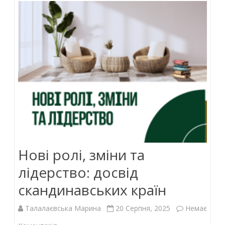
o
p
n
k
p
Нові ролі, зміни та
лідерство: досвід
скандинавських країн
Талалаєвська Марина
20 Серпня, 2025
Немає