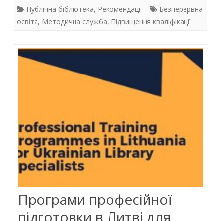
змінюють
e
itt
at
k
Публічна бібліотека
,
Рекомендації
Безперервна
обличчя
b
er
s
e
освіта
,
Методична служба
,
Підвищення кваліфікації
o
A
dI
сучасної
o
p
n
бібліотеки
k
p
Програми професійної
підготовки в Литві для