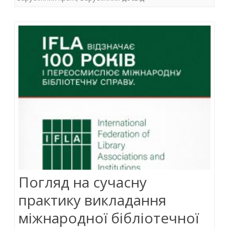
b
er
s
e
o
A
dI
o
p
n
k
p
Погляд на сучасну
практику викладання
міжнародної бібліотечної