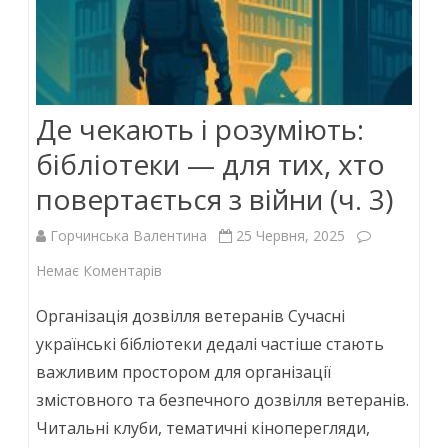
Де чекають і розуміють:
бібліотеки — для тих, хто
повертається з війни (ч. 3)
Горчинська Валентина
25 Червня, 2025
до
Немає Коментарів
Де
Організація дозвілля ветеранів Сучасні
чекають
українські бібліотеки дедалі частіше стають
важливим простором для організації
і
змістовного та безпечного дозвілля ветеранів.
розуміють:
Читальні клуби, тематичні кіноперегляди,
бібліотеки