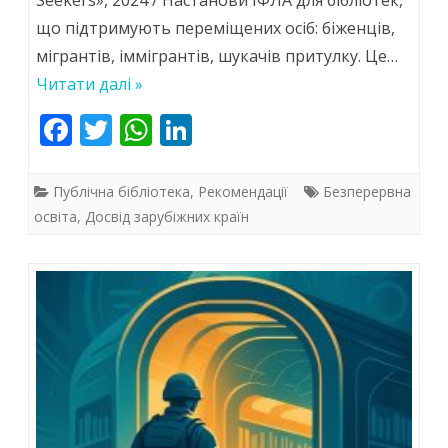
що підтримують переміщених осіб: біженців,
мігрантів, іммігрантів, шукачів притулку. Це…
Читати далі »
F
T
W
Li
ac
w
h
n
e
itt
at
k
Публічна бібліотека
,
Рекомендації
Безперервна
b
er
s
e
освіта
,
Досвід зарубіжних країн
o
A
dI
o
p
n
k
p