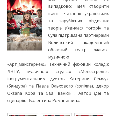
випадково: ідея створити
івент- читання українських
та зарубіжних різдвяних
творів з’явилася тогоріч та
була підтримана партнерами
Волинський академічний
обласний театр ляльок,
музичною
«Арт_майстернею» Технічний фаховий коледж
ЛНТУ, музичною студією «Менестрель»,
інструментальним дуетоь Катерини Семчук
(бандура) та Павла Ольхового (сопілка), декор
Oksana Koba та Єва Іванісік . Автор ідеї та
сценарію -Валентина Романишина.