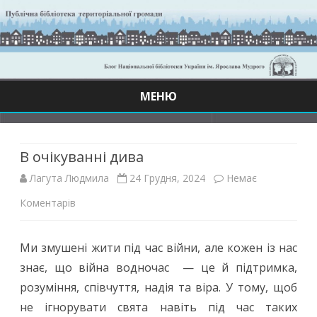
МЕНЮ
Skip
to
content
В очікуванні дива
Лагута Людмила
24 Грудня, 2024
Немає
до
Коментарів
В
Ми змушені жити під час війни, але кожен із нас
очікуванні
знає, що війна водночас — це й підтримка,
дива
розуміння, співчуття, надія та віра. У тому, щоб
не ігнорувати свята навіть під час таких