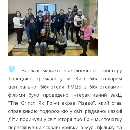
На базі медико–психологічного простору
Торецької громади у м. Київ бібліотекарем
центральної бібліотеки ТМЦБ з бібліотеками–
філіями було проведено інтерактивний захід
“The Grinch. Як Грінч вкрав Різдво”, який став
справжньою подорожжю у світ різдвяної казки!
Діти поринули у світ історії про Грінча, спочатку
переглянувши яскраві уривки з мультфільму та