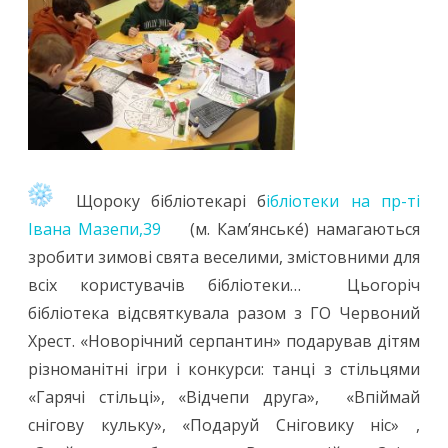
Щороку бібліотекарі б
ібліотеки на пр-ті
Івана Мазепи,39
(м. Кам’янське́) намагаються
зробити зимові свята веселими, змістовними для
всіх користувачів бібліотеки… Цьогоріч
бібліотека відсвяткувала разом з ГО Червоний
Хрест. «Новорічний серпантин» подарував дітям
різноманітні ігри і конкурси: танці з стільцями
«Гарячі стільці», «Відчепи друга», «Впіймай
снігову кульку», «Подаруй Сніговику ніс» ,