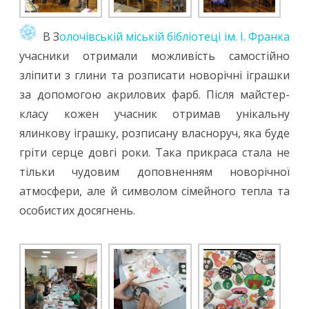
В З
олочівській міській бібліотеці ім. І. Франка
учасники отримали можливість самостійно
зліпити з глини та розписати новорічні іграшки
за допомогою акрилових фарб. Після майстер-
класу кожен учасник отримав унікальну
ялинкову іграшку, розписану власноруч, яка буде
гріти серце довгі роки. Така прикраса стала не
тільки чудовим доповненням новорічної
атмосфери, але й символом сімейного тепла та
особистих досягнень.