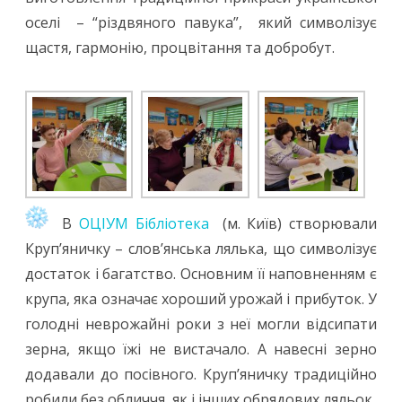
оселі – “різдвяного павука”, який символізує
щастя, гармонію, процвітання та добробут.
В
ОЦІУМ Бібліотека
(м. Київ) створювали
Круп’яничку – словʼянська лялька, що символізує
достаток і багатство. Основним її наповненням є
крупа, яка означає хороший урожай і прибуток. У
голодні неврожайні роки з неї могли відсипати
зерна, якщо їжі не вистачало. А навесні зерно
додавали до посівного. Круп’яничку традиційно
робили без обличчя, як і інших обрядових ляльок.