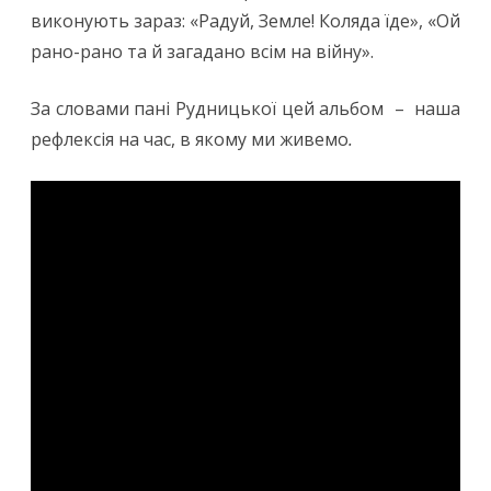
виконують зараз: «Радуй, Земле! Коляда їде», «Ой
рано-рано та й загадано всім на війну».
За словами пані Рудницької цей альбом – наша
рефлексія на час, в якому ми живемо
.