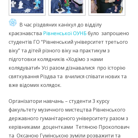
В час різдвяних канікул до відділу
краєзнавства
Рівненської ОУНБ
було запрошено
студентів ГО “Рівненський університет третього
віку” та дітей різного віку на практикум з
підготовки колядників «Ходімо з нами
колядувати!» Усі разом дізнавалися про історію
святкування Різдва та вчилися співати нових та
вже відомих колядок.
Організатори навчань – студенти 3 курсу
факультету музичного мистецтва Рівненського
державного гуманітарного університету разом з
керівниками доцентками Тетяною Прокопович
та Оксаною Гумінською зуміли розважити та