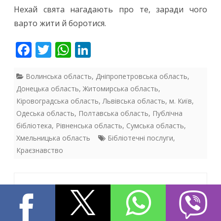
Нехай свята нагадають про те, заради чого
варто жити й боротися.
F
T
W
Li
ac
w
h
n
e
itt
at
k
Волинська область
,
Дніпропетровська область
,
Донецька область
,
Житомирська область
,
b
er
s
e
Кіровоградська область
,
Львівська область
,
м. Київ
,
o
A
dI
Одеська область
,
Полтавська область
,
Публічна
o
p
n
бібліотека
,
Рівненська область
,
Сумська область
,
Хмельницька область
Бібліотечні послуги
,
k
p
Краєзнавство
Навігація
Міжнародний
Наступний запис
записів
проєкт «Ковчег»:
захист культурної