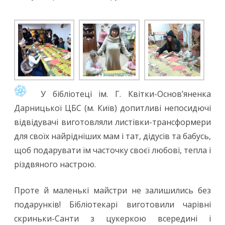
У бібліотеці ім. Г. Квітки-Основ’яненка
Дарницької ЦБС (м. Київ) допитливі непосидючі
відвідувачі виготовляли листівки-трансформери
для своїх найрідніших мам і тат, дідусів та бабусь,
щоб подарувати їм часточку своєї любові, тепла і
різдвяного настрою.
Проте й маленькі майстри не залишились без
подарунків! Бібліотекарі виготовили чарівні
скриньки-Санти з цукеркою всередині і