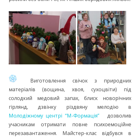
Виготовлення свічок з природних
матеріалів (вощина, хвоя, сухоцвіти) під
солодкий медовий запах, блиск новорічних
гірлянд, дзвінку різдвяну мелодію в
Молодіжному центрі “М-Формація”
дозволив
учасникам отримати повне психоемоційне
перезавантаження. Майстер-клас відбувся в