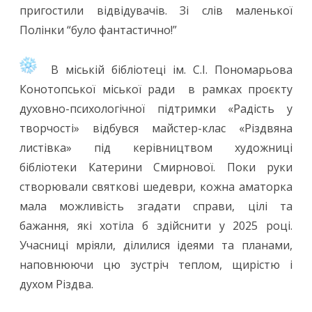
пригостили відвідувачів. Зі слів маленької
Полінки “було фантастично!”
В міській бібліотеці ім. С.І. Пономарьова
Конотопської міської ради в рамках проєкту
духовно-психологічної підтримки «Радість у
творчості» відбувся майстер-клас «Різдвяна
листівка» під керівництвом художниці
бібліотеки Катерини Смирнової. Поки руки
створювали святкові шедеври, кожна аматорка
мала можливість згадати справи, цілі та
бажання, які хотіла б здійснити у 2025 році.
Учасниці мріяли, ділилися ідеями та планами,
наповнюючи цю зустріч теплом, щирістю і
духом Різдва.