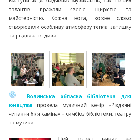
Виступи як досвідчених музикантів, так і юних
талантів вражали своєю щирістю та
майстерністю. Кожна нота, кожне слово
створювали особливу атмосферу тепла, затишку
та різдвяного дива.
Волинська обласна бібліотека для
юнацтва
провела музичний вечір «Різдвяні
читання біля каміна» – симбіоз бібліотеки, театру
та музики.
Цей проєкт виник не