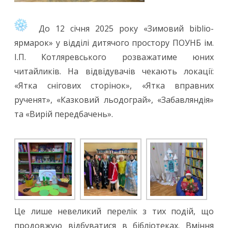
До 12 січня 2025 року «Зимовий biblio-
ярмарок» у відділі дитячого простору ПОУНБ ім.
І.П. Котляревського розважатиме юних
читайликів. На відвідувачів чекають локації:
«Ятка снігових сторінок», «Ятка вправних
рученят», «Казковий льодограй», «Забавляндія»
та «Вирій передбачень».
Це лише невеликий перелік з тих подій, що
продовжую відбуватися в бібліотеках. Вміння