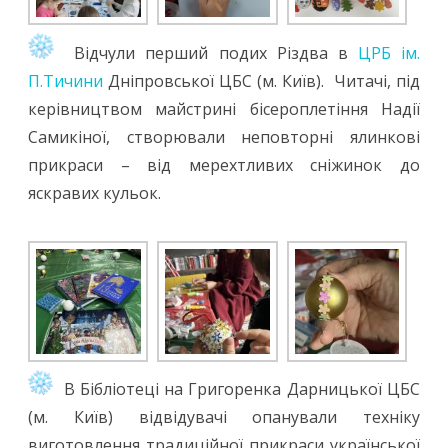
Відчули перший подих Різдва в
ЦРБ ім.
П.Тичини
Дніпровської ЦБС (м. Київ). Читачі, під
керівництвом майстрині бісероплетіння Надії
Самикіної, створювали неповторні ялинкові
прикраси – від мерехтливих сніжинок до
яскравих кульок.
В Бібліотеці на Григоренка Дарницької ЦБС
(м. Київ) відвідувачі опанували техніку
виготовлення традиційної прикраси української