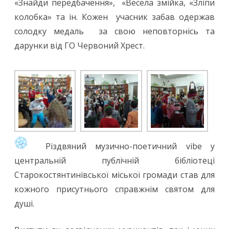
«Знайди передбачення», «Весела змійка, «Зліпи
колобка» та ін. Кожен учасник забав одержав
солодку медаль за свою неповторнісь та
дарунки від ГО Червоний Хрест.
Різдвяний музично-поетичний vibe у
центральній публічній бібліотеці
Старокостянтинівської міської громади став для
кожного присутнього справжнім святом для
душі.