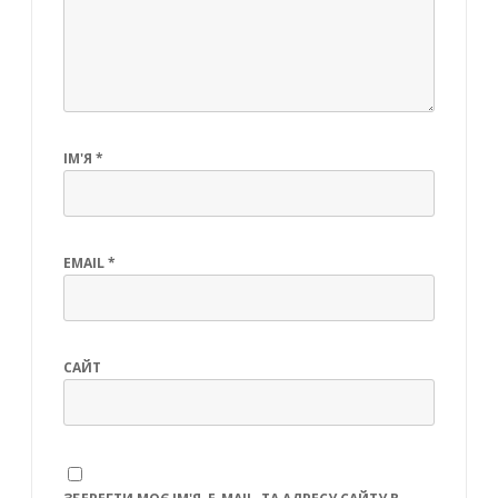
ІМ'Я
*
EMAIL
*
САЙТ