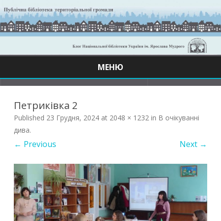
МЕНЮ
Skip
to
content
Петриківка 2
Published
23 Грудня, 2024
at
2048 × 1232
in
В очікуванні
дива
.
← Previous
Next →