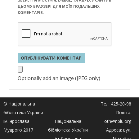
ЗБЕРЕГТИ МОЄ ІМ'Я, E-MAIL, ТА АДРЕСУ САЙТУ В
ЦЬОМУ БРАУЗЕРІ ДЛЯ МОЇХ ПОДАЛЬШИХ
КОМЕНТАРІВ.
Optionally add an image (JPEG only)
© Національна
Тел: 425-20-98
бібліотека України
Пошта:
ім. Ярослава
Національна
oth@nplu.org
Мудрого 2017
бібліотека України
Адреса: вул.
ім. Ярослава
Михайла