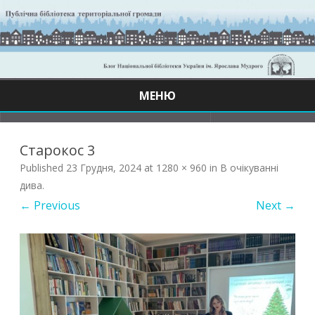
МЕНЮ
Skip
to
content
Старокос 3
Published
23 Грудня, 2024
at
1280 × 960
in
В очікуванні
дива
.
← Previous
Next →