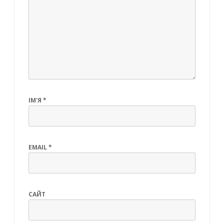
ІМ'Я
*
EMAIL
*
САЙТ