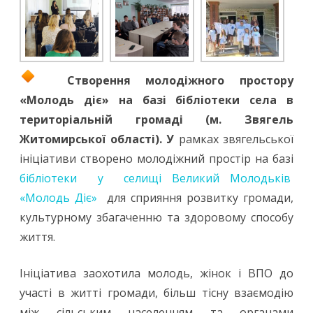
Створення молодіжного простору
«Молодь діє» на базі бібліотеки села в
територіальній громаді (м. Звягель
Житомирської області). У
рамках звягельської
ініціативи створено молодіжний простір на базі
бібліотеки у селищі Великий Молодьків
«Молодь Діє»
для сприяння розвитку громади,
культурному збагаченню та здоровому способу
життя.
Ініціатива заохотила молодь, жінок і ВПО до
участі в житті громади, більш тісну взаємодію
між сільським населенням та органами