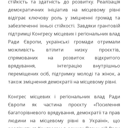
стійкість та здатність до розвитку. Реалізація
місцева
демократичних ініціатив на місцевому рівні
відіграє ключову роль у зміцненні громад та
демократія:
забезпеченні їхньої стійкості. Завдяки грантовій
роль
підтримці Конгресу місцевих і регіональних влад
бібліотек
Ради Європи, українські громади отримали
у
можливість втілити низку проєктів,
спрямованих на розвиток відкритого
зміцненні
врядування, інтеграцію внутрішньо
громад
переміщених осіб, підтримку молоді та жінок, а
також зміцнення демократії на місцевому рівні.
Конгрес місцевих і регіональних влад Ради
Європи як частина проєкту «Посилення
багаторівневого врядування, демократії та прав
людини на місцевому рівні в Україні», що