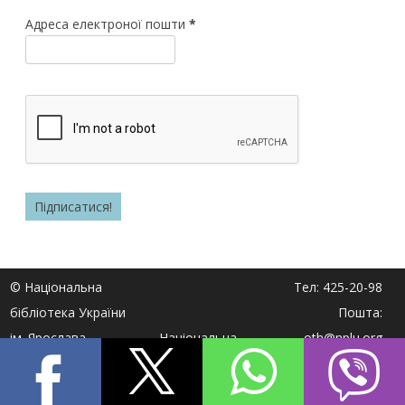
Адреса електроної пошти
*
© Національна
Тел: 425-20-98
бібліотека України
Пошта:
ім. Ярослава
Національна
oth@nplu.org
Мудрого 2017
бібліотека України
Адреса: вул.
ім. Ярослава
Михайла