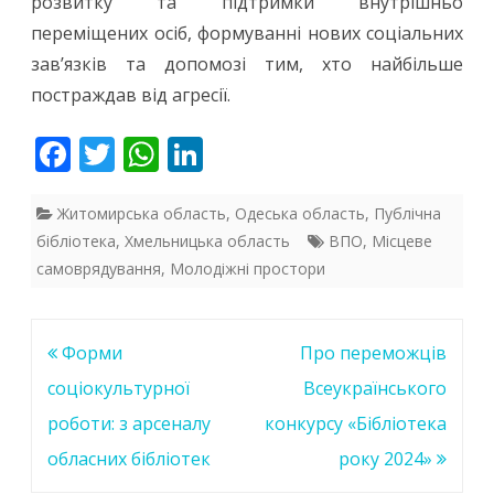
розвитку та підтримки внутрішньо
переміщених осіб, формуванні нових соціальних
зав’язків та допомозі тим, хто найбільше
постраждав від агресії.
F
T
W
Li
ac
w
h
n
e
itt
at
k
Житомирська область
,
Одеська область
,
Публічна
бібліотека
,
Хмельницька область
ВПО
,
Місцеве
b
er
s
e
самоврядування
,
Молодіжні простори
o
A
dI
o
p
n
Навігація
Форми
Про переможців
k
p
записів
соціокультурної
Всеукраїнського
роботи: з арсеналу
конкурсу «Бібліотека
обласних бібліотек
року 2024»