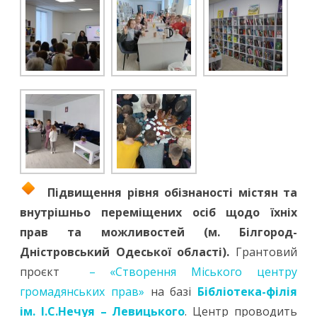
Підвищення рівня обізнаності містян та
внутрішньо переміщених осіб щодо їхніх
прав та можливостей (м. Білгород-
Дністровський Одеської області).
Грантовий
проєкт
– «Створення Міського центру
громадянських прав»
на базі
Бібліотека-філія
ім. І.С.Нечуя – Левицького
. Центр проводить