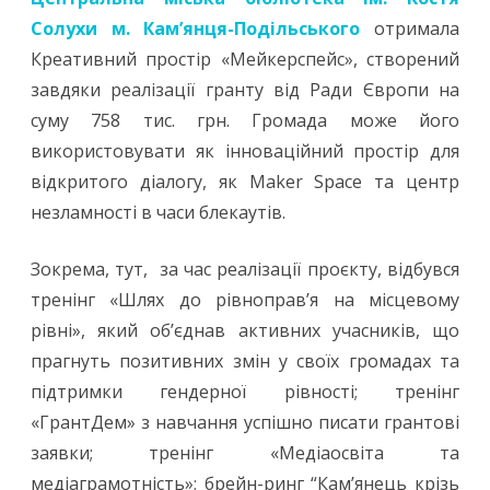
Солухи м. Кам’янця-Подільського
отримала
Креативний простір «Мейкерспейс», створений
завдяки реалізації гранту від Ради Європи на
суму 758 тис. грн. Громада може його
використовувати як інноваційний простір для
відкритого діалогу, як Maker Space та центр
незламності в часи блекаутів.
Зокрема, тут, за час реалізації проєкту, відбувся
тренінг «Шлях до рівноправ’я на місцевому
рівні», який об’єднав активних учасників, що
прагнуть позитивних змін у своїх громадах та
підтримки гендерної рівності; тренінг
«ГрантДем» з навчання успішно писати грантові
заявки; тренінг «Медіаосвіта та
медіаграмотність»; брейн-ринг “Кам’янець крізь