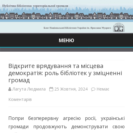
МЕНЮ
Skip
to
content
Відкрите врядування та місцева
демократія: роль бібліотек у зміцненні
громад
Лагута Людмила
25 Жовтня, 2024
Немає
до
Коментарів
Відкрите
Попри безперервну агресію росії, українські
врядування
громади продовжують демонструвати свою
та