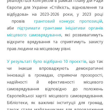
реалізується Конгресом в рамках Плану дій Ради
Європи для України «Стійкість, відновлення та
відбудова» на 2023-2026 роки, у 2023 році
провів
грантовий конкурс пропозицій
,
аби
підтримати грантами ініціативи органів
місцевого самоврядування
, які розвиватимуть
відкрите врядування та сприятимуть захисту
прав людини на місцевому рівні.
У результаті було відібрано 10 проєктів
, що так
чи інакше впроваджують демократичні
інновації в громадах, сприяючи прозорості,
надійності й ефективності місцевого
самоврядування відповідно до положень
Європейської хартії місцевого самоврядування.
Бібліотеки, як важливі інституції для громад,
також стали майданчиками для впровадження