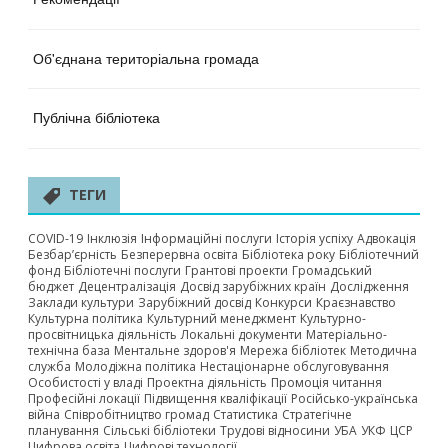
Об'єднана територіальна громада
Публічна бібліотека
ТЕГИ
COVID-19
Інклюзія
Інформаційні послуги
Історія успіху
Адвокація
Безбар’єрність
Безперервна освіта
Бібліотека року
Бібліотечний
фонд
Бібліотечні послуги
Грантові проекти
Громадський
бюджет
Децентралізація
Досвід зарубіжних країн
Дослідження
Заклади культури
Зарубіжний досвід
Конкурси
Краєзнавство
Культурна політика
Культурний менеджмент
Культурно-
просвітницька діяльність
Локальні документи
Матеріально-
технічна база
Ментальне здоров'я
Мережа бібліотек
Методична
служба
Молодіжна політика
Нестаціонарне обслуговування
Особистості у владі
Проектна діяльність
Промоція читання
Професійні локації
Підвищення кваліфікації
Російсько-українська
війна
Співробітництво громад
Статистика
Стратегічне
планування
Сільські бібліотеки
Трудові відносини
УБА
УКФ
ЦСР
Цифрова освіта
Цифрові технології