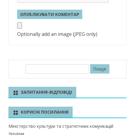
Optionally add an image (JPEG only)
П
о
ш
у
ЗАПИТАННЯ-ВІДПОВІДІ
к
КОРИСНІ ПОСИЛАННЯ
Міністерство культури та стратегічних комунікацій
України