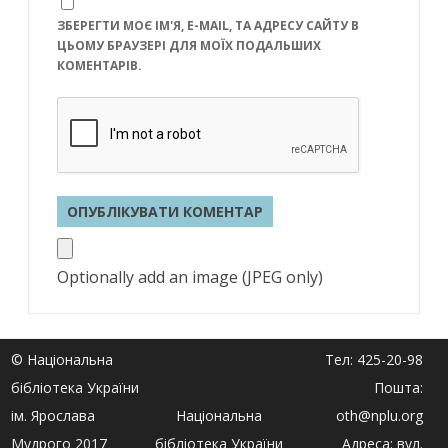
ЗБЕРЕГТИ МОЄ ІМ'Я, E-MAIL, ТА АДРЕСУ САЙТУ В
ЦЬОМУ БРАУЗЕРІ ДЛЯ МОЇХ ПОДАЛЬШИХ
КОМЕНТАРІВ.
Optionally add an image (JPEG only)
© Національна
Тел: 425-20-98
бібліотека України
Пошта:
ім. Ярослава
Національна
oth@nplu.org
Мудрого 2017
бібліотека України
Адреса: вул.