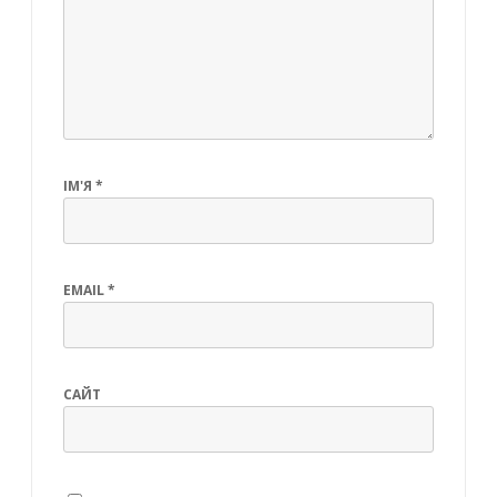
ІМ'Я
*
EMAIL
*
САЙТ