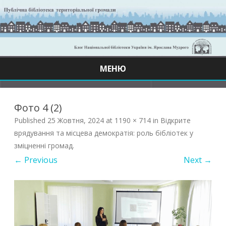
МЕНЮ
Skip
to
content
Фото 4 (2)
Published
25 Жовтня, 2024
at
1190 × 714
in
Відкрите
врядування та місцева демократія: роль бібліотек у
зміцненні громад
.
← Previous
Next →