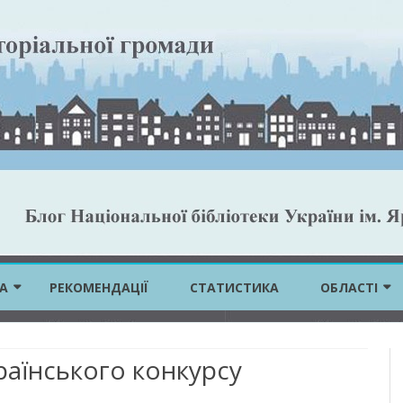
Skip
to
А
РЕКОМЕНДАЦІЇ
СТАТИСТИКА
ОБЛАСТІ
content
ВІННИЦЬКА 
аїнського конкурсу
ВОЛИНСЬКА 
ДНІПРОПЕТР