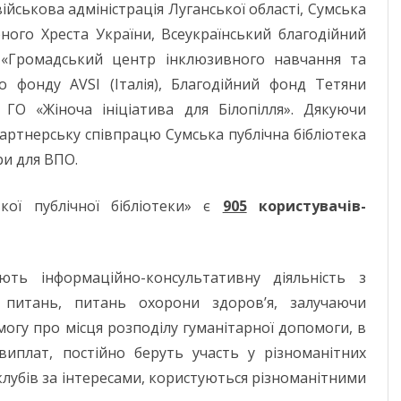
ЧЕРНІГІВСЬК
йськова адміністрація Луганської області, Сумська
ного Хреста України, Всеукраїнський благодійний
 «Громадський центр інклюзивного навчання та
 фонду AVSI (Італія), Благодійний фонд Тетяни
 ГО «Жіноча ініціатива для Білопілля». Дякуючи
артнерську співпрацю Сумська публічна бібліотека
ри для ВПО.
кої публічної бібліотеки» є
905
користувачів-
ють інформаційно-консультативну діяльність з
х питань, питань охорони здоров’я, залучаючи
огу про місця розподілу гуманітарної допомоги, в
виплат, постійно беруть участь у різноманітних
клубів за інтересами, користуються різноманітними