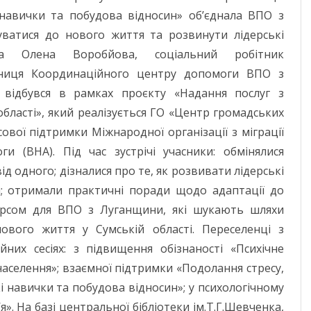
 навички та побудова відносин» об’єднала ВПО з
ватися до нового життя та розвинути лідерські
ила Олена Воробйова, соціальний робітник
ниця Координаційного центру допомоги ВПО з
д відбувся в рамках проєкту «Надання послуг з
області», який реалізується ГО «Центр громадських
ової підтримки Міжнародної організації з міграції
 (ВНА). Під час зустрічі учасники: обмінялися
д одного; дізналися про те, як розвивати лідерські
ки; отримали практичні поради щодо адаптації до
сурсом для ВПО з Луганщини, які шукають шляхи
вого життя у Сумській області. Переселенці з
них сесіях: з підвищення обізнаності «Психічне
населення»; взаємної підтримки «Подолання стресу,
і навички та побудова відносин»; у психологічному
». На базі центральної бібліотеки ім.Т.Г.Шевченка,