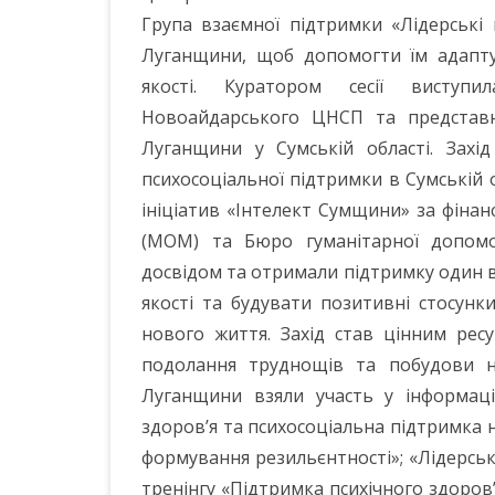
Група взаємної підтримки «Лідерські
Луганщини, щоб допомогти їм адапту
якості. Куратором сесії виступ
Новоайдарського ЦНСП та представ
Луганщини у Сумській області. Захі
психосоціальної підтримки в Сумській 
ініціатив «Інтелект Сумщини» за фінанс
(МОМ) та Бюро гуманітарної допомоги
досвідом та отримали підтримку один ві
якості та будувати позитивні стосун
нового життя. Захід став цінним ре
подолання труднощів та побудови но
Луганщини взяли участь у інформацій
здоров’я та психосоціальна підтримка 
формування резильєнтності»; «Лідерськ
тренінгу «Підтримка психічного здоров’я