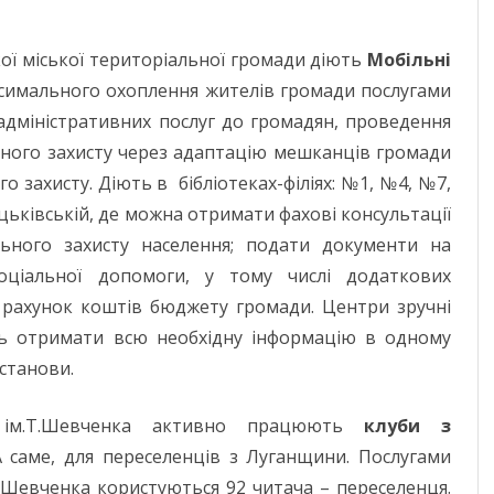
кої міської територіальної громади діють
Мобільні
аксимального охоплення жителів громади послугами
адміністративних послуг до громадян, проведення
ьного захисту через адаптацію мешканців громади
о захисту. Діють в бібліотеках-філіях: №1, №4, №7,
цьківській, де можна отримати фахові консультації
льного захисту населення; подати документи на
оціальної допомоги, у тому числі додаткових
а рахунок коштів бюджету громади. Центри зручні
ь отримати всю необхідну інформацію в одному
установи.
і ім.Т.Шевченка активно працюють
клуби з
 саме, для переселенців з Луганщини. Послугами
Г. Шевченка користуються 92 читача – переселенця.