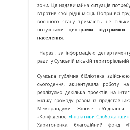
зони. Ця надзвичайна ситуація потребу
втратив свої рідні місця. Попри всі тр
воєнного стану тримають не тільки
потужними
центрами підтримки н
населення
.
Наразі, за інформацією департаменту
ради, у Сумській міській територіальні
Сумська публічна бібліотека здійсню
сьогодення, акцентувала роботу н
реалізуємо декілька проєктів на інт
міську громаду разом із представник
Меморандуми: Жіноче об’єднання 
«Конфіденс»,
«Ініціативи Слобожанщин
Харитоненка, благодійний фонд 