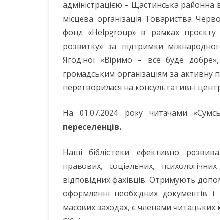
адміністрацією – Щастинська районна ві
місцева організація Товариства Черво
фонд «Helpgroup» в рамках проєкту
розвитку» за підтримки міжнародного
Ягодіної «Віримо – все буде добре»,
громадським організаціям за активну п
перетворилася на консультативні цент
На 01.07.2024 року читачами «Сумсь
переселенців.
Наші бібліотеки ефективно розвива
правових, соціальних, психологічни
відповідних фахівців. Отримують допом
оформленні необхідних документів і 
масових заходах, є членами читацьких 