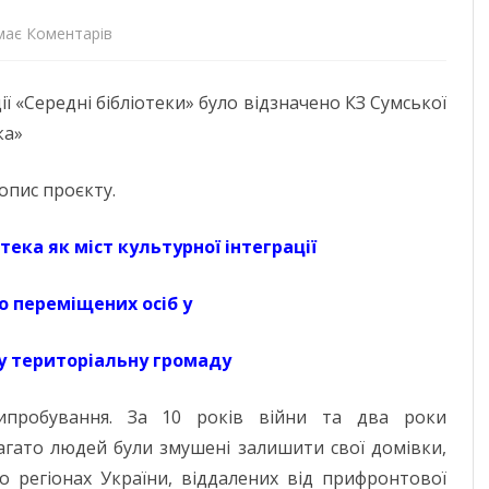
до
має Коментарів
ДОНЕЦЬКА О
Про
ЖИТОМИРСЬК
ї «Середні бібліотеки» було відзначено КЗ Сумської
переможців
ка»
ЗАКАРПАТСЬК
Всеукраїнського
ЗАПОРІЗЬКА 
конкурсу
опис проєкту.
«Бібліотека
ІВАНО-ФРАНК
тека як міст культурної інтеграції
року
М. КИЇВ
2024»
о переміщених осіб у
КИЇВСЬКА ОБ
у територіальну громаду
КІРОВОГРАДС
ЛУГАНСЬКА О
випробування. За 10 років війни та два роки
агато людей були змушені залишити свої домівки,
ЛЬВІВСЬКА О
о регіонах України, віддалених від прифронтової