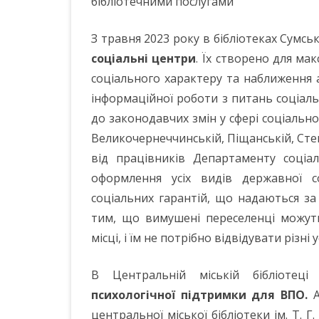
бібліотечними послугами
З травня 2023 року в бібліотеках Сумсь
соціальні центри
. Їх створено для м
соціального характеру та наближення 
інформаційної роботи з питань соціал
до законодавчих змін у сфері соціальног
Великочернеччинській, Піщанській, Сте
від працівників Департаменту соціа
оформлення усіх видів державної с
соціальних гарантій, що надаються з
тим, що вимушені переселенці можут
місці, і їм не потрібно відвідувати різні 
В Центральній міській бібліотец
психологічної підтримки для ВПО.
А
центральної міської бібліотеки ім. Т. 