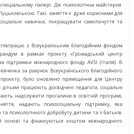
спеціальному папері. Діє психологічна майстерня
ю Луцьковською. Такі заняття є дуже корисними для
оціальні навички, покращувати самопочуття та
співпрацю з Всеукраїнським благодійним фондом
орандум в рамках проєкту «Громадський центр
а підтримки міжнародного фонду AVSI (Італія). В
.Шевченка за рахунок Всеукраїнського благодійного
роєкту, було оновлено приміщення для Центру
 дітьми працюють досвідчені педагоги, соціальні
гають надолужити прогалини в освітній програмі,
няття, надають психосоціальну підтримку, яка
а психологічного добробуту дитини та її батьків.
ій основі та фінансуються коштом міжнародного