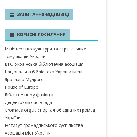
ш
у
БЛАСТЬ
ЗАПИТАННЯ-ВІДПОВІДІ
к
А ОБЛАСТЬ
КОРИСНІ ПОСИЛАННЯ
А ОБЛАСТЬ
Міністерство культури та стратегічних
ОБЛАСТЬ
комунікацій України
ІВСЬКА ОБЛАСТЬ
ВГО Українська бібліотечна асоціація
Національна бібліотека України імені
Ярослава Мудрого
House of Europe
ЛАСТЬ
Бібліотечному фахівцю
ЬКА ОБЛАСТЬ
Децентралізація влади
Gromada.org.ua : портал об’єднаних громад
БЛАСТЬ
України
Інститут громадянського суспільства
БЛАСТЬ
Асоціація міст України