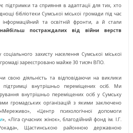
МИКОЛАЇВСЬ
є підтримки та сприяння в адаптації для тих, хто
уднощі бібліотеки Сумської міської громади під час
ОДЕСЬКА ОБ
 інформаційний та освітній фронти, а й стали
ПОЛТАВСЬКА
айбільш постраждалих від війни верств
РІВНЕНСЬКА 
СУМСЬКА ОБ
 соціального захисту населення Сумської міської
й громаді зареєстровано майже 30 тисяч ВПО.
ТЕРНОПІЛЬСЬ
ХАРКІВСЬКА 
ючи свою діяльність та відповідаючи на виклики
а підтримці внутрішньо переміщених осіб. Ми
ХЕРСОНСЬКА 
егрування внутрішньо переміщених осіб у Сумську
ХМЕЛЬНИЦЬК
ами громадських організацій з якими заключено
«Мереживо», «Центр психологічної допомоги
ЧЕРКАСЬКА О
и
», «Ліга сучасних жінок», благодійний фонд ім. І.Г.
ЧЕРНІВЕЦЬКА
«Рокада», Щастинською районною державною