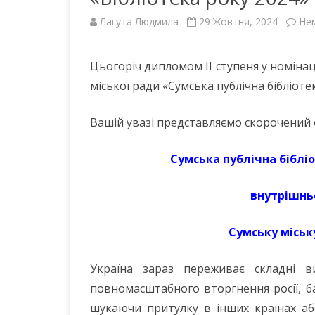
Лагута Людмила
29 Жовтня, 2024
Не
ІНШІ НПА
Цьогоріч дипломом ІІ ступеня у номінаці
міської ради «Сумська публічна бібліоте
Вашій увазі представляємо скорочений 
Сумська публічна бібліо
внутрішнь
Сумську міськ
Україна зараз переживає складні 
повномасштабного вторгнення росії, б
шукаючи притулку в інших країнах аб