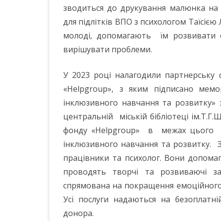
зводиться до друкування малюнка на 
для підлітків ВПО з психологом Таїсіє
молоді, допомагають їм розвивати с
вирішувати проблеми.
У 2023 році налагодили партнерську 
«Helpgroup», з яким підписано мем
інклюзивного навчання та розвитку» з
центральній міській бібліотеці ім.Т.Г
фонду «Helpgroup» в межах цього п
інклюзивного навчання та розвитку. З
працівники та психолог. Вони допома
проводять творчі та розвиваючі за
спрямована на покращення емоційного т
Усі послуги надаються на безоплатн
донора.