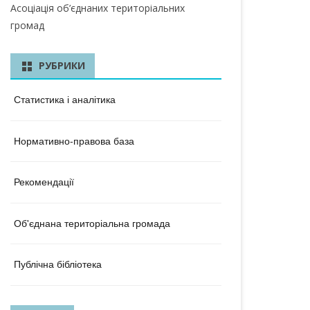
КА ОБЛАСТЬ
Асоціація об’єднаних територіальних
громад
ЛАСТЬ
 ОБЛАСТЬ
РУБРИКИ
ОБЛАСТЬ
Статистика і аналітика
ЛАСТЬ
Нормативно-правова база
КА ОБЛАСТЬ
ОБЛАСТЬ
Рекомендації
ОБЛАСТЬ
Об'єднана територіальна громада
А ОБЛАСТЬ
БЛАСТЬ
Публічна бібліотека
 ОБЛАСТЬ