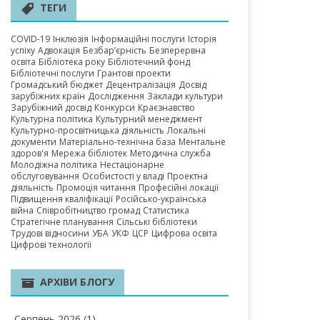
А ОБЛАСТЬ
ТЕГИ
COVID-19
Інклюзія
Інформаційні послуги
Історія
успіху
Адвокація
Безбар’єрність
Безперервна
освіта
Бібліотека року
Бібліотечний фонд
Бібліотечні послуги
Грантові проекти
Громадський бюджет
Децентралізація
Досвід
зарубіжних країн
Дослідження
Заклади культури
Зарубіжний досвід
Конкурси
Краєзнавство
Культурна політика
Культурний менеджмент
Культурно-просвітницька діяльність
Локальні
документи
Матеріально-технічна база
Ментальне
здоров'я
Мережа бібліотек
Методична служба
Молодіжна політика
Нестаціонарне
обслуговування
Особистості у владі
Проектна
діяльність
Промоція читання
Професійні локації
Підвищення кваліфікації
Російсько-українська
війна
Співробітництво громад
Статистика
Стратегічне планування
Сільські бібліотеки
Трудові відносини
УБА
УКФ
ЦСР
Цифрова освіта
Цифрові технології
АРХІВИ БЛОГУ
Серпень 2026
(1)