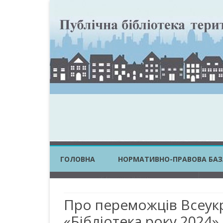
ГОЛОВНА
НОРМАТИВНО-ПРАВОВА БАЗ
ЗАКОНИ УКРАЇНИ
Про переможців Всеукр
ПОСТАНОВИ КМУ
«Бібліотека року 2024»
НАКАЗИ ЦОВВ