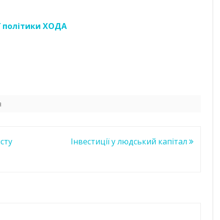
ї політики ХОДА
я
исту
Інвестиції у людський капітал