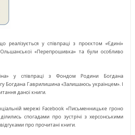
МИКОЛАЇВСЬ
ОДЕСЬКА ОБ
ПОЛТАВСЬКА
РІВНЕНСЬКА 
о реалізується у співпраці з проєктом «Єдині»
СУМСЬКА ОБ
и Ольшанської «Перепрошивка» та були особливо
ТЕРНОПІЛЬСЬ
ХАРКІВСЬКА 
аїна» у співпраці з Фондом Родини Богдана
игу Богдана Гаврилишина «Залишаюсь українцем». І
ХЕРСОНСЬКА 
итання даної книги.
ХМЕЛЬНИЦЬК
соціальній мережі Facebook «Письменницьке гроно
ЧЕРКАСЬКА О
 ділились спогадами про зустрічі з херсонськими
відгуками про прочитані книги.
ЧЕРНІВЕЦЬКА