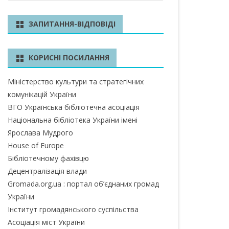
ш
у
БЛАСТЬ
ЗАПИТАННЯ-ВІДПОВІДІ
к
А ОБЛАСТЬ
КОРИСНІ ПОСИЛАННЯ
А ОБЛАСТЬ
Міністерство культури та стратегічних
ОБЛАСТЬ
комунікацій України
ІВСЬКА ОБЛАСТЬ
ВГО Українська бібліотечна асоціація
Національна бібліотека України імені
Ярослава Мудрого
House of Europe
ЛАСТЬ
Бібліотечному фахівцю
ЬКА ОБЛАСТЬ
Децентралізація влади
Gromada.org.ua : портал об’єднаних громад
БЛАСТЬ
України
Інститут громадянського суспільства
БЛАСТЬ
Асоціація міст України