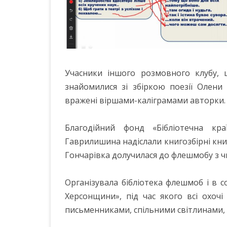
Учасники іншого розмовного клубу, щ
знайомилися зі збіркою поезії Олен
вражені віршами-каліграмами авторки.
Благодійний фонд «Бібліотечна кр
Гаврилишина надіслали книгозбірні кн
Гончарівка долучилася до флешмобу з ч
Організувала бібліотека флешмоб і в 
Херсонщини», під час якого всі охочі
письменниками, спільними світлинами, 