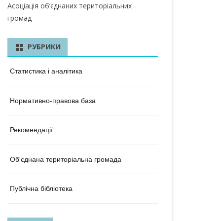
КА ОБЛАСТЬ
Асоціація об’єднаних територіальних
громад
ЛАСТЬ
 ОБЛАСТЬ
РУБРИКИ
ОБЛАСТЬ
Статистика і аналітика
ЛАСТЬ
Нормативно-правова база
КА ОБЛАСТЬ
ОБЛАСТЬ
Рекомендації
ОБЛАСТЬ
Об'єднана територіальна громада
А ОБЛАСТЬ
БЛАСТЬ
Публічна бібліотека
 ОБЛАСТЬ