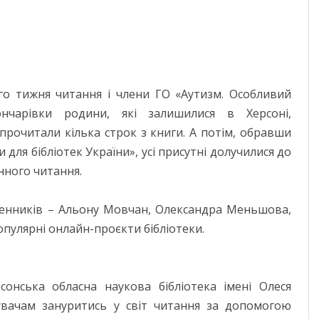
го тижня читання і члени ГО «Аутизм. Особливий
ончарівки родини, які залишилися в Херсоні,
прочитали кілька строк з книги. А потім, обравши
для бібліотек України», усі присутні долучилися до
нного читання.
менників – Альону Мовчан, Олександра Меньшова,
пулярні онлайн-проєкти бібліотеки.
онська обласна наукова бібліотека імені Олеся
увачам зануритись у світ читання за допомогою