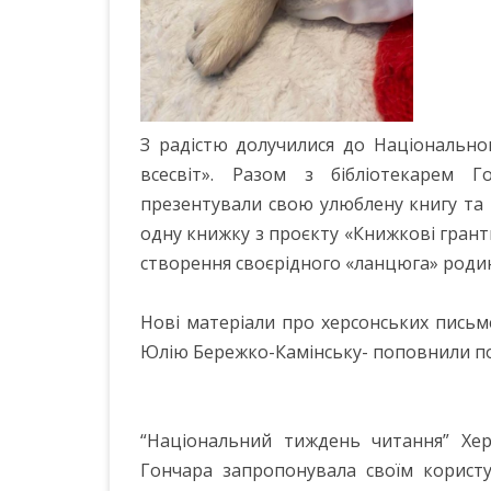
З радістю долучилися до Національно
всесвіт». Разом з бібліотекарем Г
презентували свою улюблену книгу та 
одну книжку з проєкту «Книжкові гранти 
створення своєрідного «ланцюга» роди
Нові матеріали про херсонських пись
Юлію Бережко-Камінську- поповнили по
“Національний тиждень читання” Херс
Гончара запропонувала своїм корист