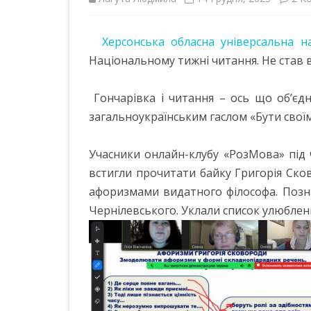
ІНШІ НПА
Херсонська обласна універсальна на
Національному тижні читання. Не став в
Гончарівка і читання – ось що об’єдн
загальноукраїнським гаслом «Бути своїм
Учасники онлайн-клубу «РозМова» під ч
встигли прочитати байку Григорія Ск
афоризмами видатного філософа. Позн
Чернілевського. Уклали список улюблени