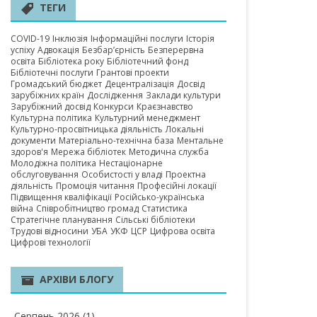
А ОБЛАСТЬ
ТЕГИ
COVID-19
Інклюзія
Інформаційні послуги
Історія
успіху
Адвокація
Безбар’єрність
Безперервна
освіта
Бібліотека року
Бібліотечний фонд
Бібліотечні послуги
Грантові проекти
Громадський бюджет
Децентралізація
Досвід
зарубіжних країн
Дослідження
Заклади культури
Зарубіжний досвід
Конкурси
Краєзнавство
Культурна політика
Культурний менеджмент
Культурно-просвітницька діяльність
Локальні
документи
Матеріально-технічна база
Ментальне
здоров'я
Мережа бібліотек
Методична служба
Молодіжна політика
Нестаціонарне
обслуговування
Особистості у владі
Проектна
діяльність
Промоція читання
Професійні локації
Підвищення кваліфікації
Російсько-українська
війна
Співробітництво громад
Статистика
Стратегічне планування
Сільські бібліотеки
Трудові відносини
УБА
УКФ
ЦСР
Цифрова освіта
Цифрові технології
АРХІВИ БЛОГУ
Серпень 2026
(1)