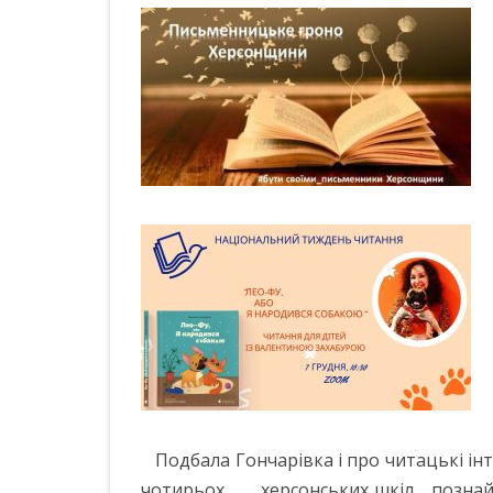
Подбала Гончарівка і про читацькі ін
чотирьох херсонських шкіл познайо