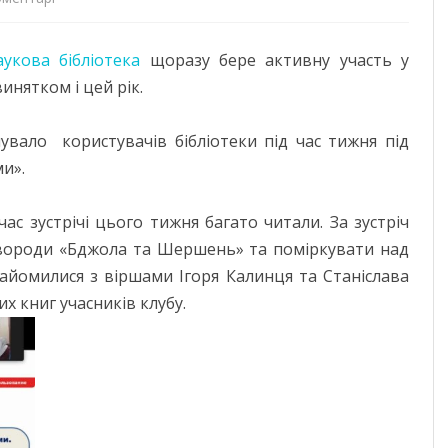
Національний
ДОНЕЦЬКА О
укова бібліотека
щоразу бере активну участь у
тиждень
ЖИТОМИРСЬК
инятком і цей рік.
читання
ЗАКАРПАТСЬК
в
увало користувачів бібліотеки під час тижня під
ЗАПОРІЗЬКА 
и».
Гончарівці
ІВАНО-ФРАНК
(ч.
ас зустрічі цього тижня багато читали. За зустріч
3)
М. КИЇВ
овороди «Бджола та Шершень» та поміркувати над
айомилися з віршами Ігоря Калинця та Станіслава
КИЇВСЬКА ОБ
х книг учасників клубу.
КІРОВОГРАДС
ЛУГАНСЬКА О
ЛЬВІВСЬКА О