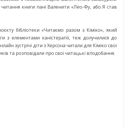
 читання книги пані Валенити «Лео-Фу, або Я став
оєкту бібліотеки «Читаємо разом з Кіміко», який
ги з елементами каністерапії, теж долучилися до
лайн зустрічі діти з Херсона читали для Кіміко свої
ків та розповідали про свої читацькі вподобання.