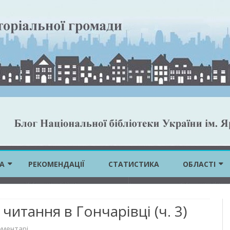
Skip
to
А
РЕКОМЕНДАЦІЇ
СТАТИСТИКА
ОБЛАСТІ
content
ВІННИЦЬКА 
итання в Гончарівці (ч. 3)
ВОЛИНСЬКА 
до
оментарі
ДНІПРОПЕТР