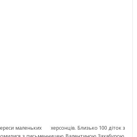
ЧЕРНІГІВСЬК
тереси маленьких херсонців. Близько 100 діток з
милися з письменницею Валентиною Захабурою.