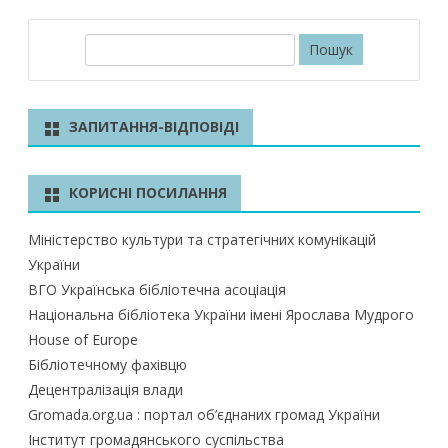
П
о
ш
у
ЗАПИТАННЯ-ВІДПОВІДІ
к
КОРИСНІ ПОСИЛАННЯ
Міністерство культури та стратегічних комунікацій
України
ВГО Українська бібліотечна асоціація
Національна бібліотека України імені Ярослава Мудрого
House of Europe
Бібліотечному фахівцю
Децентралізація влади
Gromada.org.ua : портал об’єднаних громад України
Інститут громадянського суспільства