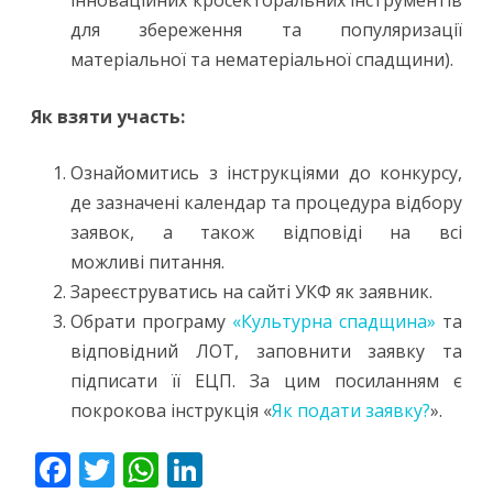
інноваційних кросекторальних інструментів
для збереження та популяризації
матеріальної та нематеріальної спадщини).
Як взяти участь:
Ознайомитись з інструкціями до конкурсу,
де зазначені календар та процедура відбору
заявок, а також відповіді на всі
можливі питання.
Зареєструватись на сайті УКФ як заявник.
Обрати програму
«Культурна спадщина»
та
відповідний ЛОТ, заповнити заявку та
підписати її ЕЦП. За цим посиланням є
покрокова інструкція «
Як подати заявку?
».
F
T
W
Li