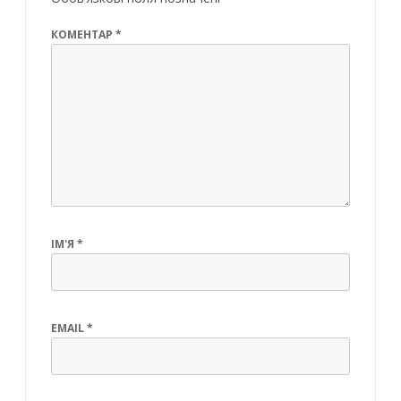
КОМЕНТАР
*
ІМ'Я
*
EMAIL
*