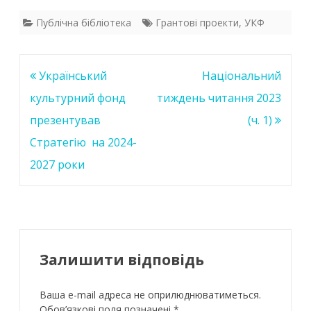
ac
w
h
n
e
itt
at
k
Публічна бібліотека
Грантові проекти
,
УКФ
b
er
s
e
o
A
dI
Навігація
Український
Національний
o
p
n
записів
культурний фонд
тиждень читання 2023
k
p
презентував
(ч. 1)
Стратегію на 2024-
2027 роки
Залишити відповідь
Ваша e-mail адреса не оприлюднюватиметься.
Обов’язкові поля позначені
*