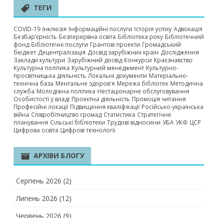
ТЕГИ
COVID-19
Інклюзія
Інформаційні послуги
Історія успіху
Адвокація
Безбар’єрність
Безперервна освіта
Бібліотека року
Бібліотечний
фонд
Бібліотечні послуги
Грантові проекти
Громадський
бюджет
Децентралізація
Досвід зарубіжних країн
Дослідження
Заклади культури
Зарубіжний досвід
Конкурси
Краєзнавство
Культурна політика
Культурний менеджмент
Культурно-
просвітницька діяльність
Локальні документи
Матеріально-
технічна база
Ментальне здоров'я
Мережа бібліотек
Методична
служба
Молодіжна політика
Нестаціонарне обслуговування
Особистості у владі
Проектна діяльність
Промоція читання
Професійні локації
Підвищення кваліфікації
Російсько-українська
війна
Співробітництво громад
Статистика
Стратегічне
планування
Сільські бібліотеки
Трудові відносини
УБА
УКФ
ЦСР
Цифрова освіта
Цифрові технології
АРХІВИ БЛОГУ
Серпень 2026
(2)
Липень 2026
(12)
Червень 2026
(9)