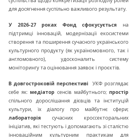
суспільства щодо конкретизації розподілу ролей
для досягнення суспільно важливого результату.
У 2026-27 роках Фонд сфокусується
на
підтримці інновацій, модернізації екосистеми
створення та поширення сучасного українського
культурного продукту (як україномовного, так і
англомовного), удосконалить систему
моніторингу та оцінювання заявок і проєктів.
В довгостроковій перспективі
УКФ розглядає
себе як:
медіатор
сенсів майбутнього;
простір
спільного дорослішання дієвців та інституцій
культури, їх діалогу про майбутнє сфери;
лабораторія
сучасних кроссекторальних
ініціатив, які тестують і допомагають зі сталістю
інноваційним культурним практикам для