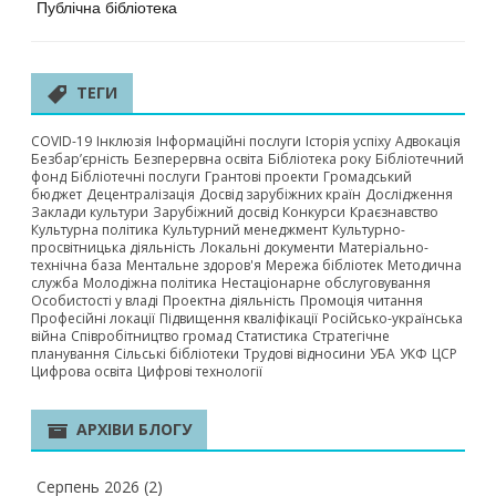
Публічна бібліотека
ТЕГИ
COVID-19
Інклюзія
Інформаційні послуги
Історія успіху
Адвокація
Безбар’єрність
Безперервна освіта
Бібліотека року
Бібліотечний
фонд
Бібліотечні послуги
Грантові проекти
Громадський
бюджет
Децентралізація
Досвід зарубіжних країн
Дослідження
Заклади культури
Зарубіжний досвід
Конкурси
Краєзнавство
Культурна політика
Культурний менеджмент
Культурно-
просвітницька діяльність
Локальні документи
Матеріально-
технічна база
Ментальне здоров'я
Мережа бібліотек
Методична
служба
Молодіжна політика
Нестаціонарне обслуговування
Особистості у владі
Проектна діяльність
Промоція читання
Професійні локації
Підвищення кваліфікації
Російсько-українська
війна
Співробітництво громад
Статистика
Стратегічне
планування
Сільські бібліотеки
Трудові відносини
УБА
УКФ
ЦСР
Цифрова освіта
Цифрові технології
АРХІВИ БЛОГУ
Серпень 2026
(2)