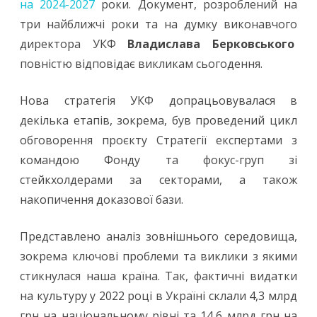
на 2024-2027
роки. Документ, розроблений на
презентував
три найближчі роки та на думку виконавчого
директора УКФ
Стратегію
Владислава Берковського
повністю відповідає викликам сьогодення.
на
2024-
Нова стратегія УКФ допрацьовувалася в
2027
декілька етапів, зокрема, був проведений цикл
обговорення проєкту Стратегії експертами з
роки
командою Фонду та фокус-груп зі
стейкхолдерами за секторами, а також
накопичення доказової бази.
Представлено аналіз зовнішнього середовища,
зокрема ключові проблеми та виклики з якими
стикнулася наша країна. Так, фактичні видатки
на культуру у 2022 році в Україні склали 4,3 млрд
грн на національному рівні та 14,6 млрд грн на