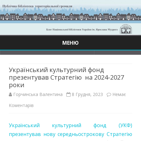
МЕНЮ
Skip
to
content
Український культурний фонд
презентував Стратегію на 2024-2027
роки
Горчинська Валентина
8 Грудня, 2023
Немає
до
Коментарів
Український
Український культурний фонд (УКФ)
культурний
презентував нову середньострокову Стратегію
фонд