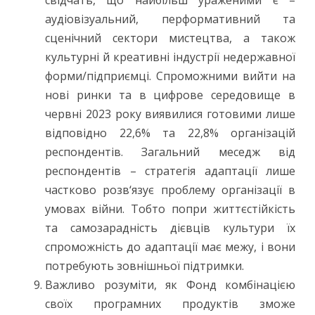
свідчать, що найбільш ураженими є –
аудіовізуальний, перформативний та
сценічний сектори мистецтва, а також
культурні й креативні індустрії недержавної
форми/підприємці. Спроможними вийти на
нові ринки та в цифрове середовище в
червні 2023 року виявилися готовими лише
відповідно 22,6% та 22,8% організацій
респондентів. Загальний меседж від
респондентів – стратегія адаптації лише
частково розв‘язує проблему організації в
умовах війни. Тобто попри життєстійкість
та самозарадність дієвців культури їх
спроможність до адаптації має межу, і вони
потребують зовнішньої підтримки.
Важливо розуміти, як Фонд комбінацією
своїх програмних продуктів зможе