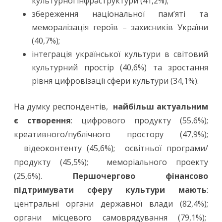
культурної інфраструктури (41,2%);
збереження національної пам’яті та
меморалізація героїв – захисників України
(40,7%);
інтеграція української культури в світовий
культурний простір (40,6%) та зростання
рівня цифровізації сфери культури (34,1%).
На думку респондентів,
найбільш актуальним
є створення
: цифрового продукту (55,6%);
креативного/публічного простору (47,9%);
відеоконтенту (45,6%); освітньої програми/
продукту (45,5%); меморіального проекту
(25,6%).
Першочергово фінансово
підтримувати сферу культури мають
:
центральні органи державної влади (82,4%);
органи місцевого самоврядування (79,1%);