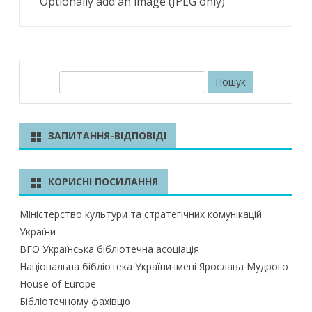
Optionally add an image (JPEG only)
П
о
ш
у
ЗАПИТАННЯ-ВІДПОВІДІ
к
КОРИСНІ ПОСИЛАННЯ
Міністерство культури та стратегічних комунікацій
України
ВГО Українська бібліотечна асоціація
Національна бібліотека України імені Ярослава Мудрого
House of Europe
Бібліотечному фахівцю