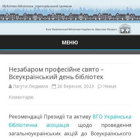
МЕНЮ
Skip
to
content
Незабаром професійне свято –
Всеукраїнський день бібліотек
Лагута Людмила
26 Вересня, 2023
Немає
до
Коментарів
Незабаром
Рекомендації Президії та активу
ВГО Українська
професійне
бібліотечна асоціація
щодо проведення
свято
загальноукраїнських акцій до Всеукраїнського