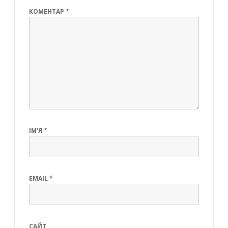
КОМЕНТАР
*
ІМ'Я
*
EMAIL
*
САЙТ