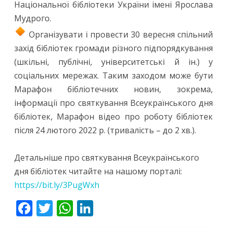
Національної бібліотеки України імені Ярослава
Мудрого.
Організувати і провести 30 вересня спільний
захід бібліотек громади різного підпорядкування
(шкільні, публічні, університетські й ін.) у
соціальних мережах. Таким заходом може бути
Марафон бібліотечних новин, зокрема,
інформації про святкування Всеукраїнського дня
бібліотек, Марафон відео про роботу бібліотек
після 24 лютого 2022 р. (тривалість – до 2 хв.).
Детальніше про святкування Всеукраїнського
дня бібліотек читайте на нашому порталі:
https://bit.ly/3PugWxh
F
T
W
Li
ac
w
h
n