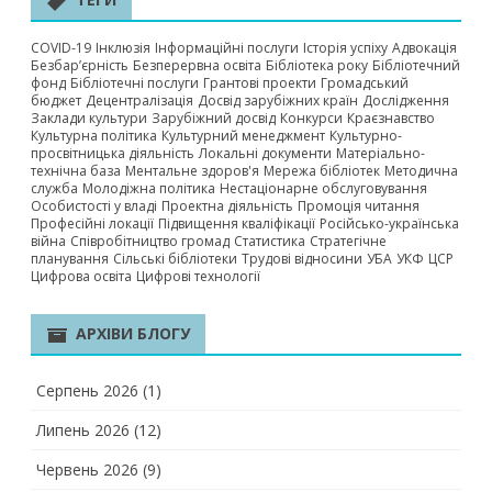
COVID-19
Інклюзія
Інформаційні послуги
Історія успіху
Адвокація
Безбар’єрність
Безперервна освіта
Бібліотека року
Бібліотечний
фонд
Бібліотечні послуги
Грантові проекти
Громадський
бюджет
Децентралізація
Досвід зарубіжних країн
Дослідження
Заклади культури
Зарубіжний досвід
Конкурси
Краєзнавство
Культурна політика
Культурний менеджмент
Культурно-
просвітницька діяльність
Локальні документи
Матеріально-
технічна база
Ментальне здоров'я
Мережа бібліотек
Методична
служба
Молодіжна політика
Нестаціонарне обслуговування
Особистості у владі
Проектна діяльність
Промоція читання
Професійні локації
Підвищення кваліфікації
Російсько-українська
війна
Співробітництво громад
Статистика
Стратегічне
планування
Сільські бібліотеки
Трудові відносини
УБА
УКФ
ЦСР
Цифрова освіта
Цифрові технології
АРХІВИ БЛОГУ
Серпень 2026
(1)
Липень 2026
(12)
Червень 2026
(9)