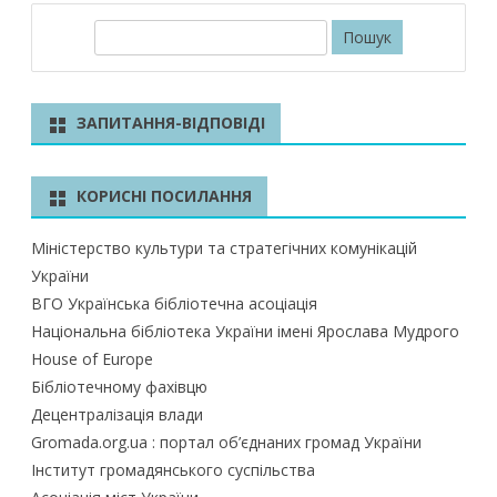
П
о
ш
у
ЗАПИТАННЯ-ВІДПОВІДІ
к
КОРИСНІ ПОСИЛАННЯ
Міністерство культури та стратегічних комунікацій
України
ВГО Українська бібліотечна асоціація
Національна бібліотека України імені Ярослава Мудрого
House of Europe
Бібліотечному фахівцю
Децентралізація влади
Gromada.org.ua : портал об’єднаних громад України
Інститут громадянського суспільства