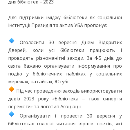
–
дня бібліотек – 2023
Всеукраїнський
Для підтримки іміджу бібліотеки як соціальної
день
інституції Президія та актив УБА пропонує:
бібліотек
Оголосити 30 вересня Днем Відкритих
Дверей, коли усі бібліотеки працюють і
проводять різноманітні заходи. За 4-5 днів до
свята бажано організувати інформування про
подію у бібліотечних пабліках у соціальних
мережах, на сайтах, Ютубі.
Під час проведення заходів використовувати
девіз 2023 року «Бібліотека ‒ твоя синергія
перемоги» та логотип Асоціації.
Організувати і провести 30 вересня у
бібліотеках голосні читання віршів поетів, які