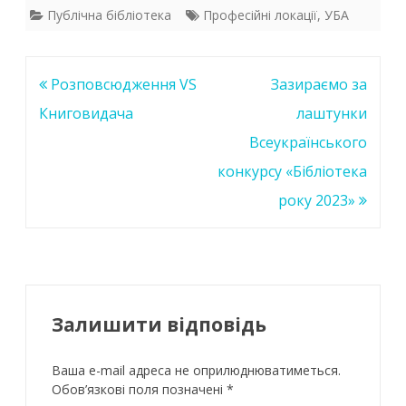
e
itt
at
k
Публічна бібліотека
Професійні локації
,
УБА
b
er
s
e
o
A
dI
Навігація
Розповсюдження VS
Зазираємо за
o
p
n
записів
Книговидача
лаштунки
k
p
Всеукраїнського
конкурсу «Бібліотека
року 2023»
Залишити відповідь
Ваша e-mail адреса не оприлюднюватиметься.
Обов’язкові поля позначені
*