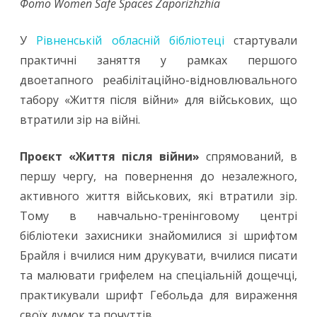
Фото Women Safe Spaces Zaporizhzhia
У
Рівненській обласній бібліотеці
стартували
практичні заняття у рамках першого
двоетапного реабілітаційно-відновлювального
табору «Життя після війни» для військових, що
втратили зір на війні.
Проєкт «Життя після війни»
спрямований, в
першу чергу, на повернення до незалежного,
активного життя військових, які втратили зір.
Тому в навчально-тренінговому центрі
бібліотеки захисники знайомилися зі шрифтом
Брайля і вчилися ним друкувати, вчилися писати
та малювати грифелем на спеціальній дощечці,
практикували шрифт Гебольда для вираження
своїх думок та почуттів.