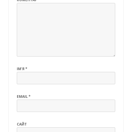
ІМ'Я
*
EMAIL
*
САЙТ