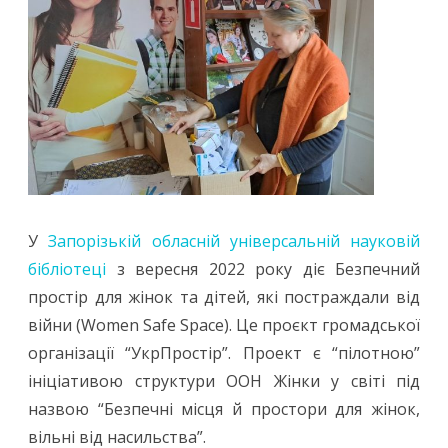
У
Запорізькій обласній універсальній науковій
бібліотеці
з вересня 2022 року діє Безпечний
простір для жінок та дітей, які постраждали від
війни (Women Safe Space). Це проєкт громадської
організації “УкрПростір”. Проект є “пілотною”
ініціативою структури ООН Жінки у світі під
назвою “Безпечні місця й простори для жінок,
вільні від насильства”.