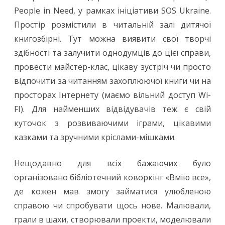
People in Need, у рамках ініціативи SOS Ukraine.
Простір розмістили в читальній залі дитячої
книгозбірні. Тут можна виявити свої творчі
здібності та залучити однодумців до цієї справи,
провести майстер-клас, цікаву зустріч чи просто
відпочити за читанням захоплюючої книги чи на
просторах Інтернету (маємо вільний доступ Wi-
FI). Для найменших відвідувачів теж є свій
куточок з розвиваючими іграми, цікавими
казками та зручними кріслами-мішками.
Нещодавно для всіх бажаючих було
організовано бібліотечний коворкінг «Вмію все»,
де кожен мав змогу займатися улюбленою
справою чи спробувати щось нове. Малювали,
грали в шахи, створювали проекти, моделювали