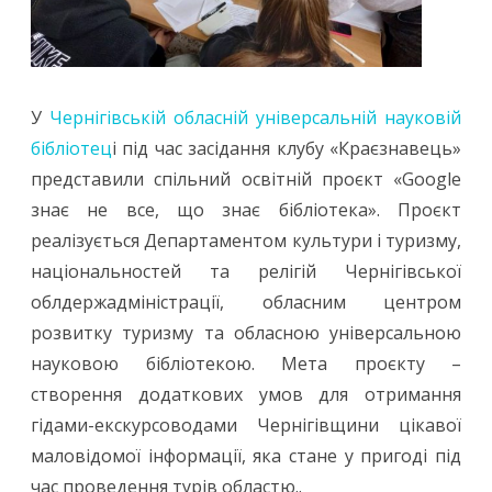
У
Чернігівській обласній універсальній науковій
бібліотец
і під час засідання клубу «Краєзнавець»
представили спільний освітній проєкт «Google
знає не все, що знає бібліотека». Проєкт
реалізується Департаментом культури і туризму,
національностей та релігій Чернігівської
облдержадміністрації, обласним центром
розвитку туризму та обласною універсальною
науковою бібліотекою. Мета проєкту –
створення додаткових умов для отримання
гідами-екскурсоводами Чернігівщини цікавої
маловідомої інформації, яка стане у пригоді під
час проведення турів областю..