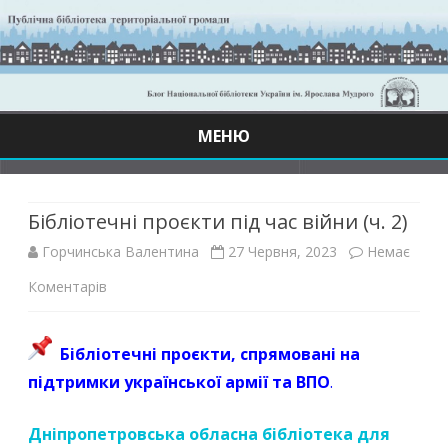
МЕНЮ
Skip
to
content
Бібліотечні проєкти під час війни (ч. 2)
Горчинська Валентина
27 Червня, 2023
Немає
до
Коментарів
Бібліотечні
Бібліотечні проєкти, спрямовані на
проєкти
підтримки української армії та ВПО
.
під
час
Дніпропетровська обласна бібліотека для