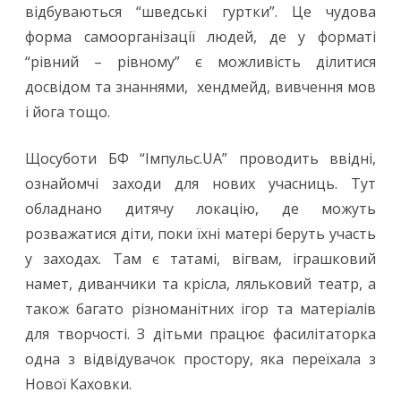
відбуваються “шведські гуртки”. Це чудова
форма самоорганізації людей, де у форматі
“рівний – рівному” є можливість ділитися
досвідом та знаннями, хендмейд, вивчення мов
і йога тощо.
Щосуботи БФ “Імпульс.UA” проводить ввідні,
ознайомчі заходи для нових учасниць. Тут
обладнано дитячу локацію, де можуть
розважатися діти, поки їхні матері беруть участь
у заходах. Там є татамі, вігвам, іграшковий
намет, диванчики та крісла, ляльковий театр, а
також багато різноманітних ігор та матеріалів
для творчості. З дітьми працює фасилітаторка
одна з відвідувачок простору, яка переїхала з
Нової Каховки.