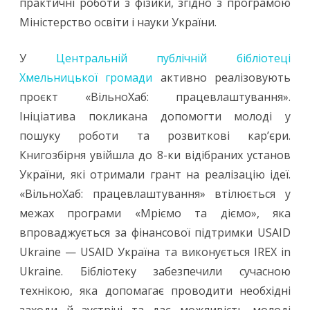
практичні роботи з фізики, згідно з програмою
Міністерство освіти і науки України.
У
Центральній публічній бібліотеці
Хмельницької громади
активно реалізовують
проєкт «ВільноХаб: працевлаштування».
Ініціатива покликана допомогти молоді у
пошуку роботи та розвиткові кар’єри.
Книгозбірня увійшла до 8-ки відібраних установ
України, які отримали грант на реалізацію ідеї.
«ВільноХаб: працевлаштування» втілюється у
межах програми «Мріємо та діємо», яка
впроваджується за фінансової підтримки USAID
Ukraine — USAID Україна та виконується IREX in
Ukraine. Бібліотеку забезпечили сучасною
технікою, яка допомагає проводити необхідні