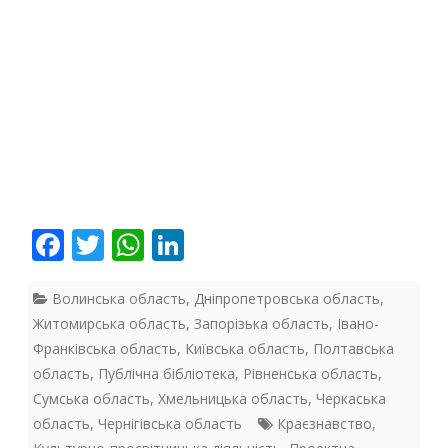
F
T
W
Li
ac
w
h
n
e
itt
at
k
Волинська область
,
Дніпропетровська область
,
Житомирська область
,
Запорізька область
,
Івано-
b
er
s
e
Франківська область
,
Київська область
,
Полтавська
o
A
dI
область
,
Публічна бібліотека
,
Рівненська область
,
o
p
n
Сумська область
,
Хмельницька область
,
Черкаська
область
,
Чернігівська область
Краєзнавство
,
k
p