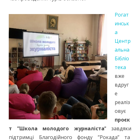
Рогат
инськ
а
Центр
альна
Бібліо
тека
вже
вдруг
е
реаліз
овує
проєк
т ”Школа молодого журналіста’
‘ завдяки
підтримці Благодійного фонду ”Рокада” та