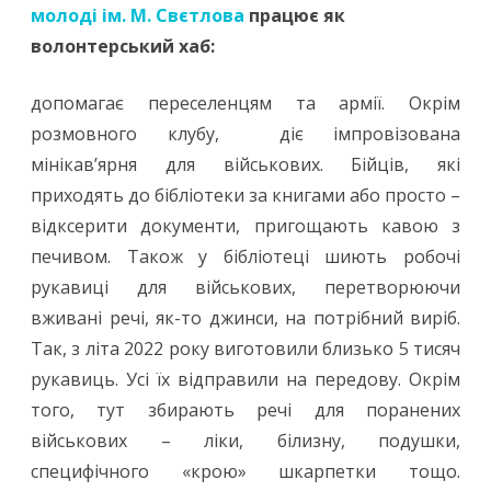
молоді ім. М. Свєтлова
війни
працює як
волонтерський хаб:
(ч.
2)
допомагає переселенцям та армії. Окрім
розмовного клубу, діє імпровізована
мінікав’ярня для військових. Бійців, які
приходять до бібліотеки за книгами або просто –
відксерити документи, пригощають кавою з
печивом. Також у бібліотеці шиють робочі
рукавиці для військових, перетворюючи
вживані речі, як-то джинси, на потрібний виріб.
Так, з літа 2022 року виготовили близько 5 тисяч
рукавиць. Усі їх відправили на передову. Окрім
того, тут збирають речі для поранених
військових – ліки, білизну, подушки,
специфічного «крою» шкарпетки тощо.