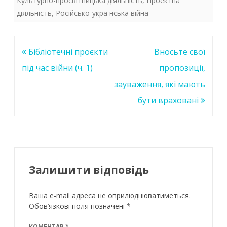
Культурно-просвітницька діяльність
,
Проектна
діяльність
,
Російсько-українська війна
Навігація
Бібліотечні проєкти
Вносьте свої
записів
під час війни (ч. 1)
пропозиції,
зауваження, які мають
бути враховані
Залишити відповідь
Ваша e-mail адреса не оприлюднюватиметься.
Обов’язкові поля позначені
*
КОМЕНТАР
*