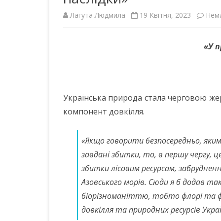
Лагута Людмила
19 Квітня, 2023
Нем
ІНШІ НПА
«У п
Українська природа стала черговою жер
компонент довкілля.
«Якщо говорити безпосередньо, як
завдані збитки, то, в першу чергу, 
збитки лісовим ресурсам, забрудненн
Азовського морів. Сюди я б додав т
біорізноманіттю, тобто флорі та фа
довкілля та природних ресурсів Укра