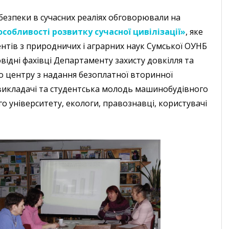
безпеки в сучасних реаліях обговорювали на
особливості розвитку сучасної цивілізації»
, яке
ентів з природничих і аграрних наук Сумської ОУНБ
овідні фахівці Департаменту захисту довкілля та
о центру з надання безоплатної вторинної
 викладачі та студентська молодь машинобудівного
 університету, екологи, правознавці, користувачі