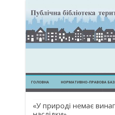
ГОЛОВНА
НОРМАТИВНО-ПРАВОВА БАЗ
ЗАКОНИ УКРАЇНИ
«У природі немає вина
ПОСТАНОВИ КМУ
наслідки»
НАКАЗИ ЦОВВ