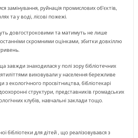
МИКОЛАЇВСЬ
ся замінування, руйнація промислових об’єктів,
ОДЕСЬКА ОБ
ях та у воді, лісові пожежі.
ПОЛТАВСЬКА
дуть довгостроковими та матимуть не лише
РІВНЕНСЬКА 
а останніми скромними оцінками, збитки довкіллю
гривень.
СУМСЬКА ОБ
ТЕРНОПІЛЬСЬ
 завжди знаходилася у полі зору бібліотечних
есятиліттями виховували у населення бережливе
ХАРКІВСЬКА 
 з екологічного просвітництва, бібліотекарі
ХЕРСОНСЬКА 
доохоронні структури, представників громадських
ологічних клубів, навчальні заклади тощо.
ХМЕЛЬНИЦЬК
ЧЕРКАСЬКА О
ЧЕРНІВЕЦЬКА
ої бібліотеки для дітей , що реалізовувався з