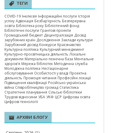
А ОБЛАСТЬ
ТЕГИ
COVID-19
Інклюзія
Інформаційні послуги
Історія
успіху
Адвокація
Безбар’єрність
Безперервна
освіта
Бібліотека року
Бібліотечний фонд
Бібліотечні послуги
Грантові проекти
Громадський бюджет
Децентралізація
Досвід
зарубіжних країн
Дослідження
Заклади культури
Зарубіжний досвід
Конкурси
Краєзнавство
Культурна політика
Культурний менеджмент
Культурно-просвітницька діяльність
Локальні
документи
Матеріально-технічна база
Ментальне
здоров'я
Мережа бібліотек
Методична служба
Молодіжна політика
Нестаціонарне
обслуговування
Особистості у владі
Проектна
діяльність
Промоція читання
Професійні локації
Підвищення кваліфікації
Російсько-українська
війна
Співробітництво громад
Статистика
Стратегічне планування
Сільські бібліотеки
Трудові відносини
УБА
УКФ
ЦСР
Цифрова освіта
Цифрові технології
АРХІВИ БЛОГУ
Серпень 2026
(1)