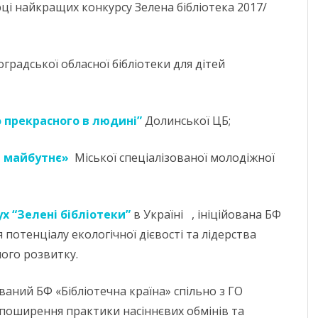
ЧЕРНІГІВСЬК
рці найкращих конкурсу Зелена бібліотека 2017/
градської обласної бібліотеки для дітей
о прекрасного в людині”
Долинської ЦБ;
а майбутнє»
Міської спеціалізованої молодіжної
ух “Зелені бібліотеки”
в Україні , ініційована БФ
потенціалу екологічної дієвості та лідерства
лого розвитку.
ований БФ «Бібліотечна країна» спільно з ГО
 поширення практики насіннєвих обмінів та