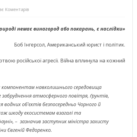
до
ає Коментарів
ДОНЕЦЬКА О
«У
ЖИТОМИРСЬК
рироді немає винагород або покарань, є наслідки»
природі
ЗАКАРПАТСЬК
немає
Боб Інгерсол, Американський юрист і політик.
ЗАПОРІЗЬКА 
винагород
твою російської агресії. Війна вплинула на кожний
або
ІВАНО-ФРАНК
покарань,
М. КИЇВ
є
им компонентам навколишнього середовища
КИЇВСЬКА ОБ
наслідки»
це забруднення атмосферного повітря, ґрунтів,
КІРОВОГРАДС
я водних об’єктів безпосередньо Чорного й
акож шкоду екосистемам взагалі та
ЛУГАНСЬКА О
уні», – зазначив заступник міністра захисту
ЛЬВІВСЬКА О
їни Євгеній Федоренко.