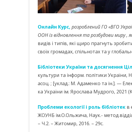
Онлайн Курс,
розроблений ГО «ВГО Украї
ООН із відновлення та розбудови миру , 
видів і типів, які щиро прагнуть зробит
своїх громадах, спільнотах та у глобаль
Бібліотеки України та досягнення Ці
культури та інформ. політики України, На
асоц. ; [уклад.: М. Адаменко та ін.]. — Еле
ка України ім. Ярослава Мудрого, 2021 (К
Проблеми екології і роль бібліотек
в 
ЖОУНБ ім.О.Ольжича, Наук.- метод.відділ
– Ч.2. – Житомир, 2016. – 29с.