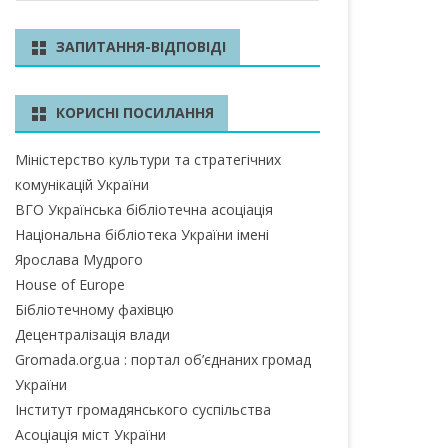
ш
у
БЛАСТЬ
ЗАПИТАННЯ-ВІДПОВІДІ
к
А ОБЛАСТЬ
КОРИСНІ ПОСИЛАННЯ
А ОБЛАСТЬ
Міністерство культури та стратегічних
ОБЛАСТЬ
комунікацій України
ІВСЬКА ОБЛАСТЬ
ВГО Українська бібліотечна асоціація
Національна бібліотека України імені
Ярослава Мудрого
House of Europe
ЛАСТЬ
Бібліотечному фахівцю
ЬКА ОБЛАСТЬ
Децентралізація влади
Gromada.org.ua : портал об’єднаних громад
БЛАСТЬ
України
Інститут громадянського суспільства
БЛАСТЬ
Асоціація міст України