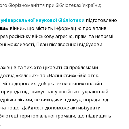
го біорізноманіття при бібліотеках України;
 універсальної наукової бібліотеки
підготовлено
тва»
війни», що містить інформацію про вплив
ерез російську військову агресію, прямі та непрямі
чені можливості, План післявоєнної відбудови
ахівців та тих, хто цікавиться проблемами
 досвід «Зелених» та «Насіннєвих» бібліотек.
тей та дорослих, добірка екологічних онлайн-
к природа підтримує нас у російсько-українській
ндрівка лісами, не виходячи з дому», поради від
їна тощо.
Дайджест допоможе активізувати
ібліотеці територіальної громади, що підвищить
.