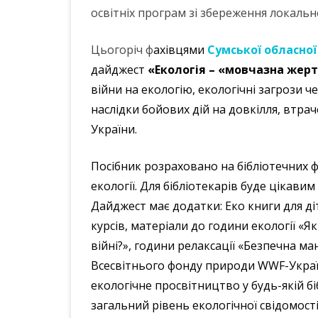
освітніх програм зі збереження локально
Цьогоріч ф
ахівцями
Сумської обласної
дайджест
«Екологія – «мовчазна жер
війни на екологію, екологічні загрози ч
наслідки бойових дій на довкілля, втра
України.
Посібник розраховано на бібліотечних ф
екології. Для бібліотекарів буде цікавим
Дайджест має додатки: Еко книги для ді
курсів, матеріали до години екології «Я
війні?», години релаксації «Безпечна ма
Всесвітнього фонду природи WWF-Укра
екологічне просвітництво у будь-якій б
загальний рівень екологічної свідомості