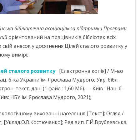
нська бібліотечна асоціація» за підтримки Програми
який
орієнтований на працівників бібліотек всіх
и свій внесок у досягнення Цілей сталого розвитку у
ному вимірі;
лей сталого розвитку
[Електронна копія] / М-во
ц. б-ка України ім. Ярослава Мудрого, Укр. бібл.
ктрон. текст. дані (1 файл : 1,60 Мб). — Київ : Нац. б-
иїв: НБУ ім. Ярослава Мудрого, 2021);
екологічному вихованні населення [Текст]: Огляд /
; [Уклад.О.В.Костюченко]; Ред.вип. Г.Й.Врублевська.