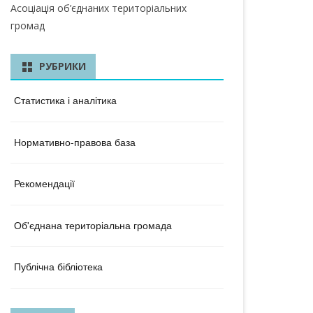
КА ОБЛАСТЬ
Асоціація об’єднаних територіальних
громад
ЛАСТЬ
 ОБЛАСТЬ
РУБРИКИ
ОБЛАСТЬ
Статистика і аналітика
ЛАСТЬ
Нормативно-правова база
КА ОБЛАСТЬ
ОБЛАСТЬ
Рекомендації
ОБЛАСТЬ
Об'єднана територіальна громада
А ОБЛАСТЬ
БЛАСТЬ
Публічна бібліотека
 ОБЛАСТЬ