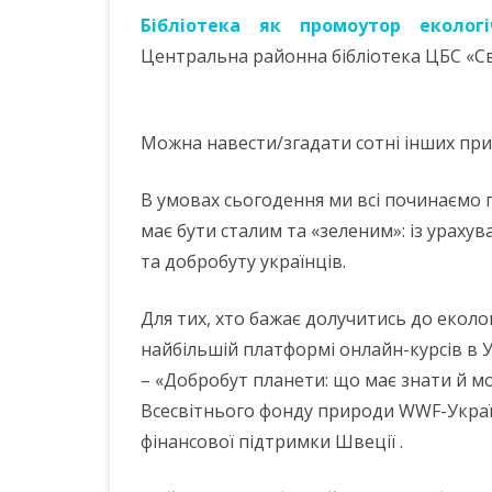
Бібліотека як промоутор екологіч
Центральна районна бібліотека ЦБС «Свіча
Можна навести/згадати сотні інших при
В умовах сьогодення ми всі починаємо 
має бути сталим та «зеленим»: із урахув
та добробуту українців.
Для тих, хто бажає долучитись до екол
найбільшій платформі онлайн-курсів в 
– «Добробут планети: що має знати й 
Всесвітнього фонду природи WWF-Україн
фінансової підтримки Швеції .