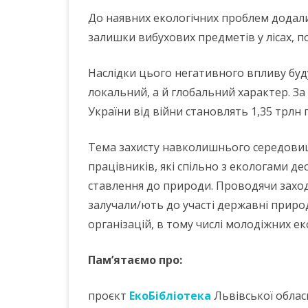
До наявних екологічних проблем додали
залишки вибухових предметів у лісах, пол
Наслідки цього негативного впливу бу
локальний, а й глобальний характер. З
України від війни становлять 1,35 трлн 
Тема захисту навколишнього середовища
працівників, які спільно з екологами д
ставлення до природи. Проводячи заходи
залучали/ють до участі державні приро
організацій, в тому числі молодіжних ек
Пам’ятаємо про:
проєкт
ЕкоБібліотека
Львівської обласн