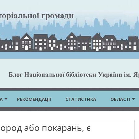
Skip
to
А
РЕКОМЕНДАЦІЇ
СТАТИСТИКА
ОБЛАСТІ
content
ВІННИЦЬКА 
город або покарань, є
ВОЛИНСЬКА 
ДНІПРОПЕТР