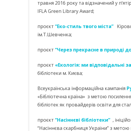
травня 2016 року та відзначений у п’яті
IFLA Green Library Award;
проєкт
“Еко-стиль твого міста”
Кірово
ім.Т.Шевченка;
проєкт
“Через прекрасне в природі д
проєкт
«Екологія: ми відповідальні з
бібліотеки м. Києва;
Всеукраїнська інформаційна кампанія
Р
«Бібліотечна країна» з метою посилення 
бібліотек як провайдерів освіти для ста
проєкт
“Насіннєві бібліотеки”
, ініцій
“Насіннєва скарбниця України” з метою