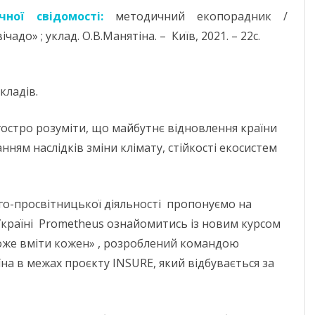
ної свідомості:
методичний екопорадник /
до» ; уклад. О.В.Манятіна. – Київ, 2021. – 22с.
кладів.
гостро розуміти, що майбутнє відновлення країни
анням наслідків зміни клімату, стійкості екосистем
ого-просвітницької діяльності пропонуємо на
Україні Prometheus ознайомитись із новим курсом
може вміти кожен» , розроблений командою
а в межах проєкту INSURE, який відбувається за