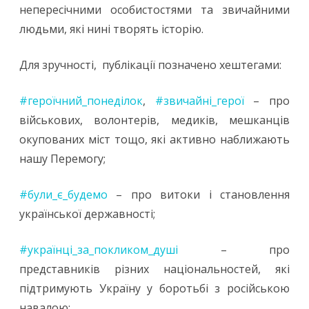
непересічними особистостями та звичайними
людьми, які нині творять історію.
Для зручності, публікації позначено хештегами:
#героїчний_понеділок
,
#звичайні_герої
– про
військових, волонтерів, медиків, мешканців
окупованих міст тощо, які активно наближають
нашу Перемогу;
#були_є_будемо
– про витоки і становлення
української державності;
#українці_за_покликом_душі
– про
представників різних національностей, які
підтримують Україну у боротьбі з російською
навалою;