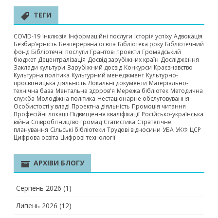
ТЕГИ
COVID-19
Інклюзія
Інформаційні послуги
Історія успіху
Адвокація
Безбар’єрність
Безперервна освіта
Бібліотека року
Бібліотечний
фонд
Бібліотечні послуги
Грантові проекти
Громадський
бюджет
Децентралізація
Досвід зарубіжних країн
Дослідження
Заклади культури
Зарубіжний досвід
Конкурси
Краєзнавство
Культурна політика
Культурний менеджмент
Культурно-
просвітницька діяльність
Локальні документи
Матеріально-
технічна база
Ментальне здоров'я
Мережа бібліотек
Методична
служба
Молодіжна політика
Нестаціонарне обслуговування
Особистості у владі
Проектна діяльність
Промоція читання
Професійні локації
Підвищення кваліфікації
Російсько-українська
війна
Співробітництво громад
Статистика
Стратегічне
планування
Сільські бібліотеки
Трудові відносини
УБА
УКФ
ЦСР
Цифрова освіта
Цифрові технології
АРХІВИ БЛОГУ
Серпень 2026
(1)
Липень 2026
(12)