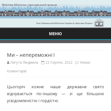
МЕНЮ
Skip
to
content
Ми – непереможні !
Лагута Людмила
23 Серпня, 2022
Немає
до
Коментарів
Ми
Цьогоріч кожне наше державне свято
–
відчувається по-іншому — зі ще більшою
непереможні
усвідомленістю і гордістю.
!