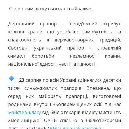
Слово тим, кому сьогодні найважче…
Державний прапор – невід’ємний атрибут
кожної країни, що уособлює самобутність та
спадкоємність її державотворчих традицій.
Сьогодні український прапор – справжній
символ боротьби і незламності країни,
національної єдності, честі та гідності!
23
серпня по всій Україні здійнялися десятки
тисяч синьо-жовтих прапорів. Впевнена, що
серед них майорять прапорці, виготовлені
родинами внутрішньопереміщених осіб під час
майстер-класу
від бібліотекарів відділу мистецтв
Хмельницької ОУНБ спільно з бібліотекарями
Луганської ОУНБ (
#Мандрівнабібліотека
)
: