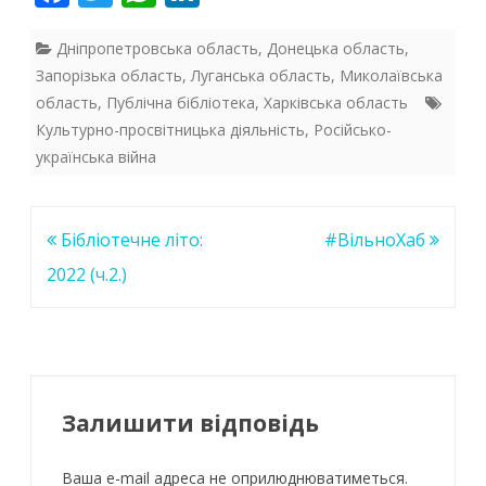
ac
w
h
n
e
itt
at
k
Дніпропетровська область
,
Донецька область
,
Запорізька область
,
Луганська область
,
Миколаївська
b
er
s
e
область
,
Публічна бібліотека
,
Харківська область
o
A
dI
Культурно-просвітницька діяльність
,
Російсько-
o
p
n
українська війна
k
p
Навігація
Бібліотечне літо:
#ВільноХаб
записів
2022 (ч.2.)
Залишити відповідь
Ваша e-mail адреса не оприлюднюватиметься.