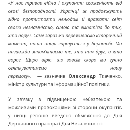
«
У нас триває війна і окупанти скаженіють від
своєї безпорадності. Українці ж продовжують
гідно протистояти нелюдам й вражати світ
своєю незламністю, силою та емпатією до тих,
хто поруч. Саме зараз ми переживаємо історичний
момент, наша нація гартується у боротьбі. Ми
назавжди запам’ятаємо те, хто нам друг, а хто
ворог. Щиро вірю, що зовсім скоро ми гучно
святкуватимемо нашу
перемогу
», — зазначив
Олександр
Ткаченко,
міністр культури та інформаційної політики.
У зв’язку з підвищеною небезпекою та
можливими провокаціями зі сторони окупантів
у низці регіонів введено обмеження до Дня
Державного прапора і Дня Незалежності.