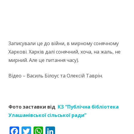
Записували це до війни, в мирному сонячному
Харкові. Харків далі сонячний, хоча, на жаль, не
мирний. Але це питання часу).
Відео – Василь Білоус та Олексій Таврін.
Фото заставки від
КЗ “Публічна бібліотека
Улашанівської сільської ради”
F
T
W
Li