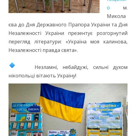
о
м.
Микола
єва до Дня Державного Прапора України та Дня
Незалежності України презентує розгорнутий
перегляд літератури: «Україна моя калинова,
Незалежності правда свята».
Незламні, небайдужі, сильні духом
нікопольці вітають Україну!