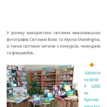
У ролику використано світлини миколаївських
фотографів Світлани Вовк та Alyona Shandrigina,
а також світлини читачів з конкурсів, челенджів
та флешмобів…
Бібліоте
ка-філія
9 ЦМБ
ім.
Кропив
ницьког