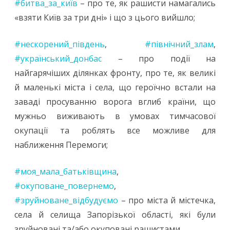
#битва_за_київ
– про те, як рашисти намагались
«взяти Київ за три дні» і що з цього вийшло;
#нескорений_південь
,
#північний_злам
,
#український_донбас
– про події на
найгарячіших ділянках фронту, про те, як великі
й маленькі міста і села, що героїчно встали на
заваді просуванню ворога вглиб країни, що
мужньо виживають в умовах тимчасової
окупації та роблять все можливе для
наближення Перемоги;
#моя_мала_батьківщина
,
#окуповане_повернемо
,
#зруйноване_відбудуємо
– про міста й містечка,
села й селища Запорізької області, які були
зруйновані та/або окуповані рашистами