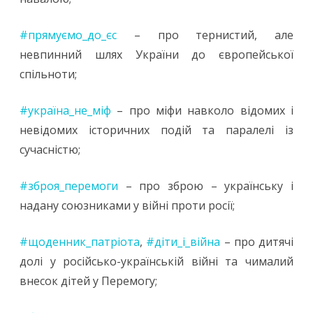
#прямуємо_до_єс
– про тернистий, але
невпинний шлях України до європейської
спільноти;
#україна_не_міф
– про міфи навколо відомих і
невідомих історичних подій та паралелі із
сучасністю;
#зброя_перемоги
– про зброю – українську і
надану союзниками у війні проти росії;
#щоденник_патріота
,
#діти_і_війна
– про дитячі
долі у російсько-українській війні та чималий
внесок дітей у Перемогу;