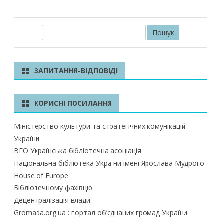
П
о
ш
у
ЗАПИТАННЯ-ВІДПОВІДІ
к
КОРИСНІ ПОСИЛАННЯ
Міністерство культури та стратегічних комунікацій
України
ВГО Українська бібліотечна асоціація
Національна бібліотека України імені Ярослава Мудрого
House of Europe
Бібліотечному фахівцю
Децентралізація влади
Gromada.org.ua : портал об’єднаних громад України