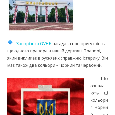
Запорізька ОУНБ
нагадала про присутність
ще одного прапора в нашій державі. Прапорі,
який викликає в руснявих справжню істерику. Він
має також два кольори – чорний та червоний.
Що
означа
ють ці
кольори
? Чорни
й – це