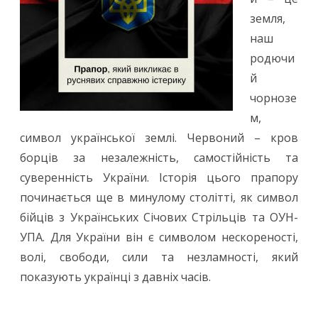
земля,
наш
родючи
й
чорнозе
м,
символ української землі. Червоний – кров
борців за незалежність, самостійність та
суверенність України. Історія цього прапору
починається ще в минулому столітті, як символ
бійців з Українських Січових Стрільців та ОУН-
УПА. Для України він є символом нескореності,
волі, свободи, сили та незламності, який
показують українці з давніх часів.