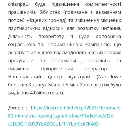
співпраці буде підвищення компетентності
працівників бібліотек (пов’язане з визнанням
потреб місцевих громад) та зміцнення місцевих
партнерських відносин для розвитку читання.
Діяльність пріоритету 4 буде доповнена
соціальною та інформаційною кампанією, що
реалізується у двох взаємодоповнюючих сферах:
просування та інформація ; соціальна та
іміджева. Пріоритетний оператор –
Національний центр культури (Narodowe
Centrum Kultury). Більше 5 мільйонів злотих було
виділено 49 бібліотекам.
Джерело:
https://lustrobiblioteki.pl/2021/10/ponad-
80-mln-zl-na-rozwoj-czytelnictwa/?fbclid=IwAR2x-
iUDJ9GlTcUX9YqXBCGUL1FrYLoKJck7K493-