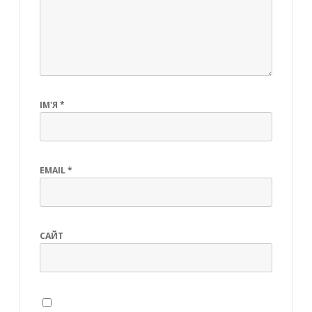
ІМ'Я
*
EMAIL
*
САЙТ