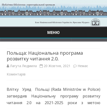
МЕНЮ
Skip
to
content
Польща: Національна програма
розвитку читання 2.0.
Лагута Людмила
20 Жовтня, 2021
Немає
до
Коментарів
Польща:
Влітку Уряд Польщі (Rada Ministrów w Polsce)
Національна
затвердив Національну програму розвитку
програма
читання 2.0 на 2021-2025 роки з метою