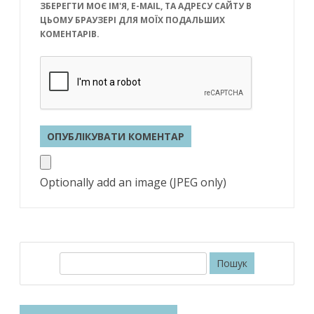
ЗБЕРЕГТИ МОЄ ІМ'Я, E-MAIL, ТА АДРЕСУ САЙТУ В
ЦЬОМУ БРАУЗЕРІ ДЛЯ МОЇХ ПОДАЛЬШИХ
КОМЕНТАРІВ.
Optionally add an image (JPEG only)
П
о
ш
у