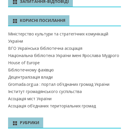
ЗАПИТАННЯ-ВІДПОВІДІ
к
КОРИСНІ ПОСИЛАННЯ
Міністерство культури та стратегічних комунікацій
України
ВГО Українська бібліотечна асоціація
Національна бібліотека України імені Ярослава Мудрого
House of Europe
Бібліотечному фахівцю
Децентралізація влади
Gromada.org.ua : портал об’єднаних громад України
Інститут громадянського суспільства
Асоціація міст України
Асоціація об’єднаних територіальних громад
РУБРИКИ