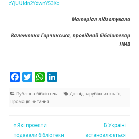
zYjUUIdn2YdwnY53Xo
Матеріал підготувала
Валентина Горчинська, провідний бібліотекар
НМВ
F
T
W
Li
ac
w
h
n
e
itt
at
k
Публічна бібліотека
Досвід зарубіжних країн
,
Промоція читання
b
er
s
e
o
A
dI
o
p
n
Навігація
Які проекти
В Україні
k
p
записів
подавали бібліотеки
встановлюється