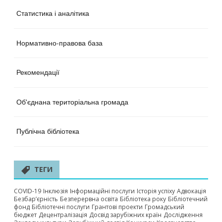
Статистика і аналітика
Нормативно-правова база
Рекомендації
Об'єднана територіальна громада
Публічна бібліотека
ТЕГИ
COVID-19
Інклюзія
Інформаційні послуги
Історія успіху
Адвокація
Безбар’єрність
Безперервна освіта
Бібліотека року
Бібліотечний
фонд
Бібліотечні послуги
Грантові проекти
Громадський
бюджет
Децентралізація
Досвід зарубіжних країн
Дослідження