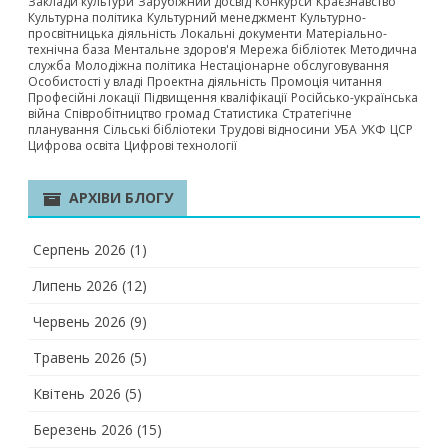
Заклади культури
Зарубіжний досвід
Конкурси
Краєзнавство
Культурна політика
Культурний менеджмент
Культурно-
просвітницька діяльність
Локальні документи
Матеріально-
технічна база
Ментальне здоров'я
Мережа бібліотек
Методична
служба
Молодіжна політика
Нестаціонарне обслуговування
Особистості у владі
Проектна діяльність
Промоція читання
Професійні локації
Підвищення кваліфікації
Російсько-українська
війна
Співробітництво громад
Статистика
Стратегічне
планування
Сільські бібліотеки
Трудові відносини
УБА
УКФ
ЦСР
Цифрова освіта
Цифрові технології
АРХІВИ БЛОГУ
Серпень 2026
(1)
Липень 2026
(12)
Червень 2026
(9)
Травень 2026
(5)
Квітень 2026
(5)
Березень 2026
(15)