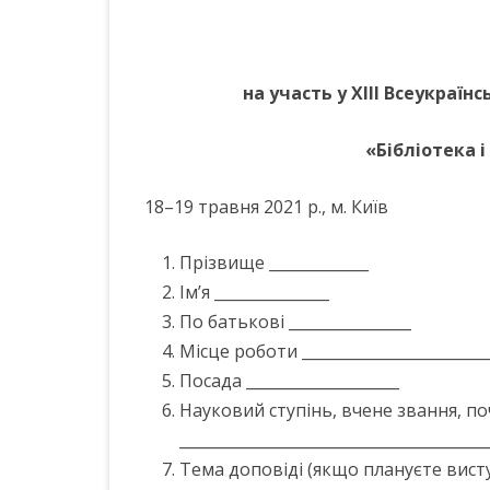
на участь у
X
ІІІ Всеукраїн
«Бібліотека і
18–19 травня 2021 р., м. Київ
Прізвище _____________
Ім’я _______________
По батькові ________________
Місце роботи _________________________
Посада ____________________
Науковий ступінь, вчене звання, п
________________________________________
Тема доповіді (якщо плануєте вист