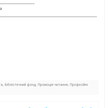
_____________________
а
__________________________________________________________
та
,
Бібліотечний фонд
,
Промоція читання
,
Професійні