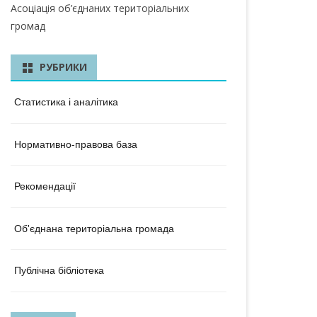
КА ОБЛАСТЬ
Асоціація об’єднаних територіальних
громад
ЛАСТЬ
 ОБЛАСТЬ
РУБРИКИ
ОБЛАСТЬ
Статистика і аналітика
ЛАСТЬ
Нормативно-правова база
КА ОБЛАСТЬ
ОБЛАСТЬ
Рекомендації
ОБЛАСТЬ
Об'єднана територіальна громада
А ОБЛАСТЬ
БЛАСТЬ
Публічна бібліотека
 ОБЛАСТЬ