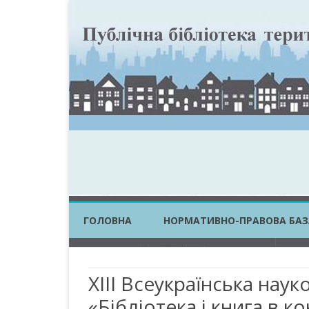
ГОЛОВНА
НОРМАТИВНО-ПРАВОВА БАЗ
ЗАКОНИ УКРАЇНИ
ХІІІ Всеукраїнська на
ПОСТАНОВИ КМУ
«Бібліотека і книга в ко
НАКАЗИ ЦОВВ