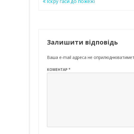
Навігація
Іскру гаси до пожежі
записів
Залишити відповідь
Ваша e-mail адреса не оприлюднюватимет
КОМЕНТАР
*