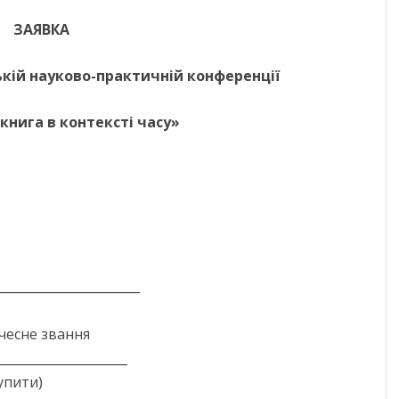
ЧЕРНІГІВСЬК
ЗАЯВКА
ській науково-практичній конференції
 книга в контексті часу»
______________________
очесне звання
_____________________
упити)