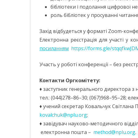
бібліотеки і подолання цифрової нер
роль бібліотек у просуванні читання
Захід відбудеться у форматі Zoom-конфе
Електронна реєстрація для участі у к
посиланням
https://forms.gle/stqqfkwJ
Участь у роботі конференції – без реєст
Контакти Оргкомітету:
♦ заступник генерального директора з 
тел.: (044)278–86–30; (067)968–95–28; е
♦ учений секретар Ковальчук Світлана П
kovalchuk@nplu.org
;
♦ завідувач науково-методичного відділу
електронна пошта –
method@nplu.org
.