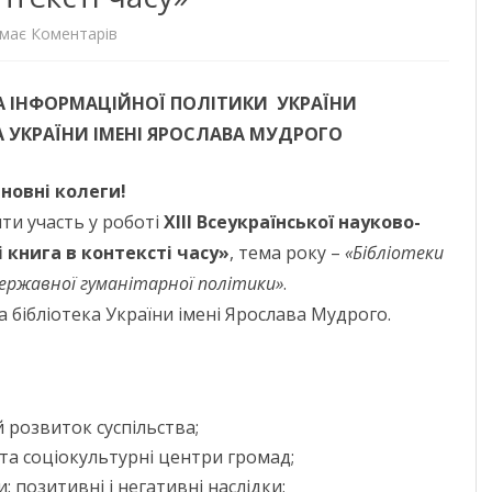
до
має Коментарів
ДОНЕЦЬКА О
ХІІІ
ЖИТОМИРСЬК
А ІНФОРМАЦІЙНОЇ ПОЛІТИКИ УКРАЇНИ
Всеукраїнська
А УКРАЇНИ ІМЕНІ ЯРОСЛАВА МУДРОГО
ЗАКАРПАТСЬК
науково-
ЗАПОРІЗЬКА 
практичнаконференція
новні колеги!
ти участь у роботі
ХІІІ Всеукраїнської науково-
«Бібліотека
ІВАНО-ФРАНК
 книга в контексті часу»
, тема року –
«Бібліотеки
і
М. КИЇВ
державної гуманітарної політики»
.
книга
 бібліотека України імені Ярослава Мудрого.
КИЇВСЬКА ОБ
в
КІРОВОГРАДС
контексті
ЛУГАНСЬКА О
часу»
й розвиток суспільства;
ЛЬВІВСЬКА О
і та соціокультурні центри громад;
и: позитивні і негативні наслідки;