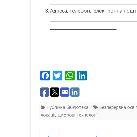
________________________________________
Адреса, телефон, електронна пошт
________________________________________
_______________________________
F
T
W
Li
ac
w
h
n
e
itt
at
k
b
er
s
e
Публічна бібліотека
Безперервна осві
o
A
dI
локації
,
Цифрові технології
o
p
n
k
p