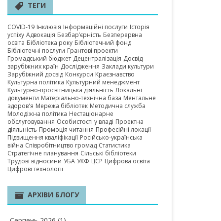
А ОБЛАСТЬ
ТЕГИ
COVID-19
Інклюзія
Інформаційні послуги
Історія
успіху
Адвокація
Безбар’єрність
Безперервна
освіта
Бібліотека року
Бібліотечний фонд
Бібліотечні послуги
Грантові проекти
Громадський бюджет
Децентралізація
Досвід
зарубіжних країн
Дослідження
Заклади культури
Зарубіжний досвід
Конкурси
Краєзнавство
Культурна політика
Культурний менеджмент
Культурно-просвітницька діяльність
Локальні
документи
Матеріально-технічна база
Ментальне
здоров'я
Мережа бібліотек
Методична служба
Молодіжна політика
Нестаціонарне
обслуговування
Особистості у владі
Проектна
діяльність
Промоція читання
Професійні локації
Підвищення кваліфікації
Російсько-українська
війна
Співробітництво громад
Статистика
Стратегічне планування
Сільські бібліотеки
Трудові відносини
УБА
УКФ
ЦСР
Цифрова освіта
Цифрові технології
АРХІВИ БЛОГУ
Серпень 2026
(1)