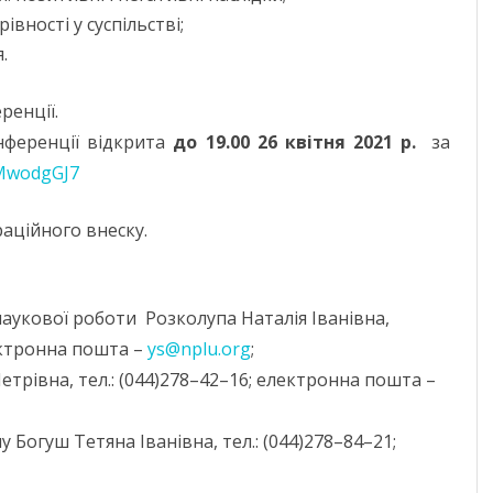
МИКОЛАЇВСЬ
івності у суспільстві;
ОДЕСЬКА ОБ
.
ПОЛТАВСЬКА
ренції.
РІВНЕНСЬКА 
онференції відкрита
до 19.00 26 квітня 2021 р.
за
DMwodgGJ7
СУМСЬКА ОБ
раційного внеску.
ТЕРНОПІЛЬСЬ
ХАРКІВСЬКА 
наукової роботи Розколупа Наталія Іванівна,
ХЕРСОНСЬКА 
лектронна пошта –
ys@nplu.org
;
ХМЕЛЬНИЦЬК
етрівна, тел.: (044)278–42–16; електронна пошта –
ЧЕРКАСЬКА О
 Богуш Тетяна Іванівна, тел.: (044)278–84–21;
ЧЕРНІВЕЦЬКА