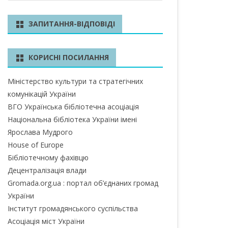
ш
у
БЛАСТЬ
ЗАПИТАННЯ-ВІДПОВІДІ
к
А ОБЛАСТЬ
КОРИСНІ ПОСИЛАННЯ
А ОБЛАСТЬ
Міністерство культури та стратегічних
ОБЛАСТЬ
комунікацій України
ІВСЬКА ОБЛАСТЬ
ВГО Українська бібліотечна асоціація
Національна бібліотека України імені
Ярослава Мудрого
House of Europe
ЛАСТЬ
Бібліотечному фахівцю
ЬКА ОБЛАСТЬ
Децентралізація влади
Gromada.org.ua : портал об’єднаних громад
БЛАСТЬ
України
Інститут громадянського суспільства
БЛАСТЬ
Асоціація міст України