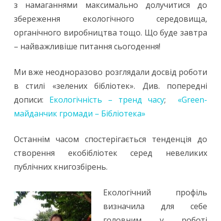
фокус
з намаганнями максимально долучитися до
збереження екологічного середовища,
екологічного
органічного виробництва тощо. Що буде завтра
просвітництва
– найважливіше питання сьогодення!
Ми вже неодноразово розглядали досвід роботи
в стилі «зелених бібліотек». Див. попередні
дописи:
Екологічність – тренд часу
;
«Green-
майданчик громади – Бібліотека»
Останнім часом спостерігається тенденція до
створення екобібліотек серед невеликих
публічних книгозбірень.
Екологічний профіль
визначила для себе
головним у роботі