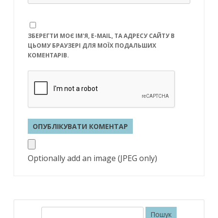
ЗБЕРЕГТИ МОЄ ІМ'Я, E-MAIL, ТА АДРЕСУ САЙТУ В
ЦЬОМУ БРАУЗЕРІ ДЛЯ МОЇХ ПОДАЛЬШИХ
КОМЕНТАРІВ.
Optionally add an image (JPEG only)
П