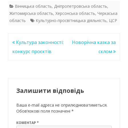
e
itt
at
k
Вінницька область
,
Дніпропетровська область
,
Житомирська область
,
Херсонська область
,
Черкаська
b
er
s
e
область
Культурно-просвітницька діяльність
,
ЦСР
o
A
dI
o
p
n
Навігація
Культура законності:
Новорічна казка за
k
p
записів
конкурс проєктів
склом
Залишити відповідь
Ваша e-mail адреса не оприлюднюватиметься.
Обов’язкові поля позначені
*
КОМЕНТАР
*