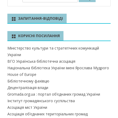
о
ш
у
ЗАПИТАННЯ-ВІДПОВІДІ
к
КОРИСНІ ПОСИЛАННЯ
Міністерство культури та стратегічних комунікацій
України
ВГО Українська бібліотечна асоціація
Національна бібліотека України імені Ярослава Мудрого
House of Europe
Бібліотечному фахівцю
Децентралізація влади
Gromada.org.ua : портал об’єднаних громад України
Інститут громадянського суспільства
Асоціація міст України
Асоціація об’єднаних територіальних громад