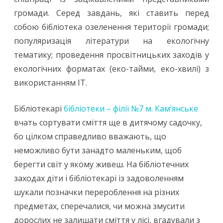
громади. Серед завдань, які ставить перед
собою бібліотека озеленення території громади;
популяризація літератури на екологічну
тематику; проведення просвітницьких заходів у
екологічних форматах (еко-тайми, еко-хвилі) з
використанням ІТ.
Бібліотекарі
бібліотеки – філії №7 м. Кам’янське
вчать сортувати сміття ще в дитячому садочку,
бо цілком справедливо вважають, що
неможливо бути занадто маленьким, щоб
берегти світ у якому живеш. На бібліотечних
заходах діти і бібліотекарі із задоволенням
шукали позначки перероблення на різних
предметах, сперечалися, чи можна змусити
дорослих не залишати сміття у лісі, вгадували з