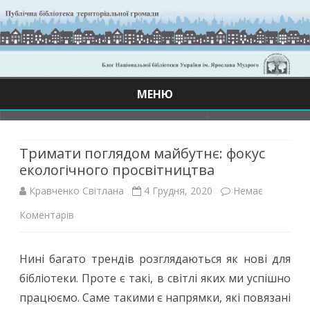
МЕНЮ
Skip
to
content
Тримати поглядом майбутнє: фокус
екологічного просвітництва
Кравченко Світлана
4 Грудня, 2020
Немає
до
Коментарів
Тримати
Нині багато трендів розглядаються як нові для
поглядом
бібліотеки. Проте є такі, в світлі яких ми успішно
майбутнє:
працюємо. Саме такими є напрямки, які повязані