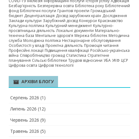
COVID-19
Інклюзія
Інформаційні послуги
Історія успіху
Адвокація
Безбар’єрність
Безперервна освіта
Бібліотека року
Бібліотечний
фонд
Бібліотечні послуги
Грантові проекти
Громадський
бюджет
Децентралізація
Досвід зарубіжних країн
Дослідження
Заклади культури
Зарубіжний досвід
Конкурси
Краєзнавство
Культурна політика
Культурний менеджмент
Культурно-
просвітницька діяльність
Локальні документи
Матеріально-
технічна база
Ментальне здоров'я
Мережа бібліотек
Методична
служба
Молодіжна політика
Нестаціонарне обслуговування
Особистості у владі
Проектна діяльність
Промоція читання
Професійні локації
Підвищення кваліфікації
Російсько-українська
війна
Співробітництво громад
Статистика
Стратегічне
планування
Сільські бібліотеки
Трудові відносини
УБА
УКФ
ЦСР
Цифрова освіта
Цифрові технології
АРХІВИ БЛОГУ
Серпень 2026
(1)
Липень 2026
(12)
Червень 2026
(9)
Травень 2026
(5)