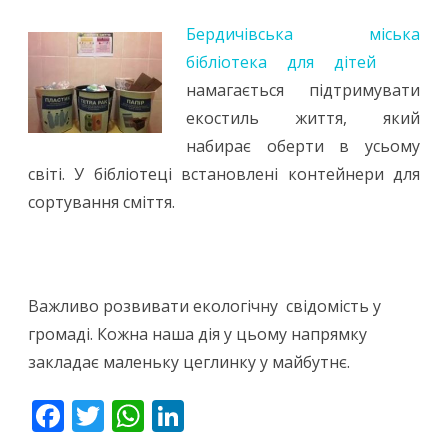
Бердичівська міська
бібліотека для дітей
намагається підтримувати
екостиль життя, який
набирає оберти в усьому
світі. У бібліотеці встановлені контейнери для
сортування сміття.
Важливо розвивати екологічну свідомість у
громаді. Кожна наша дія у цьому напрямку
закладає маленьку цеглинку у майбутнє.
F
T
W
Li
ac
w
h
n