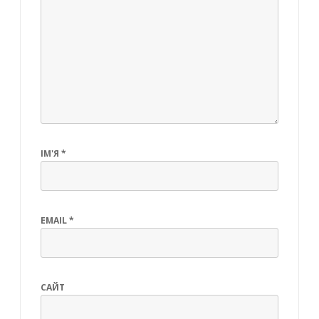
ІМ'Я
*
EMAIL
*
САЙТ