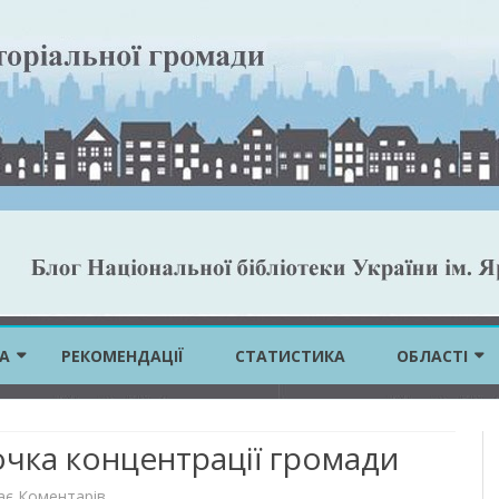
Skip
to
А
РЕКОМЕНДАЦІЇ
СТАТИСТИКА
ОБЛАСТІ
content
ВІННИЦЬКА 
точка концентрації громади
ВОЛИНСЬКА 
до
ає Коментарів
ДНІПРОПЕТР