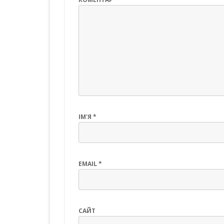
ІМ'Я
*
EMAIL
*
САЙТ