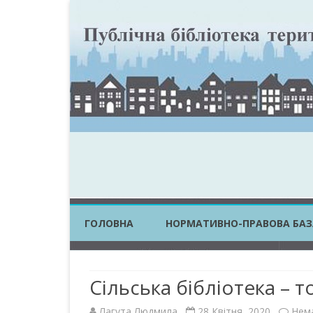
ГОЛОВНА
НОРМАТИВНО-ПРАВОВА БАЗ
ЗАКОНИ УКРАЇНИ
Сільська бібліотека – 
ПОСТАНОВИ КМУ
Лагута Людмила
28 Квітня, 2020
Нем
НАКАЗИ ЦОВВ