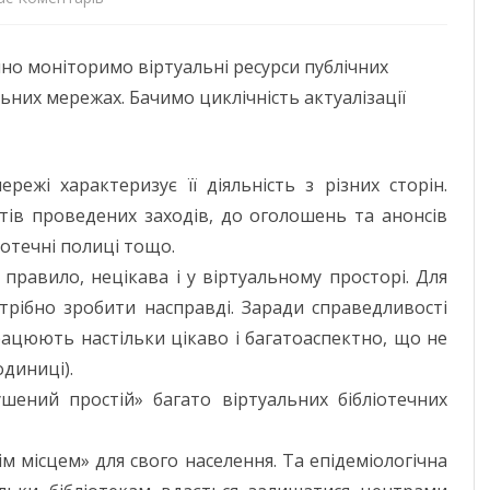
Сільська
ДОНЕЦЬКА О
но моніторимо віртуальні ресурси публічних
бібліотека
ЖИТОМИРСЬК
альних мережах. Бачимо циклічність актуалізації
–
ЗАКАРПАТСЬК
точка
ЗАПОРІЗЬКА 
ережі характеризує її діяльність з різних сторін.
концентрації
тів проведених заходів, до оголошень та анонсів
ІВАНО-ФРАНК
громади
іотечні полиці тощо.
М. КИЇВ
к правило, нецікава і у віртуальному просторі. Для
трібно зробити насправді. Заради справедливості
КИЇВСЬКА ОБ
працюють настільки цікаво і багатоаспектно, що не
КІРОВОГРАДС
диниці).
ений простій» багато віртуальних бібліотечних
ЛУГАНСЬКА О
ЛЬВІВСЬКА О
м місцем» для свого населення. Та епідеміологічна