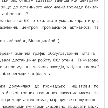
кільки бібліотекам вдається залишатися центрами
МИКОЛАЇВСЬ
 якщо до останнього часу члени громади бачили
ОДЕСЬКА ОБ
ганізованості?
м сільської бібліотеки, яка в умовах карантину є
ПОЛТАВСЬКА
аселення, центром громадської активності та
РІВНЕНСЬКА 
вський район, Вінницької обл.).
СУМСЬКА ОБ
ТЕРНОПІЛЬСЬ
ерезня змінила графік обслуговування читачів і
зувала дистанційну роботу бібліотеки. Тимчасово
ХАРКІВСЬКА 
или проведення масових заходів, засідань творчої
ХЕРСОНСЬКА 
ні, перегляди кінофільмів .
ХМЕЛЬНИЦЬК
тека долучилася до громадської ініціативи по
ЧЕРКАСЬКА О
ю безкоштовних тканинних захисних масок. На
рії громади аптек немає, маршрутне сполучення з
ЧЕРНІВЕЦЬКА
 населеними пунктами скасовано, придбати маску