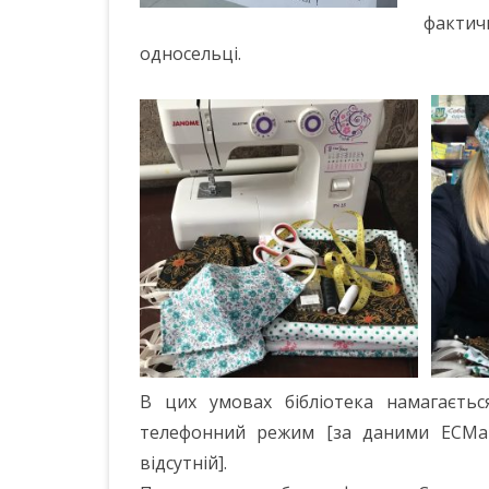
факти
односельці.
В цих умовах бібліотека намагаєть
телефонний режим [за даними ЕСМаР 
відсутній].