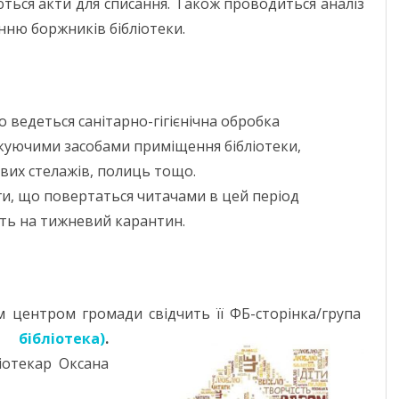
ться акти для списання. Також проводиться аналіз
ню боржників бібліотеки.
 ведеться санітарно-гігієнічна обробка
ікуючими засобами приміщення бібліотеки,
вих стелажів, полиць тощо.
ги, що повертаться читачами в цей період
ть на тижневий карантин.
м центром громади свідчить її ФБ-сторінка/група
бібліотека)
.
іотекар Оксана