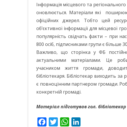
Інформація місцевого та регіонального 
оновлюється. Матеріали які поширюют
офіційних джерел. Тобто цей ресу
об’єктивної інформації для місцевої гр
популярність свідчать факти – при на
800 осіб, підписниками групи є більше 30
Важливо, що сторінка у ФБ постійн
актуальними матеріалами. Це роби
учасником життя громади, доводит
бібліотекаря. Бібліотекар виходить за ра
є повноцінним партнером громади. Робот
конкретній громаді.
Матеріал підготував гол. бібліотекар
F
T
W
Li