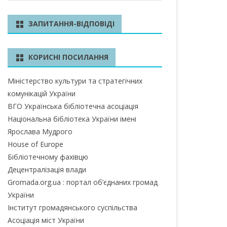
ш
у
БЛАСТЬ
ЗАПИТАННЯ-ВІДПОВІДІ
к
А ОБЛАСТЬ
КОРИСНІ ПОСИЛАННЯ
А ОБЛАСТЬ
Міністерство культури та стратегічних
ОБЛАСТЬ
комунікацій України
ІВСЬКА ОБЛАСТЬ
ВГО Українська бібліотечна асоціація
Національна бібліотека України імені
Ярослава Мудрого
House of Europe
ЛАСТЬ
Бібліотечному фахівцю
ЬКА ОБЛАСТЬ
Децентралізація влади
Gromada.org.ua : портал об’єднаних громад
БЛАСТЬ
України
Інститут громадянського суспільства
БЛАСТЬ
Асоціація міст України