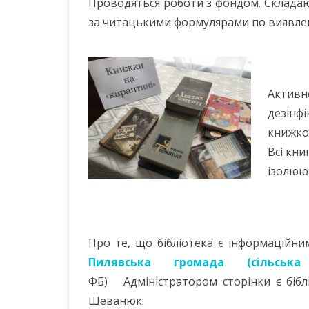
Проводяться роботи з фондом. Складаю
за читацькими формулярами по виявлен
Активно
дезінф
книжко
Всі кни
ізолюю
Про те, що бібліотека є інформаційни
Пилявська громада (сільська 
ФБ) Адміністратором сторінки є бібл
Шеванюк.