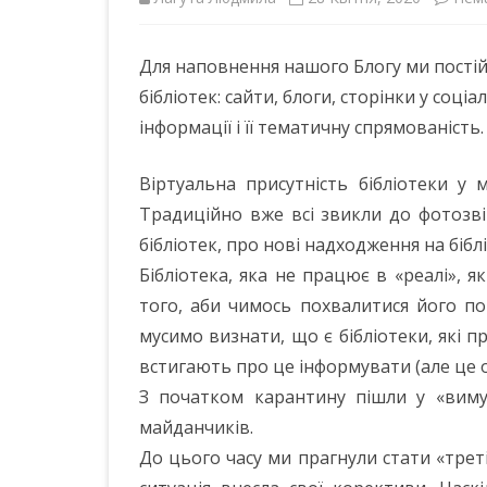
ІНШІ НПА
Для наповнення нашого Блогу ми постій
бібліотек: сайти, блоги, сторінки у соці
інформації і її тематичну спрямованість.
Віртуальна присутність бібліотеки у м
Традиційно вже всі звикли до фотозві
бібліотек, про нові надходження на бібл
Бібліотека, яка не працює в «реалі», я
того, аби чимось похвалитися його по
мусимо визнати, що є бібліотеки, які 
встигають про це інформувати (але це о
З початком карантину пішли у «вимуш
майданчиків.
До цього часу ми прагнули стати «треті