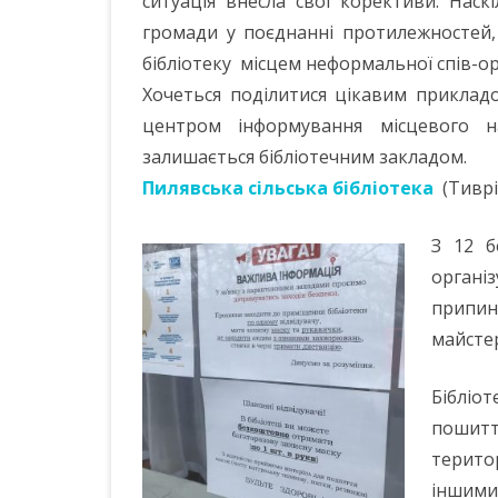
ситуація внесла свої корективи. Нас
громади у поєднанні протилежностей,
бібліотеку місцем неформальної спів-ор
Хочеться поділитися цікавим прикладо
центром інформування місцевого н
залишається бібліотечним закладом.
Пилявська сільська бібліотека
(Тиврі
З 12 б
органі
припин
майстер
Бібліо
пошитт
терито
іншими