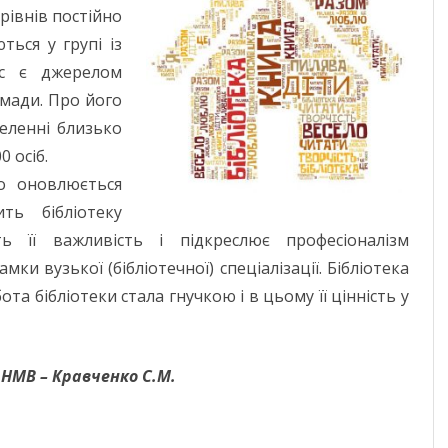
рівнів постійно
ься у групі із
рс є джерелом
омади. Про його
селенні близько
0 осіб.
о оновлюється
ть бібліотеку
ь її важливість і підкреслює професіоналізм
мки вузької (бібліотечної) спеціалізації. Бібліотека
а бібліотеки стала гнучкою і в цьому її цінність у
 НМВ – Кравченко С.М.