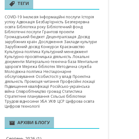
А ОБЛАСТЬ
ТЕГИ
COVID-19
Інклюзія
Інформаційні послуги
Історія
успіху
Адвокація
Безбар’єрність
Безперервна
освіта
Бібліотека року
Бібліотечний фонд
Бібліотечні послуги
Грантові проекти
Громадський бюджет
Децентралізація
Досвід
зарубіжних країн
Дослідження
Заклади культури
Зарубіжний досвід
Конкурси
Краєзнавство
Культурна політика
Культурний менеджмент
Культурно-просвітницька діяльність
Локальні
документи
Матеріально-технічна база
Ментальне
здоров'я
Мережа бібліотек
Методична служба
Молодіжна політика
Нестаціонарне
обслуговування
Особистості у владі
Проектна
діяльність
Промоція читання
Професійні локації
Підвищення кваліфікації
Російсько-українська
війна
Співробітництво громад
Статистика
Стратегічне планування
Сільські бібліотеки
Трудові відносини
УБА
УКФ
ЦСР
Цифрова освіта
Цифрові технології
АРХІВИ БЛОГУ
Серпень 2026
(1)