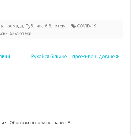
ьна громада
,
Публічна бібліотека
COVID-19
,
ьські бібліотеки
ічні
Рухайся більше – проживеш довше
ься.
Обов’язкові поля позначені
*