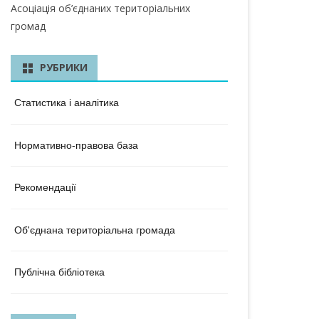
КА ОБЛАСТЬ
Асоціація об’єднаних територіальних
громад
ЛАСТЬ
 ОБЛАСТЬ
РУБРИКИ
ОБЛАСТЬ
Статистика і аналітика
ЛАСТЬ
Нормативно-правова база
КА ОБЛАСТЬ
ОБЛАСТЬ
Рекомендації
ОБЛАСТЬ
Об'єднана територіальна громада
А ОБЛАСТЬ
БЛАСТЬ
Публічна бібліотека
 ОБЛАСТЬ