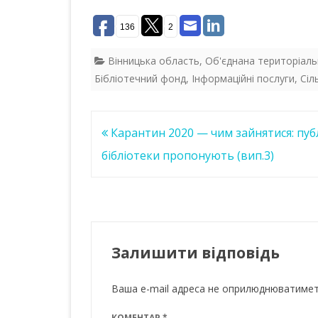
ac
w
h
n
e
itt
at
k
136
2
b
er
s
e
Вінницька область
,
Об'єднана територіал
o
A
dI
Бібліотечний фонд
,
Інформаційні послуги
,
Сіл
o
p
n
k
p
Навігація
Карантин 2020 — чим зайнятися: публ
записів
бібліотеки пропонують (вип.3)
Залишити відповідь
Ваша e-mail адреса не оприлюднюватимет
КОМЕНТАР
*