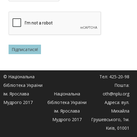
© Національна
Тел: 425-20-98
бібліотека України
Пошта:
ім. Ярослава
Національна
oth@nplu.org
Мудрого 2017
бібліотека України
Адреса: вул.
ім. Ярослава
Михайла
Мудрого 2017
Грушевського, 1м.
Київ, 01001