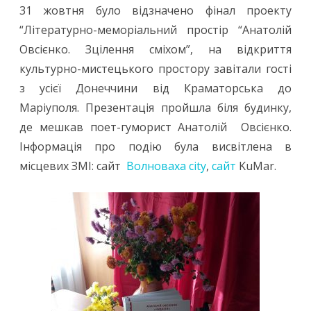
31 жовтня було відзначено фінал проекту
“Літературно-меморіальний простір “Анатолій
Овсієнко. Зцілення сміхом”, на відкриття
культурно-мистецького простору завітали гості
з усієї Донеччини від Краматорська до
Маріуполя. Презентація пройшла біля будинку,
де мешкав поет-гуморист Анатолій Овсієнко.
Інформація про подію була висвітлена в
місцевих ЗМІ: сайт
Волноваха city
,
сайт
KuMar.