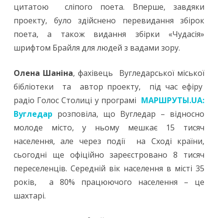
цитатою сліпого поета. Вперше, завдяки
проекту, було здійснено перевидання збірок
поета, а також видання збірки «Чудасія»
шрифтом Брайля для людей з вадами зору.
Олена Шаніна
, фахівець Вугледарської міської
бібліотеки та автор проекту, під час ефіру
радіо Голос Столиці у програмі
МАРШРУТЫ.UA:
Вугледар
розповіла, що Вугледар – відносно
молоде місто, у ньому мешкає 15 тисяч
населення, але через події на Сході країни,
сьогодні ще офіційно зареєстровано 8 тисяч
переселенців. Середній вік населення в місті 35
років, а 80% працюючого населення – це
шахтарі.