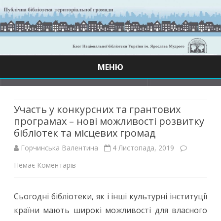
МЕНЮ
Skip
to
content
Участь у конкурсних та грантових
програмах – нові можливості розвитку
бібліотек та місцевих громад
Горчинська Валентина
4 Листопада, 2019
до
Немає Коментарів
Участь
Сьогодні бібліотеки, як і інші культурні інституції
у
країни мають широкі можливості для власного
конкурсних