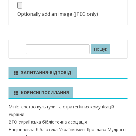
Optionally add an image (JPEG only)
П
о
ш
у
ЗАПИТАННЯ-ВІДПОВІДІ
к
КОРИСНІ ПОСИЛАННЯ
Міністерство культури та стратегічних комунікацій
України
ВГО Українська бібліотечна асоціація
Національна бібліотека України імені Ярослава Мудрого