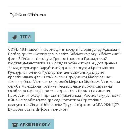
Публічна бібліотека
ТЕГИ
COVID-19
Інклюзія
Інформаційні послуги
Історія успіху
Адвокація
Безбар’єрність
Безперервна освіта
Бібліотека року
Бібліотечний
фонд
Бібліотечні послуги
Грантові проекти
Громадський
бюджет
Децентралізація
Досвід зарубіжних країн
Дослідження
Заклади культури
Зарубіжний досвід
Конкурси
Краєзнавство
Культурна політика
Культурний менеджмент
Культурно-
просвітницька діяльність
Локальні документи
Матеріально-
технічна база
Ментальне здоров'я
Мережа бібліотек
Методична
служба
Молодіжна політика
Нестаціонарне обслуговування
Особистості у владі
Проектна діяльність
Промоція читання
Професійні локації
Підвищення кваліфікації
Російсько-українська
війна
Співробітництво громад
Статистика
Стратегічне
планування
Сільські бібліотеки
Трудові відносини
УБА
УКФ
ЦСР
Цифрова освіта
Цифрові технології
АРХІВИ БЛОГУ