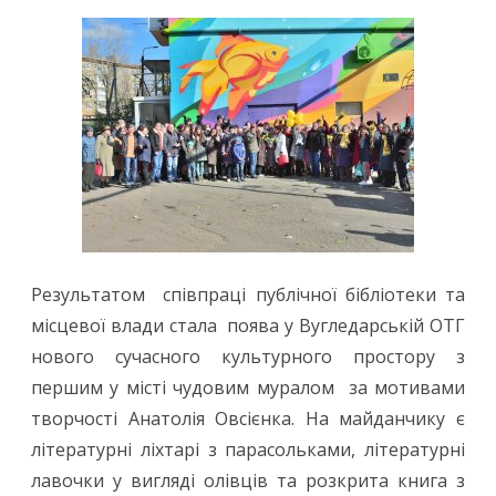
Результатом співпраці публічної бібліотеки та
місцевої влади стала поява у Вугледарській ОТГ
нового сучасного культурного простору з
першим у місті чудовим муралом за мотивами
творчості Анатолія Овсієнка. На майданчику є
літературні ліхтарі з парасольками, літературні
лавочки у вигляді олівців та розкрита книга з