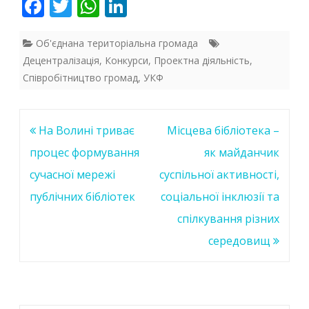
F
T
W
Li
ac
w
h
n
e
itt
at
k
Об'єднана територіальна громада
Децентралізація
,
Конкурси
,
Проектна діяльність
,
b
er
s
e
Співробітництво громад
,
УКФ
o
A
dI
o
p
n
Навігація
На Волині триває
Місцева бібліотека –
k
p
записів
процес формування
як майданчик
сучасної мережі
суспільної активності,
публічних бібліотек
соціальної інклюзії та
спілкування різних
середовищ