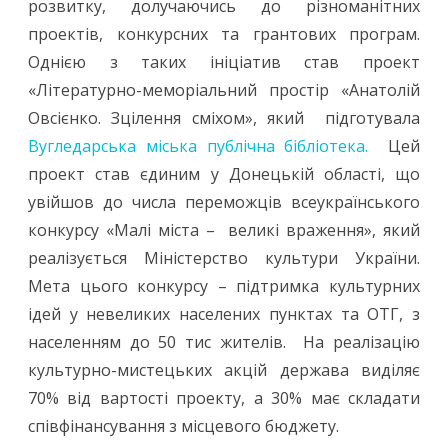
розвитку, долучаючись до різноманітних
та
проектів, конкурсних та грантових програм.
Однією з таких ініціатив став проект
грантових
«Літературно-меморіальний простір «Анатолій
програмах
Овсієнко. Зцілення сміхом», який підготувала
–
Вугледарська міська публічна бібліотека.
Цей
нові
проект став єдиним у Донецькій області, що
увійшов до числа переможців всеукраїнського
можливості
конкурсу «Малі міста – великі враження», який
розвитку
реалізується Міністерство культури України.
бібліотек
Мета цього конкурсу – підтримка культурних
та
ідей у невеликих населених пунктах та ОТГ, з
населенням до 50 тис жителів. На реалізацію
місцевих
культурно-мистецьких акцій держава виділяє
громад
70% від вартості проекту, а 30% має складати
співфінансування з місцевого бюджету.