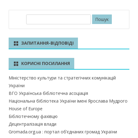
П
о
ш
у
ЗАПИТАННЯ-ВІДПОВІДІ
к
КОРИСНІ ПОСИЛАННЯ
Міністерство культури та стратегічних комунікацій
України
ВГО Українська бібліотечна асоціація
Національна бібліотека України імені Ярослава Мудрого
House of Europe
Бібліотечному фахівцю
Децентралізація влади
Gromada.org.ua : портал об’єднаних громад України