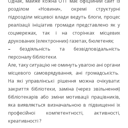
Однак, майже кожна ОТГ має офіційний сайт із
розділом «Новини», окремі структурні
підрозділи місцевої влади ведуть блоги, процес
реалізації ініціатив громади представлено як у
соцмережах, так і на сторінках місцевих
друкованих (електронних) газетах, бюлетенях;
–
бездіяльність та безвідповідальність
персоналу бібліотеки.
Але, таку ситуацію не оминуть увагою ані органи
місцевого самоврядування, ані громадськість.
На які управлінські рішення можна очікувати:
закриття бібліотеки, заміна (через звільнення)
бібліотекарів або зміни мотивації працівників,
яка виявляється визначальною в підвищенні їх
професійної компетентності, активності,
креативності ?