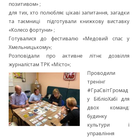
позитивом» ;
для тих, хто полюбляє цікаві запитання, загадки
та таємниці підготували книжкову виставку
«Колесо фортуни» ;
Готувалися до фестивалю «Медовий спас у
Хмельницькому»;
Розповідали про активне літнє дозвілля
журналістам ТРК «Місто»;
Проводили
тренінг
#ГраСвітГромад
у БібліоХабі для
двох команд:
будинку
культури і
управління