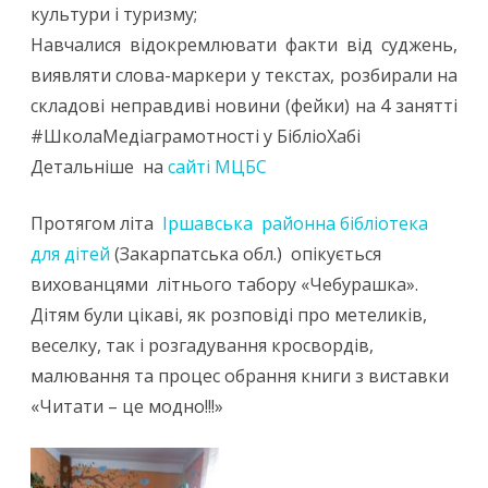
культури і туризму;
Навчалися відокремлювати факти від суджень,
виявляти слова-маркери у текстах, розбирали на
складові неправдиві новини (фейки) на 4 занятті
#ШколаМедіаграмотності у БібліоХабі
Детальніше на
сайті МЦБС
Протягом літа
Іршавська районна бібліотека
для дітей
(Закарпатська обл.) опікується
вихованцями літнього табору «Чебурашка».
Дітям були цікаві, як розповіді про метеликів,
веселку, так і розгадування кросвордів,
малювання та процес обрання книги з виставки
«Читати – це модно!!!»