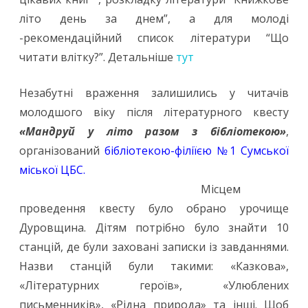
літо день за днем”, а для молоді
-рекомендаційний список літератури “Що
читати влітку?”. Детальніше
тут
Незабутні враження залишились у читачів
молодшого віку після літературного квесту
«Мандруй у літо разом з бібліотекою»
,
організований
бібліотекою-філіїєю №1 Cумської
міської ЦБС.
Місцем
проведення квесту було обрано урочище
Дуровщина. Дітям потрібно було знайти 10
станцій, де були заховані записки із завданнями.
Назви станцій були такими: «Казкова»,
«Літературних героїв», «Улюблених
письменників», «Рідна природа» та інші. Щоб