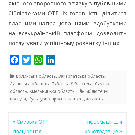
якісного зворотного зв’язку з публічними
бібліотеками ОТГ. Їх готовність ділитися
власними напрацюваннями, здобутками
на всеукраїнській платформі дозволить
послугувати успішному розвитку інших.
F
T
W
Li
ac
w
h
n
e
itt
at
k
Волинська область
,
Закарпатська область
,
Луганська область
,
Публічна бібліотека
,
Сумська
b
er
s
e
область
,
Хмельницька область
Бібліотечні
o
A
dI
послуги
,
Культурно-просвітницька діяльність
o
p
n
k
p
Навігація
Смизька ОТГ
Інформація для
записів
працює над
роботодавців