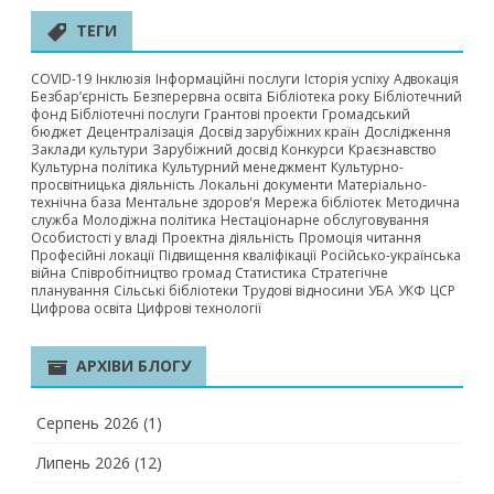
ТЕГИ
COVID-19
Інклюзія
Інформаційні послуги
Історія успіху
Адвокація
Безбар’єрність
Безперервна освіта
Бібліотека року
Бібліотечний
фонд
Бібліотечні послуги
Грантові проекти
Громадський
бюджет
Децентралізація
Досвід зарубіжних країн
Дослідження
Заклади культури
Зарубіжний досвід
Конкурси
Краєзнавство
Культурна політика
Культурний менеджмент
Культурно-
просвітницька діяльність
Локальні документи
Матеріально-
технічна база
Ментальне здоров'я
Мережа бібліотек
Методична
служба
Молодіжна політика
Нестаціонарне обслуговування
Особистості у владі
Проектна діяльність
Промоція читання
Професійні локації
Підвищення кваліфікації
Російсько-українська
війна
Співробітництво громад
Статистика
Стратегічне
планування
Сільські бібліотеки
Трудові відносини
УБА
УКФ
ЦСР
Цифрова освіта
Цифрові технології
АРХІВИ БЛОГУ
Серпень 2026
(1)
Липень 2026
(12)