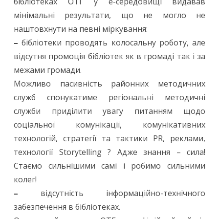
бібліотеках ОТГ у е-середовищі видавав
бібліот
мінімальні результати, що не могло не
ОТГ»
наштовхнути на певні міркування:
(частин
–
бібліотеки проводять колосальну роботу, але
3)
відсутня промоція бібліотек як в громаді так і за
межами громади.
Можливо пасивність районних методичних
служб спонукатиме регіональні методичні
служби приділити увагу питанням щодо
соціальної комунікації, комунікативних
технологій, стратегії та тактики PR, реклами,
технології Storytelling ? Адже знання – сила!
Стаємо сильнішими самі і робимо сильними
колег!
–
відсутність інформаційно-технічного
забезпечення в бібліотеках.