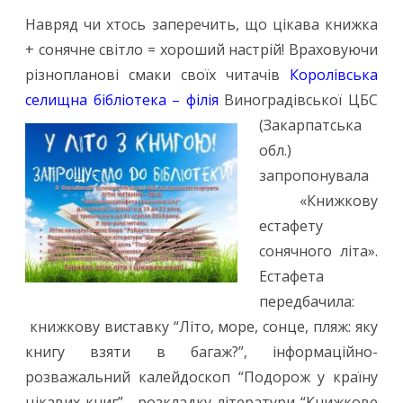
Навряд чи хтось заперечить, що цікава книжка
+ сонячне світло = хороший настрій! Враховуючи
різнопланові смаки своїх читачів
Королівська
селищна бібліотека – філія
Виноградівської ЦБС
(Закарпатська
обл.)
запропонувала
«Книжкову
естафету
сонячного літа».
Естафета
передбачила:
книжкову виставку “Літо, море, сонце, пляж: яку
книгу взяти в багаж?”, інформаційно-
розважальний калейдоскоп “Подорож у країну
цікавих книг” , розкладку літератури “Книжкове