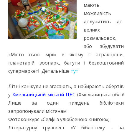
мають
можливість
долучитись до
великх
розмальовок,
або збудувати
«Місто своєї мрії» в якому є атракціони,
планетарій, зоопарк, батути і безкоштовний
супермаркет! Детальніше
тут
Літні канікули не згасають, а набирають обертів
у
Хмельницькій міській ЦБС
(Хмельницька обл.)!
Лише за один тиждень бібліотеки
запропонували містянам :
Фотоконкурс «Селфі з улюбленою книгою»;
Літературну гру-квест «У бібліотеку – за