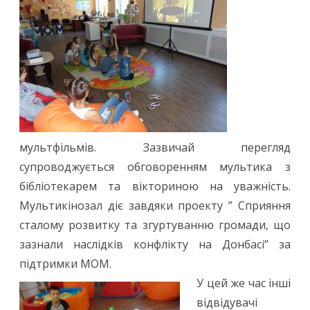
мультфільмів. Зазвичай перегляд
супроводжується обговоренням мультика з
бібліотекарем та вікториною на уважність.
Мультикінозал діє завдяки проекту ” Сприяння
сталому розвитку та згуртуванню громади, що
зазнали наслідків конфлікту на Донбасі” за
підтримки МОМ.
У цей же час інші
відвідувачі