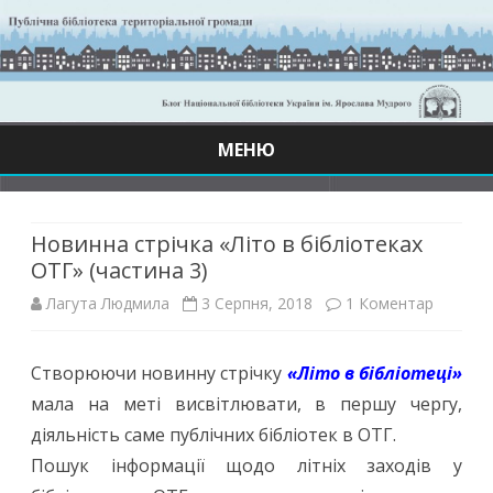
МЕНЮ
Skip
to
content
Новинна стрічка «Літо в бібліотеках
ОТГ» (частина 3)
до
Лагута Людмила
3 Серпня, 2018
1 Коментар
Новинн
Створюючи новинну стрічку
«Літо в бібліотеці»
стрічка
мала на меті висвітлювати, в першу чергу,
«Літо
діяльність саме публічних бібліотек в ОТГ.
в
Пошук інформації щодо літніх заходів у