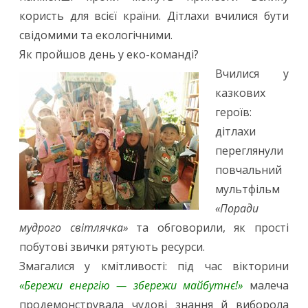
користь для всієї країни. Дітлахи вчилися бути
свідомими та екологічними.
Як пройшов день у еко-команді?
Вчилися у
казкових
героїв:
дітлахи
переглянули
повчальний
мультфільм
«Поради
мудрого світлячка»
та обговорили, як прості
побутові звички рятують ресурси.
Змагалися у кмітливості: під час вікторини
«Бережи енергію — збережи майбутнє!»
малеча
продемонструвала чудові знання й виборола