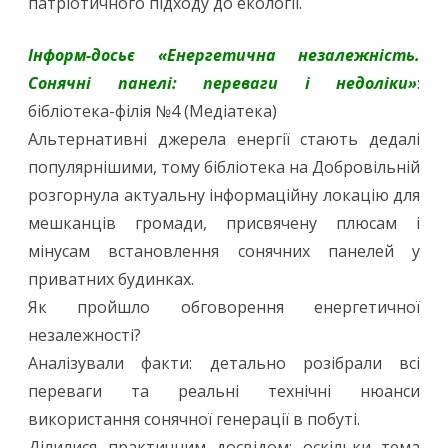
патріотичного підходу до екології.
Інформ-досьє «Енергетична незалежність.
Сонячні панелі: переваги і недоліки»
:
бібліотека-філія №4 (Медіатека)
Альтернативні джерела енергії стають дедалі
популярнішими, тому бібліотека на Добровільній
розгорнула актуальну інформаційну локацію для
мешканців громади, присвячену плюсам і
мінусам встановлення сонячних панелей у
приватних будинках.
Як пройшло обговорення енергетичної
незалежності?
Аналізували факти: детально розібрали всі
переваги та реальні технічні нюанси
використання сонячної генерації в побуті.
Ділилися практичним досвідом: оскільки тема