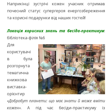
Наприкінці зустрічі кожен учасник отримав
почесний статус супергероя енергозбереження
та корисні подарунки від наших гостей!
Локація корисних знань та бесіда-практикум
:
бібліотека-філія №6
Для
користувачі
в була
розгорнута
тематична
книжкова
виставка-
орієнтир
«Добробут планети: що має знати й може вміти
кожен»
. А під час бесіди-практикуму із