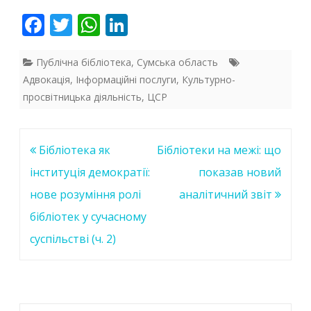
F
T
W
Li
ac
w
h
n
e
itt
at
k
Публічна бібліотека
,
Сумська область
Адвокація
,
Інформаційні послуги
,
Культурно-
b
er
s
e
просвітницька діяльність
,
ЦСР
o
A
dI
o
p
n
Навігація
Бібліотека як
Бібліотеки на межі: що
k
p
записів
інституція демократії:
показав новий
нове розуміння ролі
аналітичний звіт
бібліотек у сучасному
суспільстві (ч. 2)