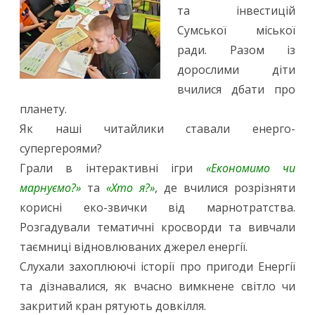
та інвестицій
Сумської міської
ради. Разом із
дорослими діти
вчилися дбати про
планету.
Як наші читайлики ставали енерго-
супергероями?
Грали в інтерактивні ігри
«Економимо чи
марнуємо?»
та
«Хто я?»
, де вчилися розрізняти
корисні еко-звички від марнотратства.
Розгадували тематичні кросворди та вивчали
таємниці відновлюваних джерел енергії.
Слухали захоплюючі історії про пригоди Енергії
та дізнавалися, як вчасно вимкнене світло чи
закритий кран рятують довкілля.