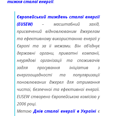
тижня сталої енергії
.
енергоефективності
та
Європейський тиждень сталої енергії
(EUSEW)
– масштабний захід,
стійкості.
присвячений відновлюваним джерелам
Як
та ефективному використанню енергії у
бібліотека
Європі та за її межами. Він об’єднує
включається
державні органи, приватні компанії,
неурядові організації та споживачів
до
задля просування ініціатив з
загальноміських
енергоощадності та популяризації
акцій
поновлюваних джерел для отримання
чистої, безпечної та ефективної енергії.
EUSEW створено Європейською комісією у
2006 році.
Метою
Днів сталої енергії в Україні
є