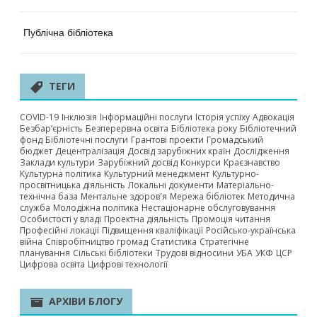
Публічна бібліотека
ТЕГИ
COVID-19
Інклюзія
Інформаційні послуги
Історія успіху
Адвокація
Безбар’єрність
Безперервна освіта
Бібліотека року
Бібліотечний
фонд
Бібліотечні послуги
Грантові проекти
Громадський
бюджет
Децентралізація
Досвід зарубіжних країн
Дослідження
Заклади культури
Зарубіжний досвід
Конкурси
Краєзнавство
Культурна політика
Культурний менеджмент
Культурно-
просвітницька діяльність
Локальні документи
Матеріально-
технічна база
Ментальне здоров'я
Мережа бібліотек
Методична
служба
Молодіжна політика
Нестаціонарне обслуговування
Особистості у владі
Проектна діяльність
Промоція читання
Професійні локації
Підвищення кваліфікації
Російсько-українська
війна
Співробітництво громад
Статистика
Стратегічне
планування
Сільські бібліотеки
Трудові відносини
УБА
УКФ
ЦСР
Цифрова освіта
Цифрові технології
АРХІВИ БЛОГУ