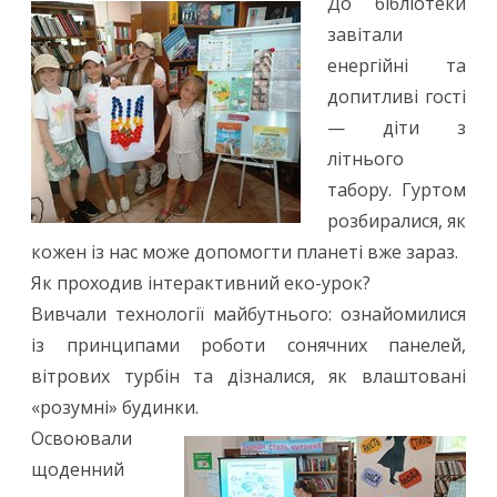
До бібліотеки
завітали
енергійні та
допитливі гості
— діти з
літнього
табору. Гуртом
розбиралися, як
кожен із нас може допомогти планеті вже зараз.
Як проходив інтерактивний еко-урок?
Вивчали технології майбутнього: ознайомилися
із принципами роботи сонячних панелей,
вітрових турбін та дізналися, як влаштовані
«розумні» будинки.
Освоювали
щоденний