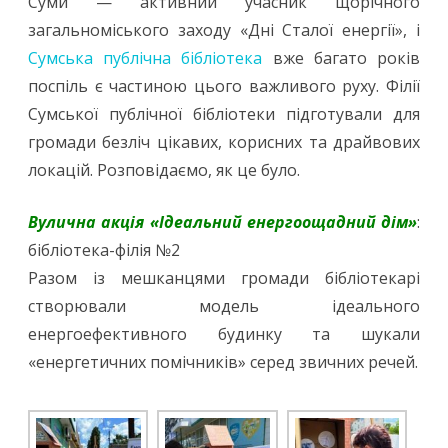
Суми — активний учасник щорічного
загальноміського заходу «Дні Сталої енергії», і
Сумська публічна бібліотека
вже багато років
поспіль є частиною цього важливого руху. Філії
Сумської публічної бібліотеки підготували для
громади безліч цікавих, корисних та драйвових
локацій. Розповідаємо, як це було.
Вулична акція «Ідеальний енергоощадний дім»
:
бібліотека-філія №2
Разом із мешканцями громади бібліотекарі
створювали модель ідеального
енергоефективного будинку та шукали
«енергетичних помічників» серед звичних речей.