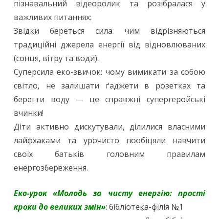
пізнавальний відеоролик та розібралася у
важливих питаннях:
Звідки береться сила: чим відрізняються
традиційні джерела енергії від відновлюваних
(сонця, вітру та води).
Суперсила еко-звичок: чому вимикати за собою
світло, не залишати ґаджети в розетках та
берегти воду — це справжні супергеройські
вчинки!
Діти активно дискутували, ділилися власними
лайфхаками та урочисто пообіцяли навчити
своїх батьків головним правилам
енергозбереження.
Еко-урок «Молодь за чисту енергію: прості
кроки до великих змін»
: бібліотека-філія №1