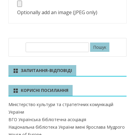
Optionally add an image (JPEG only)
П
о
ш
у
ЗАПИТАННЯ-ВІДПОВІДІ
к
КОРИСНІ ПОСИЛАННЯ
Міністерство культури та стратегічних комунікацій
України
ВГО Українська бібліотечна асоціація
Національна бібліотека України імені Ярослава Мудрого
House of Europe