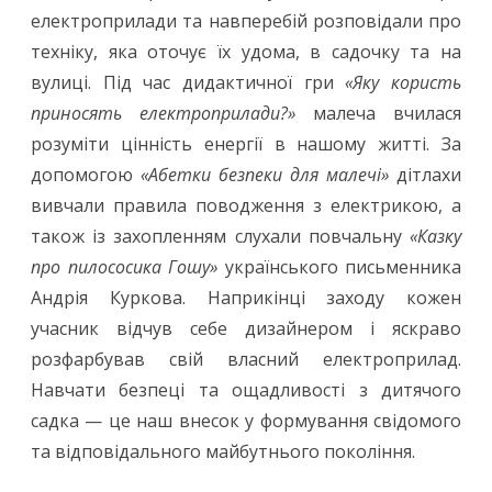
електроприлади та навперебій розповідали про
техніку, яка оточує їх удома, в садочку та на
вулиці. Під час дидактичної гри
«Яку користь
приносять електроприлади?»
малеча вчилася
розуміти цінність енергії в нашому житті. За
допомогою
«Абетки безпеки для малечі»
дітлахи
вивчали правила поводження з електрикою, а
також із захопленням слухали повчальну
«Казку
про пилососика Гошу»
українського письменника
Андрія Куркова. Наприкінці заходу кожен
учасник відчув себе дизайнером і яскраво
розфарбував свій власний електроприлад.
Навчати безпеці та ощадливості з дитячого
садка — це наш внесок у формування свідомого
та відповідального майбутнього покоління.