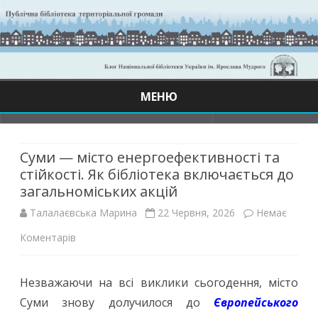
МЕНЮ
Skip
to
content
Суми — місто енергоефективності та
стійкості. Як бібліотека включається до
загальноміських акцій
Талалаєвська Марина
22 Червня, 2026
Немає
до
Коментарів
Суми
Незважаючи на всі виклики сьогодення, місто
—
Суми знову долучилося до
Європейського
місто