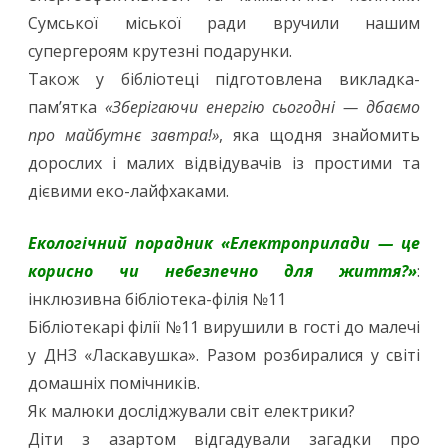
Сумської міської ради вручили нашим
супергероям крутезні подарунки.
Також у бібліотеці підготовлена викладка-
пам’ятка
«Зберігаючи енергію сьогодні — дбаємо
про майбутнє завтра!»
, яка щодня знайомить
дорослих і малих відвідувачів із простими та
дієвими еко-лайфхаками.
Екологічний порадник «Електроприлади — це
корисно чи небезпечно для життя?»
:
інклюзивна бібліотека-філія №11
Бібліотекарі філії №11 вирушили в гості до малечі
у ДНЗ «Ласкавушка». Разом розбиралися у світі
домашніх помічників.
Як малюки досліджували світ електрики?
Діти з азартом відгадували загадки про