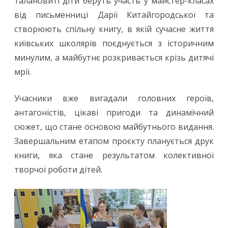
талановиті діти беруть участь у майстер-класах
від письменниці Дарії Китайгородської та
створюють спільну книгу, в якій сучасне життя
київських школярів поєднується з історичним
минулим, а майбутнє розкривається крізь дитячі
мрії.
Учасники вже вигадали головних героїв,
антагоністів, цікаві пригоди та динамічний
сюжет, що стане основою майбутнього видання.
Завершальним етапом проєкту планується друк
книги, яка стане результатом колективної
творчої роботи дітей.