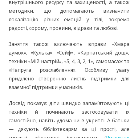
внутрішнього ресурсу та захищеності, а також
методики, що допомагають визначити
локалізацію різних емоцій у тілі, зокрема
радості, сорому, провини, відрази та любові.
Заняття також включають вправи «Хмара
думок», «Кулька», «Сейф», «Карпатський дощ»,
техніки «Мій настрій», «5, 4, 3, 2, 1», самомасаж та
«Напруга розслаблення». Особливу увагу
приділено створенню листів підтримки для
взаємної підтримки учасників.
Досвід показує: діти швидко запам’ятовують ці
техніки й починають застосовувати їх
самостійно, навіть удома чи в укритті. А батьки
— дякують бібліотекарям за ці прості, але
справді ефективні інструменти (
Розвиток