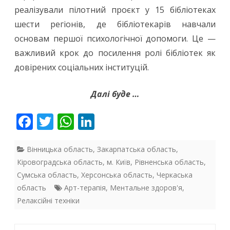
реалізували пілотний проєкт у 15 бібліотеках
шести регіонів, де бібліотекарів навчали
основам першої психологічної допомоги. Це —
важливий крок до посилення ролі бібліотек як
довірених соціальних інституцій.
Далі буде …
F
T
W
Li
ac
w
h
n
e
itt
at
k
Вінницька область
,
Закарпатська область
,
Кіровоградська область
,
м. Київ
,
Рівненська область
,
b
er
s
e
Сумська область
,
Херсонська область
,
Черкаська
o
A
dI
область
Арт-терапія
,
Ментальне здоров'я
,
o
p
n
Релаксійні техніки
k
p