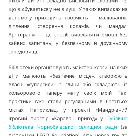
Інколи дитині складно висловити словами те,
роль
що відбувається у неї в душі. У таких випадках на
допомогу приходить творчість — малювання,
публічної
ліплення, створення колажів чи мандал.
бібліотеки
Арттерапія — це спосіб вивільнити емоції без
в
зайвих запитань, у безпечному й дружньому
подоланні
середовищі.
травматичного
Бібліотеки організовують майстер-класи, на яких
досвіду
діти малюють «безпечне місце», створюють
війни
власні «суперсили» з глини або складають із
кольорового паперу мапу своїх мрій. Такі
(ч.
практики вже стали регулярними в багатьох
2)
містах. Наприклад, у проєкті «Мандрівний
ігровий простір «Караван пригод» у
Публічна
бібліотека Чорнобаївської селищної ради
(за
підтримки LEGO Foundation) діти через гру та