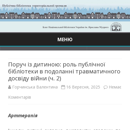
МЕНЮ
Skip
to
content
Поруч із дитиною: роль публічної
бібліотеки в подоланні травматичного
досвіду війни (ч. 2)
Горчинська Валентина
16 Вересня, 2025
Немає
до
Коментарів
Поруч
Арттерапія
із
дитиною: