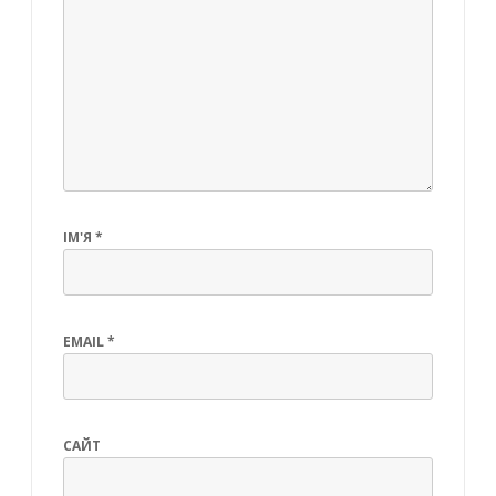
ІМ'Я
*
EMAIL
*
САЙТ