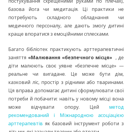
постукування схрещеними руками по плечах),
базова йога чи медитація. Ці практики не
потребують складного обладнання чи
медичного персоналу, але дають змогу дитині
краще впоратися з емоційними сплесками.
Багато бібліотек практикують арттерапевтичні
заняття
«Малювання «безпечного місця»
, де
діти малюють своє уявне «безпечне місце» —
реальне чи вигадане. Це може бути дім,
казковий ліс, простір з рідними або тваринами.
Ця вправа допомагає дитині сформулювати свої
потреби й побачити: навіть у новому місці вона
може відчувати опору. Цей
метод
рекомендований і Міжнародною асоціацією
арттерапевтів
як базовий інструмент роботи з
дітьми, які зазнали травми або втрати.