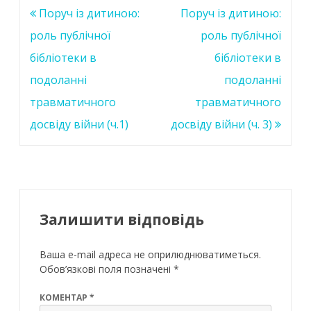
Навігація
Поруч із дитиною:
Поруч із дитиною:
записів
роль публічної
роль публічної
бібліотеки в
бібліотеки в
подоланні
подоланні
травматичного
травматичного
досвіду війни (ч.1)
досвіду війни (ч. 3)
Залишити відповідь
Ваша e-mail адреса не оприлюднюватиметься.
Обов’язкові поля позначені
*
КОМЕНТАР
*