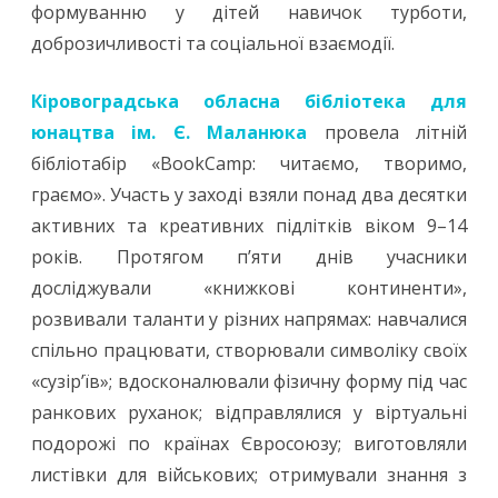
формуванню у дітей навичок турботи,
доброзичливості та соціальної взаємодії.
Кіровоградська обласна бібліотека для
юнацтва ім. Є. Маланюка
провела літній
бібліотабір «BookCamp: читаємо, творимо,
граємо». Участь у заході взяли понад два десятки
активних та креативних підлітків віком 9–14
років. Протягом п’яти днів учасники
досліджували «книжкові континенти»,
розвивали таланти у різних напрямах: навчалися
спільно працювати, створювали символіку своїх
«сузір’їв»; вдосконалювали фізичну форму під час
ранкових руханок; відправлялися у віртуальні
подорожі по країнах Євросоюзу; виготовляли
листівки для військових; отримували знання з