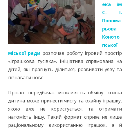
ека ім
С. І.
Понома
рьова
Коното
пської
міської ради
розпочав роботу ігровий простір
«Іграшкова тусівка». Ініціатива спрямована на
дітей, які прагнуть ділитися, розвивати уяву та
пізнавати нове.
Проєкт передбачає можливість обміну: кожна
дитина може принести чисту та охайну іграшку,
якою вже не користується, та отримати
натомість іншу. Такий формат сприяє не лише
раціональному використанню іграшок, а й