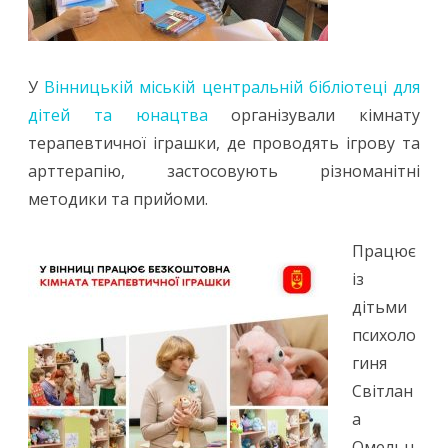
У
Вінницькій міській центральній бібліотеці для
дітей та юнацтва
організували кімнату
терапевтичної іграшки, де проводять ігрову та
арттерапію, застосовують різноманітні
методики та прийоми.
Працює
із
дітьми
психоло
гиня
Світлан
а
Омельн