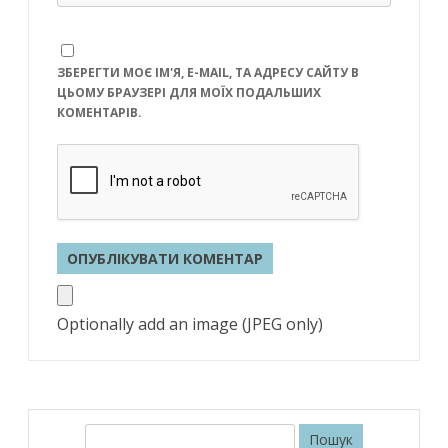
ЗБЕРЕГТИ МОЄ ІМ'Я, E-MAIL, ТА АДРЕСУ САЙТУ В
ЦЬОМУ БРАУЗЕРІ ДЛЯ МОЇХ ПОДАЛЬШИХ
КОМЕНТАРІВ.
Optionally add an image (JPEG only)
П