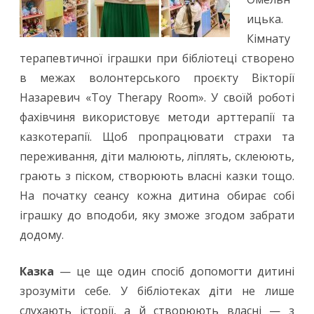
ицька.
Кімнату
терапевтичної іграшки при бібліотеці створено
в межах волонтерського проєкту Вікторії
Назаревич «Toy Therapy Room». У своїй роботі
фахівчиня використовує методи арттерапії та
казкотерапії. Щоб пропрацювати страхи та
переживання, діти малюють, ліплять, склеюють,
грають з піском, створюють власні казки тощо.
На початку сеансу кожна дитина обирає собі
іграшку до вподоби, яку зможе згодом забрати
додому.
Казка
— це ще один спосіб допомогти дитині
зрозуміти себе. У бібліотеках діти не лише
слухають історії, а й створюють власні — з