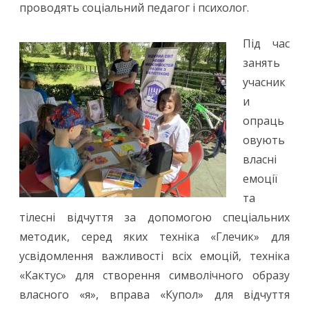
проводять соціальний педагог і психолог.
Під час
занять
учасник
и
опраць
овують
власні
емоції
та
тілесні відчуття за допомогою спеціальних
методик, серед яких техніка «Глечик» для
усвідомлення важливості всіх емоцій, техніка
«Кактус» для створення символічного образу
власного «я», вправа «Купол» для відчуття