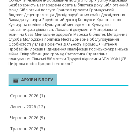
COVID-19
Інклюзія
Інформаційні послуги
Історія успіху
Адвокація
Безбар’єрність
Безперервна освіта
Бібліотека року
Бібліотечний
фонд
Бібліотечні послуги
Грантові проекти
Громадський
бюджет
Децентралізація
Досвід зарубіжних країн
Дослідження
Заклади культури
Зарубіжний досвід
Конкурси
Краєзнавство
Культурна політика
Культурний менеджмент
Культурно-
просвітницька діяльність
Локальні документи
Матеріально-
технічна база
Ментальне здоров'я
Мережа бібліотек
Методична
служба
Молодіжна політика
Нестаціонарне обслуговування
Особистості у владі
Проектна діяльність
Промоція читання
Професійні локації
Підвищення кваліфікації
Російсько-українська
війна
Співробітництво громад
Статистика
Стратегічне
планування
Сільські бібліотеки
Трудові відносини
УБА
УКФ
ЦСР
Цифрова освіта
Цифрові технології
АРХІВИ БЛОГУ
Серпень 2026
(1)
Липень 2026
(12)
Червень 2026
(9)
Травень 2026
(5)