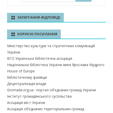
о
ш
у
ЗАПИТАННЯ-ВІДПОВІДІ
к
КОРИСНІ ПОСИЛАННЯ
Міністерство культури та стратегічних комунікацій
України
ВГО Українська бібліотечна асоціація
Національна бібліотека України імені Ярослава Мудрого
House of Europe
Бібліотечному фахівцю
Децентралізація влади
Gromada.org.ua : портал об’єднаних громад України
Інститут громадянського суспільства
Асоціація міст України
Асоціація об’єднаних територіальних громад