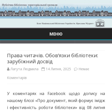
МЕНЮ
Skip
to
content
Права читачів. Обов’язки бібліотеки:
зарубіжний досвід
Лагута Людмила
14 Липня, 2025
Немає
до
Коментарів
Права
У коментарях на Facebook щодо допису на
читачів.
нашому блозі «Про документ, який формує імідж
Обов’язки
і ефективність роботи бібліотеки» від 08 липня