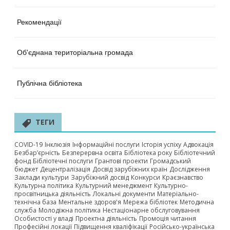
Рекомендації
Об'єднана територіальна громада
Публічна бібліотека
ТЕГИ
COVID-19
Інклюзія
Інформаційні послуги
Історія успіху
Адвокація
Безбар’єрність
Безперервна освіта
Бібліотека року
Бібліотечний
фонд
Бібліотечні послуги
Грантові проекти
Громадський
бюджет
Децентралізація
Досвід зарубіжних країн
Дослідження
Заклади культури
Зарубіжний досвід
Конкурси
Краєзнавство
Культурна політика
Культурний менеджмент
Культурно-
просвітницька діяльність
Локальні документи
Матеріально-
технічна база
Ментальне здоров'я
Мережа бібліотек
Методична
служба
Молодіжна політика
Нестаціонарне обслуговування
Особистості у владі
Проектна діяльність
Промоція читання
Професійні локації
Підвищення кваліфікації
Російсько-українська