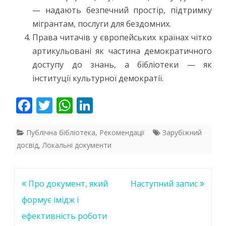
— надають безпечний простір, підтримку
мігрантам, послуги для бездомних.
Права читачів у європейських країнах чітко
артикульовані як частина демократичного
доступу до знань, а бібліотеки — як
інституції культурної демократії.
F
T
W
Li
ac
w
h
n
e
itt
at
k
Публічна бібліотека
,
Рекомендації
Зарубіжний
досвід
,
Локальні документи
b
er
s
e
o
A
dI
o
p
n
Навігація
Про документ, який
Наступний запис
k
p
записів
формує імідж і
ефективність роботи