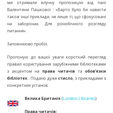
бібліотеки:
ми отримали влучну пропозицію від пані
Валентини Пашкової : «Варто було би навести
зарубіжний
також інші приклади, не лише ті, що сфокусовані
досвід
на заборонах. Для різнобічного розгляду
питання».
Заповнюємо пробіл.
Пропоную до вашої уваги короткий перегляд
правил користування зарубіжними бібліотеками
з акцентом на
права читачів
та
обов’язки
бібліотек
. Подано дуже
стисло
, з прикладами з
конкретних установ:
Велика Британія
(
London Libraries
)
Права читачів: