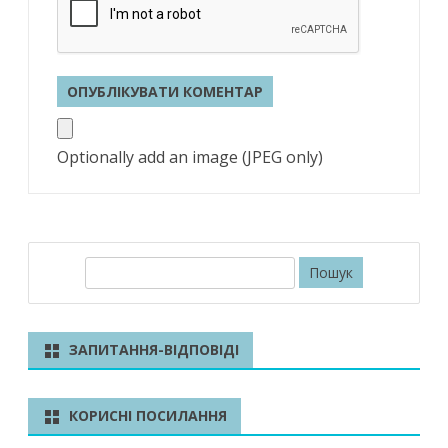
Optionally add an image (JPEG only)
П
о
ш
у
ЗАПИТАННЯ-ВІДПОВІДІ
к
КОРИСНІ ПОСИЛАННЯ