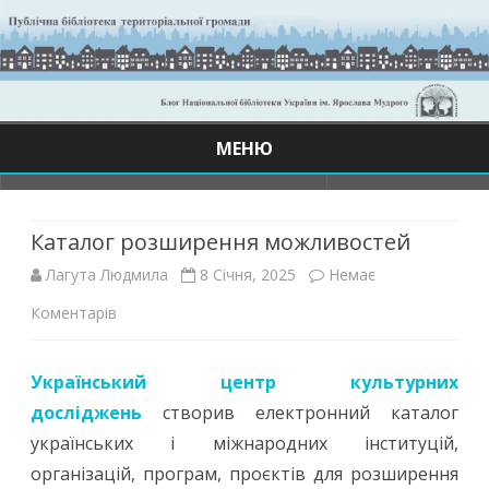
МЕНЮ
Skip
to
content
Каталог розширення можливостей
Лагута Людмила
8 Січня, 2025
Немає
до
Коментарів
Каталог
Український центр культурних
розширення
досліджень
створив електронний каталог
можливостей
українських і міжнародних інституцій,
організацій, програм, проєктів для розширення