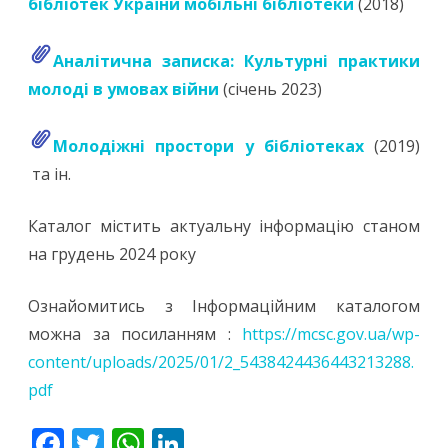
бібліотек України мобільні бібліотеки
(2018)
Аналітична записка: Культурні практики
молоді в умовах війни
(січень 2023)
Молодіжні простори у бібліотеках
(2019)
та ін.
Каталог містить актуальну інформацію станом
на грудень 2024 року
Ознайомитись з Інформаційним каталогом
можна за посиланням :
https://mcsc.gov.ua/wp-
content/uploads/2025/01/2_5438424436443213288.
pdf
F
T
W
Li