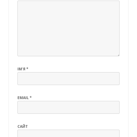
ІМ'Я
*
EMAIL
*
САЙТ