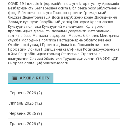
COVID-19
Інклюзія
Інформаційні послуги
Історія успіху
Адвокація
Безбар’єрність
Безперервна освіта
Бібліотека року
Бібліотечний
фонд
Бібліотечні послуги
Грантові проекти
Громадський
бюджет
Децентралізація
Досвід зарубіжних країн
Дослідження
Заклади культури
Зарубіжний досвід
Конкурси
Краєзнавство
Культурна політика
Культурний менеджмент
Культурно-
просвітницька діяльність
Локальні документи
Матеріально-
технічна база
Ментальне здоров'я
Мережа бібліотек
Методична
служба
Молодіжна політика
Нестаціонарне обслуговування
Особистості у владі
Проектна діяльність
Промоція читання
Професійні локації
Підвищення кваліфікації
Російсько-українська
війна
Співробітництво громад
Статистика
Стратегічне
планування
Сільські бібліотеки
Трудові відносини
УБА
УКФ
ЦСР
Цифрова освіта
Цифрові технології
АРХІВИ БЛОГУ
Серпень 2026
(2)
Липень 2026
(12)
Червень 2026
(9)
Травень 2026
(5)