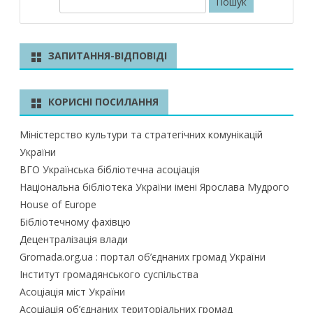
о
ш
у
ЗАПИТАННЯ-ВІДПОВІДІ
к
КОРИСНІ ПОСИЛАННЯ
Міністерство культури та стратегічних комунікацій
України
ВГО Українська бібліотечна асоціація
Національна бібліотека України імені Ярослава Мудрого
House of Europe
Бібліотечному фахівцю
Децентралізація влади
Gromada.org.ua : портал об’єднаних громад України
Інститут громадянського суспільства
Асоціація міст України
Асоціація об’єднаних територіальних громад