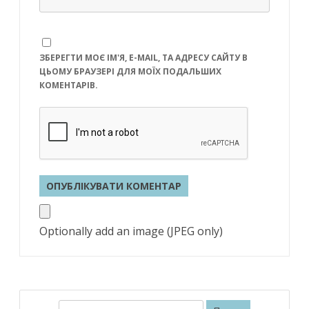
ЗБЕРЕГТИ МОЄ ІМ'Я, E-MAIL, ТА АДРЕСУ САЙТУ В
ЦЬОМУ БРАУЗЕРІ ДЛЯ МОЇХ ПОДАЛЬШИХ
КОМЕНТАРІВ.
Optionally add an image (JPEG only)
П