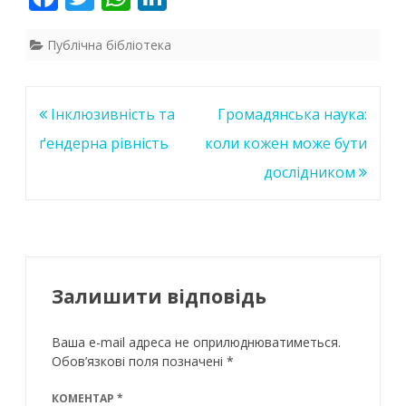
ac
w
h
n
e
itt
at
k
Публічна бібліотека
b
er
s
e
o
A
dI
Навігація
Інклюзивність та
Громадянська наука:
o
p
n
записів
ґендерна рівність
коли кожен може бути
k
p
дослідником
Залишити відповідь
Ваша e-mail адреса не оприлюднюватиметься.
Обов’язкові поля позначені
*
КОМЕНТАР
*