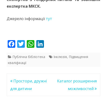
експертка МКСК.
Джерело інформації
тут
F
T
W
Li
ac
w
h
n
e
itt
at
k
Публічна бібліотека
Інклюзія
,
Підвищення
кваліфікації
b
er
s
e
o
A
dI
o
p
n
Навігація
Простори, дружні
Каталог розширення
k
p
записів
для дитини
можливостей