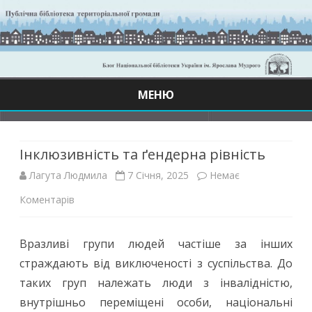
МЕНЮ
Skip
to
content
Інклюзивність та ґендерна рівність
Лагута Людмила
7 Січня, 2025
Немає
до
Коментарів
Інклюзивність
Вразливі групи людей частіше за інших
та
страждають від виключеності з суспільства. До
ґендерна
таких груп належать люди з інвалідністю,
рівність
внутрішньо переміщені особи, національні