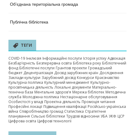
Об'єднана територіальна громада
Публічна бібліотека
ТЕГИ
COVID-19
Інклюзія
Інформаційні послуги
Історія успіху
Адвокація
Безбар’єрність
Безперервна освіта
Бібліотека року
Бібліотечний
фонд
Бібліотечні послуги
Грантові проекти
Громадський
бюджет
Децентралізація
Досвід зарубіжних країн
Дослідження
Заклади культури
Зарубіжний досвід
Конкурси
Краєзнавство
Культурна політика
Культурний менеджмент
Культурно-
просвітницька діяльність
Локальні документи
Матеріально-
технічна база
Ментальне здоров'я
Мережа бібліотек
Методична
служба
Молодіжна політика
Нестаціонарне обслуговування
Особистості у владі
Проектна діяльність
Промоція читання
Професійні локації
Підвищення кваліфікації
Російсько-українська
війна
Співробітництво громад
Статистика
Стратегічне
планування
Сільські бібліотеки
Трудові відносини
УБА
УКФ
ЦСР
Цифрова освіта
Цифрові технології