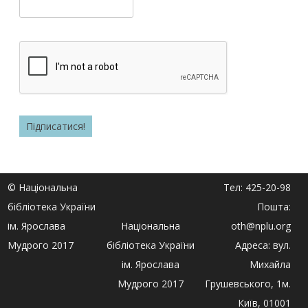
© Національна
Тел: 425-20-98
бібліотека України
Пошта:
ім. Ярослава
Національна
oth@nplu.org
Мудрого 2017
бібліотека України
Адреса: вул.
ім. Ярослава
Михайла
Мудрого 2017
Грушевського, 1м.
Київ, 01001