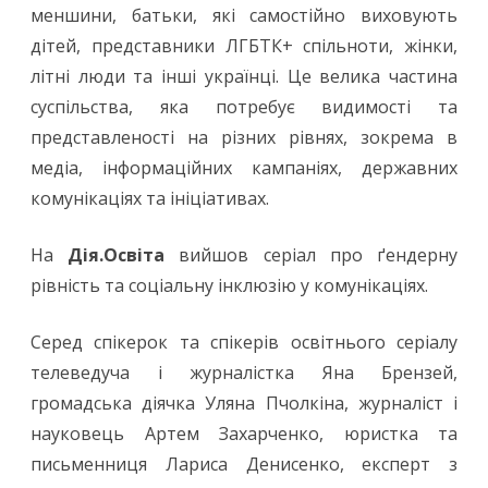
меншини, батьки, які самостійно виховують
дітей, представники ЛГБТК+ спільноти, жінки,
літні люди та інші українці. Це велика частина
суспільства, яка потребує видимості та
представленості на різних рівнях, зокрема в
медіа, інформаційних кампаніях, державних
комунікаціях та ініціативах.
На
Дія.Освіта
вийшов серіал про ґендерну
рівність та соціальну інклюзію у комунікаціях.
Серед спікерок та спікерів освітнього серіалу
телеведуча і журналістка Яна Брензей,
громадська діячка Уляна Пчолкіна, журналіст і
науковець Артем Захарченко, юристка та
письменниця Лариса Денисенко, експерт з