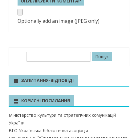
Optionally add an image (JPEG only)
П
о
ш
у
ЗАПИТАННЯ-ВІДПОВІДІ
к
КОРИСНІ ПОСИЛАННЯ
Міністерство культури та стратегічних комунікацій
України
ВГО Українська бібліотечна асоціація