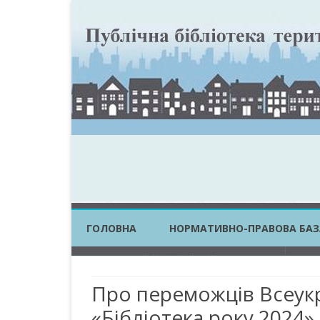
ГОЛОВНА
НОРМАТИВНО-ПРАВОВА БАЗ
ЗАКОНИ УКРАЇНИ
Про переможців Всеукр
ПОСТАНОВИ КМУ
«Бібліотека року 2024»
НАКАЗИ ЦОВВ