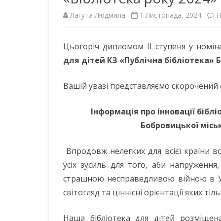
Лагута Людмила
1 Листопада, 2024
Н
ІНШІ НПА
Цьогоріч дипломом ІІ ступеня у номіна
для дітей КЗ «Публічна бібліотека» Б
Вашій увазі представляємо скорочений 
Інформація про інновації бібл
Бобровицької міськ
Впродовж нелегких для всієї країни в
усіх зусиль для того, аби напруження
страшною несправедливою війною в Укр
світогляд та ціннісні орієнтації яких т
Наша бібліотека для дітей розміще