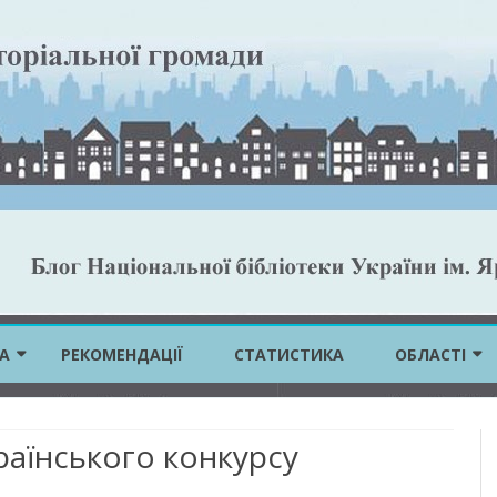
Skip
to
А
РЕКОМЕНДАЦІЇ
СТАТИСТИКА
ОБЛАСТІ
content
ВІННИЦЬКА 
аїнського конкурсу
ВОЛИНСЬКА 
ДНІПРОПЕТР