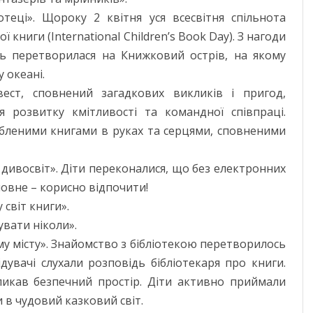
отеці». Щороку 2 квітня уся всесвітня спільнота
книги (International Children’s Book Day). З нагоди
ень перетворилася на Книжковий острів, на якому
 океані.
вест, сповнений загадкових викликів і пригод,
 розвитку кмітливості та командної співпраці.
юбленими книгами в руках та серцями, сповненими
дивосвіт». Діти переконалися, що без електронних
ловне – корисно відпочити!
світ книги».
увати ніколи».
у місту». Знайомство з бібліотекою перетворилось
дувачі слухали розповідь бібліотекаря про книги.
ликав безпечний простір. Діти активно приймали
и в чудовий казковий світ.