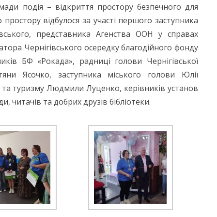
ЧЕРНІГІВСЬК
омади подія – відкриття простору безпечного для
о простору відбулося за участі першого заступника
вського, представника Агенства ООН у справах
натора Чернігівського осередку благодійного фонду
иків БФ «Рокада», радниці голови Чернігівської
етяни Ясочко, заступника міського голови Юлії
и та туризму Людмили Луценко, керівників установ
ди, читачів та добрих друзів бібліотеки.