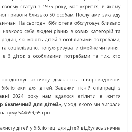
МИКОЛАЇВСЬ
 своєму статусі з 1975 року, має укриття, в якому
ОДЕСЬКА ОБ
ої тривоги близько 50 особам. Послугами закладу
иччан. На сьогодні бібліотека обслуговує близько
ПОЛТАВСЬКА
и навколо себе людей різних вікових категорій та
РІВНЕНСЬКА 
 родин, які мають дітей з особливими потребами,
 та соціалізацію, популяризувати сімейне читання.
СУМСЬКА ОБ
и є 6 діток з особливими потребами та тих, хто
ТЕРНОПІЛЬСЬ
ХАРКІВСЬКА 
 продовжує активну діяльність із впровадження
ХЕРСОНСЬКА 
ібліотеки для дітей. Завдяки тісній співпраці з
авні 2024 року нам вдалося втілити в життя
ХМЕЛЬНИЦЬК
ір безпечний для дітей»,
у ході якого ми виграли
ЧЕРКАСЬКА О
а суму 544699,65 грн.
ЧЕРНІВЕЦЬКА
у дітей у бібліотеці для дітей відбулась значна