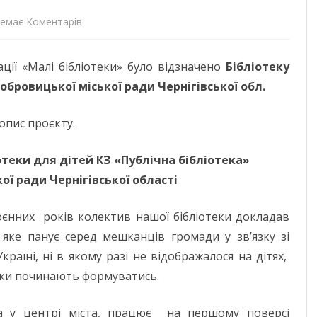
до
емає Коментарів
ДОНЕЦЬКА О
Про
ЖИТОМИРСЬК
ції «Малі бібліотеки» було відзначено
Бібліотеку
переможців
обровицької міської ради Чернігівської обл.
ЗАКАРПАТСЬК
Всеукраїнського
ЗАПОРІЗЬКА 
конкурсу
опис проєкту.
«Бібліотека
ІВАНО-ФРАНК
іотеки для дітей КЗ «Публічна бібліотека»
року
М. КИЇВ
ої ради Чернігівської області
2024»
КИЇВСЬКА ОБ
оєнних років колектив нашої бібліотеки докладав
КІРОВОГРАДС
, яке панує серед мешканців громади у зв’язку зі
аїні, ні в якому разі не відображалося на дітях,
ЛУГАНСЬКА О
ільки починають формуватись.
ЛЬВІВСЬКА О
на у центрі міста, працює на першому поверсі