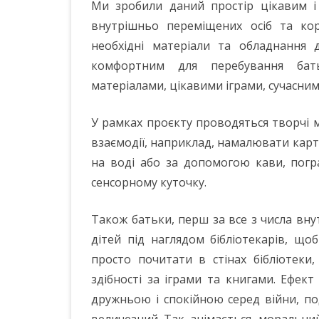
Ми зробили даний простір цікавим і 
внутрішньо переміщених осіб та ко
необхідні матеріали та обладнання 
комфортним для перебування бать
матеріалами, цікавими іграми, сучасним
У рамках проєкту проводяться творчі м
взаємодії, наприклад, намалювати кар
на воді або за допомогою кави, погра
сенсорному куточку.
Також батьки, перш за все з числа вн
дітей під наглядом бібліотекарів, щ
просто почитати в стінах бібліотеки
здібності за іграми та книгами. Ефе
дружньою і спокійною серед війни, по
величезний. Так, знімається моральний