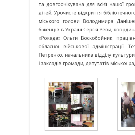
та довгоочікувана для всієї нашої гр
дітей. Урочисте відкриття бібліотечног
міського голови Володимира Даніше
біженців в Україні Сергія Реви, коорди
«Рокада» Ольги Воскобойник, працівн
обласної військової адміністрації Т
Петренко, начальника відділу культур
і закладів громади, депутатів міської ра