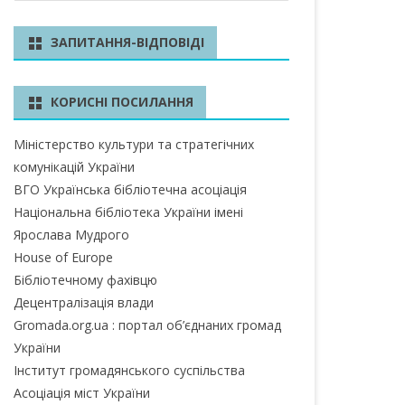
ш
у
БЛАСТЬ
ЗАПИТАННЯ-ВІДПОВІДІ
к
А ОБЛАСТЬ
КОРИСНІ ПОСИЛАННЯ
А ОБЛАСТЬ
Міністерство культури та стратегічних
ОБЛАСТЬ
комунікацій України
ІВСЬКА ОБЛАСТЬ
ВГО Українська бібліотечна асоціація
Національна бібліотека України імені
Ярослава Мудрого
House of Europe
ЛАСТЬ
Бібліотечному фахівцю
ЬКА ОБЛАСТЬ
Децентралізація влади
Gromada.org.ua : портал об’єднаних громад
БЛАСТЬ
України
Інститут громадянського суспільства
БЛАСТЬ
Асоціація міст України