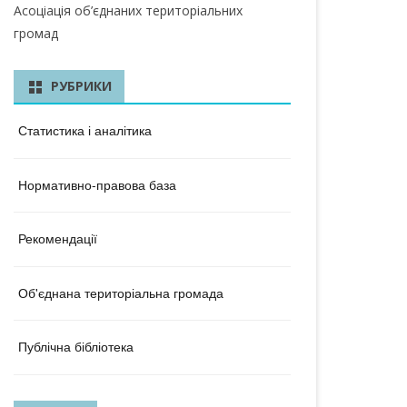
КА ОБЛАСТЬ
Асоціація об’єднаних територіальних
громад
ЛАСТЬ
 ОБЛАСТЬ
РУБРИКИ
ОБЛАСТЬ
Статистика і аналітика
ЛАСТЬ
Нормативно-правова база
КА ОБЛАСТЬ
ОБЛАСТЬ
Рекомендації
ОБЛАСТЬ
Об'єднана територіальна громада
А ОБЛАСТЬ
БЛАСТЬ
Публічна бібліотека
 ОБЛАСТЬ