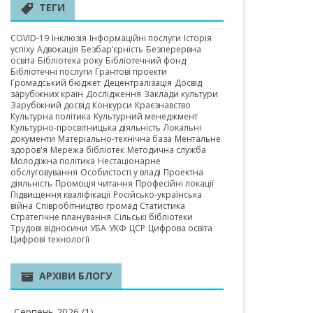
А ОБЛАСТЬ
ТЕГИ
COVID-19
Інклюзія
Інформаційні послуги
Історія
успіху
Адвокація
Безбар’єрність
Безперервна
освіта
Бібліотека року
Бібліотечний фонд
Бібліотечні послуги
Грантові проекти
Громадський бюджет
Децентралізація
Досвід
зарубіжних країн
Дослідження
Заклади культури
Зарубіжний досвід
Конкурси
Краєзнавство
Культурна політика
Культурний менеджмент
Культурно-просвітницька діяльність
Локальні
документи
Матеріально-технічна база
Ментальне
здоров'я
Мережа бібліотек
Методична служба
Молодіжна політика
Нестаціонарне
обслуговування
Особистості у владі
Проектна
діяльність
Промоція читання
Професійні локації
Підвищення кваліфікації
Російсько-українська
війна
Співробітництво громад
Статистика
Стратегічне планування
Сільські бібліотеки
Трудові відносини
УБА
УКФ
ЦСР
Цифрова освіта
Цифрові технології
АРХІВИ БЛОГУ
Серпень 2026
(1)