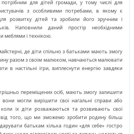
потрібним для дітей громади, у тому числі для
ристувачів з особливими потребами, в якому є
для розвитку дітей та зробили його зручним і
ків. Наповнили даний простір необхідними
и меблями і технікою.
айстерні, де діти спільно з батьками мають змогу
тину разом з своїм малюком, навчаються малювати
ти в настільні ігри, виплеснути енергію завдяки
утрішньо переміщених осіб, мають змогу залишити
об вони могли вирішити свої нагальні справи або
, коли їх діти розважаються та розвивають свої
кт від того, що ми зможемо зробити родину більш
дарувати батькам кілька годин «для себе» гостро
 тиск щодо відповідальності за дитину, надається