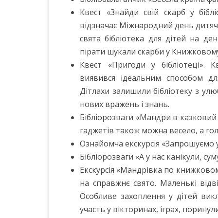
Квест «Знайди свій скарб у біблі
відзначає Міжнародний день дитячої 
свята бібліотека для дітей на д
пірати шукали скарби у Книжковому
Квест «Пригоди у бібліотеці». К
виявився ідеальним способом для
Дітлахи залишили бібліотеку з ул
нових вражень і знань.
Бібліорозваги «Мандри в казковий 
гаджетів також можна весело, а го
Ознайомча екскурсія «Запрошуємо у 
Бібліорозваги «А у нас канікули, сум
Екскурсія «Мандрівка по книжковом
на справжнє свято. Маленькі відві
Особливе захоплення у дітей вик
участь у вікторинах, іграх, поринул