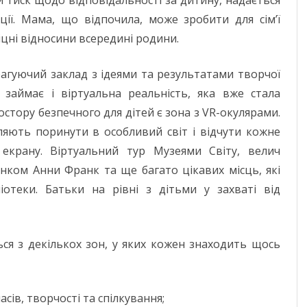
ції. Мама, що відпочила, може зробити для сім’ї
іцні відносини всередині родини.
реагуючий заклад з ідеями та результатами творчої
е займає і віртуальна реальність, яка вже стала
тору безпечного для дітей є зона з VR-окулярами.
ляють поринути в особливий світ і відчути кожне
екрану. Віртуальний тур Музеями Світу, велич
нком Анни Франк та ще багато цікавих місць, які
іотеки. Батьки на рівні з дітьми у захваті від
ься з декількох зон, у яких кожен знаходить щось
сів, творчості та спілкування;