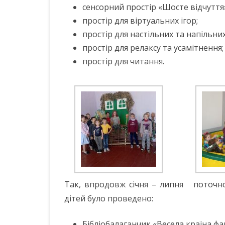
сенсорний простір «Шосте відчуття
простір для віртуальних ігор;
простір для настільних та напільних
простір для релаксу та усамітнення;
простір для читання.
Так, впродовж січня – липня поточно
дітей було проведено:
Бібліобалаганчик «Весела країна фа