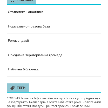
Статистика і аналітика
Нормативно-правова база
Рекомендації
Об'єднана територіальна громада
Публічна бібліотека
ТЕГИ
COVID-19
Інклюзія
Інформаційні послуги
Історія успіху
Адвокація
Безбар’єрність
Безперервна освіта
Бібліотека року
Бібліотечний
фонд
Бібліотечні послуги
Грантові проекти
Громадський