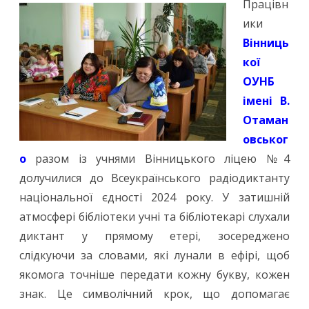
Працівн
ики
Вінниць
кої
ОУНБ
імені В.
Отаман
овськог
о
разом із учнями Вінницького ліцею №4
долучилися до Всеукраїнського радіодиктанту
національної єдності 2024 року. У затишній
атмосфері бібліотеки учні та бібліотекарі слухали
диктант у прямому етері, зосереджено
слідкуючи за словами, які лунали в ефірі, щоб
якомога точніше передати кожну букву, кожен
знак. Це символічний крок, що допомагає