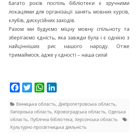
багато років поспіль бібліотеки є зручними
локаціями для організації занять мовних курсів,
клубів, дискусійних заходів.
Разом ми будуємо міцну мовну спільноту та
зберігаємо єдність, яка завжди була і є однією з
найцінніших рис нашого народу. Отже
тримаймося, адже у єдності – наша сила!
F
T
W
Li
ac
w
h
n
e
itt
at
k
Вінницька область
,
Дніпропетровська область
,
Запорізька область
,
Кіровоградська область
,
Одеська
b
er
s
e
область
,
Публічна бібліотека
,
Херсонська область
o
A
dI
Культурно-просвітницька діяльність
o
p
n