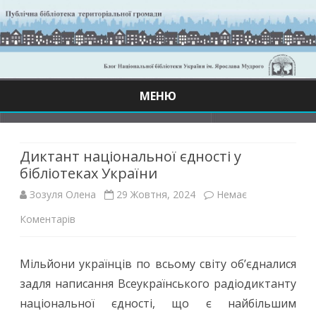
МЕНЮ
Skip
to
content
Диктант національної єдності у
бібліотеках України
Зозуля Олена
29 Жовтня, 2024
Немає
до
Коментарів
Диктант
Мільйони українців по всьому світу об’єдналися
національної
задля написання Всеукраїнського радіодиктанту
єдності
національної єдності, що є найбільшим