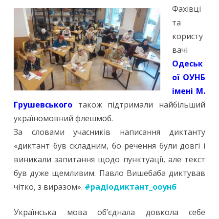
Фахівці
та
користу
вачі
Одеськ
ої ОУНБ
імені М.
Грушевського
також підтримали найбільший
україномовний флешмоб.
За словами учасників написання диктанту
«диктант був складним, бо речення були довгі і
виникали запитання щодо пунктуації, але текст
був дуже щемливим. Павло Вишебаба диктував
чітко, з виразом».
#радіодиктант_ооунб
Українська мова об’єднала довкола себе