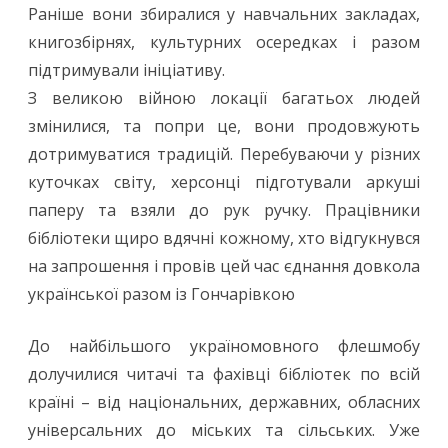
Раніше вони збиралися у навчальних закладах,
книгозбірнях, культурних осередках і разом
підтримували ініціативу.
З великою війною локації багатьох людей
змінилися, та попри це, вони продовжують
дотримуватися традицій. Перебуваючи у різних
куточках світу, херсонці підготували аркуші
паперу та взяли до рук ручку. Працівники
бібліотеки щиро вдячні кожному, хто відгукнувся
на запрошення і провів цей час єднання довкола
української разом із Гончарівкою
До найбільшого україномовного флешмобу
долучилися читачі та фахівці бібліотек по всій
країні – від національних, державних, обласних
універсальних до міських та сільських. Уже