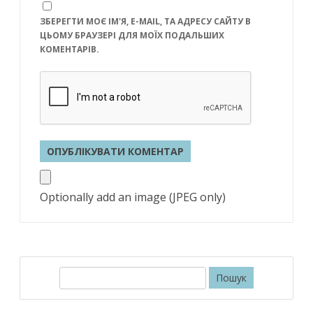
ЗБЕРЕГТИ МОЄ ІМ'Я, E-MAIL, ТА АДРЕСУ САЙТУ В
ЦЬОМУ БРАУЗЕРІ ДЛЯ МОЇХ ПОДАЛЬШИХ
КОМЕНТАРІВ.
Optionally add an image (JPEG only)
П
о
ш