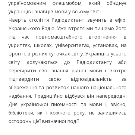
у
україномовним флешмобом, який об’єднує
українців і знавців мови у всьому світі.
бібліотеках
Чверть століття Радіодиктант звучить в ефірі
України
Українського Радіо. Уже втретє ми пишемо його
під час повномасштабного вторгнення: в
укриттях, школах, університетах, установах, на
фронті, в різних куточках світу. Українці з усього
світу долучаються до Радіодиктанту аби
перевірити свої знання рідної мови і вкотре
підтвердити свою відповідальність за
збереження та розвиток нашого національного
надбання. Традиційно відбувся він напередодні
Дня української писемності та мови і, звісно,
бібліотеки, як і кожного року, не залишились
осторонь цієї визначної події.