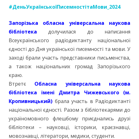
#ДеньУкраїнськоїПисемностітаМови_2024
Запорізька обласна універсальна наукова
бібліотека
долучилася до написання
Всеукраїнського радіодиктанту національної
єдності до Дня української писемності та мови. У
заході брали участь представники письменства,
а також національних громад Запорізького
краю.
Втретє
Обласна універсальна наукова
бібліотека імені Дмитра Чижевського (м.
Кропивницький)
брала участь в Радіодиктанті
національної єдності. Разом з бібліотекарями до
україномовного флешбому приєднались друзі
бібліотеки – науковці, історики, краєзнавці,
мовознавці, літератори, медики, студенти.