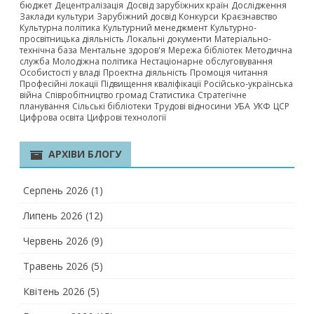
бюджет
Децентралізація
Досвід зарубіжних країн
Дослідження
Заклади культури
Зарубіжний досвід
Конкурси
Краєзнавство
Культурна політика
Культурний менеджмент
Культурно-
просвітницька діяльність
Локальні документи
Матеріально-
технічна база
Ментальне здоров'я
Мережа бібліотек
Методична
служба
Молодіжна політика
Нестаціонарне обслуговування
Особистості у владі
Проектна діяльність
Промоція читання
Професійні локації
Підвищення кваліфікації
Російсько-українська
війна
Співробітництво громад
Статистика
Стратегічне
планування
Сільські бібліотеки
Трудові відносини
УБА
УКФ
ЦСР
Цифрова освіта
Цифрові технології
АРХІВИ БЛОГУ
Серпень 2026
(1)
Липень 2026
(12)
Червень 2026
(9)
Травень 2026
(5)
Квітень 2026
(5)