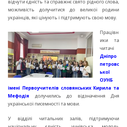
відчути єдність та справжнє свято рідного слова,
можливість долучитися до великої родини
українців, які цінують і підтримують свою мову.
Працівн
ики та
читачі
Дніпро
петровс
ької
ОУНБ
імені Первоучителів словянських Кирила та
Мефодія
долучились до відзначення Дня
української писемності та мови.
У відділі читальних залів, підтримуючи
національну єдність, учнівська молодь