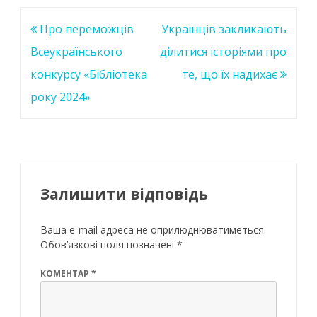
k
p
Навігація
Про переможців
Українців закликають
записів
Всеукраїнського
ділитися історіями про
конкурсу «Бібліотека
те, що їх надихає
року 2024»
Залишити відповідь
Ваша e-mail адреса не оприлюднюватиметься.
Обов’язкові поля позначені
*
КОМЕНТАР
*