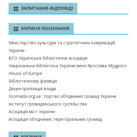
у
ЗАПИТАННЯ-ВІДПОВІДІ
к
КОРИСНІ ПОСИЛАННЯ
Міністерство культури та стратегічних комунікацій
України
ВГО Українська бібліотечна асоціація
Національна бібліотека України імені Ярослава Мудрого
House of Europe
Бібліотечному фахівцю
Децентралізація влади
Gromada.org.ua : портал об’єднаних громад України
Інститут громадянського суспільства
Асоціація міст України
Асоціація об’єднаних територіальних громад
РУБРИКИ