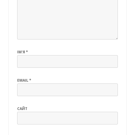
ІМ'Я
*
EMAIL
*
САЙТ