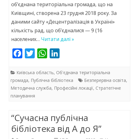
які
об’єднана територіальна громада, що на
Київщині, створена 23 грудня 2018 року. За
зміни
даними сайту «Децентралізація в Україні»
несуть
кількість рад, що об’єдналися — 9 (16
із
населених…
Читати далі »
собою
F
T
W
Li
нові
ac
w
h
n
можливості
e
itt
at
k
Київська область
,
Об'єднана територіальна
b
er
s
e
громада
,
Публічна бібліотека
Безперервна освіта
,
Методична служба
,
Професійні локації
,
Стратегічне
o
A
dI
планування
o
p
n
k
p
“Сучасна публічна
бібліотека від А до Я”