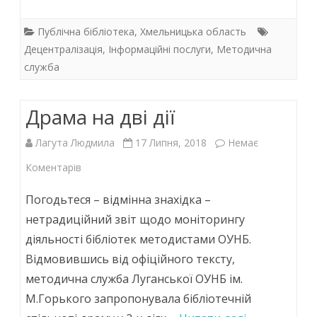
ac
w
h
n
e
itt
at
k
Публічна бібліотека
,
Хмельницька область
b
er
s
e
Децентралізація
,
Інформаційні послуги
,
Методична
служба
o
A
dI
o
p
n
Драма на дві дії
k
p
Лагута Людмила
17 Липня, 2018
Немає
до
Коментарів
Драма
Погодьтеся – відмінна знахідка –
на
нетрадиційний звіт щодо моніторингу
діяльності бібліотек методистами ОУНБ.
дві
Відмовившись від офіційного тексту,
дії
методична служба Луганської ОУНБ ім.
М.Горького запропонувала бібліотечній