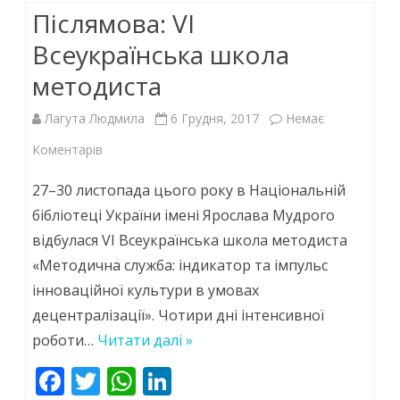
Післямова: VI
o
p
n
k
p
Всеукраїнська школа
методиста
Лагута Людмила
6 Грудня, 2017
Немає
до
Коментарів
Післямова:
27–30 листопада цього року в Національній
VI
бібліотеці України імені Ярослава Мудрого
відбулася VI Всеукраїнська школа методиста
Всеукраїнська
«Методична служба: індикатор та імпульс
школа
інноваційної культури в умовах
методиста
децентралізації». Чотири дні інтенсивної
роботи…
Читати далі »
F
T
W
Li