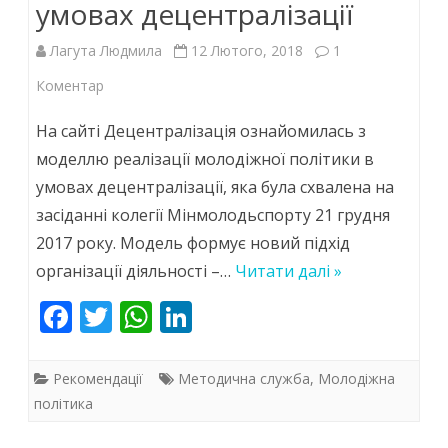
k
p
умовах децентралізації
Лагута Людмила
12 Лютого, 2018
1
до
Коментар
Молодіжна
На сайті Децентралізація ознайомилась з
політика
моделлю реалізації молодіжної політики в
умовах децентралізації, яка була схвалена на
в
засіданні колегії Мінмолодьспорту 21 грудня
умовах
2017 року. Модель формує новий підхід
децентралізації
організації діяльності –…
Читати далі »
F
T
W
Li
ac
w
h
n
e
itt
at
k
Рекомендації
Методична служба
,
Молодіжна
b
er
s
e
політика
o
A
dI