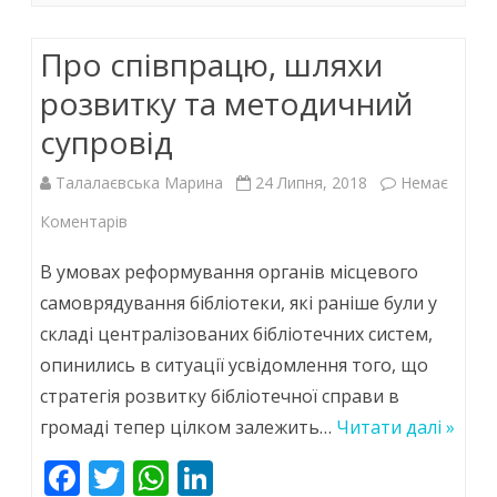
o
p
n
бібліотек
k
p
громад
Про співпрацю, шляхи
розвитку та методичний
супровід
Талалаєвська Марина
24 Липня, 2018
Немає
до
Коментарів
Про
В умовах реформування органів місцевого
співпрацю,
самоврядування бібліотеки, які раніше були у
складі централізованих бібліотечних систем,
шляхи
опинились в ситуації усвідомлення того, що
розвитку
стратегія розвитку бібліотечної справи в
та
громаді тепер цілком залежить…
Читати далі »
методичний
F
T
W
Li
супровід