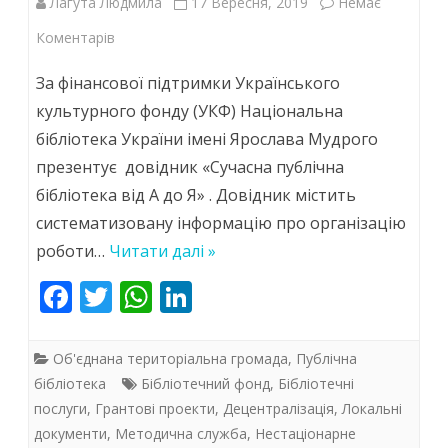
Лагута Людмила
17 Вересня, 2019
Немає
до
Коментарів
“Сучасна
За фінансової підтримки Українського
публічна
культурного фонду (УКФ) Національна
бібліотека України імені Ярослава Мудрого
бібліотека
презентує довідник «Сучасна публічна
від
бібліотека від А до Я» . Довідник містить
А
систематизовану інформацію про організацію
до
роботи…
Читати далі »
Я”
F
T
W
Li
ac
w
h
n
e
itt
at
k
Об'єднана територіальна громада
,
Публічна
b
er
s
e
бібліотека
Бібліотечний фонд
,
Бібліотечні
послуги
,
Грантові проекти
,
Децентралізація
,
Локальні
o
A
dI
документи
,
Методична служба
,
Нестаціонарне