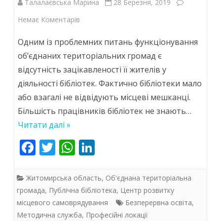
Талалаєвська Марина
28 Березня, 2019
до
Немає Коментарів
Проектний
Одним із проблемних питань функціонування
менеджмент
об’єднаних територіальних громад є
відсутність зацікавленості її жителів у
для
діяльності бібліотек. Фактично бібліотеки мало
бібліотекарів
або взагалі не відвідують місцеві мешканці.
–
Більшість працівників бібліотек не знають…
шлях
Читати далі »
розвитку
F
T
W
Li
ac
w
h
та
n
e
itt
at
k
змін
Житомирська область
,
Об'єднана територіальна
b
er
s
e
громада
,
Публічна бібліотека
,
Центр розвитку
застарілої
місцевого самоврядування
Безперервна освіта
,
o
A
dI
системи
Методична служба
,
Професійні локації