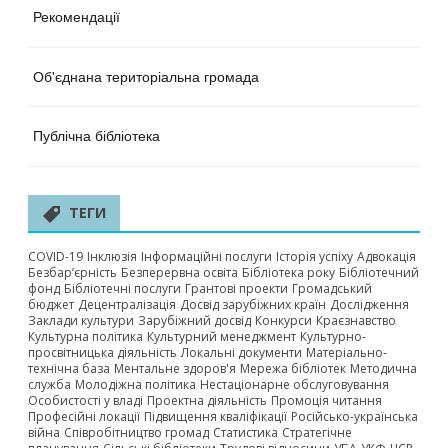
Рекомендації
Об'єднана територіальна громада
Публічна бібліотека
ТЕГИ
COVID-19
Інклюзія
Інформаційні послуги
Історія успіху
Адвокація
Безбар’єрність
Безперервна освіта
Бібліотека року
Бібліотечний
фонд
Бібліотечні послуги
Грантові проекти
Громадський
бюджет
Децентралізація
Досвід зарубіжних країн
Дослідження
Заклади культури
Зарубіжний досвід
Конкурси
Краєзнавство
Культурна політика
Культурний менеджмент
Культурно-
просвітницька діяльність
Локальні документи
Матеріально-
технічна база
Ментальне здоров'я
Мережа бібліотек
Методична
служба
Молодіжна політика
Нестаціонарне обслуговування
Особистості у владі
Проектна діяльність
Промоція читання
Професійні локації
Підвищення кваліфікації
Російсько-українська
війна
Співробітництво громад
Статистика
Стратегічне