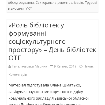
o
p
n
обслуговування
,
Секторальна децентралізація
,
Трудові
k
p
відносини
,
УКФ
«Роль бібліотек у
формуванні
соціокультурного
простору» – День бібліотек
ОТГ
Талалаєвська Марина
9 Квітня, 2019
Немає
до
Коментарів
«Роль
Матеріал підготувала Олена Шматько,
бібліотек
завідувач науково-методичного відділу
комунального закладу Львівської обласної
у
ради «Львівська обласна універсальна