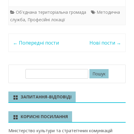
ac
w
h
n
e
itt
at
k
Об'єднана територіальна громада
Методична
b
er
s
e
служба
,
Професійні локації
o
A
dI
Post
o
p
n
←
Попередні пости
Нові пости
→
navigation
k
p
П
о
ш
у
ЗАПИТАННЯ-ВІДПОВІДІ
к
КОРИСНІ ПОСИЛАННЯ
Міністерство культури та стратегічних комунікацій