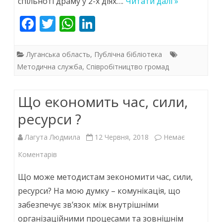
спільноті драму у 2-х діях….
Читати далі »
F
T
W
Li
ac
w
h
n
e
itt
at
k
Луганська область
,
Публічна бібліотека
b
er
s
e
Методична служба
,
Співробітництво громад
o
A
dI
Що економить час, сили,
o
p
n
k
p
ресурси ?
Лагута Людмила
12 Червня, 2018
Немає
до
Коментарів
Що
Що може методистам зекономити час, сили,
економить
ресурси? На мою думку – комунікація, що
забезпечує зв’язок між внутрішніми
час,
організаційними процесами та зовнішнім