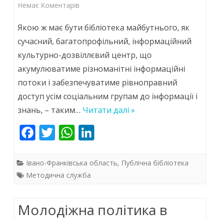
до
Немає Коментарів
Бібліотека
Якою ж має бути бібліотека майбутнього, як
–
сучасний, багатопрофільний, інформаційний
культурно-дозвіллєвий центр, що
активний
акумулюватиме різноманітні інформаційні
член
потоки і забезпечуватиме рівноправний
громади
доступ усім соціальним групам до інформації і
знань, – таким…
Читати далі »
F
T
W
Li
ac
w
h
n
e
itt
at
k
Івано-Франківська область
,
Публічна бібліотека
b
er
s
e
Методична служба
o
A
dI
Молодіжна політика в
o
p
n