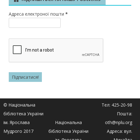
Адреса електроної пошти
*
© Національна
Тел: 425-20-98
бібліотека України
Пошта:
ім. Ярослава
Національна
oth@nplu.org
Мудрого 2017
бібліотека України
Адреса: вул.
ім. Ярослава
Михайла