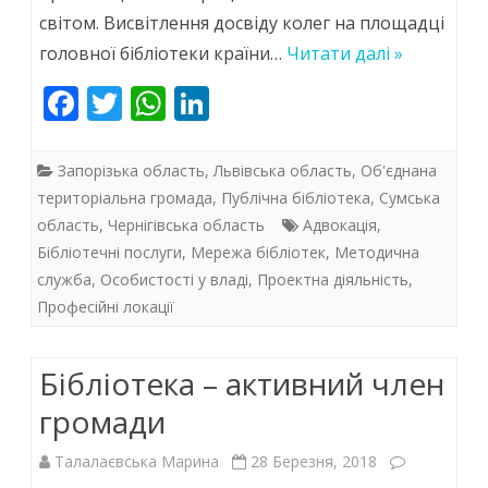
сили,
світом. Висвітлення досвіду колег на площадці
ресурси
головної бібліотеки країни…
Читати далі »
?
F
T
W
Li
ac
w
h
n
e
itt
at
k
Запорізька область
,
Львівська область
,
Об'єднана
b
er
s
e
територіальна громада
,
Публічна бібліотека
,
Сумська
область
,
Чернігівська область
Адвокація
,
o
A
dI
Бібліотечні послуги
,
Мережа бібліотек
,
Методична
o
p
n
служба
,
Особистості у владі
,
Проектна діяльність
,
k
p
Професійні локації
Бібліотека – активний член
громади
Талалаєвська Марина
28 Березня, 2018