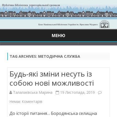
МЕНЮ
Skip
to
content
TAG ARCHIVES:
МЕТОДИЧНА СЛУЖБА
Будь-які зміни несуть із
собою нові можливості
Талалаєвська Марина
19 Листопада, 2019
до
Немає Коментарів
Будь-
До історії питання… Бородянська селищна