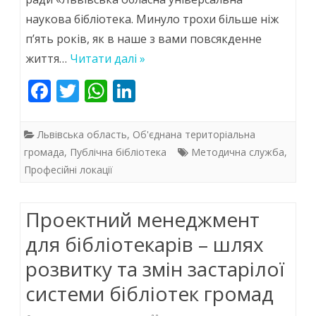
формуванні
наукова бібліотека. Минуло трохи більше ніж
соціокультурного
п’ять років, як в наше з вами повсякденне
простору»
життя…
Читати далі »
–
F
T
W
Li
ac
w
День
h
n
e
itt
at
k
бібліотек
Львівська область
,
Об'єднана територіальна
b
er
s
e
громада
,
Публічна бібліотека
Методична служба
,
ОТГ
Професійні локації
o
A
dI
o
p
n
Проектний менеджмент
k
p
для бібліотекарів – шлях
розвитку та змін застарілої
системи бібліотек громад