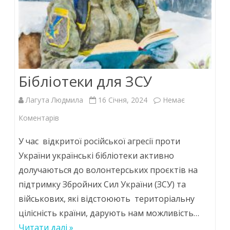
Бібліотеки для ЗСУ
Лагута Людмила
16 Січня, 2024
Немає
до
Коментарів
Бібліотеки
У час відкритої російської агресії проти
для
України українські бібліотеки активно
долучаються до волонтерських проєктів на
ЗСУ
підтримку Збройних Сил України (ЗСУ) та
військових, які відстоюють територіальну
цілісність країни, дарують нам можливість…
Читати далі »