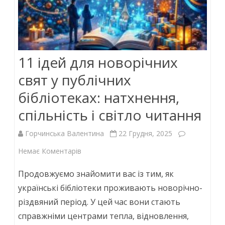
11 ідей для новорічних
свят у публічних
бібліотеках: натхнення,
спільність і світло читання
Горчинська Валентина
22 Грудня, 2025
до
Немає Коментарів
11
Продовжуємо знайомити вас із тим, як
ідей
українські бібліотеки проживають новорічно-
різдвяний період. У цей час вони стають
для
справжніми центрами тепла, відновлення,
новорічних