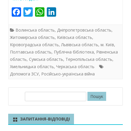
F
T
W
Li
ac
w
h
n
e
itt
at
k
Волинська область
,
Дніпропетровська область
,
b
er
s
e
Житомирська область
,
Київська область
,
Кіровоградська область
,
Львівська область
,
м. Київ
,
o
A
dI
Полтавська область
,
Публічна бібліотека
,
Рівненська
o
p
n
область
,
Сумська область
,
Тернопільська область
,
k
p
Хмельницька область
,
Черкаська область
Допомога ЗСУ
,
Російсько-українська війна
П
о
ш
у
ЗАПИТАННЯ-ВІДПОВІДІ
к