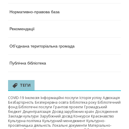
Нормативно-правова база
Рекомендації
Об'єднана територіальна громада
Публічна бібліотека
ТЕГИ
COVID-19
Інклюзія
Інформаційні послуги
Історія успіху
Адвокація
Безбар’єрність
Безперервна освіта
Бібліотека року
Бібліотечний
фонд
Бібліотечні послуги
Грантові проекти
Громадський
бюджет
Децентралізація
Досвід зарубіжних країн
Дослідження
Заклади культури
Зарубіжний досвід
Конкурси
Краєзнавство
Культурна політика
Культурний менеджмент
Культурно-
просвітницька діяльність
Локальні документи
Матеріально-