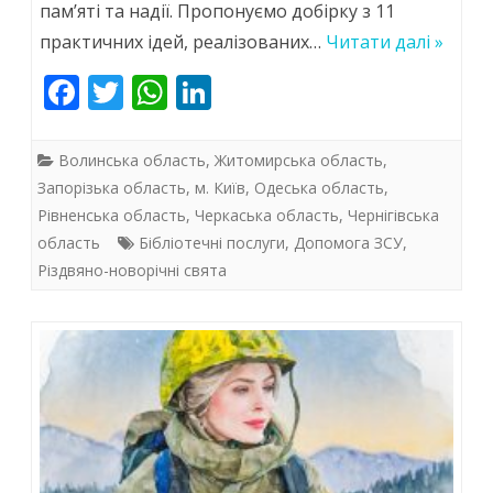
пам’яті та надії. Пропонуємо добірку з 11
свят
практичних ідей, реалізованих…
Читати далі »
у
F
T
W
Li
публічних
ac
w
h
n
бібліотеках:
e
itt
at
k
Волинська область
,
Житомирська область
,
натхнення,
b
er
s
e
Запорізька область
,
м. Київ
,
Одеська область
,
Рівненська область
,
Черкаська область
,
Чернігівська
o
A
dI
спільність
область
Бібліотечні послуги
,
Допомога ЗСУ
,
o
p
n
і
Різдвяно-новорічні свята
k
p
світло
читання