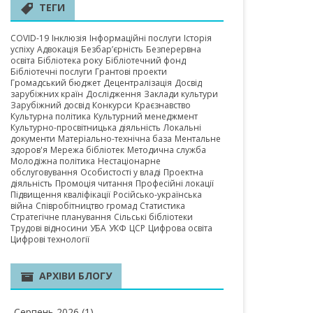
А ОБЛАСТЬ
ТЕГИ
COVID-19
Інклюзія
Інформаційні послуги
Історія
успіху
Адвокація
Безбар’єрність
Безперервна
освіта
Бібліотека року
Бібліотечний фонд
Бібліотечні послуги
Грантові проекти
Громадський бюджет
Децентралізація
Досвід
зарубіжних країн
Дослідження
Заклади культури
Зарубіжний досвід
Конкурси
Краєзнавство
Культурна політика
Культурний менеджмент
Культурно-просвітницька діяльність
Локальні
документи
Матеріально-технічна база
Ментальне
здоров'я
Мережа бібліотек
Методична служба
Молодіжна політика
Нестаціонарне
обслуговування
Особистості у владі
Проектна
діяльність
Промоція читання
Професійні локації
Підвищення кваліфікації
Російсько-українська
війна
Співробітництво громад
Статистика
Стратегічне планування
Сільські бібліотеки
Трудові відносини
УБА
УКФ
ЦСР
Цифрова освіта
Цифрові технології
АРХІВИ БЛОГУ
Серпень 2026
(1)