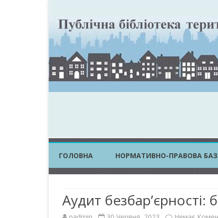
ГОЛОВНА
НОРМАТИВНО-ПРАВОВА БАЗ
ЗАКОНИ УКРАЇНИ
Аудит безбар’єрності: 
ПОСТАНОВИ КМУ
padmin
30 Червня, 2023
Немає Комен
НАКАЗИ ЦОВВ