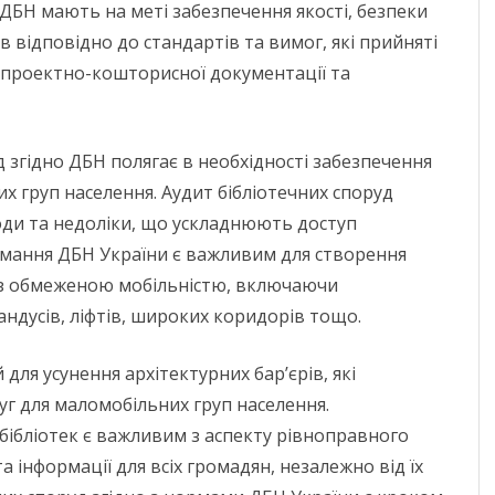
ЧЕРНІГІВСЬК
ДБН мають на меті забезпечення якості, безпеки
в відповідно до стандартів та вимог, які прийняті
и проектно-кошторисної документації та
д згідно ДБН полягає в необхідності забезпечення
х груп населення. Аудит бібліотечних споруд
ди та недоліки, що ускладнюють доступ
имання ДБН України є важливим для створення
б з обмеженою мобільністю, включаючи
андусів, ліфтів, широких коридорів тощо.
для усунення архітектурних бар’єрів, які
уг для маломобільних груп населення.
бібліотек є важливим з аспекту рівноправного
а інформації для всіх громадян, незалежно від їх