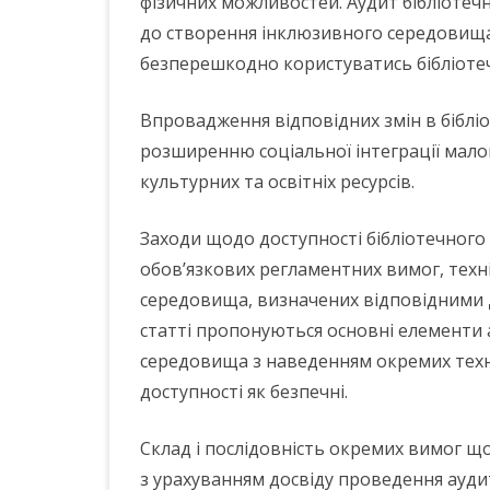
фізичних можливостей. Аудит бібліотеч
до створення інклюзивного середовища
безперешкодно користуватись бібліоте
Впровадження відповідних змін в бібліо
розширенню соціальної інтеграції мало
культурних та освітніх ресурсів.
Заходи щодо доступності бібліотечног
обов’язкових регламентних вимог, техн
середовища, визначених відповідними
статті пропонуються основні елементи а
середовища з наведенням окремих техн
доступності як безпечні.
Склад і послідовність окремих вимог щ
з урахуванням досвіду проведення ауди