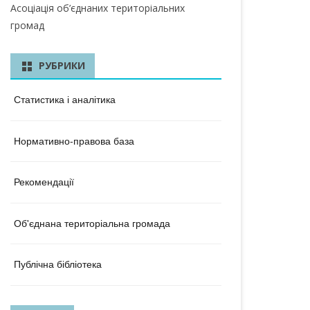
КА ОБЛАСТЬ
Асоціація об’єднаних територіальних
громад
ЛАСТЬ
 ОБЛАСТЬ
РУБРИКИ
ОБЛАСТЬ
Статистика і аналітика
ЛАСТЬ
Нормативно-правова база
КА ОБЛАСТЬ
ОБЛАСТЬ
Рекомендації
ОБЛАСТЬ
Об'єднана територіальна громада
А ОБЛАСТЬ
БЛАСТЬ
Публічна бібліотека
 ОБЛАСТЬ