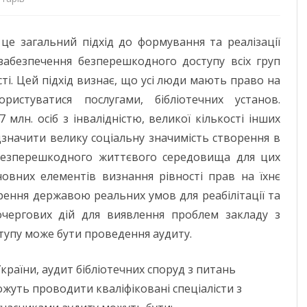
Аудит
ДОНЕЦЬКА О
 це загальний підхід до формування та реалізації
безбар’єрності:
ЖИТОМИРСЬК
забезпечення безперешкодного доступу всіх груп
бібліотечні
ті. Цей підхід визнає, що усі люди мають право на
ЗАКАРПАТСЬК
споруди
ристуватися послугами, бібліотечних установ.
ЗАПОРІЗЬКА 
 млн. осіб з інвалідністю, великої кількості інших
дзначити велику соціальну значимість створення в
ІВАНО-ФРАНК
 безперешкодного життєвого середовища для цих
М. КИЇВ
новних елементів визнання рівності прав на їхнє
орення державою реальних умов для реабілітації та
КИЇВСЬКА ОБ
шочергових дій для виявлення проблем закладу з
КІРОВОГРАДС
тупу може бути проведення аудиту.
ЛУГАНСЬКА О
раїни, аудит бібліотечних споруд з питань
ЛЬВІВСЬКА О
ожуть проводити кваліфіковані спеціалісти з