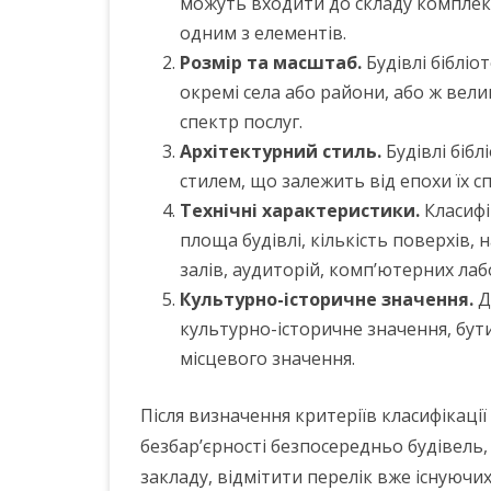
можуть входити до складу комплексі
одним з елементів.
Розмір та масштаб.
Будівлі біблі
окремі села або райони, або ж вел
спектр послуг.
Архітектурний стиль.
Будівлі бібл
стилем, що залежить від епохи їх с
Технічні характеристики.
Класифі
площа будівлі, кількість поверхів,
залів, аудиторій, комп’ютерних лаб
Культурно-історичне значення.
Д
культурно-історичне значення, бут
місцевого значення.
Після визначення критеріїв класифікаці
безбар’єрності безпосередньо будівель,
закладу, відмітити перелік вже існуючи