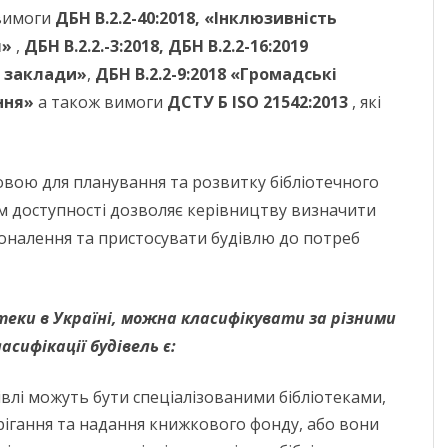
 вимоги
ДБН В.2.2-40:2018, «Інклюзивність
я»
,
ДБН В.2.2.-3:2018, ДБН В.2.2-16:2019
і заклади»
,
ДБН В.2.2-9:2018 «Громадські
ння»
а також вимоги
ДСТУ Б ISO 21542:2013
, які
вою для планування та розвитку бібліотечного
ем доступності дозволяє керівництву визначити
оналення та пристосувати будівлю до потреб
теки в Україні, можна класифікувати за різними
сифікації будівель є:
івлі можуть бути спеціалізованими бібліотеками,
рігання та надання книжкового фонду, або вони