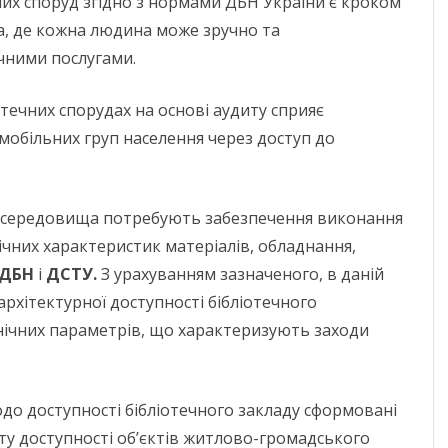
них споруд згідно з нормами ДБН України є кроком
, де кожна людина може зручно та
чними послугами.
течних спорудах на основі аудиту сприяє
мобільних груп населення через доступ до
о середовища потребують забезпечення виконання
ічних характеристик матеріалів, обладнання,
ДБН
і
ДСТУ.
З урахуванням зазначеного, в даній
рхітектурної доступності бібліотечного
ічних параметрів, що характеризують заходи
одо доступності бібліотечного закладу сформовані
ту доступності об’єктів житлово-громадського