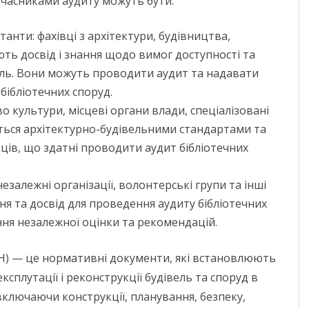
часниками аудиту можуть бути:
МИКОЛАЇВСЬ
ОДЕСЬКА ОБ
анти: фахівці з архітектури, будівництва,
мають досвід і знання щодо вимог доступності та
ПОЛТАВСЬКА
ель. Вони можуть проводити аудит та надавати
РІВНЕНСЬКА 
ібліотечних споруд.
во культури, місцеві органи влади, спеціалізовані
СУМСЬКА ОБ
аються архітектурно-будівельними стандартами та
ТЕРНОПІЛЬСЬ
ців, що здатні проводити аудит бібліотечних
ХАРКІВСЬКА 
незалежні організації, волонтерські групи та інші
ХЕРСОНСЬКА 
ня та досвід для проведення аудиту бібліотечних
ння незалежної оцінки та рекомендацій.
ХМЕЛЬНИЦЬК
БН) — це нормативні документи, які встановлюють
ЧЕРКАСЬКА О
сплутації і реконструкції будівель та споруд в
ЧЕРНІВЕЦЬКА
 включаючи конструкції, планування, безпеку,