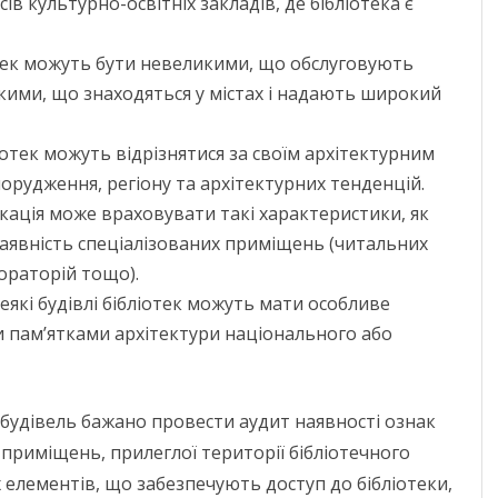
в культурно-освітніх закладів, де бібліотека є
отек можуть бути невеликими, що обслуговують
икими, що знаходяться у містах і надають широкий
іотек можуть відрізнятися за своїм архітектурним
порудження, регіону та архітектурних тенденцій.
кація може враховувати такі характеристики, як
 наявність спеціалізованих приміщень (читальних
ораторій тощо).
еякі будівлі бібліотек можуть мати особливе
и пам’ятками архітектури національного або
ї будівель бажано провести аудит наявності ознак
 приміщень, прилеглої території бібліотечного
х елементів, що забезпечують доступ до бібліотеки,