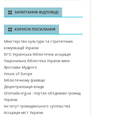
ш
у
БЛАСТЬ
ЗАПИТАННЯ-ВІДПОВІДІ
к
А ОБЛАСТЬ
КОРИСНІ ПОСИЛАННЯ
А ОБЛАСТЬ
Міністерство культури та стратегічних
ОБЛАСТЬ
комунікацій України
ІВСЬКА ОБЛАСТЬ
ВГО Українська бібліотечна асоціація
Національна бібліотека України імені
Ярослава Мудрого
House of Europe
ЛАСТЬ
Бібліотечному фахівцю
ЬКА ОБЛАСТЬ
Децентралізація влади
Gromada.org.ua : портал об’єднаних громад
БЛАСТЬ
України
Інститут громадянського суспільства
БЛАСТЬ
Асоціація міст України