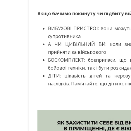
Якщо бачимо покинуту чи підбиту ві
ВИБУХОВІ ПРИСТРОЇ: вони можуть 
супротивника
А ЧИ ЦИВІЛЬНИЙ ВИ: коли знах
прийняти за військового
БОЄКОМПЛЕКТ: боєприпаси, що н
бойової техніки, так і бути розкида
ДІТИ: цікавість дітей та нероз
наслідків. Пам’ятайте, що діти ко