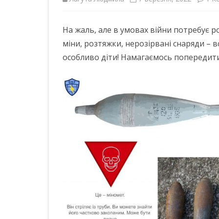
ІНШІ НПА
На жаль, але в умовах війни потребує р
міни, розтяжки, нерозірвані снаряди – в
особливо діти! Намагаємось попередит