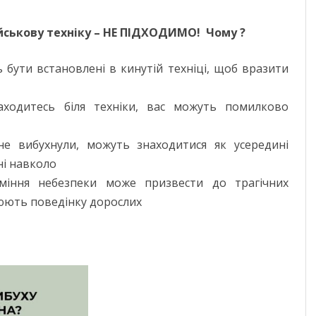
йськову техніку – НЕ ПІДХОДИМО! Чому ?
бути встановлені в кинутій техніці, щоб вразити
одитесь біля техніки, вас можуть помилково
е вибухнули, можуть знаходитися як усередині
ні навколо
уміння небезпеки може призвести до трагічних
піюють поведінку дорослих