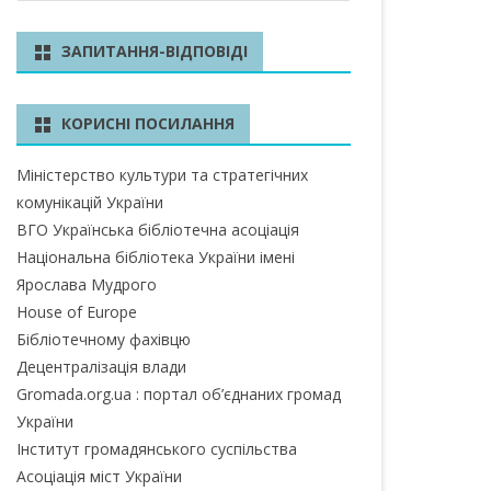
ш
у
БЛАСТЬ
ЗАПИТАННЯ-ВІДПОВІДІ
к
А ОБЛАСТЬ
КОРИСНІ ПОСИЛАННЯ
А ОБЛАСТЬ
Міністерство культури та стратегічних
ОБЛАСТЬ
комунікацій України
ІВСЬКА ОБЛАСТЬ
ВГО Українська бібліотечна асоціація
Національна бібліотека України імені
Ярослава Мудрого
House of Europe
ЛАСТЬ
Бібліотечному фахівцю
ЬКА ОБЛАСТЬ
Децентралізація влади
Gromada.org.ua : портал об’єднаних громад
БЛАСТЬ
України
Інститут громадянського суспільства
БЛАСТЬ
Асоціація міст України