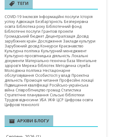
А ОБЛАСТЬ
ТЕГИ
COVID-19
Інклюзія
Інформаційні послуги
Історія
успіху
Адвокація
Безбар’єрність
Безперервна
освіта
Бібліотека року
Бібліотечний фонд
Бібліотечні послуги
Грантові проекти
Громадський бюджет
Децентралізація
Досвід
зарубіжних країн
Дослідження
Заклади культури
Зарубіжний досвід
Конкурси
Краєзнавство
Культурна політика
Культурний менеджмент
Культурно-просвітницька діяльність
Локальні
документи
Матеріально-технічна база
Ментальне
здоров'я
Мережа бібліотек
Методична служба
Молодіжна політика
Нестаціонарне
обслуговування
Особистості у владі
Проектна
діяльність
Промоція читання
Професійні локації
Підвищення кваліфікації
Російсько-українська
війна
Співробітництво громад
Статистика
Стратегічне планування
Сільські бібліотеки
Трудові відносини
УБА
УКФ
ЦСР
Цифрова освіта
Цифрові технології
АРХІВИ БЛОГУ
Серпень 2026
(1)