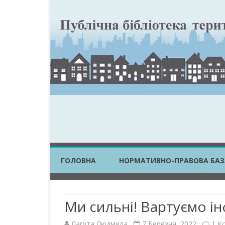
ГОЛОВНА
НОРМАТИВНО-ПРАВОВА БАЗ
ЗАКОНИ УКРАЇНИ
Ми сильні! Вартуємо ін
ПОСТАНОВИ КМУ
Лагута Людмила
7 Березня, 2022
1 К
НАКАЗИ ЦОВВ