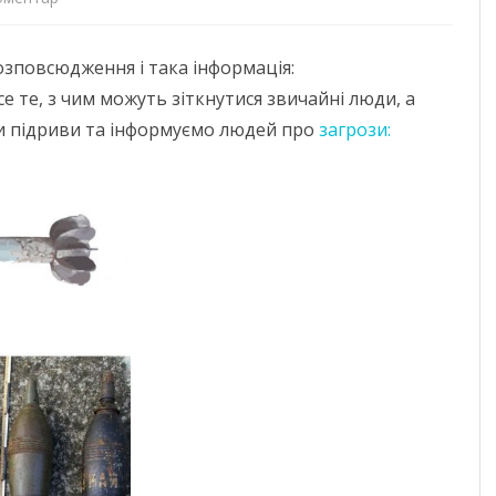
Ми
ДОНЕЦЬКА О
озповсюдження і така інформація:
сильні!
ЖИТОМИРСЬК
се те, з чим можуть зіткнутися звичайні люди, а
Вартуємо
и підриви та інформуємо людей про
загрози:
ЗАКАРПАТСЬК
інформаційний
ЗАПОРІЗЬКА 
простір:
ІВАНО-ФРАНК
день
12
М. КИЇВ
КИЇВСЬКА ОБ
КІРОВОГРАДС
ЛУГАНСЬКА О
ЛЬВІВСЬКА О