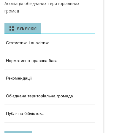
КА ОБЛАСТЬ
Асоціація об’єднаних територіальних
громад
ЛАСТЬ
 ОБЛАСТЬ
РУБРИКИ
ОБЛАСТЬ
Статистика і аналітика
ЛАСТЬ
Нормативно-правова база
КА ОБЛАСТЬ
ОБЛАСТЬ
Рекомендації
ОБЛАСТЬ
Об'єднана територіальна громада
А ОБЛАСТЬ
БЛАСТЬ
Публічна бібліотека
 ОБЛАСТЬ