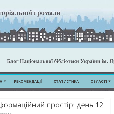
Skip
to
А
РЕКОМЕНДАЦІЇ
СТАТИСТИКА
ОБЛАСТІ
content
ВІННИЦЬКА 
формаційний простір: день 12
ВОЛИНСЬКА 
до
оментар
ДНІПРОПЕТР