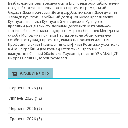
Безбар’єрність
Безперервна освіта
Бібліотека року
Бібліотечний
фонд
Бібліотечні послуги
Грантові проекти
Громадський
бюджет
Децентралізація
Досвід зарубіжних країн
Дослідження
Заклади культури
Зарубіжний досвід
Конкурси
Краєзнавство
Культурна політика
Культурний менеджмент
Культурно-
просвітницька діяльність
Локальні документи
Матеріально-
технічна база
Ментальне здоров'я
Мережа бібліотек
Методична
служба
Молодіжна політика
Нестаціонарне обслуговування
Особистості у владі
Проектна діяльність
Промоція читання
Професійні локації
Підвищення кваліфікації
Російсько-українська
війна
Співробітництво громад
Статистика
Стратегічне
планування
Сільські бібліотеки
Трудові відносини
УБА
УКФ
ЦСР
Цифрова освіта
Цифрові технології
АРХІВИ БЛОГУ
Серпень 2026
(1)
Липень 2026
(12)
Червень 2026
(9)
Травень 2026
(5)