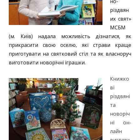
но-
різдвян
их свят»
МСБМ
(м. Київ) надала можливість дізнатися, як
прикрасити свою оселю, які страви краще
приготувати на святковий стіл та як власноруч
виготовити новорічні іграшки.
Книжко
ві
різдвяні
та
новоріч
ні он-
лайн