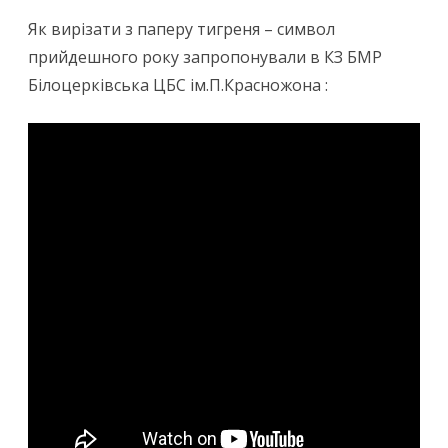
Як вирізати з паперу тигреня – символ
прийдешного року запропонували в КЗ БМР
Білоцерківська ЦБС ім.П.Красножона :