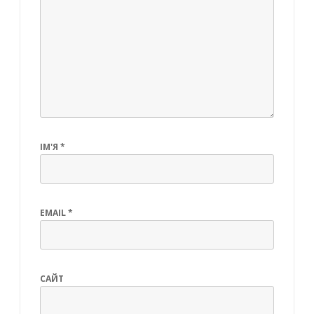
ІМ'Я
*
EMAIL
*
САЙТ