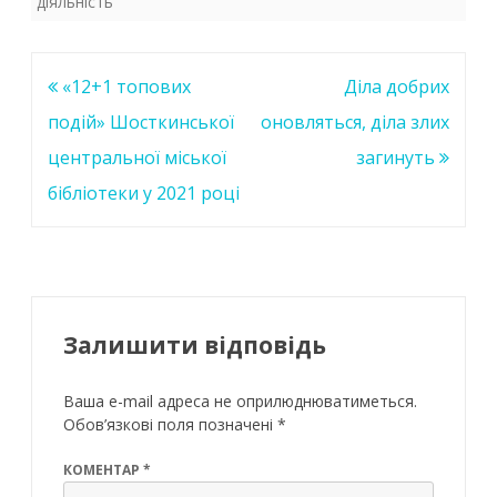
діяльність
k
p
Навігація
«12+1 топових
Діла добрих
записів
подій» Шосткинської
оновляться, діла злих
центральної міської
загинуть
бібліотеки у 2021 році
Залишити відповідь
Ваша e-mail адреса не оприлюднюватиметься.
Обов’язкові поля позначені
*
КОМЕНТАР
*