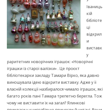
Іваниць
кій
бібліоте
ці
відкрил
и
виставк
у
раритетних новорічних іграшок: «Новорічні
іграшки із старої валізки» . Це проєкт
бібліотекарки закладу Тамари Вірко, яка давно
виношувала ідею відкрити виставку. Адже у її
власній колекції назбиралося чимало іграшок, які
багато років пані Тамара трепетно берегла. Тож
чому не виставити їх на загал? Ялинкові
прикраси у книгозбірню принесли й читачі. Вони