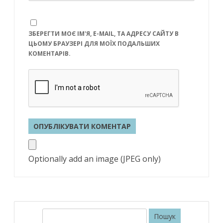
ЗБЕРЕГТИ МОЄ ІМ'Я, E-MAIL, ТА АДРЕСУ САЙТУ В
ЦЬОМУ БРАУЗЕРІ ДЛЯ МОЇХ ПОДАЛЬШИХ
КОМЕНТАРІВ.
Optionally add an image (JPEG only)
П