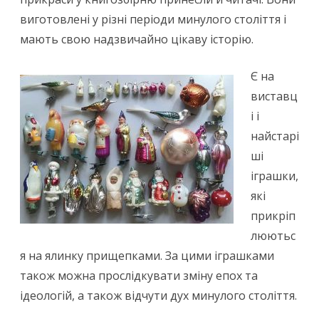
виго
товлені у різні періоди минулого століття і
мають свою надзвичайно цікаву історію.
Є на
виставц
і і
найстарі
ші
іграшки,
які
прикріп
люютьс
я на ялинку прищепками. За цими іграшками
також можна прослідкувати зміну епох та
ідеологій, а також відчути дух минулого століття.