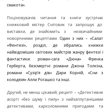
смакота».
Поціновувачів читання та книги зустрічає
книжковий містер Сніговик та запрошує до
виставки, де знайомить з незвичайними
новорічними рецептами.
Один з них – «Салат
«Фентезі», розділ, де зібрались книжки
найвідоміших світових майстрів жанру фентезі і
фантастики: роман-сага «Дюна» Френка
Герберта, безсмертні романи Джона Толкіна,
романи «Сузір’я дів» Дари Корній, «Сни з
колодязя» Алли Рогашко та інші.
Другий, не менш цікавий, рецепт – «Детективне
асорті «без шуму і пилу» з найзаплутанішими
детективами, карколомними пригодами та