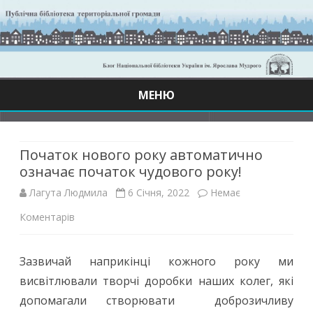
МЕНЮ
Skip
to
content
Початок нового року автоматично
означає початок чудового року!
Лагута Людмила
6 Січня, 2022
Немає
до
Коментарів
Початок
Зазвичай наприкінці кожного року ми
нового
висвітлювали творчі доробки наших колег, які
року
допомагали створювати доброзичливу