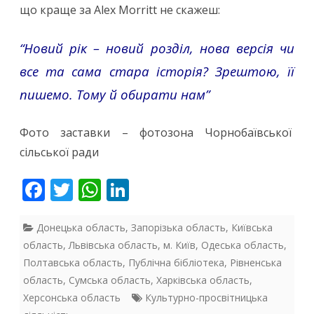
що краще за Alex Morritt не скажеш:
“Новий рік – новий розділ, нова версія чи
все та сама стара історія? Зрештою, її
пишемо. Тому й обирати нам”
Фото заставки – фотозона Чорнобаївської
сільської ради
F
T
W
Li
ac
w
h
n
e
itt
at
k
Донецька область
,
Запорізька область
,
Київська
область
,
Львівська область
,
м. Київ
,
Одеська область
,
b
er
s
e
Полтавська область
,
Публічна бібліотека
,
Рівненська
o
A
dI
область
,
Сумська область
,
Харківська область
,
o
p
n
Херсонська область
Культурно-просвітницька