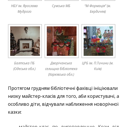
НБУ ім. Ярослава
Сумська МБ
“М-Формація” (м.
Мудрого
Бердичев)
Балтська ПБ
Дворічанська
ЦРБ ім. П.Тичини (м.
(Одеська обл.)
селищна бібліотека
Київ)
(Харківська обл.)
Протягом грудням бібліотечні фахівці ініціювали
низку майстер-класів для того, аби користувачі, а
особливо діти, відчували наближення новорічної
казки:
майстер-клас по виготовленню Кози від