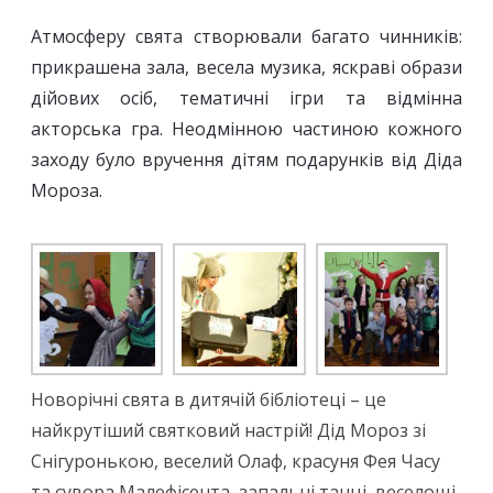
Атмосферу свята створювали багато чинників:
прикрашена зала, весела музика, яскраві образи
дійових осіб, тематичні ігри та відмінна
акторська гра. Неодмінною частиною кожного
заходу було вручення дітям подарунків від Діда
Мороза.
Новорічні свята в дитячій бібліотеці – це
найкрутіший святковий настрій! Дід Мороз зі
Снігуронькою, веселий Олаф, красуня Фея Часу
та сувора Малефісента, запальні танці, веселощі,