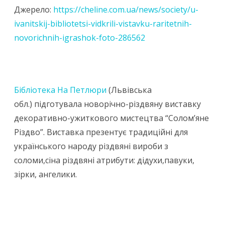
Джерело:
https://cheline.com.ua/news/society/u-
ivanitskij-bibliotetsi-vidkrili-vistavku-raritetnih-
novorichnih-igrashok-foto-286562
Бібліотека На Петлюри
(Львівська
обл.) підготувала новорічно-різдвяну виставку
декоративно-ужиткового мистецтва “Солом’яне
Різдво”.
Виставка презентує традиційні для
українського народу різдвяні вироби з
соломи,сіна різдвяні атрибути: дідухи,павуки,
зірки, ангелики.