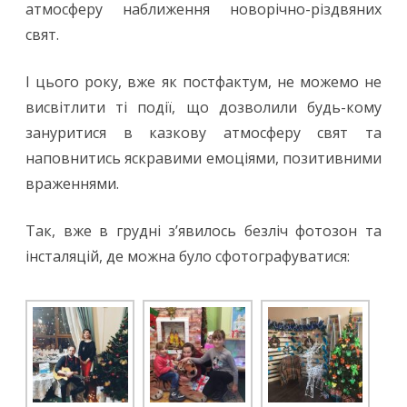
автоматично
атмосферу наближення новорічно-різдвяних
свят.
означає
початок
І цього року, вже як постфактум, не можемо не
чудового
висвітлити ті події, що дозволили будь-кому
року!
зануритися в казкову атмосферу свят та
наповнитись яскравими емоціями, позитивними
враженнями.
Так, вже в грудні з’явилось безліч фотозон та
інсталяцій, де можна було сфотографуватися: