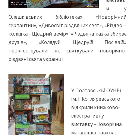
виставк
и у
Олешківських бібліотеках «Новорічний
серпантин», «Дивосвіт різдвяних свят», «Різдво –
колядка і Щедрий вечір», «Різдвяна казка збирає
друзів», «Колядуй! Щедруй! Посівай!»
проілюстрували, як святкували новорічно-
різдвяні свята українці.
У Полтавській ОУНБі
ім. І. Котляревського
відкрили книжково-
ілюстративну
виставку «Новорічна
мандрівка навколо