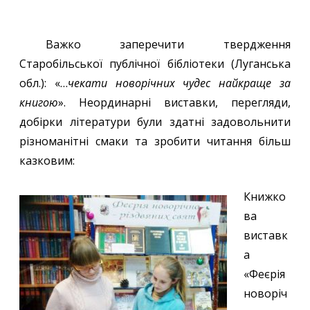
Важко заперечити твердження
Старобільської публічної бібліотеки (Луганська
обл.): «…
чекати новорічних чудес найкраще за
книгою
». Неординарні виставки, перегляди,
добірки літератури були здатні задовольнити
різноманітні смаки та зробити читання більш
казковим:
Книжко
ва
виставк
а
«Феєрія
новоріч