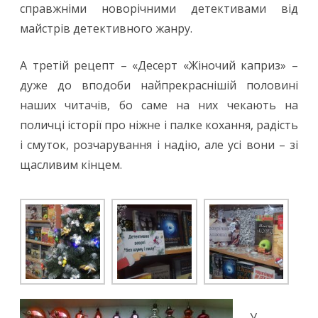
справжніми новорічними детективами від
майстрів детективного жанру.
А третій рецепт – «Десерт «Жіночий каприз» –
дуже до вподоби найпрекраснішій половині
наших читачів, бо саме на них чекають на
поличці історії про ніжне і палке кохання, радість
і смуток, розчарування і надію, але усі вони – зі
щасливим кінцем.
У