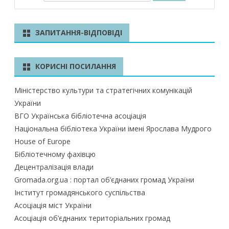
о
ш
у
ЗАПИТАННЯ-ВІДПОВІДІ
к
КОРИСНІ ПОСИЛАННЯ
Міністерство культури та стратегічних комунікацій
України
ВГО Українська бібліотечна асоціація
Національна бібліотека України імені Ярослава Мудрого
House of Europe
Бібліотечному фахівцю
Децентралізація влади
Gromada.org.ua : портал об’єднаних громад України
Інститут громадянського суспільства
Асоціація міст України
Асоціація об’єднаних територіальних громад