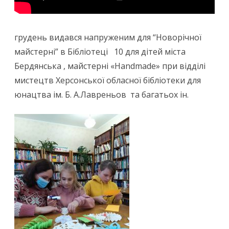
грудень видався напруженим для “Новорічної
майстерні” в Бібліотеці 10 для дітей міста
Бердянська , майстерні «Handmade» при відділі
мистецтв Херсонської обласної бібліотеки для
юнацтва ім. Б. А.Лавреньов та багатьох ін.