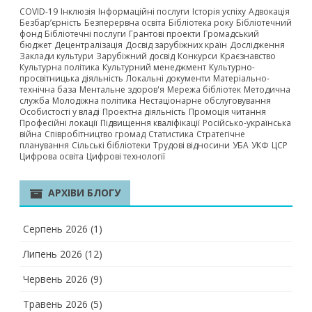
COVID-19
Інклюзія
Інформаційні послуги
Історія успіху
Адвокація
Безбар’єрність
Безперервна освіта
Бібліотека року
Бібліотечний
фонд
Бібліотечні послуги
Грантові проекти
Громадський
бюджет
Децентралізація
Досвід зарубіжних країн
Дослідження
Заклади культури
Зарубіжний досвід
Конкурси
Краєзнавство
Культурна політика
Культурний менеджмент
Культурно-
просвітницька діяльність
Локальні документи
Матеріально-
технічна база
Ментальне здоров'я
Мережа бібліотек
Методична
служба
Молодіжна політика
Нестаціонарне обслуговування
Особистості у владі
Проектна діяльність
Промоція читання
Професійні локації
Підвищення кваліфікації
Російсько-українська
війна
Співробітництво громад
Статистика
Стратегічне
планування
Сільські бібліотеки
Трудові відносини
УБА
УКФ
ЦСР
Цифрова освіта
Цифрові технології
АРХІВИ БЛОГУ
Серпень 2026
(1)
Липень 2026
(12)
Червень 2026
(9)
Травень 2026
(5)