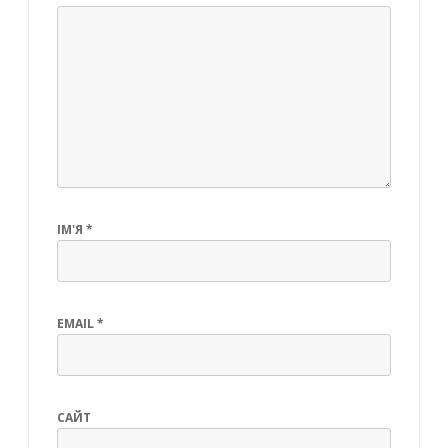
ІМ'Я
*
EMAIL
*
САЙТ