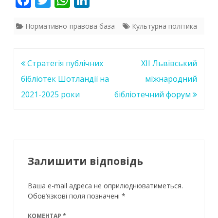
ac
w
h
n
e
itt
at
k
Нормативно-правова база
Культурна політика
b
er
s
e
o
A
dI
Навігація
Стратегія публічних
ХІІ Львівський
o
p
n
записів
бібліотек Шотландії на
міжнародний
k
p
2021-2025 роки
бібліотечний форум
Залишити відповідь
Ваша e-mail адреса не оприлюднюватиметься.
Обов’язкові поля позначені
*
КОМЕНТАР
*