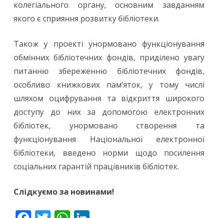
колегіального органу, основним завданням
якого є сприяння розвитку бібліотеки.
Також у проекті унормовано функціонування
обмінних бібліотечних фондів, приділено увагу
питанню збереженню бібліотечних фондів,
особливо книжкових пам’яток, у тому числі
шляхом оцифрування та відкриття широкого
доступу до них за допомогою електронних
бібліотек, унормовано створення та
функціонування Національної електронної
бібліотеки, введено норми щодо посилення
соціальних гарантій працівників бібліотек.
Слідкуємо за новинами!
F
T
W
Li