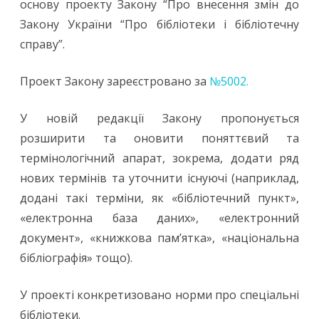
основу проекту Закону “Про внесення змін до
України
Закону України “Про бібліотеки і бібліотечну
справу”.
«Про
бібліотеки
Проект Закону зареєстровано за
№5002.
і
У новій редакції Закону пропонується
бібліотечну
розширити та оновити поняттєвий та
справу»
термінологічний апарат, зокрема, додати ряд
у
нових термінів та уточнити існуючі (наприклад,
роботі
додані такі терміни, як «бібліотечний пункт»,
«електронна база даних», «електронний
документ», «книжкова пам’ятка», «національна
бібліографія» тощо).
У проекті конкретизовано норми про спеціальні
бібліотеки.