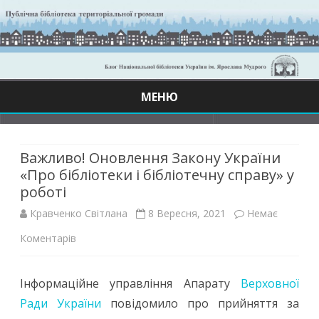
МЕНЮ
Skip
to
content
Важливо! Оновлення Закону України
«Про бібліотеки і бібліотечну справу» у
роботі
Кравченко Світлана
8 Вересня, 2021
Немає
до
Коментарів
Важливо!
Інформаційне управління Апарату
Верховної
Оновлення
Ради України
повідомило про прийняття за
Закону