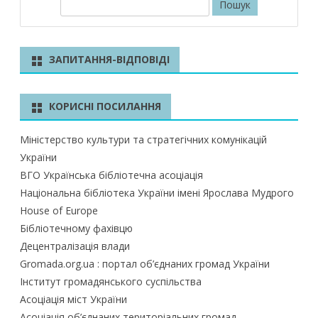
П
о
ш
у
ЗАПИТАННЯ-ВІДПОВІДІ
к
КОРИСНІ ПОСИЛАННЯ
Міністерство культури та стратегічних комунікацій
України
ВГО Українська бібліотечна асоціація
Національна бібліотека України імені Ярослава Мудрого
House of Europe
Бібліотечному фахівцю
Децентралізація влади
Gromada.org.ua : портал об’єднаних громад України
Інститут громадянського суспільства
Асоціація міст України
Асоціація об’єднаних територіальних громад