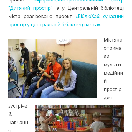
“Дитячий простір”
, а у Центральній бібліотеці
міста реалізовано проект
«БібліоХаб: сучасний
простір у центральній бібліотеці міста».
Містяни
отрима
ли
мульти
медійни
й
простір
для
зустріче
й,
навчанн
я,