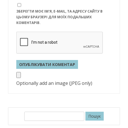
ЗБЕРЕГТИ МОЄ ІМ'Я, E-MAIL, ТА АДРЕСУ САЙТУ В
ЦЬОМУ БРАУЗЕРІ ДЛЯ МОЇХ ПОДАЛЬШИХ
КОМЕНТАРІВ.
Optionally add an image (JPEG only)
П
о