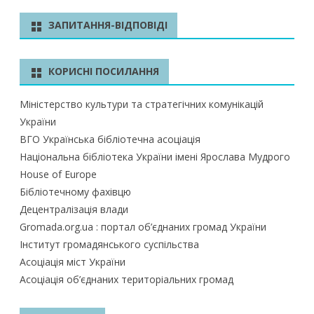
ш
у
ЗАПИТАННЯ-ВІДПОВІДІ
к
КОРИСНІ ПОСИЛАННЯ
Міністерство культури та стратегічних комунікацій
України
ВГО Українська бібліотечна асоціація
Національна бібліотека України імені Ярослава Мудрого
House of Europe
Бібліотечному фахівцю
Децентралізація влади
Gromada.org.ua : портал об’єднаних громад України
Інститут громадянського суспільства
Асоціація міст України
Асоціація об’єднаних територіальних громад