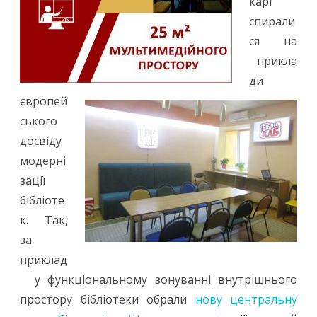
карі
спирали
ся на
прикла
ди
європей
ського
досвіду
модерні
зації
бібліоте
к. Так,
за
приклад
у функціональному зонуванні внутрішнього
простору бібліотеки обрали
нову центральну