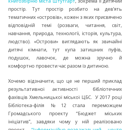
книгозбірню міста Штутгарт
, зокрема її дитячий
простір. Тут простір розбито на дев’ять
тематичних «островів», кожен з яких присвячено
відповідній темі (розваги, читання, світ,
навчання, природа, технології, історія, культура,
людство). «Острови» виглядають як звичайні
дитячі кімнати, тут купа затишних пуфів,
подушок, лавочок, де можна зручно й
комфортно провести час разом із дитиною.
Хочемо відзначити, що це не перший приклад
результативної активності бібліотечних
фахівців Хмельницької міської ЦБС. У 2017 році
Бібліотека-філія №12 стала переможцем
Громадського проекту “Бюджет міських
ініціатив”, завдяки чому у ній реалізовано
проект
“Інформаційно-розважальний центр