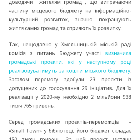
доводячи жителям громад , що витрачаючи
стають
частину місцевого бюджету на інформаційно-
культурний розвиток, значно покращують
ініціаторами
життя самих громад та сприяють їх розвитку.
громадських
проєктів
Так, нещодавно у Хмельницькій міській раді
у
комісія з питань Бюджету участі
визначила
громадські проєкти, які у наступному році
програмі
реалізовуватимуть за кошти міського бюджету
.
«Бюджету
Загалом перемогу здобули 23 проєкти із
участі»
допущених до голосування 29 ініціатив. Для їх
реалізації у 2020-му необхідно 2 мільйони 938
тисяч 765 гривень.
Серед громадських проєктів-переможців –
«Small Town» у бібліотеці, його бюджет складає
150 тисяч гривень. За цей проект містяни