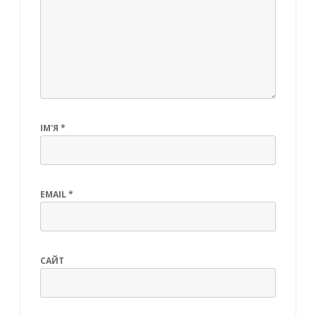
ІМ'Я
*
EMAIL
*
САЙТ