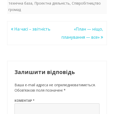
b
er
s
e
технічна база
,
Проектна діяльність
,
Співробітництво
o
A
dI
громад
o
p
n
k
p
Навігація
На часі – звітність
«План — ніщо,
записів
планування — все»
Залишити відповідь
Ваша e-mail адреса не оприлюднюватиметься.
Обов’язкові поля позначені
*
КОМЕНТАР
*