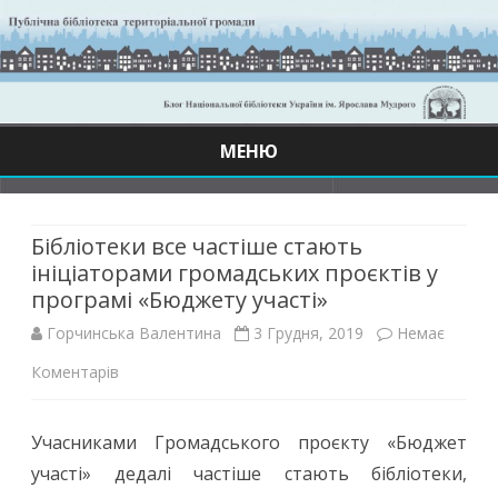
МЕНЮ
Skip
to
content
Бібліотеки все частіше стають
ініціаторами громадських проєктів у
програмі «Бюджету участі»
Горчинська Валентина
3 Грудня, 2019
Немає
до
Коментарів
Бібліотеки
Учасниками Громадського проєкту «Бюджет
все
участі» дедалі частіше стають бібліотеки,
частіше