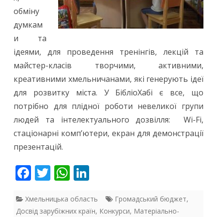
обміну
думкам
и та
ідеями, для проведення тренінгів, лекцій та
майстер-класів творчими, активними,
креативними хмельничанами, які генерують ідеї
для розвитку міста. У БібліоХабі є все, що
потрібно для плідної роботи невеликої групи
людей та інтелектуального дозвілля: Wi-Fi,
стаціонарні комп’ютери, екран для демонстрації
презентацій.
F
T
W
Li
ac
w
h
n
e
itt
at
k
Хмельницька область
Громадський бюджет
,
Досвід зарубіжних країн
,
Конкурси
,
Матеріально-