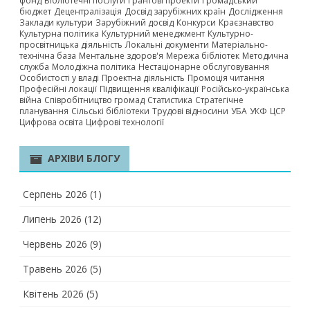
фонд
Бібліотечні послуги
Грантові проекти
Громадський
бюджет
Децентралізація
Досвід зарубіжних країн
Дослідження
Заклади культури
Зарубіжний досвід
Конкурси
Краєзнавство
Культурна політика
Культурний менеджмент
Культурно-
просвітницька діяльність
Локальні документи
Матеріально-
технічна база
Ментальне здоров'я
Мережа бібліотек
Методична
служба
Молодіжна політика
Нестаціонарне обслуговування
Особистості у владі
Проектна діяльність
Промоція читання
Професійні локації
Підвищення кваліфікації
Російсько-українська
війна
Співробітництво громад
Статистика
Стратегічне
планування
Сільські бібліотеки
Трудові відносини
УБА
УКФ
ЦСР
Цифрова освіта
Цифрові технології
АРХІВИ БЛОГУ
Серпень 2026
(1)
Липень 2026
(12)
Червень 2026
(9)
Травень 2026
(5)
Квітень 2026
(5)