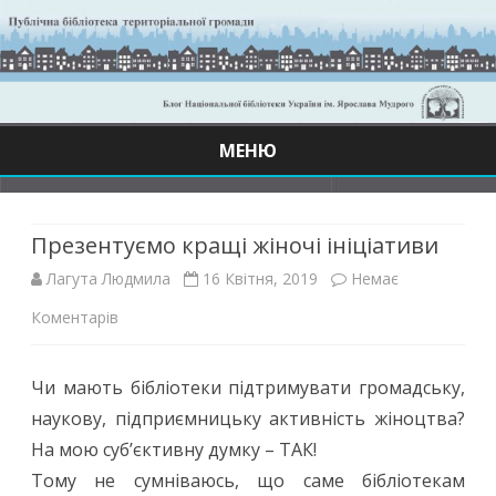
МЕНЮ
Skip
to
content
Презентуємо кращі жіночі ініціативи
Лагута Людмила
16 Квітня, 2019
Немає
до
Коментарів
Презентуємо
Чи мають бібліотеки підтримувати громадську,
кращі
наукову, підприємницьку активність жіноцтва?
жіночі
На мою суб’єктивну думку – ТАК!
ініціативи
Тому не сумніваюсь, що саме бібліотекам