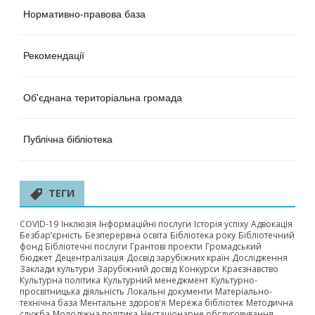
Нормативно-правова база
Рекомендації
Об'єднана територіальна громада
Публічна бібліотека
ТЕГИ
COVID-19
Інклюзія
Інформаційні послуги
Історія успіху
Адвокація
Безбар’єрність
Безперервна освіта
Бібліотека року
Бібліотечний
фонд
Бібліотечні послуги
Грантові проекти
Громадський
бюджет
Децентралізація
Досвід зарубіжних країн
Дослідження
Заклади культури
Зарубіжний досвід
Конкурси
Краєзнавство
Культурна політика
Культурний менеджмент
Культурно-
просвітницька діяльність
Локальні документи
Матеріально-
технічна база
Ментальне здоров'я
Мережа бібліотек
Методична
служба
Молодіжна політика
Нестаціонарне обслуговування