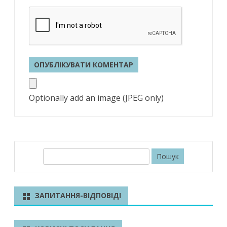
Optionally add an image (JPEG only)
П
о
ш
у
ЗАПИТАННЯ-ВІДПОВІДІ
к