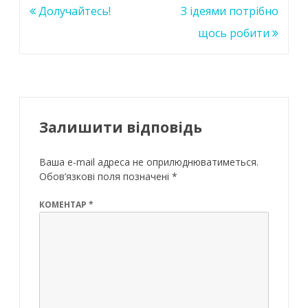
o
p
n
Навігація
Долучайтесь!
З ідеями потрібно
k
p
записів
щось робити
Залишити відповідь
Ваша e-mail адреса не оприлюднюватиметься.
Обов’язкові поля позначені
*
КОМЕНТАР
*