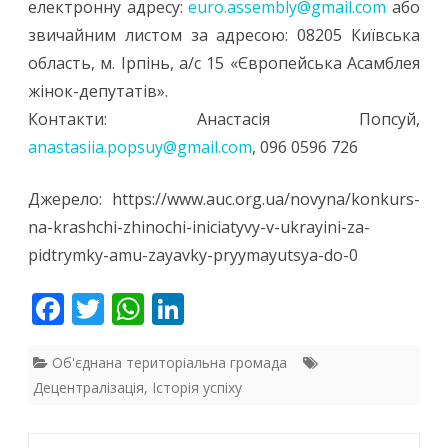
електронну адресу:
euro.assembly@gmail.com
або
звичайним листом за адресою: 08205 Київська
область, м. Ірпінь, а/с 15 «Європейська Асамблея
жінок-депутатів».
Контакти: Анастасія Попсуй,
anastasiia.popsuy@gmail.com
, 096 0596 726
Джерело: https://www.auc.org.ua/novyna/konkurs-
na-krashchi-zhinochi-iniciatyvy-v-ukrayini-za-
pidtrymky-amu-zayavky-pryymayutsya-do-0
F
T
W
Li
ac
w
h
n
e
itt
at
k
Об'єднана територіальна громада
Децентралізація
,
Історія успіху
b
er
s
e
o
A
dI