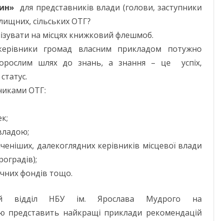
дин»
для представників влади (голови, заступники
елищних, сільських ОТГ?
нізувати на місцях книжковий флешмоб.
керівники громад власним прикладом потужно
дорослим шлях до знань, а знання – це успіх,
статус.
вниками ОТГ:
ек;
 владою;
ченіших, далекоглядних керівників місцевої влади
оградів);
ечних фондів тощо.
й відділ НБУ ім. Ярослава Мудрого на
стю представить найкращі приклади рекомендацій