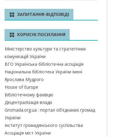
ш
у
БЛАСТЬ
ЗАПИТАННЯ-ВІДПОВІДІ
к
А ОБЛАСТЬ
КОРИСНІ ПОСИЛАННЯ
А ОБЛАСТЬ
Міністерство культури та стратегічних
ОБЛАСТЬ
комунікацій України
ІВСЬКА ОБЛАСТЬ
ВГО Українська бібліотечна асоціація
Національна бібліотека України імені
Ярослава Мудрого
House of Europe
ЛАСТЬ
Бібліотечному фахівцю
ЬКА ОБЛАСТЬ
Децентралізація влади
Gromada.org.ua : портал об’єднаних громад
БЛАСТЬ
України
Інститут громадянського суспільства
БЛАСТЬ
Асоціація міст України