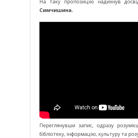
На таку пропозицію надихнув досв
Симчишина.
Переглянувши запис, одразу розуміє
бібліотеку, інформацію, культуру та роз