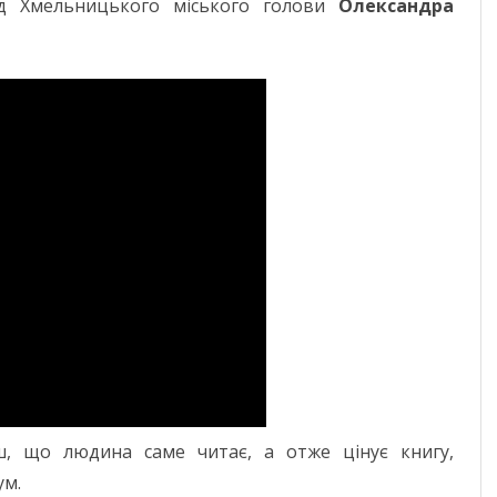
ід Хмельницького міського голови
Олександра
ЧЕРНІГІВСЬК
ш, що людина саме читає, а отже цінує книгу,
ум.