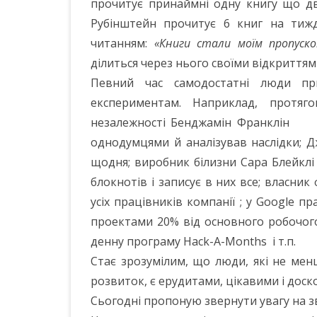
прочитує принаймні одну книгу що дв
Рубінштейн прочитує 6 книг на тижде
читанням:
«Книги стали моїм пропуско
ділиться через нього своїми відкриттям
Певний час самодостатні люди при
експериментам. Наприклад, протяг
незалежності Бенджамін Франклін в
однодумцями й аналізував наслідки; 
щодня; виробник білизни Сара Блейклі
блокнотів і записує в них все; власник
усіх працівників компанії ; у Google
проектами 20% від основного робочого
денну програму Hack-A-Months і т.п.
Стає зрозумілим, що люди, які не ме
розвиток, є ерудитами, цікавими і доск
Сьогодні пропоную звернути увагу на з