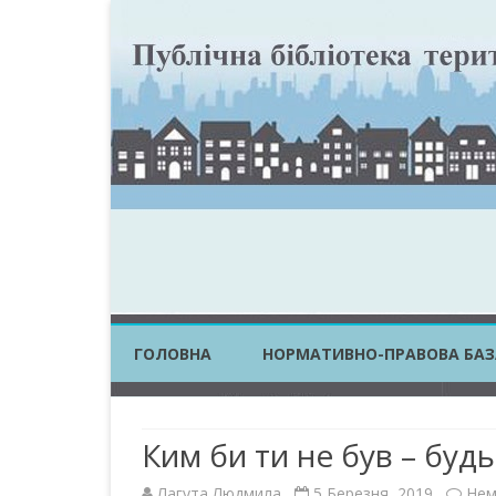
ГОЛОВНА
НОРМАТИВНО-ПРАВОВА БАЗ
ЗАКОНИ УКРАЇНИ
Ким би ти не був – буд
ПОСТАНОВИ КМУ
Лагута Людмила
5 Березня, 2019
Нем
НАКАЗИ ЦОВВ