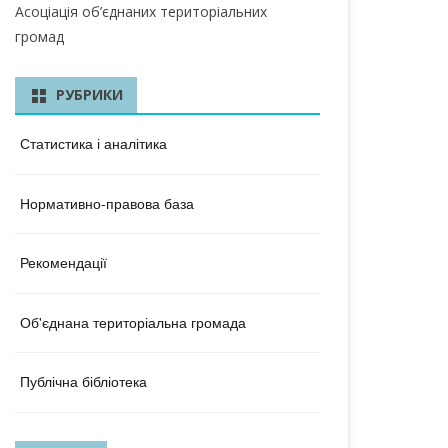
КА ОБЛАСТЬ
Асоціація об’єднаних територіальних
громад
ЛАСТЬ
 ОБЛАСТЬ
РУБРИКИ
ОБЛАСТЬ
Статистика і аналітика
ЛАСТЬ
Нормативно-правова база
КА ОБЛАСТЬ
ОБЛАСТЬ
Рекомендації
ОБЛАСТЬ
Об'єднана територіальна громада
А ОБЛАСТЬ
БЛАСТЬ
Публічна бібліотека
 ОБЛАСТЬ