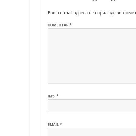
Ваша e-mail адреса не оприлюднюватимет
КОМЕНТАР
*
ІМ'Я
*
EMAIL
*