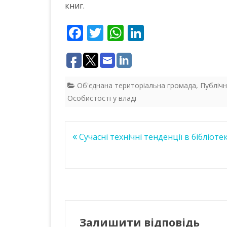
книг.
F
T
W
Li
ac
w
h
n
e
itt
at
k
b
er
s
e
Об'єднана територіальна громада
,
Публічн
o
A
dI
Особистості у владі
o
p
n
k
p
Навігація
Сучасні технічні тенденції в бібліоте
записів
Залишити відповідь