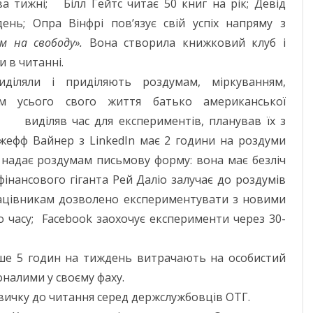
а тижні; Білл Гейтс читає 50 книг на рік; Девід
МИКОЛАЇВСЬ
нь; Опра Вінфрі пов’язує свій успіх напряму з
ОДЕСЬКА ОБ
м на свободу».
Вона створила книжковий клуб і
ПОЛТАВСЬКА
и в читанні.
діляли і приділяють роздумам, міркуванням,
РІВНЕНСЬКА 
ом усього свого життя батько американської
СУМСЬКА ОБ
иділяв час для експериментів, планував їх з
Джефф Вайнер з LinkedIn має 2 години на роздуми
ТЕРНОПІЛЬСЬ
 надає роздумам письмову форму: вона має безліч
ХАРКІВСЬКА 
 фінансового гіганта Рей Даліо залучає до роздумів
 працівникам дозволено експериментувати з новими
ХЕРСОНСЬКА 
 часу; Facebook заохочує експерименти через 30-
ХМЕЛЬНИЦЬК
нше 5 годин на тиждень витрачають на особистий
ЧЕРКАСЬКА О
оналими у своєму фаху.
ЧЕРНІВЕЦЬКА
вичку до читання серед держслужбовців ОТГ.