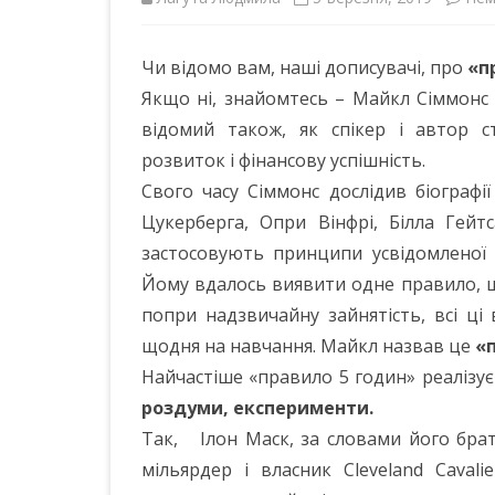
ІНШІ НПА
Чи відомо вам, наші дописувачі, про
«п
Якщо ні, знайомтесь – Майкл Сіммонс (
відомий також, як спікер і автор с
розвиток і фінансову успішність.
Свого часу Сіммонс дослідив біограф
Цукерберга, Опри Вінфрі, Білла Гейт
застосовують принципи усвідомленої
Йому вдалось виявити одне правило, що 
попри надзвичайну зайнятість, всі ці
щодня на навчання. Майкл назвав це
«
Найчастіше «правило 5 годин» реалізуєт
роздуми, експерименти.
Так, Ілон Маск, за словами його брата
мільярдер і власник Cleveland Caval