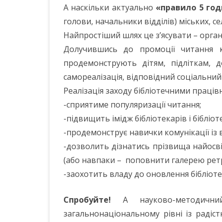
А наскільки актуально
«правило 5 го
голови, начальники відділів) міських, с
Найпростіший шлях це з’ясувати – орга
Долучившись до промоції читання 
продемонструють дітям, підліткам, 
самореалізація, відповідний соціальний 
Реалізація заходу бібліотечними праці
-сприятиме популяризації читання;
-підвищить імідж бібліотекарів і бібліот
-продемонструє навички комунікації із
-дозволить дізнатись прізвища найосві
(або навпаки – поповнити галерею ретр
-заохотить владу до оновлення бібліот
Спробуйте!
А науково-методични
загальнонаціональному рівні із раді