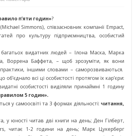
Ким
ДОНЕЦЬКА О
равило п’яти годин»
?
би
ЖИТОМИРСЬК
Michael Simmons), співзасновник компанії Empact,
ти
татей про культуру підприємництва, особистий
ЗАКАРПАТСЬК
не
ЗАПОРІЗЬКА 
ії багатьох видатних людей – Ілона Маска, Марка
був
са, Воррена Баффета, – щоб зрозуміти, як вони
ІВАНО-ФРАНК
–
 практики, іншими словами – саморозвиваються.
будь
М. КИЇВ
об’єднало всі ці особистості протягом їх кар’єри:
кращим
 видатні особистості виділяли принаймні 1 годину
КИЇВСЬКА ОБ
правилом 5 годин».
!
КІРОВОГРАДС
ься у самоосвіті та 3 формах діяльності:
читання,
ЛУГАНСЬКА О
, у юності читав дві книги на день; Ден Гілберт,
ЛЬВІВСЬКА О
iers, читає 1-2 години на день; Марк Цукерберг