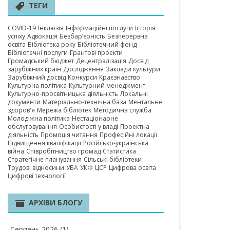
А ОБЛАСТЬ
ТЕГИ
COVID-19
Інклюзія
Інформаційні послуги
Історія
успіху
Адвокація
Безбар’єрність
Безперервна
освіта
Бібліотека року
Бібліотечний фонд
Бібліотечні послуги
Грантові проекти
Громадський бюджет
Децентралізація
Досвід
зарубіжних країн
Дослідження
Заклади культури
Зарубіжний досвід
Конкурси
Краєзнавство
Культурна політика
Культурний менеджмент
Культурно-просвітницька діяльність
Локальні
документи
Матеріально-технічна база
Ментальне
здоров'я
Мережа бібліотек
Методична служба
Молодіжна політика
Нестаціонарне
обслуговування
Особистості у владі
Проектна
діяльність
Промоція читання
Професійні локації
Підвищення кваліфікації
Російсько-українська
війна
Співробітництво громад
Статистика
Стратегічне планування
Сільські бібліотеки
Трудові відносини
УБА
УКФ
ЦСР
Цифрова освіта
Цифрові технології
АРХІВИ БЛОГУ
Серпень 2026
(1)