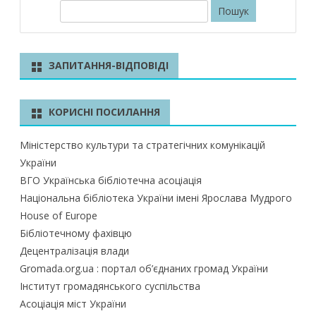
П
о
ш
у
ЗАПИТАННЯ-ВІДПОВІДІ
к
КОРИСНІ ПОСИЛАННЯ
Міністерство культури та стратегічних комунікацій
України
ВГО Українська бібліотечна асоціація
Національна бібліотека України імені Ярослава Мудрого
House of Europe
Бібліотечному фахівцю
Децентралізація влади
Gromada.org.ua : портал об’єднаних громад України
Інститут громадянського суспільства
Асоціація міст України