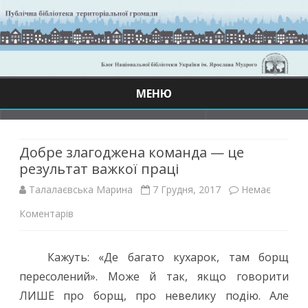
МЕНЮ
Skip
to
content
Добре злагоджена команда — це
результат важкої праці
Талалаєвська Марина
7 Грудня, 2017
Немає
до
Коментарів
Добре
Кажуть: «Де багато кухарок, там борщ
злагоджена
пересолений». Може й так, якщо говорити
команда
ЛИШЕ про борщ, про невелику подію. Але