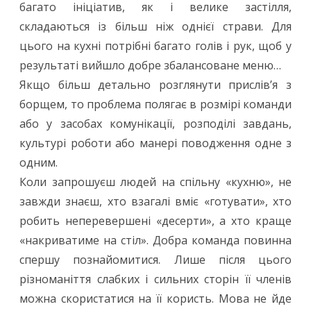
—
багато ініціатив, як і велике застілля,
складаються із більш ніж однієї страви. Для
це
цього на кухні потрібні багато голів і рук, щоб у
результат
результаті вийшло добре збалансоване меню…
важкої
Якщо більш детально розглянути прислів’я з
праці
борщем, то проблема полягає в розмірі команди
або у засобах комунікації, розподілі завдань,
культурі роботи або манері поводження одне з
одним.
Коли запрошуєш людей на спільну «кухню», не
завжди знаєш, хто взагалі вміє «готувати», хто
робить неперевершені «десерти», а хто краще
«накриватиме на стіл». Добра команда повинна
спершу познайомитися. Лише після цього
різноманіття слабких і сильних сторін її членів
можна скористатися на її користь. Мова не йде