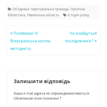
ac
w
h
n
e
itt
at
k
Об'єднана територіальна громада
,
Публічна
бібліотека
,
Рівненська область
Історія успіху
b
er
s
e
o
A
dI
o
p
n
Навігація
Післямова: VI
Чи знайдуться
k
p
записів
Всеукраїнська школа
послідовники ?
методиста
Залишити відповідь
Ваша e-mail адреса не оприлюднюватиметься.
Обов’язкові поля позначені
*