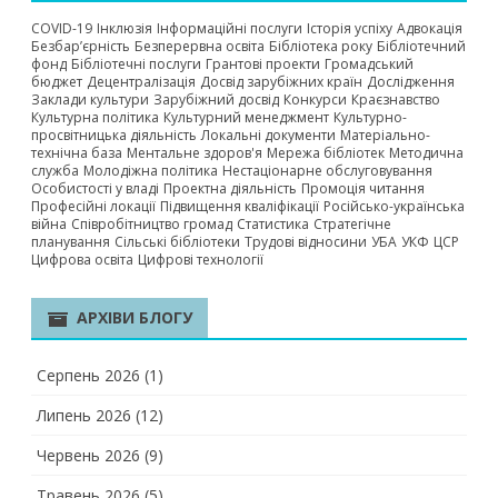
COVID-19
Інклюзія
Інформаційні послуги
Історія успіху
Адвокація
Безбар’єрність
Безперервна освіта
Бібліотека року
Бібліотечний
фонд
Бібліотечні послуги
Грантові проекти
Громадський
бюджет
Децентралізація
Досвід зарубіжних країн
Дослідження
Заклади культури
Зарубіжний досвід
Конкурси
Краєзнавство
Культурна політика
Культурний менеджмент
Культурно-
просвітницька діяльність
Локальні документи
Матеріально-
технічна база
Ментальне здоров'я
Мережа бібліотек
Методична
служба
Молодіжна політика
Нестаціонарне обслуговування
Особистості у владі
Проектна діяльність
Промоція читання
Професійні локації
Підвищення кваліфікації
Російсько-українська
війна
Співробітництво громад
Статистика
Стратегічне
планування
Сільські бібліотеки
Трудові відносини
УБА
УКФ
ЦСР
Цифрова освіта
Цифрові технології
АРХІВИ БЛОГУ
Серпень 2026
(1)
Липень 2026
(12)
Червень 2026
(9)
Травень 2026
(5)