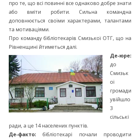
про те, що всі повинні все однаково добре знати
або вміти робити. Сильна командна
доповнюється своїми характерами, талантами
та мотиваціями.
Про команду бібліотекарів Смизької ОТГ, що на
Рівненщині йтиметься далі.
Де-юре:
до
Смизьк
ої
громади
увійшло
3
сільські
ради, а це 14 населених пунктів.
Де-факто:
бібліотекарі почали проводити