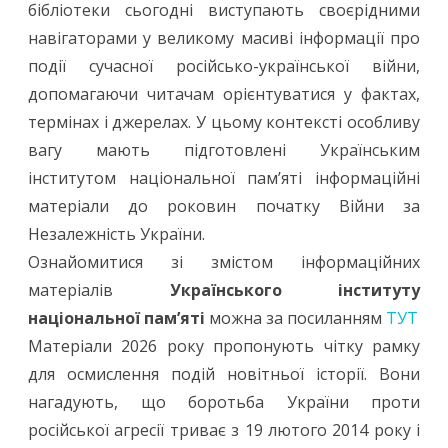
2026
бібліотеки сьогодні виступають своєрідними
навігаторами у великому масиві інформації про
до
події сучасної російсько-української війни,
початку
допомагаючи читачам орієнтуватися у фактах,
Війни
термінах і джерелах. У цьому контексті особливу
за
вагу мають підготовлені Українським
інститутом національної пам’яті інформаційні
Незалежність
матеріали до роковин початку Війни за
України
Незалежність України.
Ознайомитися зі змістом інформаційних
матеріалів
Українського інституту
національної пам’яті
можна за посиланням
ТУТ
Матеріали 2026 року пропонують чітку рамку
для осмислення подій новітньої історії. Вони
нагадують, що боротьба України проти
російської агресії триває з 19 лютого 2014 року і