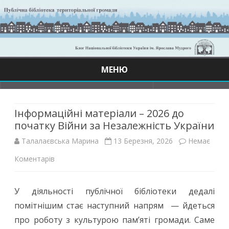
МЕНЮ
Skip
to
content
Інформаційні матеріали – 2026 до
початку Війни за Незалежність України
Талалаєвська Марина
13 Березня, 2026
Немає
до
Коментарів
Інформаційні
У діяльності публічної бібліотеки дедалі
матеріали
помітнішим стає наступний напрям — йдеться
–
про роботу з культурою пам’яті громади. Саме