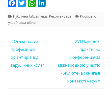
F
T
W
Li
ac
w
h
n
e
itt
at
k
Публічна бібліотека
,
Рекомендації
Російсько-
українська війна
b
er
s
e
o
A
dI
o
p
n
Навігація
Огляд нових
ХVІ Науково-
k
p
записів
професійних
практична
орієнтирів від
конференція за
зарубіжних колег
міжнародною участю
«Бібліотека і книга в
контексті часу»