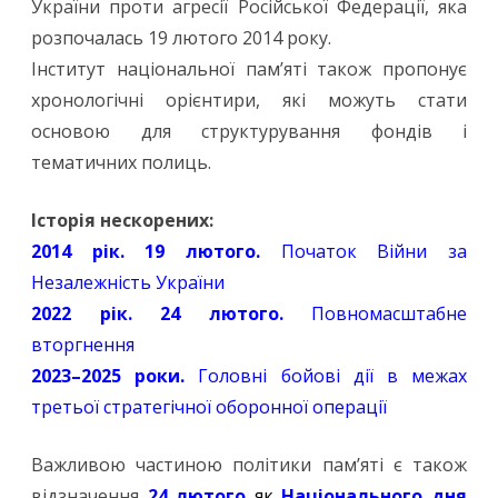
України проти агресії Російської Федерації, яка
розпочалась 19 лютого 2014 року.
Інститут національної пам’яті також пропонує
хронологічні орієнтири, які можуть стати
основою для структурування фондів і
тематичних полиць.
Історія нескорених:
2014 рік. 19 лютого.
Початок Війни за
Незалежність України
2022 рік. 24 лютого.
Повномасштабне
вторгнення
2023–2025 роки.
Головні бойові дії в межах
третьої стратегічної оборонної операції
Важливою частиною політики пам’яті є також
відзначення
24 лютого
як
Національного дня