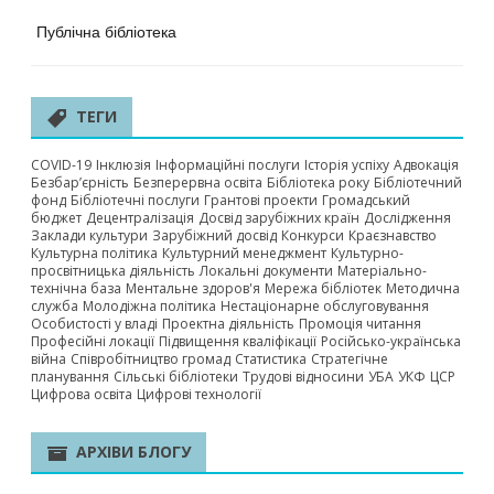
Публічна бібліотека
ТЕГИ
COVID-19
Інклюзія
Інформаційні послуги
Історія успіху
Адвокація
Безбар’єрність
Безперервна освіта
Бібліотека року
Бібліотечний
фонд
Бібліотечні послуги
Грантові проекти
Громадський
бюджет
Децентралізація
Досвід зарубіжних країн
Дослідження
Заклади культури
Зарубіжний досвід
Конкурси
Краєзнавство
Культурна політика
Культурний менеджмент
Культурно-
просвітницька діяльність
Локальні документи
Матеріально-
технічна база
Ментальне здоров'я
Мережа бібліотек
Методична
служба
Молодіжна політика
Нестаціонарне обслуговування
Особистості у владі
Проектна діяльність
Промоція читання
Професійні локації
Підвищення кваліфікації
Російсько-українська
війна
Співробітництво громад
Статистика
Стратегічне
планування
Сільські бібліотеки
Трудові відносини
УБА
УКФ
ЦСР
Цифрова освіта
Цифрові технології
АРХІВИ БЛОГУ