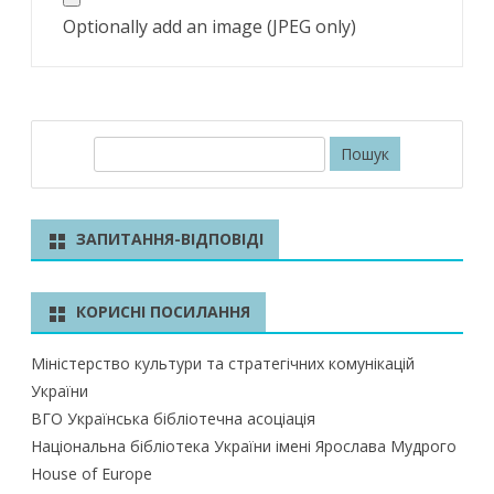
Optionally add an image (JPEG only)
П
о
ш
у
ЗАПИТАННЯ-ВІДПОВІДІ
к
КОРИСНІ ПОСИЛАННЯ
Міністерство культури та стратегічних комунікацій
України
ВГО Українська бібліотечна асоціація
Національна бібліотека України імені Ярослава Мудрого
House of Europe