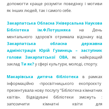
допомогти краще розуміти поведінку і мотиви
як інших людей, так і самого себе.
Закарпатська Обласна Універсальна Наукова
Бібліотека ім.Ф.Потушняка
на День
ментального здоров’я отримала відзнаку від
Закарпатська обласна державна
адміністрація
Юрій Гузинець – заступник
голови Закарпатської ОВА
, як найкращий
заклад
Ти як?
у сфері культури, молоді, спорту.
Макарівська дитяча бібліотека
в рамках
інформаційно -просвітницького екопроєкту
презентувала нову послугу “Бібліотека кімнатних
квітів». Відвідувачі бібліотеки зможуть :
запозичити кімнатні квіти для