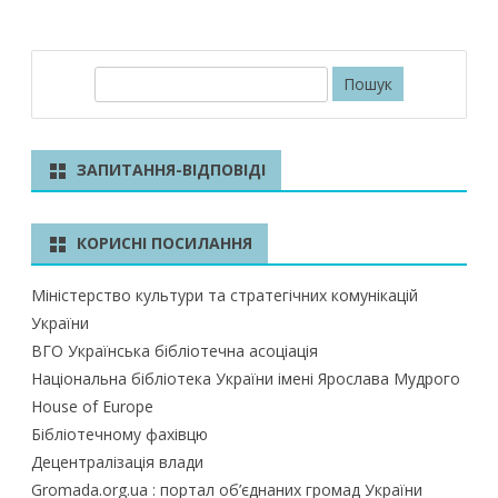
П
о
ш
у
ЗАПИТАННЯ-ВІДПОВІДІ
к
КОРИСНІ ПОСИЛАННЯ
Міністерство культури та стратегічних комунікацій
України
ВГО Українська бібліотечна асоціація
Національна бібліотека України імені Ярослава Мудрого
House of Europe
Бібліотечному фахівцю
Децентралізація влади
Gromada.org.ua : портал об’єднаних громад України