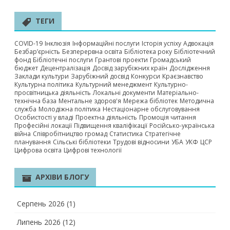
ТЕГИ
COVID-19
Інклюзія
Інформаційні послуги
Історія успіху
Адвокація
Безбар’єрність
Безперервна освіта
Бібліотека року
Бібліотечний
фонд
Бібліотечні послуги
Грантові проекти
Громадський
бюджет
Децентралізація
Досвід зарубіжних країн
Дослідження
Заклади культури
Зарубіжний досвід
Конкурси
Краєзнавство
Культурна політика
Культурний менеджмент
Культурно-
просвітницька діяльність
Локальні документи
Матеріально-
технічна база
Ментальне здоров'я
Мережа бібліотек
Методична
служба
Молодіжна політика
Нестаціонарне обслуговування
Особистості у владі
Проектна діяльність
Промоція читання
Професійні локації
Підвищення кваліфікації
Російсько-українська
війна
Співробітництво громад
Статистика
Стратегічне
планування
Сільські бібліотеки
Трудові відносини
УБА
УКФ
ЦСР
Цифрова освіта
Цифрові технології
АРХІВИ БЛОГУ
Серпень 2026
(1)
Липень 2026
(12)