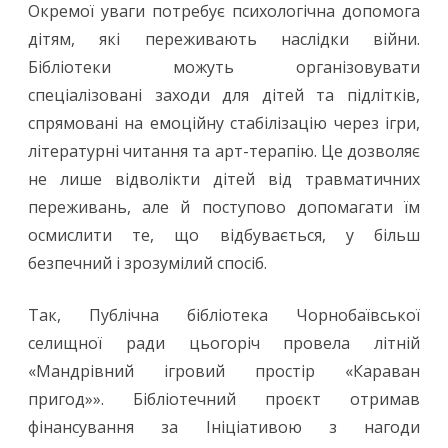
Окремої уваги потребує психологічна допомога
в
дітям, які переживають наслідки війни.
публічних
Бібліотеки можуть організовувати
спеціалізовані заходи для дітей та підлітків,
бібліотеках:
спрямовані на емоційну стабілізацію через ігри,
нові
літературні читання та арт-терапію. Це дозволяє
можливості
не лише відволікти дітей від травматичних
та
переживань, але й поступово допомагати їм
осмислити те, що відбувається, у більш
послуги
безпечний і зрозумілий спосіб.
(ч.
2)
Так, Публічна бібліотека Чорнобаївської
селищної ради цьогоріч провела літній
«Мандрівний ігровий простір «Караван
пригод»». Бібліотечний проєкт отримав
фінансування за Ініціативою з нагоди