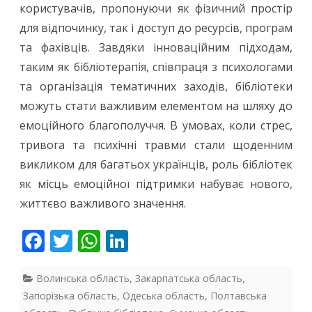
користувачів, пропонуючи як фізичний простір
для відпочинку, так і доступ до ресурсів, програм
та фахівців. Завдяки інноваційним підходам,
таким як бібліотерапія, співпраця з психологами
та організація тематичних заходів, бібліотеки
можуть стати важливим елементом на шляху до
емоційного благополуччя. В умовах, коли стрес,
тривога та психічні травми стали щоденним
викликом для багатьох українців, роль бібліотек
як місць емоційної підтримки набуває нового,
життєво важливого значення.
F
T
W
Li
ac
w
h
n
e
itt
at
k
Волинська область
,
Закарпатська область
,
Запорізька область
,
Одеська область
,
Полтавська
b
er
s
e