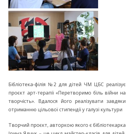
Бібліотека-філія №2 для дітей ЧМ ЦБС реалізує
проєкт арт-терапії «Перетворимо біль війни на
творчість». Вдалося його реалізувати завдяки
отриманню цільової стипендії у галузі культури
Творчий проєкт, авторкою якого є бібліотекарка
Ірина Ядчук – це цикл майстер-класів для дітей,