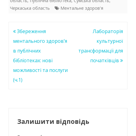
область
,
Публічна бібліотека
,
Сумська область
,
o
A
dI
Черкаська область
Ментальне здоров'я
o
p
n
k
p
Навігація
Збереження
Лабораторія
записів
ментального здоров’я
культурної
в публічних
трансформації для
бібліотеках: нові
початківців
можливості та послуги
(ч.1)
Залишити відповідь