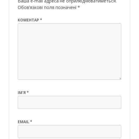
Ваша e-mail адреса не оприлюднюватиметься.
Обов’язкові поля позначені
*
КОМЕНТАР
*
ІМ'Я
*
EMAIL
*