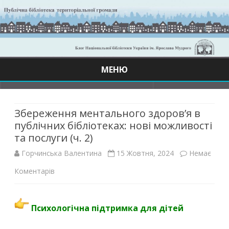
МЕНЮ
Skip
to
content
Збереження ментального здоров’я в
публічних бібліотеках: нові можливості
та послуги (ч. 2)
Горчинська Валентина
15 Жовтня, 2024
Немає
до
Коментарів
Збереження
ментального
Психологічна підтримка для дітей
здоров’я